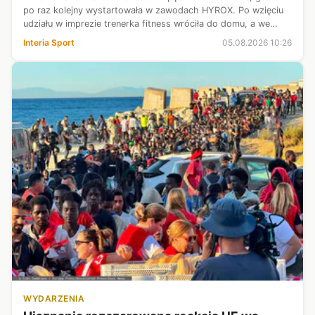
po raz kolejny wystartowała w zawodach HYROX. Po wzięciu
udziału w imprezie trenerka fitness wróciła do domu, a we
wtorek późnym wieczorem zamieściła w mediach
Interia Sport
05.08.2026 10:26
społecznościowych wymowny wpis. 3...
WYDARZENIA