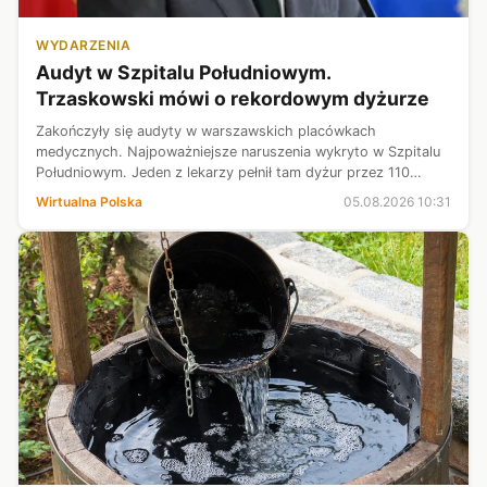
WYDARZENIA
Audyt w Szpitalu Południowym.
Trzaskowski mówi o rekordowym dyżurze
Zakończyły się audyty w warszawskich placówkach
medycznych. Najpoważniejsze naruszenia wykryto w Szpitalu
Południowym. Jeden z lekarzy pełnił tam dyżur przez 110
godzin. - Zapowiadałem, że ta sprawa będzie wyjaśniona do
Wirtualna Polska
05.08.2026 10:31
spodu - podkreśla Rafał Trzask...