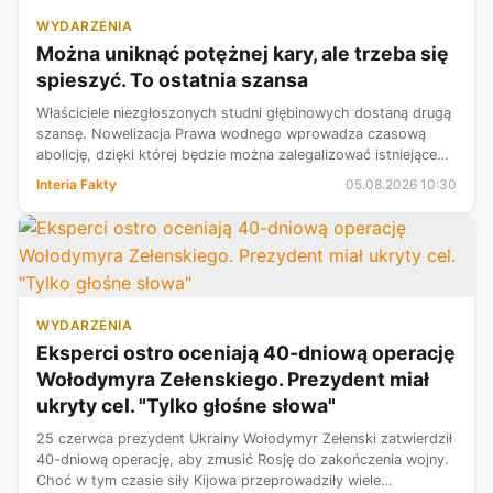
WYDARZENIA
Można uniknąć potężnej kary, ale trzeba się
spieszyć. To ostatnia szansa
Właściciele niezgłoszonych studni głębinowych dostaną drugą
szansę. Nowelizacja Prawa wodnego wprowadza czasową
abolicję, dzięki której będzie można zalegalizować istniejące
ujęcia wody bez opłaty i bez kar finansowych. Czas na
Interia Fakty
05.08.2026 10:30
dopełnienie formalnośc...
WYDARZENIA
Eksperci ostro oceniają 40-dniową operację
Wołodymyra Zełenskiego. Prezydent miał
ukryty cel. "Tylko głośne słowa"
25 czerwca prezydent Ukrainy Wołodymyr Zełenski zatwierdził
40-dniową operację, aby zmusić Rosję do zakończenia wojny.
Choć w tym czasie siły Kijowa przeprowadziły wiele