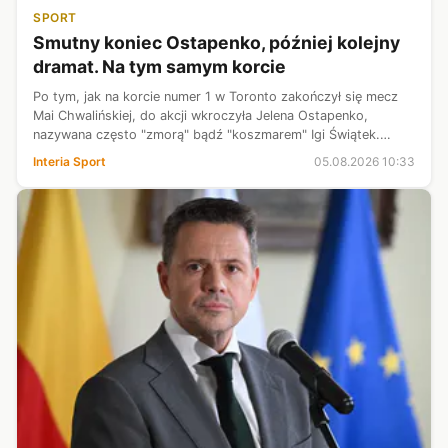
SPORT
Smutny koniec Ostapenko, później kolejny
dramat. Na tym samym korcie
Po tym, jak na korcie numer 1 w Toronto zakończył się mecz
Mai Chwalińskiej, do akcji wkroczyła Jelena Ostapenko,
nazywana często "zmorą" bądź "koszmarem" Igi Świątek.
Łotyszka nie dokończyła jednak spotkania, skreczowała w
Interia Sport
05.08.2026 10:33
drugim secie. Kibice świad...