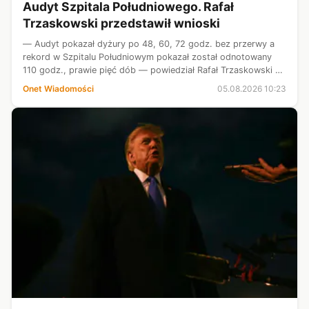
Audyt Szpitala Południowego. Rafał
Trzaskowski przedstawił wnioski
— Audyt pokazał dyżury po 48, 60, 72 godz. bez przerwy a
rekord w Szpitalu Południowym pokazał został odnotowany
110 godz., prawie pięć dób — powiedział Rafał Trzaskowski na
konferencji prasowej.
Onet Wiadomości
05.08.2026 10:23