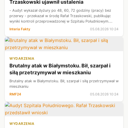
Trzaskowski ujawnił ustalenia
- Audyt wykazał dyżury po 48, 60, 72 godziny (pracy) bez
przerwy - przekazał w środę Rafał Trzaskowski, publikując
wyniki kontroli przeprowadzonej w Szpitalu Południowym.
Rekord, jak został odnotowany w tamtej placówce, wynosił 110
Interia Fakty
05.08.2026 10:24
godzin. - To prawi...
WYDARZENIA
Brutalny atak w Białymstoku. Bił, szarpał i
siłą przetrzymywał w mieszkaniu
Brutalny atak w Białymstoku. Bił, szarpał i siłą przetrzymywał w
mieszkaniu
RMF24
05.08.2026 10:24
WYDARZENIA