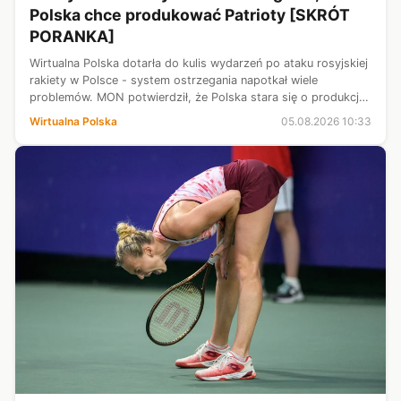
Polska chce produkować Patrioty [SKRÓT
PORANKA]
Wirtualna Polska dotarła do kulis wydarzeń po ataku rosyjskiej
rakiety w Polsce - system ostrzegania napotkał wiele
problemów. MON potwierdził, że Polska stara się o produkcję
rakiet Patriot. Rafał Trzaskowski przedstawił wyniki audytu w
Wirtualna Polska
05.08.2026 10:33
warszawskich...