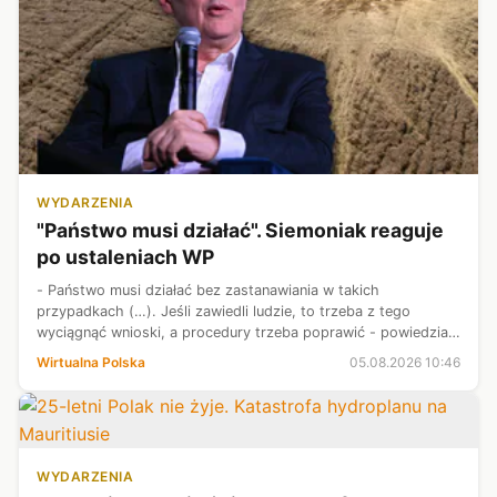
WYDARZENIA
"Państwo musi działać". Siemoniak reaguje
po ustaleniach WP
- Państwo musi działać bez zastanawiania w takich
przypadkach (…). Jeśli zawiedli ludzie, to trzeba z tego
wyciągnąć wnioski, a procedury trzeba poprawić - powiedział
na antenie Radia ZET minister koordynator służb specjalnych
Wirtualna Polska
05.08.2026 10:46
Tomasz Siemoniak. To re...
WYDARZENIA