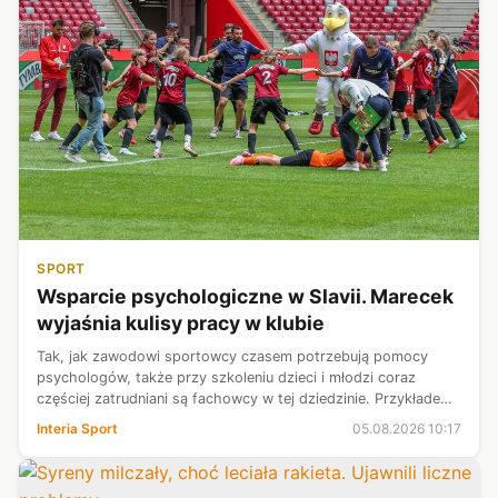
SPORT
Wsparcie psychologiczne w Slavii. Marecek
wyjaśnia kulisy pracy w klubie
Tak, jak zawodowi sportowcy czasem potrzebują pomocy
psychologów, także przy szkoleniu dzieci i młodzi coraz
częściej zatrudniani są fachowcy w tej dziedzinie. Przykładem
jest Slavia - w tamtejszej akademii pracuje czterech
Interia Sport
05.08.2026 10:17
psychologów. - Przyglądają...