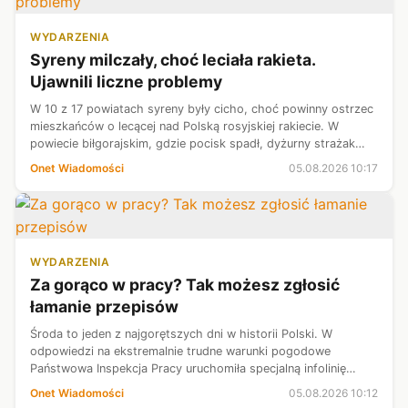
WYDARZENIA
Syreny milczały, choć leciała rakieta.
Ujawnili liczne problemy
W 10 z 17 powiatach syreny były cicho, choć powinny ostrzec
mieszkańców o lecącej nad Polską rosyjskiej rakiecie. W
powiecie biłgorajskim, gdzie pocisk spadł, dyżurny strażak
otrzymał mailem polecenie o włączeniu syren pięć minut po
Onet Wiadomości
05.08.2026 10:17
upadku rakiety, w...
WYDARZENIA
Za gorąco w pracy? Tak możesz zgłosić
łamanie przepisów
Środa to jeden z najgorętszych dni w historii Polski. W
odpowiedzi na ekstremalnie trudne warunki pogodowe
Państwowa Inspekcja Pracy uruchomiła specjalną infolinię
interwencyjno-poradnikową.
Onet Wiadomości
05.08.2026 10:12