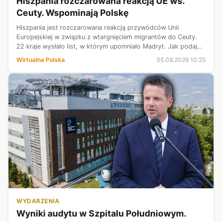
Hiszpania rozczarowana reakcją UE ws.
Ceuty. Wspominają Polskę
Hiszpania jest rozczarowana reakcją przywódców Unii
Europejskiej w związku z wtargnięciem migrantów do Ceuty.
22 kraje wysłało list, w którym upomniało Madryt. Jak podaje
"El Pais", w trakcie spotkania dyplomatów przypomniano, że
Wirtualna Polska
05.08.2026 10:25
UE zareagowała inacz...
WYDARZENIA
Wyniki audytu w Szpitalu Południowym.