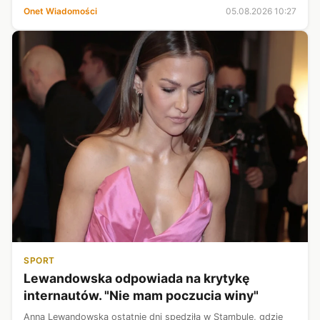
spektakularnych ataków, analitycy i obserwatorzy alarmują, że
Onet Wiadomości
05.08.2026 10:27
akcja nie miała sz...
SPORT
Lewandowska odpowiada na krytykę
internautów. "Nie mam poczucia winy"
Anna Lewandowska ostatnie dni spędziła w Stambule, gdzie