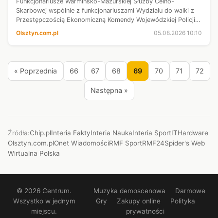
Funkcjonariusze Warmińsko-Mazurskiej Służby Celno-
Skarbowej wspólnie z funkcjonariuszami Wydziału do walki z
Przestępczością Ekonomiczną Komendy Wojewódzkiej Policji w
Olsztynie (KWP) zatrzymali trzech mężczyzn, podejrzanych o
Olsztyn.com.pl
05.08.2026 10:10
nielegalne przewożenie ...
« Poprzednia
66
67
68
69
70
71
72
Następna »
Źródła:
Chip.pl
Interia Fakty
Interia Nauka
Interia Sport
ITHardware
Olsztyn.com.pl
Onet Wiadomości
RMF Sport
RMF24
Spider's Web
Wirtualna Polska
© 2026 Centrum.
Muzyka demoscenowa
Darmowe
Wszystko w jednym
Gry
Zakupy online
Polityka
miejscu.
prywatności