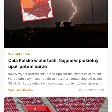
WYDARZENIA
Cała Polska w alertach. Najpierw piekielny
upał, potem burze
IMGW wydał ostrzeżenia przed upałem dla niemal całej Polski.
Na południowym wschodzie temperatura może sięgnąć nawet
40 st. C. Po południu i w nocy w zachodniej, północnej oraz
centralnej Polsce może mocno zagrzmieć.
Wirtualna Polska
05.08.2026 10:19