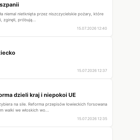
iszpanii
 niemal nietknięta przez niszczycielskie pożary, które
 zginęli, próbują...
15.07.2026 12:40
ziecko
15.07.2026 12:37
ma dzieli kraj i niepokoi UE
ybiera na sile. Reforma przepisów łowieckich forsowana
em walki we włoskich wo...
15.07.2026 12:35