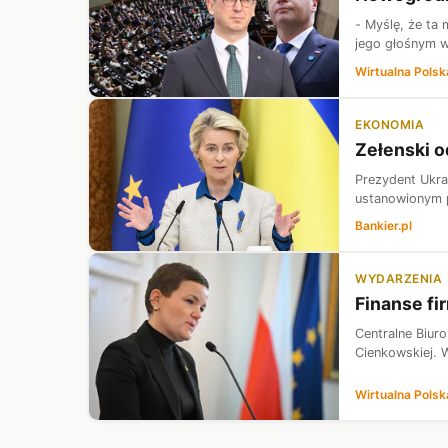
- Myślę, że ta 
jego głośnym w
Wirtualna Polsk
EKONOMIA
Zełenski 
Prezydent Ukra
ustanowionym p
Bankier.pl
WYDARZENIA
Finanse fi
Centralne Biur
Cienkowskiej. W
Wirtualna Polsk