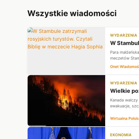
Wszystkie wiadomości
WYDARZENIA
W Stambule
Para małżeńska 
meczetów Stam
Onet Wiadomoś
WYDARZENIA
Wielkie po
Kanada walczy 
ewakuacje, szc
Wirtualna Polsk
EKONOMIA