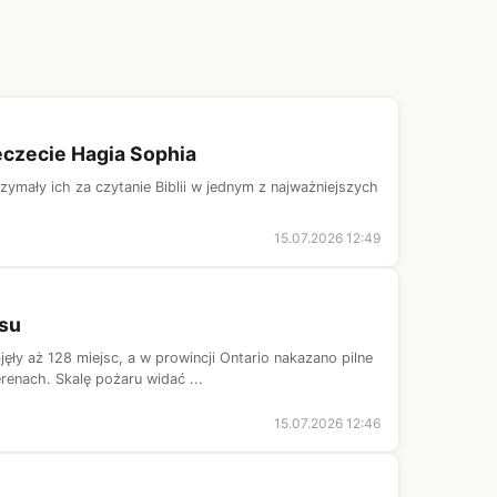
eczecie Hagia Sophia
zymały ich za czytanie Biblii w jednym z najważniejszych
15.07.2026 12:49
osu
ły aż 128 miejsc, a w prowincji Ontario nakazano pilne
enach. Skalę pożaru widać ...
15.07.2026 12:46