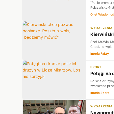
"Panie premier
Pełczyńska-Nał
Onet Wiadomoś
WYDARZENIA
Kierwiński
Szef MSWiA Mar
Chodzi o wpis p
Interia Fakty
SPORT
Potęgi na 
Polskie drużyny
zwłaszcza prze
Interia Sport
WYDARZENIA
Nowogrodzk