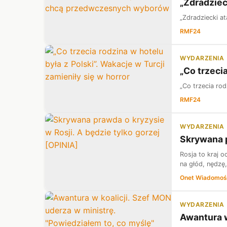
„Zdradzie
„Zdradziecki 
RMF24
WYDARZENIA
„Co trzecia
„Co trzecia rod
RMF24
WYDARZENIA
Skrywana p
Rosja to kraj o
na głód, nędzę
Onet Wiadomoś
WYDARZENIA
Awantura w