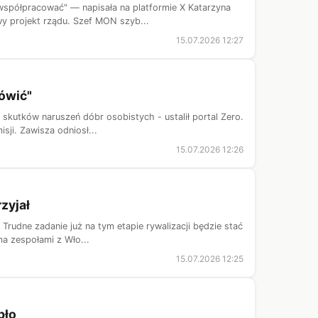
 współpracować" — napisała na platformie X Katarzyna
y projekt rządu. Szef MON szyb...
15.07.2026 12:27
ówić"
 skutków naruszeń dóbr osobistych - ustalił portal Zero.
sji. Zawisza odniosł...
15.07.2026 12:26
zyjał
. Trudne zadanie już na tym etapie rywalizacji będzie stać
a zespołami z Wło...
15.07.2026 12:25
pło