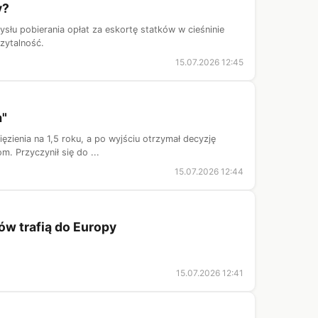
y?
łu pobierania opłat za eskortę statków w cieśninie
zytalność.
15.07.2026 12:45
a"
ięzienia na 1,5 roku, a po wyjściu otrzymał decyzję
. Przyczynił się do ...
15.07.2026 12:44
ów trafią do Europy
15.07.2026 12:41