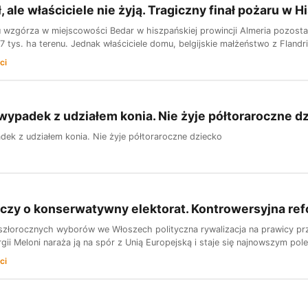
 ale właściciele nie żyją. Tragiczny finał pożaru w H
 wzgórza w miejscowości Bedar w hiszpańskiej prowincji Almeria pozostała
7 tys. ha terenu. Jednak właściciele domu, belgijskie małżeństwo z Flandrii,
ci
wypadek z udziałem konia. Nie żyje półtoraroczne d
dek z udziałem konia. Nie żyje półtoraroczne dziecko
czy o konserwatywny elektorat. Kontrowersyjna refor
szłorocznych wyborów we Włoszech polityczna rywalizacja na prawicy prz
gii Meloni naraża ją na spór z Unią Europejską i staje się najnowszym pol
ci