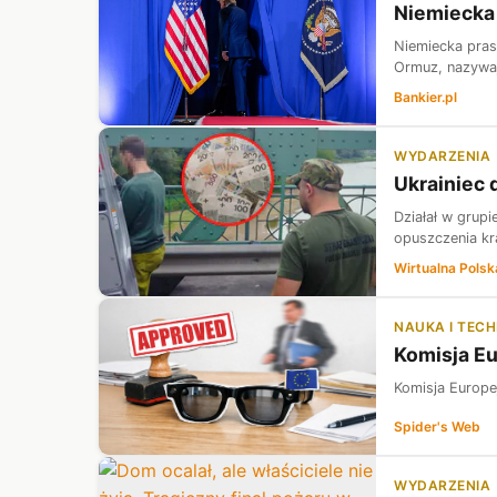
Niemiecka 
Niemiecka pras
Ormuz, nazywaj
Bankier.pl
WYDARZENIA
Ukrainiec 
Działał w grupi
opuszczenia kra
Wirtualna Polsk
NAUKA I TEC
Komisja Eu
Komisja Europe
Spider's Web
WYDARZENIA