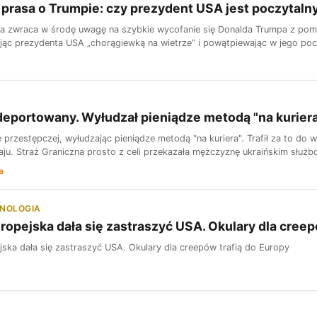
prasa o Trumpie: czy prezydent USA jest poczytaln
a zwraca w środę uwagę na szybkie wycofanie się Donalda Trumpa z pomys
ąc prezydenta USA „chorągiewką na wietrze” i powątpiewając w jego poc
deportowany. Wyłudzał pieniądze metodą "na kurier
e przestępczej, wyłudzając pieniądze metodą "na kuriera". Trafił za to do w
ju. Straż Graniczna prosto z celi przekazała mężczyznę ukraińskim służbom
a
HNOLOGIA
ropejska dała się zastraszyć USA. Okulary dla creep
jska dała się zastraszyć USA. Okulary dla creepów trafią do Europy