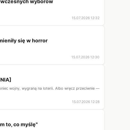
zedwczesnych wyborów
15.07.2026 12:32
mieniły się w horror
15.07.2026 12:30
INIA]
oniec wojny, wygraną na loterii. Albo wręcz przeciwnie —
15.07.2026 12:28
m to, co myślę"