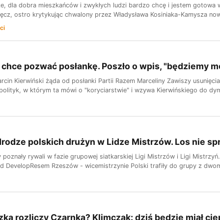
ze, dla dobra mieszkańców i zwykłych ludzi bardzo chcę i jestem gotowa
ęcz, ostro krytykując chwalony przez Władysława Kosiniaka-Kamysza now
ci
 chce pozwać posłankę. Poszło o wpis, "będziemy m
cin Kierwiński żąda od posłanki Partii Razem Marceliny Zawiszy usunięcia
olityk, w którym ta mówi o "koryciarstwie" i wzywa Kierwińskiego do dymi
drodze polskich drużyn w Lidze Mistrzów. Los nie spr
 poznały rywali w fazie grupowej siatkarskiej Ligi Mistrzów i Ligi Mistrzyń
d DevelopResem Rzeszów - wicemistrzynie Polski trafiły do grupy z dwom
a rozliczy Czarnka? Klimczak: dziś będzie miał cie