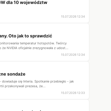
MGW dla 10 województw
15.07.2026 12:34
ny. Oto jak to sprawdzić
onitorowania temperatur hotspotów. Twórcy
że NVIDIA oficjalnie zrezygnowała z udost...
15.07.2026 12:34
zne sondaże
owiaduje się Interia. Spotkanie przebiegło - jak
ii przekonywali prezesa, że...
15.07.2026 12:33