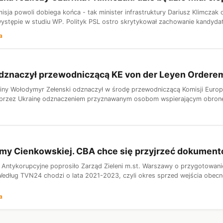
misja powoli dobiega końca - tak minister infrastruktury Dariusz Klimcza
ystępie w studiu WP. Polityk PSL ostro skrytykował zachowanie kandydata
a
odznaczył przewodniczącą KE von der Leyen Ordere
iny Wołodymyr Zełenski odznaczył w środę przewodniczącą Komisji Europe
rzez Ukrainę odznaczeniem przyznawanym osobom wspierającym obronę ni
rmy Cienkowskiej. CBA chce się przyjrzeć dokumen
o Antykorupcyjne poprosiło Zarząd Zieleni m.st. Warszawy o przygotowa
edług TVN24 chodzi o lata 2021-2023, czyli okres sprzed wejścia obecnej m
a