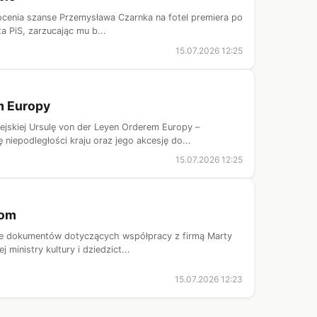
k ocenia szanse Przemysława Czarnka na fotel premiera po
 PiS, zarzucając mu b...
15.07.2026 12:25
m Europy
jskiej Ursulę von der Leyen Orderem Europy –
epodległości kraju oraz jego akcesję do...
15.07.2026 12:25
tom
nie dokumentów dotyczących współpracy z firmą Marty
inistry kultury i dziedzict...
15.07.2026 12:23