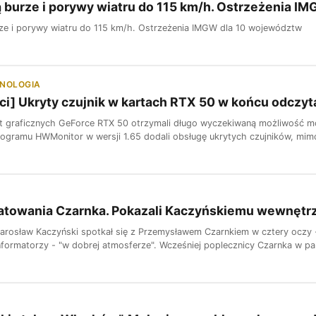
 burze i porywy wiatru do 115 km/h. Ostrzeżenia I
ze i porywy wiatru do 115 km/h. Ostrzeżenia IMGW dla 10 województw
HNOLOGIA
ci] Ukryty czujnik w kartach RTX 50 w końcu odczyta
t graficznych GeForce RTX 50 otrzymali długo wyczekiwaną możliwość m
ogramu HWMonitor w wersji 1.65 dodali obsługę ukrytych czujników, mimo 
ratowania Czarnka. Pokazali Kaczyńskiemu wewnętr
arosław Kaczyński spotkał się z Przemysławem Czarnkiem w cztery oczy - d
nformatorzy - "w dobrej atmosferze". Wcześniej poplecznicy Czarnka w part