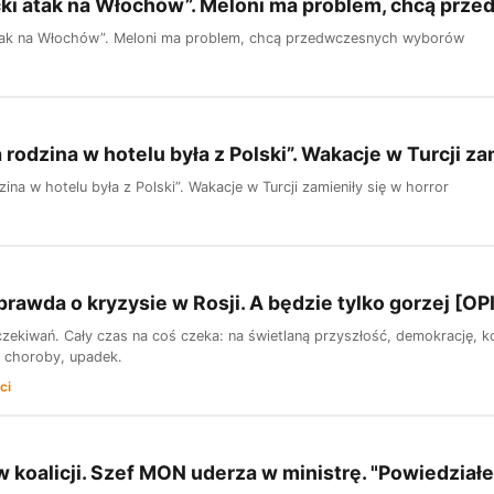
cki atak na Włochów”. Meloni ma problem, chcą pr
atak na Włochów”. Meloni ma problem, chcą przedwczesnych wyborów
 rodzina w hotelu była z Polski”. Wakacje w Turcji za
zina w hotelu była z Polski”. Wakacje w Turcji zamieniły się w horror
rawda o kryzysie w Rosji. A będzie tylko gorzej [OP
czekiwań. Cały czas na coś czeka: na świetlaną przyszłość, demokrację, k
, choroby, upadek.
ci
 koalicji. Szef MON uderza w ministrę. "Powiedziałe