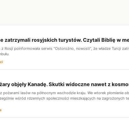
 zatrzymali rosyjskich turystów. Czytali Biblię w m
z Rosji poinformowała serwis "Ostorożno, nowosti", że władze Turcji zatr
bułu.
ci
żary objęły Kanadę. Skutki widoczne nawet z kosm
z pożarami lasów na północnym wschodzie kraju. We wtorek płomienie obję
zególnie wśród rdzennych społeczności mieszkających na zagrożonych ter
a