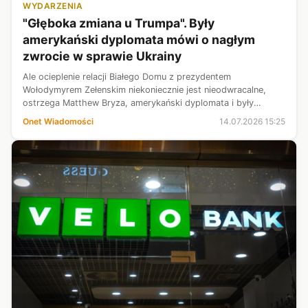
WYDARZENIA
"Głęboka zmiana u Trumpa". Były
amerykański dyplomata mówi o nagłym
zwrocie w sprawie Ukrainy
Ale ocieplenie relacji Białego Domu z prezydentem
Wołodymyrem Zełenskim niekoniecznie jest nieodwracalne,
ostrzega Matthew Bryza, amerykański dyplomata i były
ambasador USA w Azerbejdżanie.
Onet Wiadomości
14.07.2026 15:25