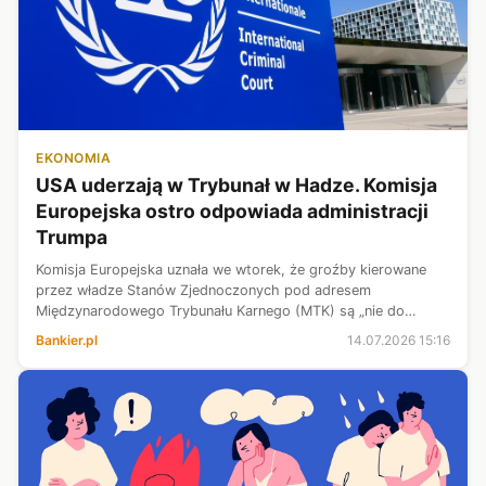
EKONOMIA
USA uderzają w Trybunał w Hadze. Komisja
Europejska ostro odpowiada administracji
Trumpa
Komisja Europejska uznała we wtorek, że groźby kierowane
przez władze Stanów Zjednoczonych pod adresem
Międzynarodowego Trybunału Karnego (MTK) są „nie do
zaakceptowania”. KE odniosła się w ten sposób do krytyki tej
Bankier.pl
14.07.2026 15:16
instytucji ze strony sekretarza st...