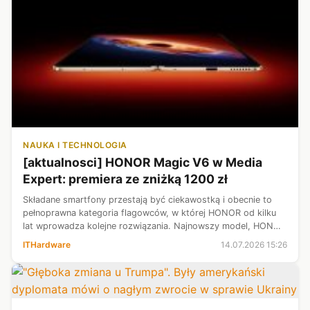
NAUKA I TECHNOLOGIA
[aktualnosci] HONOR Magic V6 w Media
Expert: premiera ze zniżką 1200 zł
Składane smartfony przestają być ciekawostką i obecnie to
pełnoprawna kategoria flagowców, w której HONOR od kilku
lat wprowadza kolejne rozwiązania. Najnowszy model, HONOR
Magic V6, trafił właśnie do oferty Media Expert w ramach
ITHardware
14.07.2026 15:26
oferty premierowej....