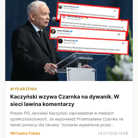
WYDARZENIA
Kaczyński wzywa Czarnka na dywanik. W
sieci lawina komentarzy
Prezes PiS Jarosław Kaczyński zapowiedział w mediach
społecznościowych, że wypowiedź Przemysława Czarnka na
temat pomocy dla Ukrainy "zostanie wyjaśniona przez
kierownictwo partii". Krytyka posła ze strony szefa partii jest
Wirtualna Polska
14.07.2026 14:58
szeroko komentowana w siec...