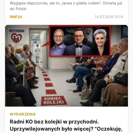
Wygląda niepozornie, ale to „larwa z piekła rodem”. Dotarła już
do Polski
RMF24
14.07.2026 15:14
WYDARZENIA
Radni KO bez kolejki w przychodni.
Uprzywilejowanych było więcej? "Oczekuję,