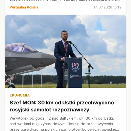
Polski. Słowa te, jak podkreślał wicepremier i szef
Wirtualna Polska
14.07.2026 15:19
ministerstwa obrony, stoją w sprzecznoś...
EKONOMIA
Szef MON: 30 km od Ustki przechwycono
rosyjski samolot rozpoznawczy
We wtorek po godz. 12 nad Bałtykiem, ok. 30 km od Ustki,
nad wodami międzynarodowymi doszło do przechwycenia
przez parę dyżurną polskich samolotów bojowych rosyjskiego