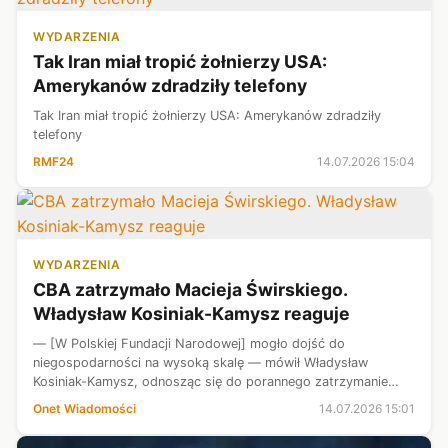
WYDARZENIA
Tak Iran miał tropić żołnierzy USA:
Amerykanów zdradziły telefony
Tak Iran miał tropić żołnierzy USA: Amerykanów zdradziły
telefony
RMF24
14.07.2026 15:04
WYDARZENIA
CBA zatrzymało Macieja Świrskiego.
Władysław Kosiniak-Kamysz reaguje
— [W Polskiej Fundacji Narodowej] mogło dojść do
niegospodarności na wysoką skalę — mówił Władysław
Kosiniak-Kamysz, odnosząc się do porannego zatrzymanie
Macieja Świrskiego przez CBA.
Onet Wiadomości
14.07.2026 15:01