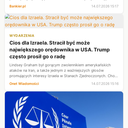
samolotu rozpoznawczego Ił-20 – poinformował we wtorek
Bankier.pl
14.07.2026 15:17
wicepremier, szef MON Włady...
WYDARZENIA
Cios dla Izraela. Stracił być może
największego orędownika w USA. Trump
często prosił go o radę
Lindsey Graham był gorącym zwolennikiem amerykańskich
ataków na Iran, a także jednym z ważniejszych głosów
promujących interesy Izraela w Stanach Zjednoczonych. Choć
premier Netanjahu ma wśród republikanów także innych
Onet Wiadomości
14.07.2026 15:16
zwolenników, ze zdaniem żadnego...