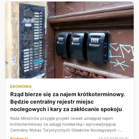
EKONOMIA
Rząd bierze się za najem krótkoterminowy.
Będzie centralny rejestr miejsc
noclegowych i kary za zakłócanie spokoju
Rada Ministrów przyjęła projekt noweli uznającej najem
krótkoterminowy za usługę hotelarską i wprowadzającej
Centralny Wykaz Turystycznych Obiektów Noclegowych -
poinformował we wtorek wicepremier i minister obrony
Bankier.pl
14.07.2026 15:20