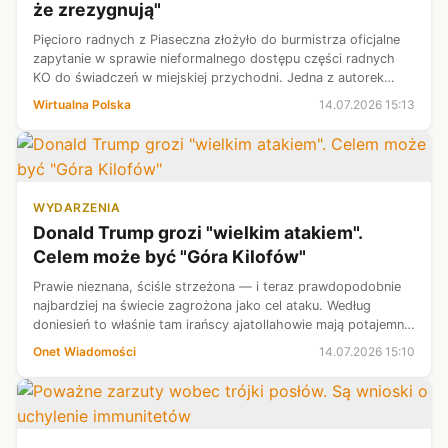
że zrezygnują"
Pięcioro radnych z Piaseczna złożyło do burmistrza oficjalne
zapytanie w sprawie nieformalnego dostępu części radnych
KO do świadczeń w miejskiej przychodni. Jedna z autorek
pisma przekonuje, że otrzymała nowe zgłoszenie, z którego
Wirtualna Polska
14.07.2026 15:13
wynika, iż z takie...
WYDARZENIA
Donald Trump grozi "wielkim atakiem".
Celem może być "Góra Kilofów"
Prawie nieznana, ściśle strzeżona — i teraz prawdopodobnie
najbardziej na świecie zagrożona jako cel ataku. Według
doniesień to właśnie tam irańscy ajatollahowie mają potajemnie
kontynuować prace nad rozwojem bomby atomowej. I właśnie
Onet Wiadomości
14.07.2026 15:10
w "Górę Kilofów...