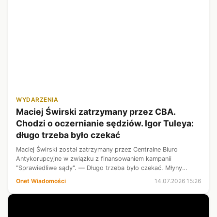
WYDARZENIA
Maciej Świrski zatrzymany przez CBA.
Chodzi o oczernianie sędziów. Igor Tuleya:
długo trzeba było czekać
Maciej Świrski został zatrzymany przez Centralne Biuro
Antykorupcyjne w związku z finansowaniem kampanii
"Sprawiedliwe sądy". — Długo trzeba było czekać. Młyny
sprawiedliwości mielą powoli, a ta kampania była wyjątkowo
Onet Wiadomości
14.07.2026 15:26
ohydna — mówi Onetowi sędzia Ig...