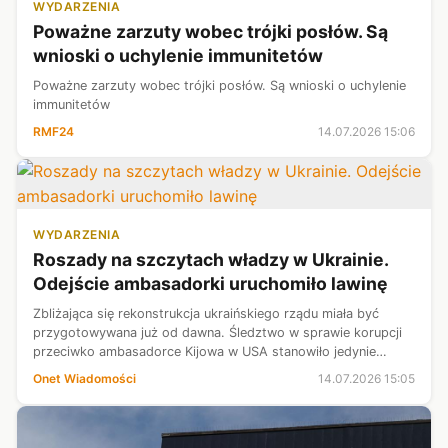
WYDARZENIA
Poważne zarzuty wobec trójki posłów. Są
wnioski o uchylenie immunitetów
Poważne zarzuty wobec trójki posłów. Są wnioski o uchylenie
immunitetów
RMF24
14.07.2026 15:06
WYDARZENIA
Roszady na szczytach władzy w Ukrainie.
Odejście ambasadorki uruchomiło lawinę
Zbliżająca się rekonstrukcja ukraińskiego rządu miała być
przygotowywana już od dawna. Śledztwo w sprawie korupcji
przeciwko ambasadorce Kijowa w USA stanowiło jedynie
impuls do przyspieszenia tego procesu — twierdzi w
Onet Wiadomości
14.07.2026 15:05
rozmowie z POLITICO ukraiński u...