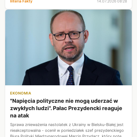
Interia Fakty
14.07.2026 08:28
Według ustal...
EKONOMIA
"Napięcia polityczne nie mogą uderzać w
zwykłych ludzi". Pałac Prezydencki reaguje
na atak
Sprawa znieważenia nastolatek z Ukrainy w Bielsku-Białej jest
nieakceptowalna - ocenił w poniedziałek szef prezydenckiego
Biura Polityki Międzynarodowej Marcin Przydacz, który potępił