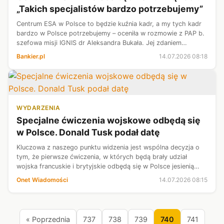
„Takich specjalistów bardzo potrzebujemy”
Centrum ESA w Polsce to będzie kuźnia kadr, a my tych kadr
bardzo w Polsce potrzebujemy – oceniła w rozmowie z PAP b.
szefowa misji IGNIS dr Aleksandra Bukała. Jej zdaniem
szczególnie ważne jest to, że centrum będzie zajmować się
Bankier.pl
14.07.2026 08:18
technologiami o podw...
WYDARZENIA
Specjalne ćwiczenia wojskowe odbędą się
w Polsce. Donald Tusk podał datę
Kluczowa z naszego punktu widzenia jest wspólna decyzja o
tym, że pierwsze ćwiczenia, w których będą brały udział
wojska francuskie i brytyjskie odbędą się w Polsce jesienią
tego roku — powiedział premier Donald Tusk podczas
Onet Wiadomości
14.07.2026 08:15
konferencji prasowej w Pa...
« Poprzednia
737
738
739
740
741