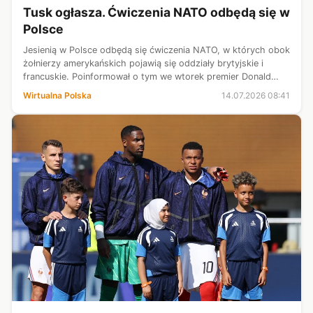
Tusk ogłasza. Ćwiczenia NATO odbędą się w
Polsce
Jesienią w Polsce odbędą się ćwiczenia NATO, w których obok
żołnierzy amerykańskich pojawią się oddziały brytyjskie i
francuskie. Poinformował o tym we wtorek premier Donald
Tusk, wskazując, że to rezultat rozmów w ramach koalicji
Wirtualna Polska
14.07.2026 08:41
chętnych i kluczowa...