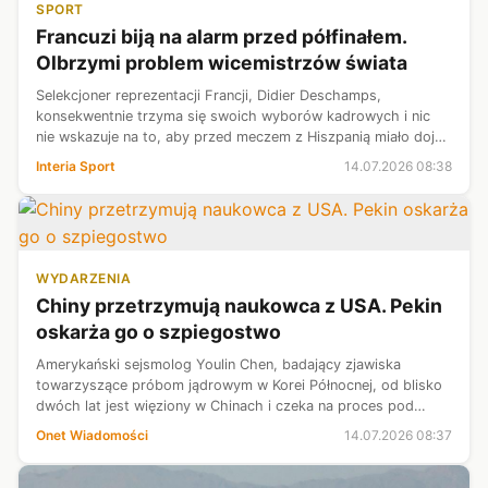
SPORT
Francuzi biją na alarm przed półfinałem.
Olbrzymi problem wicemistrzów świata
Selekcjoner reprezentacji Francji, Didier Deschamps,
konsekwentnie trzyma się swoich wyborów kadrowych i nic
nie wskazuje na to, aby przed meczem z Hiszpanią miało dojść
do rewolucji. "L'Equipe" postanowił więc przed rywalizacją o
Interia Sport
14.07.2026 08:38
finał skupić się na...
WYDARZENIA
Chiny przetrzymują naukowca z USA. Pekin
oskarża go o szpiegostwo
Amerykański sejsmolog Youlin Chen, badający zjawiska
towarzyszące próbom jądrowym w Korei Północnej, od blisko
dwóch lat jest więziony w Chinach i czeka na proces pod
zarzutem szpiegostwa — poinformowała we wtorek agencja
Onet Wiadomości
14.07.2026 08:37
Reutera. Według władz USA na...