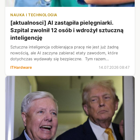
NAUKA I TECHNOLOGIA
[aktualnosci] AI zastąpiła pielęgniarki.
Szpital zwolnił 12 osób i wdrożył sztuczną
inteligencję
Sztuczna inteligencja odbierająca pracę nie jest już żadną
nowością, ale AI zaczyna zabierać etaty zawodom, które
dotychczas wydawały się bezpieczne. Tym razem
kontrowersje wybuchły w nowojorskim szpitalu Montefiore
ITHardware
14.07.2026 08:47
Medical Center, gdzie zwolniono 1...