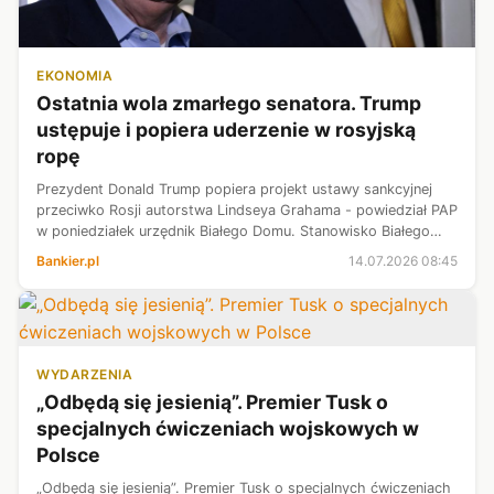
EKONOMIA
Ostatnia wola zmarłego senatora. Trump
ustępuje i popiera uderzenie w rosyjską
ropę
Prezydent Donald Trump popiera projekt ustawy sankcyjnej
przeciwko Rosji autorstwa Lindseya Grahama - powiedział PAP
w poniedziałek urzędnik Białego Domu. Stanowisko Białego
Domu było dotąd powodem trwającego od ponad roku impasu
Bankier.pl
14.07.2026 08:45
w tej sprawie.
WYDARZENIA
„Odbędą się jesienią”. Premier Tusk o
specjalnych ćwiczeniach wojskowych w
Polsce
„Odbędą się jesienią”. Premier Tusk o specjalnych ćwiczeniach