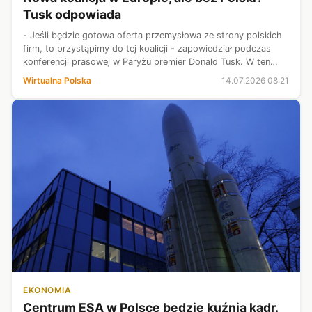
Tusk odpowiada
- Jeśli będzie gotowa oferta przemysłowa ze strony polskich
firm, to przystąpimy do tej koalicji - zapowiedział podczas
konferencji prasowej w Paryżu premier Donald Tusk. W ten
sposób odpowiedział na pytanie dotyczące powstającej w
Wirtualna Polska
14.07.2026 08:21
Europie koalicji p...
EKONOMIA
Centrum ESA w Polsce będzie kuźnią kadr.