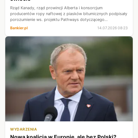
Rząd Kanady, rząd prowincji Alberta i konsorcjum
producentów ropy naftowej z piasków bitumicznych podpisały
porozumienie ws. projektu Pathways dotyczącego
magazynowania CO2 - poinformowało w poniedziałek
Bankier.pl
14.07.2026 08:23
konsorcjum. Ma to być największy taki projekt ...
WYDARZENIA
Nowa koalicja w Europie, ale bez Polski?