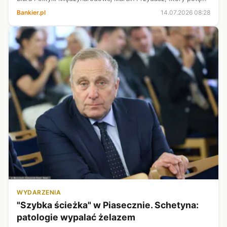
tego typu akty agresji. - Napięcia w relacjach polsko-
Bankier.pl
14.07.2026 08:28
ukraińskich ...
WYDARZENIA
"Szybka ścieżka" w Piasecznie. Schetyna:
patologie wypalać żelazem