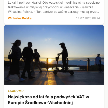
Lokalni politycy Koalicji Obywatelskiej mogli liczyć na specjalne
traktowanie w miejskiej przychodni w Piasecznie - ujawniła
Wirtualna Polska. - Tak bardzo poważne zarzuty muszą przede
wszystkim wywołać kontrolę NFZ-u, a także całego systemu
Wirtualna Polska
14.07.2026 08:24
nadzorcz...
EKONOMIA
Największa od lat fala podwyżek VAT w
Europie Środkowo-Wschodniej