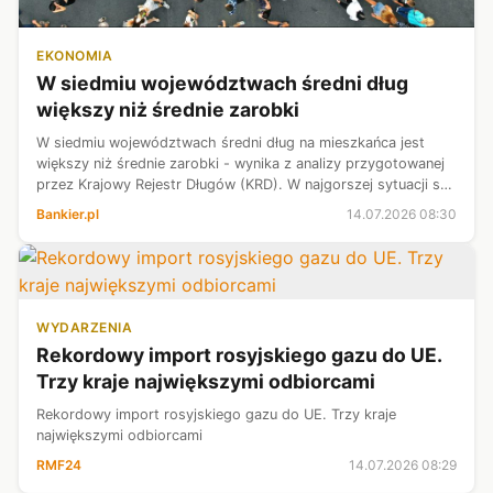
EKONOMIA
W siedmiu województwach średni dług
większy niż średnie zarobki
W siedmiu województwach średni dług na mieszkańca jest
większy niż średnie zarobki - wynika z analizy przygotowanej
przez Krajowy Rejestr Długów (KRD). W najgorszej sytuacji są
osoby w wieku 55-64 lata, których zadłużenie odpowiada ok.
Bankier.pl
14.07.2026 08:30
115 proc. mies...
WYDARZENIA
Rekordowy import rosyjskiego gazu do UE.
Trzy kraje największymi odbiorcami
Rekordowy import rosyjskiego gazu do UE. Trzy kraje
największymi odbiorcami
RMF24
14.07.2026 08:29