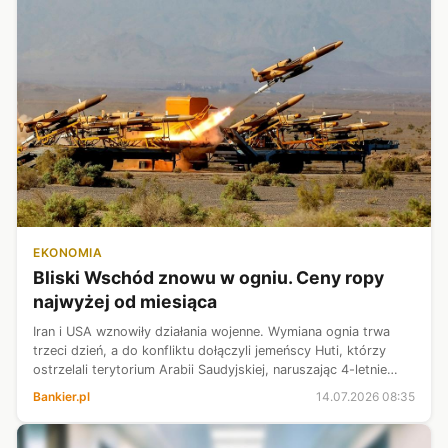
EKONOMIA
Bliski Wschód znowu w ogniu. Ceny ropy
najwyżej od miesiąca
Iran i USA wznowiły działania wojenne. Wymiana ognia trwa
trzeci dzień, a do konfliktu dołączyli jemeńscy Huti, którzy
ostrzelali terytorium Arabii Saudyjskiej, naruszając 4-letnie
zawieszenie broni. Ogień rozlewa się znów po Bliskim
Bankier.pl
14.07.2026 08:35
Wschodzie, na co...