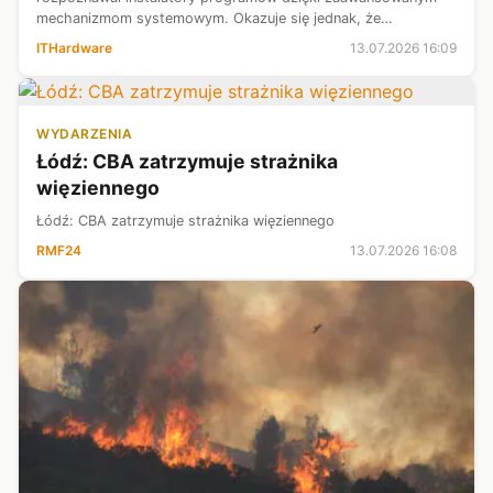
mechanizmom systemowym. Okazuje się jednak, że
rzeczywistość była znacznie prostsza. Raymond Chen,
ITHardware
13.07.2026 16:09
wieloletni inżynier Microsoftu i autor bl...
WYDARZENIA
Łódź: CBA zatrzymuje strażnika
więziennego
Łódź: CBA zatrzymuje strażnika więziennego
RMF24
13.07.2026 16:08