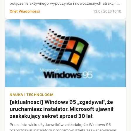
połączenie aktywnego wypoczynku i nowoczesnych atrakcji z
klimatem retro. To właśnie tutaj można odkryć dwa zupełnie
Onet Wiadomości
13.07.2026 16:10
różne, a jednocześni...
NAUKA I TECHNOLOGIA
[aktualnosci] Windows 95 „zgadywał”, że
uruchamiasz instalator. Microsoft ujawnił
zaskakujący sekret sprzed 30 lat
Przez lata wielu użytkowników zakładało, że Windows 95
rozpoznawał instalatory programów dzięki zaawansowanym