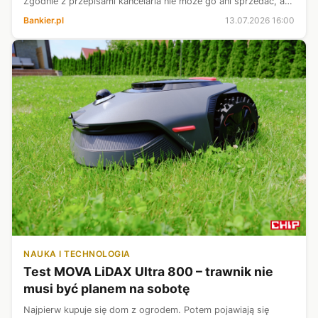
Zgodnie z przepisami kancelaria nie może go ani sprzedać, ani
pozwolić parlamentarzystom wypić. Znalazło się jednak trzecie
Bankier.pl
13.07.2026 16:00
wyjście.
NAUKA I TECHNOLOGIA
Test MOVA LiDAX Ultra 800 – trawnik nie
musi być planem na sobotę
Najpierw kupuje się dom z ogrodem. Potem pojawiają się