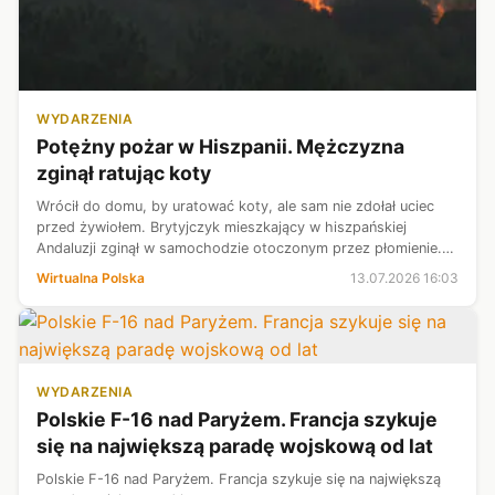
WYDARZENIA
Potężny pożar w Hiszpanii. Mężczyzna
zginął ratując koty
Wrócił do domu, by uratować koty, ale sam nie zdołał uciec
przed żywiołem. Brytyjczyk mieszkający w hiszpańskiej
Andaluzji zginął w samochodzie otoczonym przez płomienie.
Do ostatnich chwil rozmawiał przez telefon z żoną.
Wirtualna Polska
13.07.2026 16:03
WYDARZENIA
Polskie F-16 nad Paryżem. Francja szykuje
się na największą paradę wojskową od lat
Polskie F-16 nad Paryżem. Francja szykuje się na największą