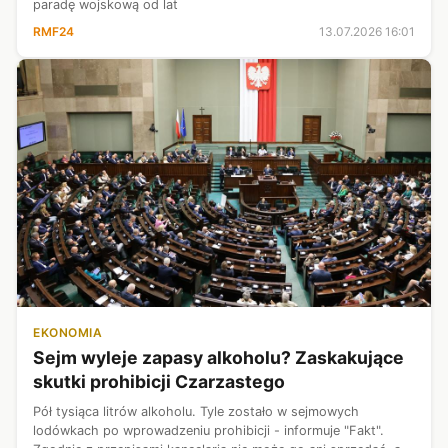
paradę wojskową od lat
RMF24
13.07.2026 16:01
EKONOMIA
Sejm wyleje zapasy alkoholu? Zaskakujące
skutki prohibicji Czarzastego
Pół tysiąca litrów alkoholu. Tyle zostało w sejmowych
lodówkach po wprowadzeniu prohibicji - informuje "Fakt".