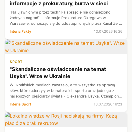
informacje z prokuratury, burza w sieci
"Na ujawnionym przez technika sprzęcie nie odnaleziono
żadnych nagrań" - informuje Prokuratura Okręgowa w
Warszawie, odnosząc się do udostępnionych przez Kanał Zero
nagrań z prosektorium Szpitala Południowego. Jak dodano,
Interia Fakty
13.07.2026 16:26
sam technik został już przes...
SPORT
"Skandaliczne oświadczenie na temat
Usyka". Wrze w Ukrainie
W ukraińskich mediach zawrzało, a to wszystko za sprawą
słów, które uderzyły w bohatera ich sportu oraz jednego z
najlepszych pięściarzy świata - Ołeksandra Usyka. Czempion z
Symferopola, sposobiący się do zakończenia kariery po
Interia Sport
13.07.2026 16:23
pojedynku z Amerykani...