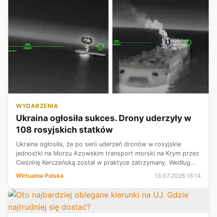
WYDARZENIA
Ukraina ogłosiła sukces. Drony uderzyły w
108 rosyjskich statków
Ukraina ogłosiła, że po serii uderzeń dronów w rosyjskie
jednostki na Morzu Azowskim transport morski na Krym przez
Cieśninę Kerczeńską został w praktyce zatrzymany. Według
strony ukraińskiej ataki objęły także statki z ładunkami
Wirtualna Polska
13.07.2026 16:14
towarów i paliwa.