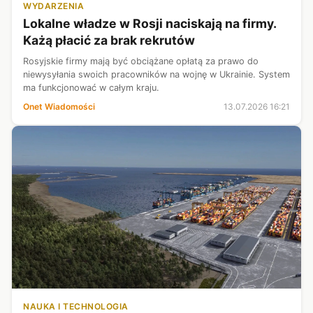
WYDARZENIA
Lokalne władze w Rosji naciskają na firmy.
Każą płacić za brak rekrutów
Rosyjskie firmy mają być obciążane opłatą za prawo do
niewysyłania swoich pracowników na wojnę w Ukrainie. System
ma funkcjonować w całym kraju.
Onet Wiadomości
13.07.2026 16:21
NAUKA I TECHNOLOGIA