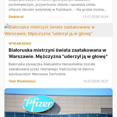
porównawczym, przywrócono imiona i nazwiska ośmiu
ofiarom zbrodni wołyńskiej w Puźnikach. – Na grobie można
wreszcie wyryć imię i nazwisko. Człowiek przestaje być
Bankier.pl
13.07.2026 16:34
anonimową ofiarą historii – powiedział...
WYDARZENIA
Białoruska mistrzyni świata zaatakowana w
Warszawie. Mężczyzna "uderzył ją w głowę"
Białoruska pływaczka Alaksandra Hierasimienia została
zaatakowana przez nieznanego mężczyznę na dworcu
autobusowym Warszawa Zachodnia.
Onet Wiadomości
13.07.2026 16:27