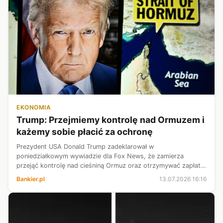
EKONOMIA
Trump: Przejmiemy kontrolę nad Ormuzem i
każemy sobie płacić za ochronę
Prezydent USA Donald Trump zadeklarował w
poniedziałkowym wywiadzie dla Fox News, że zamierza
przejąć kontrolę nad cieśniną Ormuz oraz otrzymywać zapłatę
za jej „strzeżenie”. Prezydent sugerował, że ataki na Iran będą
Bankier.pl
13.07.2026 16:16
kontynuowane.