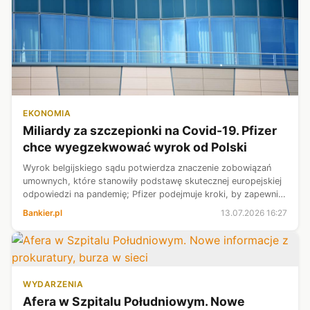
EKONOMIA
Miliardy za szczepionki na Covid-19. Pfizer
chce wyegzekwować wyrok od Polski
Wyrok belgijskiego sądu potwierdza znaczenie zobowiązań
umownych, które stanowiły podstawę skutecznej europejskiej
odpowiedzi na pandemię; Pfizer podejmuje kroki, by zapewnić
wykonanie tego wyroku za pomocą przewidzianych prawem
Bankier.pl
13.07.2026 16:27
mechanizmów egzekucyj...
WYDARZENIA
Afera w Szpitalu Południowym. Nowe