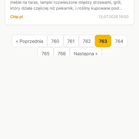
meble na taras, lampki rozwieszone między drzewami, grill,
który działa częściej niż piekarnik, i rośliny kupowane pod
wpływem chwili, bo przecież ten jeden krzew wyglądał w
Chip.pl
13.07.2026 16:00
szkółce tak niewinnie...
« Poprzednia
760
761
762
763
764
765
766
Następna »
Źródła:
Chip.pl
Interia Fakty
Interia Nauka
Interia Sport
ITHardware
Olsztyn.com.pl
Onet Wiadomości
RMF Sport
RMF24
Spider's Web
Wirtualna Polska
© 2026 Centrum.
Muzyka demoscenowa
Darmowe
Wszystko w jednym
Gry
Zakupy online
Polityka
miejscu.
prywatności