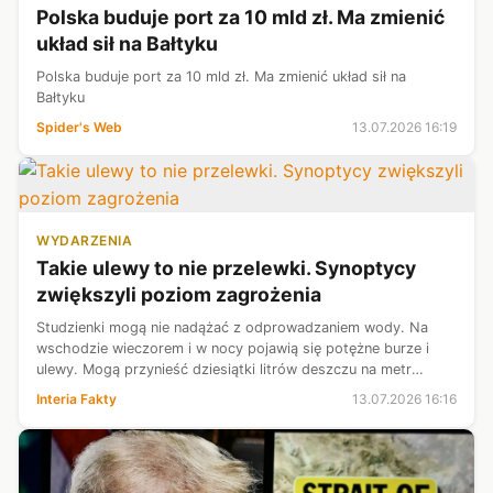
Polska buduje port za 10 mld zł. Ma zmienić
układ sił na Bałtyku
Polska buduje port za 10 mld zł. Ma zmienić układ sił na
Bałtyku
Spider's Web
13.07.2026 16:19
WYDARZENIA
Takie ulewy to nie przelewki. Synoptycy
zwiększyli poziom zagrożenia
Studzienki mogą nie nadążać z odprowadzaniem wody. Na
wschodzie wieczorem i w nocy pojawią się potężne burze i
ulewy. Mogą przynieść dziesiątki litrów deszczu na metr
kwadratowy. Miejscami obowiązują pomarańczowe
Interia Fakty
13.07.2026 16:16
ostrzeżenia IMGW.