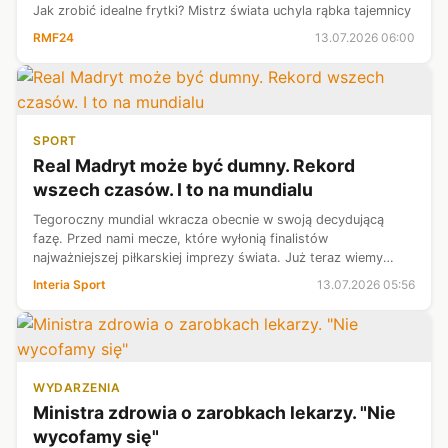
Jak zrobić idealne frytki? Mistrz świata uchyla rąbka tajemnicy
RMF24
13.07.2026 06:00
SPORT
Real Madryt może być dumny. Rekord
wszech czasów. I to na mundialu
Tegoroczny mundial wkracza obecnie w swoją decydującą
fazę. Przed nami mecze, które wyłonią finalistów
najważniejszej piłkarskiej imprezy świata. Już teraz wiemy
jednak, że tegoroczny mundial zasłużył na miano
Interia Sport
13.07.2026 05:56
historycznego. Został na nim bowiem pobi...
WYDARZENIA
Ministra zdrowia o zarobkach lekarzy. "Nie
wycofamy się"