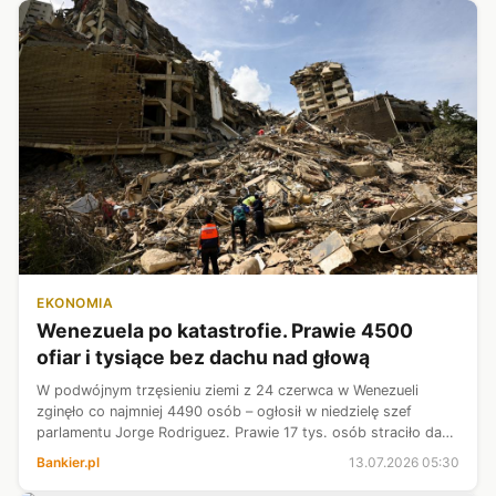
EKONOMIA
Wenezuela po katastrofie. Prawie 4500
ofiar i tysiące bez dachu nad głową
W podwójnym trzęsieniu ziemi z 24 czerwca w Wenezueli
zginęło co najmniej 4490 osób – ogłosił w niedzielę szef
parlamentu Jorge Rodriguez. Prawie 17 tys. osób straciło dach
nad głową, a w obozach przejściowych medycy próbują
Bankier.pl
13.07.2026 05:30
powstrzymać szerzenie się...