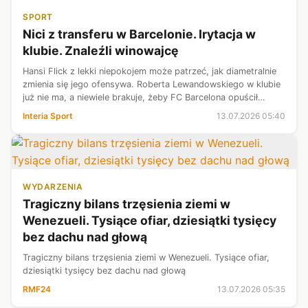
SPORT
Nici z transferu w Barcelonie. Irytacja w
klubie. Znaleźli winowajcę
Hansi Flick z lekki niepokojem może patrzeć, jak diametralnie
zmienia się jego ofensywa. Roberta Lewandowskiego w klubie
już nie ma, a niewiele brakuje, żeby FC Barcelona opuścił
również Ferran Torres. Do niedawna mówiło się także o
Interia Sport
13.07.2026 05:40
odejściu gwiazdy ...
WYDARZENIA
Tragiczny bilans trzęsienia ziemi w
Wenezueli. Tysiące ofiar, dziesiątki tysięcy
bez dachu nad głową
Tragiczny bilans trzęsienia ziemi w Wenezueli. Tysiące ofiar,
dziesiątki tysięcy bez dachu nad głową
RMF24
13.07.2026 05:35