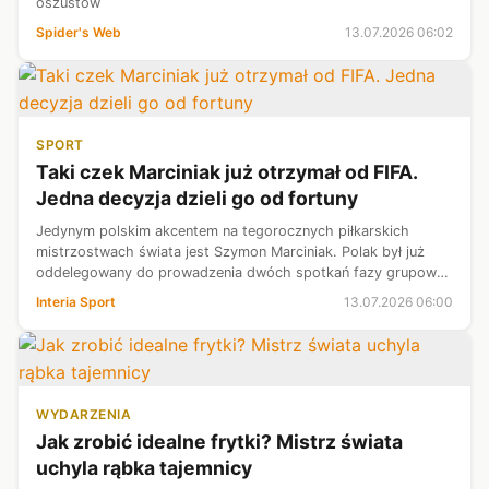
oszustów
Spider's Web
13.07.2026 06:02
SPORT
Taki czek Marciniak już otrzymał od FIFA.
Jedna decyzja dzieli go od fortuny
Jedynym polskim akcentem na tegorocznych piłkarskich
mistrzostwach świata jest Szymon Marciniak. Polak był już
oddelegowany do prowadzenia dwóch spotkań fazy grupowej.
Spekuluje się, że FIFA może szykować go również na mecz
Interia Sport
13.07.2026 06:00
półfinałowy, lub nawet fin...
WYDARZENIA
Jak zrobić idealne frytki? Mistrz świata
uchyla rąbka tajemnicy