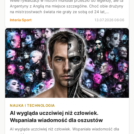
Wiele rywalizacji w historii mundiali przeszło do legendy, ale ta
Argentyny z Anglią ma miejsce szczególne. Choć obie drużyny
na mistrzostwach świata nie grały ze sobą od 24 lat,
wspomnienia z ich meczów nadal są żywe, ponieważ na
Interia Sport
13.07.2026 06:06
zawsze zmieniły his...
NAUKA I TECHNOLOGIA
AI wygląda uczciwiej niż człowiek.
Wspaniała wiadomość dla oszustów
AI wygląda uczciwiej niż człowiek. Wspaniała wiadomość dla