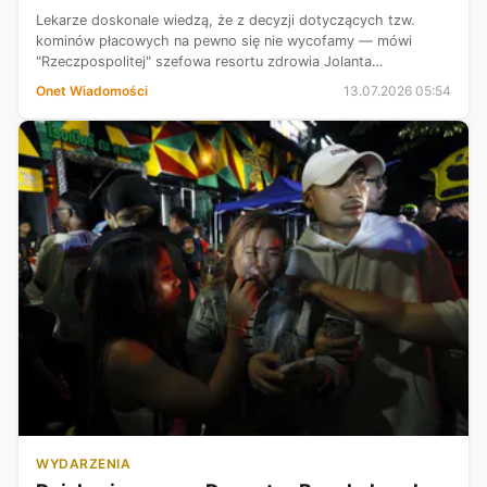
Lekarze doskonale wiedzą, że z decyzji dotyczących tzw.
kominów płacowych na pewno się nie wycofamy — mówi
"Rzeczpospolitej" szefowa resortu zdrowia Jolanta
Sobierańska-Grenda.
Onet Wiadomości
13.07.2026 05:54
WYDARZENIA