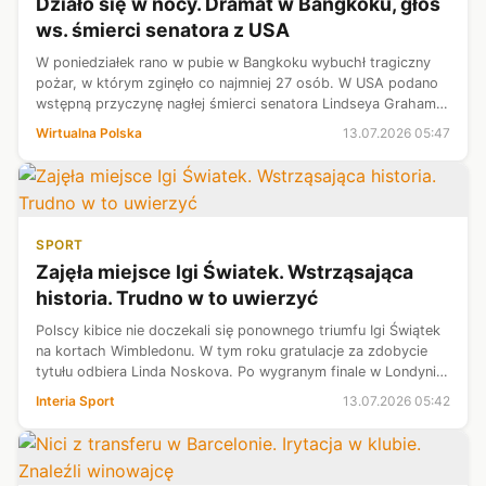
Działo się w nocy. Dramat w Bangkoku, głos
ws. śmierci senatora z USA
W poniedziałek rano w pubie w Bangkoku wybuchł tragiczny
pożar, w którym zginęło co najmniej 27 osób. W USA podano
wstępną przyczynę nagłej śmierci senatora Lindseya Grahama.
Jednocześnie Donald Trump wydał kolejny rozkaz ataku na
Wirtualna Polska
13.07.2026 05:47
Iran, który w odpow...
SPORT
Zajęła miejsce Igi Światek. Wstrząsająca
historia. Trudno w to uwierzyć
Polscy kibice nie doczekali się ponownego triumfu Igi Świątek
na kortach Wimbledonu. W tym roku gratulacje za zdobycie
tytułu odbiera Linda Noskova. Po wygranym finale w Londynie
uwaga mediów szybko skupiła się na... ojcu czeskiej tenisistki.
Interia Sport
13.07.2026 05:42
Drahos ...