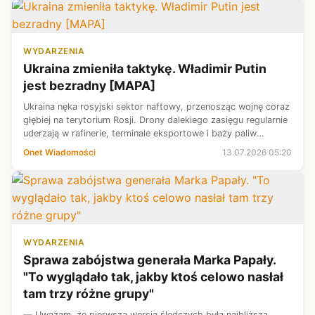
WYDARZENIA
Ukraina zmieniła taktykę. Władimir Putin
jest bezradny [MAPA]
Ukraina nęka rosyjski sektor naftowy, przenosząc wojnę coraz
głębiej na terytorium Rosji. Drony dalekiego zasięgu regularnie
uderzają w rafinerie, terminale eksportowe i bazy paliw
oddalone nawet o ponad 1,5 tys. km od linii frontu. Rosyjska
Onet Wiadomości
13.07.2026 05:20
obrona p...
WYDARZENIA
Sprawa zabójstwa generała Marka Papały.
"To wyglądało tak, jakby ktoś celowo nasłał
tam trzy różne grupy"
— Uważam, że pierwsza wersja śledczych była najbliższa