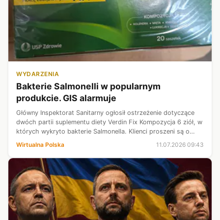
WYDARZENIA
Bakterie Salmonelli w popularnym
produkcie. GIS alarmuje
Główny Inspektorat Sanitarny ogłosił ostrzeżenie dotyczące
dwóch partii suplementu diety Verdin Fix Kompozycja 6 ziół, w
których wykryto bakterie Salmonella. Klienci proszeni są o
niespożywanie wskazanych produktów, a producent rozpoczął
Wirtualna Polska
11.07.2026 09:43
ich wycofywa...