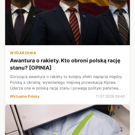
WYDARZENIA
Awantura o rakiety. Kto obroni polską rację
stanu? [OPINIA]
Gorsząca awantura o rakiety to kolejny efekt napięcia między
Polską a Ukrainą, wywołanego majową prowokacją Kijowa.
Uderza ona w polską rację stanu i powagę polityki państwa
polskiego po roku 2022. Jako taka, jest ważnym egzaminem
Wirtualna Polska
11.07.2026 09:40
dla polskich polity...