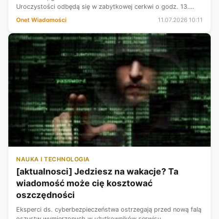
Uroczystości odbędą się w zabytkowej cerkwi o godz. 13.
Zapraszamy na transmisję z wydarzenia.
Onet Wiadomości
11.07.2026 10:11
NAUKA I TECHNOLOGIA
[aktualnosci] Jedziesz na wakacje? Ta
wiadomość może cię kosztować
oszczędności
Eksperci ds. cyberbezpieczeństwa ostrzegają przed nową falą
oszustw wymierzonych w użytkowników serwisu