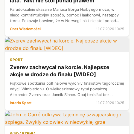
lata. "Nikt nie stoi ponad prawem"
Paradoksalnie skazanie Mariusa Borga Hoiby’ego może, w
nieco kontraintuicyjny sposób, pomóc Haakonowi, następcy
tronu. Pokazuje bowiem, że w Norwegii nikt nie stoi ponad
prawem, nikt nie może liczyć na taryfę ulgową wobec wymiaru
Onet Wiadomości
11.07.2026 10:25
sprawiedliwości — pi...
SPORT
Zverev zachwycał na korcie. Najlepsze
akcje w drodze do finału [WIDEO]
Piątkowe spotkania półfinałowe wyłoniły finalistów tegorocznej
edycji Wimbledonu. O wielkoszlemowy tytuł powalczą
Alexander Zverev oraz Jannik Sinner. Obaj tenisiści bez
większych problemów wygrali swoje półfinałowe pojedynki,
Interia Sport
11.07.2026 10:25
pokonując rywali w trze...
WYDARZENIA