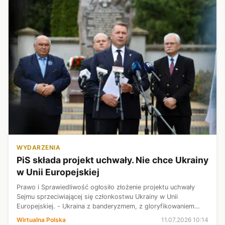
WYDARZENIA
PiS składa projekt uchwały. Nie chce Ukrainy
w Unii Europejskiej
Prawo i Sprawiedliwość ogłosiło złożenie projektu uchwały
Sejmu sprzeciwiającej się członkostwu Ukrainy w Unii
Europejskiej. - Ukraina z banderyzmem, z gloryfikowaniem
ludobójców, którzy dokonali niebywale brutalnej zbrodni na
Wirtualna Polska
11.07.2026 10:14