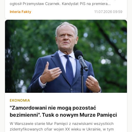
ogłosił Przemysław Czarnek. Kandydat PiS na premiera
podkreślił, że "UE nie może mieć wśród swoich członków
Interia Fakty
11.07.2026 09:59
państwa, które jawnie odwo...
EKONOMIA
"Zamordowani nie mogą pozostać
bezimienni". Tusk o nowym Murze Pamięci
W Warszawie stanie Mur Pamięci z nazwiskami wszystkich
zidentyfikowanych ofiar wojen XX wieku w Ukrainie, w tym