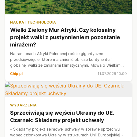
NAUKA I TECHNOLOGIA
Wielki Zielony Mur Afryki. Czy kolosalny
projekt walki z pustynnieniem pozostanie
mirażem?
Na ramionach Afryki Północnej rośnie gigantyczne
przedsięwzięcie, które ma zmienić oblicze kontynentu i
globalnej walki ze zmianami klimatycznymi. Mowa o Wielkim
Zielonym Murze, inicjatywie rozciągającej się na niemal 8000
Chip.pl
11.07.2026 10:00
kilometrów – od Senegalu na...
WYDARZENIA
Sprzeciwiają się wejściu Ukrainy do UE.
Czarnek: Składamy projekt uchwały
- Składamy projekt sejmowej uchwały w sprawie sprzeciwu
wobec członkostwa Ukrainy w strukturach Unii Europejskiej -