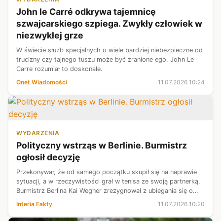
John le Carré odkrywa tajemnicę
szwajcarskiego szpiega. Zwykły człowiek w
niezwykłej grze
W świecie służb specjalnych o wiele bardziej niebezpieczne od
trucizny czy tajnego tuszu może być zranione ego. John Le
Carre rozumiał to doskonale.
Onet Wiadomości
11.07.2026 10:24
WYDARZENIA
Polityczny wstrząs w Berlinie. Burmistrz
ogłosił decyzję
Przekonywał, że od samego początku skupił się na naprawie
sytuacji, a w rzeczywistości grał w tenisa ze swoją partnerką.
Burmistrz Berlina Kai Wegner zrezygnował z ubiegania się o
reelekcję w zaplanowanych na wrzesień wyborach po tym, jak
Interia Fakty
11.07.2026 10:20
media ujawn...