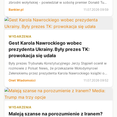
zbrodni wołyńskiej - powiedział w sobotę premier Donald Tusk
w rocznicę krwawej niedzieli 11 lipca 1943 roku.
Bankier.pl
11.07.2026 09:59
WYDARZENIA
Gest Karola Nawrockiego wobec
prezydenta Ukrainy. Były prezes TK:
prowokacja się udała
Były prezes Trybunału Konstytucyjnego Jerzy Stępień ocenił w
rozmowie z Polsat News, że przekazanie Wołodymyrowi
Zełenskiemu przez prezydenta Karola Nawrockiego książki o
zbrodni wołyńskiej miało charakter "udanej prowokacji". W jego
Onet Wiadomości
11.07.2026 09:52
opinii taki gest...
WYDARZENIA
Maleją szanse na porozumienie z Iranem?