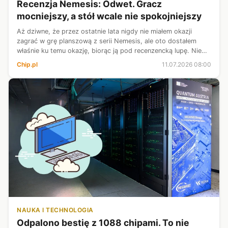
Recenzja Nemesis: Odwet. Gracz
mocniejszy, a stół wcale nie spokojniejszy
Aż dziwne, że przez ostatnie lata nigdy nie miałem okazji
zagrać w grę planszową z serii Nemesis, ale oto dostałem
właśnie ku temu okazję, biorąc ją pod recenzencką lupę. Nie
oczekujcie więc porównań do wcześniejszych wersji, a świeży
Chip.pl
11.07.2026 08:00
rzut oka na Nem...
NAUKA I TECHNOLOGIA
Odpalono bestię z 1088 chipami. To nie