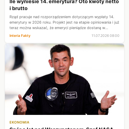
Ile wyniesie 14. emerytura? Oto kwoty netto
i brutto
Rząd pracuje nad rozporządzeniem dotyczącym wypłaty 14.
emerytury w 2026 roku. Projekt jest na etapie opiniowania i już
teraz można wskazać, że emeryci pieniądze dostaną w
identycznym terminie, jak rok temu. W tym 14. emerytura
Interia Fakty
11.07.2026 08:00
będzie wyższa, nie tra...
EKONOMIA