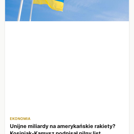
EKONOMIA
Unijne miliardy na amerykańskie rakiety?
Kosiniak-Kamysz podpisał pilny list