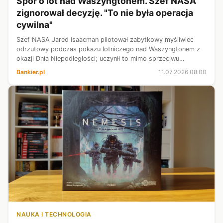
Spór o lot nad Waszyngtonem. Szef NASA
zignorował decyzję. "To nie była operacja
cywilna"
Szef NASA Jared Isaacman pilotował zabytkowy myśliwiec
odrzutowy podczas pokazu lotniczego nad Waszyngtonem z
okazji Dnia Niepodległości; uczynił to mimo sprzeciwu
federalnej instytucji odpowiedzialnej za bezpieczeństwo lotów
Bankier.pl
11.07.2026 08:00
- poinformował dziennik ...
NAUKA I TECHNOLOGIA