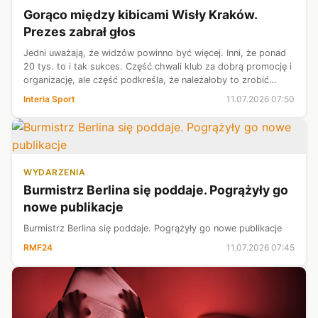
Gorąco między kibicami Wisły Kraków.
Prezes zabrał głos
Jedni uważają, że widzów powinno być więcej. Inni, że ponad
20 tys. to i tak sukces. Część chwali klub za dobrą promocję i
organizację, ale część podkreśla, że należałoby to zrobić
lepiej. Dziś (godz. 15) Wisła Kraków zmierzy się w
Interia Sport
11.07.2026 07:50
towarzyskim meczu ...
WYDARZENIA
Burmistrz Berlina się poddaje. Pogrążyły go
nowe publikacje
Burmistrz Berlina się poddaje. Pogrążyły go nowe publikacje
RMF24
11.07.2026 07:45