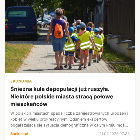
EKONOMIA
Śnieżna kula depopulacji już ruszyła.
Niektóre polskie miasta stracą połowę
mieszkańców
W polskich miastach spada liczba zarejestrowanych urodzeń i
kobiet w wieku prokreacyjnym. Zdaniem ekspertów
pogarszająca się sytuacja demograficzna w całym kraju może
doprowadzić do poważnych konsekwencji. Już teraz
Bankier.pl
11.07.2026 07:35
zamykane są kolejne żłobki i przed...