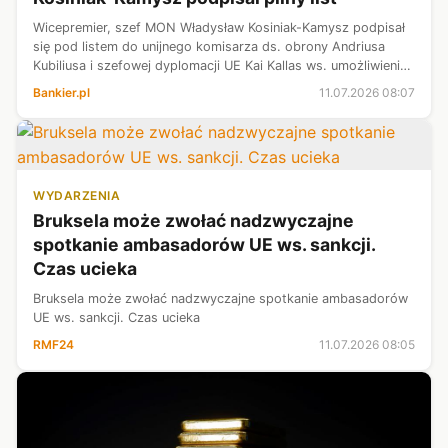
Wicepremier, szef MON Władysław Kosiniak-Kamysz podpisał
się pod listem do unijnego komisarza ds. obrony Andriusa
Kubiliusa i szefowej dyplomacji UE Kai Kallas ws. umożliwienia
Ukrainie skorzystania ze środków z pożyczki UE na zakup
Bankier.pl
11.07.2026 08:07
sprzętu poza Unią...
WYDARZENIA
Bruksela może zwołać nadzwyczajne
spotkanie ambasadorów UE ws. sankcji.
Czas ucieka
Bruksela może zwołać nadzwyczajne spotkanie ambasadorów
UE ws. sankcji. Czas ucieka
RMF24
11.07.2026 08:05