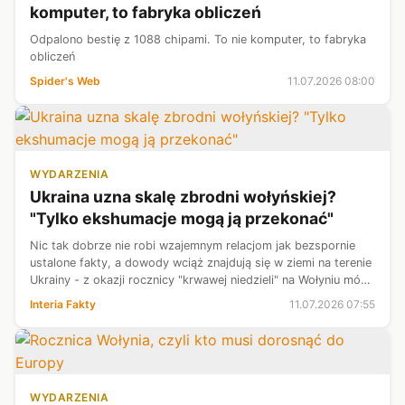
komputer, to fabryka obliczeń
Odpalono bestię z 1088 chipami. To nie komputer, to fabryka
obliczeń
Spider's Web
11.07.2026 08:00
WYDARZENIA
Ukraina uzna skalę zbrodni wołyńskiej?
"Tylko ekshumacje mogą ją przekonać"
Nic tak dobrze nie robi wzajemnym relacjom jak bezspornie
ustalone fakty, a dowody wciąż znajdują się w ziemi na terenie
Ukrainy - z okazji rocznicy "krwawej niedzieli" na Wołyniu mówi
w rozmowie z Interią wiceprezes IPN Karol Polejowski.
Interia Fakty
11.07.2026 07:55
WYDARZENIA