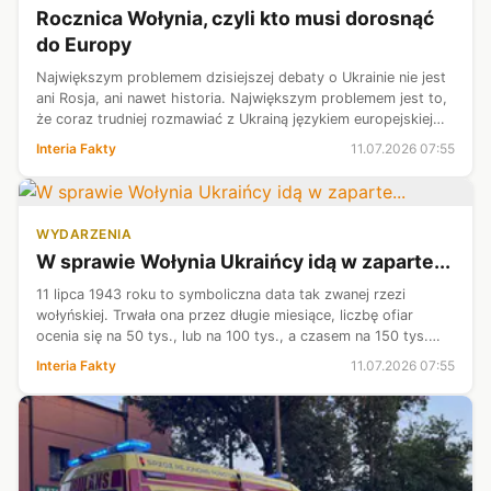
Rocznica Wołynia, czyli kto musi dorosnąć
do Europy
Największym problemem dzisiejszej debaty o Ukrainie nie jest
ani Rosja, ani nawet historia. Największym problemem jest to,
że coraz trudniej rozmawiać z Ukrainą językiem europejskiej
demokracji.
Interia Fakty
11.07.2026 07:55
WYDARZENIA
W sprawie Wołynia Ukraińcy idą w zaparte...
11 lipca 1943 roku to symboliczna data tak zwanej rzezi
wołyńskiej. Trwała ona przez długie miesiące, liczbę ofiar
ocenia się na 50 tys., lub na 100 tys., a czasem na 150 tys.
Wobec braku ekshumacji, nie ma jak liczyć ofiar.
Interia Fakty
11.07.2026 07:55