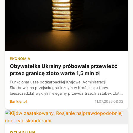
EKONOMIA
Obywatelka Ukrainy próbowała przewieźć
przez granicę złoto warte 1,5 mln zł
Funkcjonariusze podkarpackiej Krajowej Administracji
Skarbowej na przejściu granicznym w Krościenku (pow.
bieszczadzki) wykryli nielegalny przewóz trzech sztabek złota
wartych 1,5 mln zł. Ukryła je przy sobie obywatelka Ukrainy.
Bankier.pl
11.07.2026 08:02
WYDARZENIA