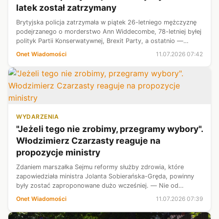
latek został zatrzymany
Brytyjska policja zatrzymała w piątek 26-letniego mężczyznę
podejrzanego o morderstwo Ann Widdecombe, 78-letniej byłej
polityk Partii Konserwatywnej, Brexit Party, a ostatnio —
Reform UK. "Nie ma przesłanek, by zakładać, że zbrodnia
Onet Wiadomości
11.07.2026 07:42
miała podłoże pol...
WYDARZENIA
"Jeżeli tego nie zrobimy, przegramy wybory".
Włodzimierz Czarzasty reaguje na
propozycje ministry
Zdaniem marszałka Sejmu reformy służby zdrowia, które
zapowiedziała ministra Jolanta Sobierańska-Gręda, powinny
były zostać zaproponowane dużo wcześniej. — Nie od
wczoraj, nie od przedwczoraj, nie dlatego, że w Szpitalu
Onet Wiadomości
11.07.2026 07:39
Południowym zdarzyły się skand...