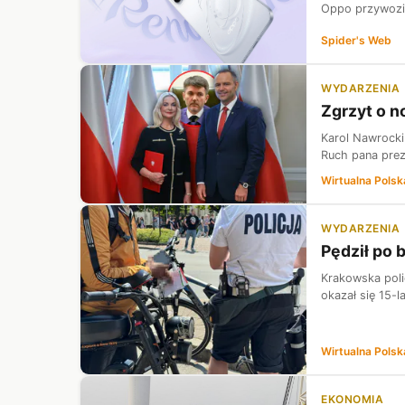
Oppo przywozi 
Spider's Web
WYDARZENIA
Zgrzyt o n
Karol Nawrocki
Ruch pana prez
Wirtualna Polsk
WYDARZENIA
Pędził po 
Krakowska poli
okazał się 15-l
Wirtualna Polsk
EKONOMIA