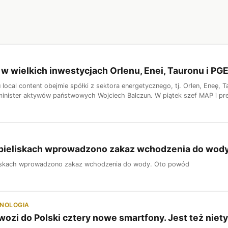
i" w wielkich inwestycjach Orlenu, Enei, Tauronu i 
 local content obejmie spółki z sektora energetycznego, tj. Orlen, Eneę, 
inister aktywów państwowych Wojciech Balczun. W piątek szef MAP i pre
ąpieliskach wprowadzono zakaz wchodzenia do wod
liskach wprowadzono zakaz wchodzenia do wody. Oto powód
HNOLOGIA
ozi do Polski cztery nowe smartfony. Jest też nie