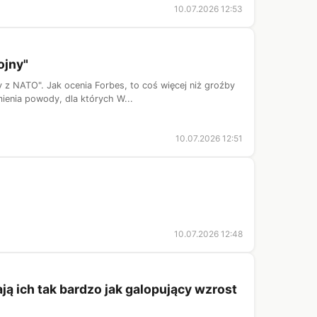
10.07.2026 12:53
ojny"
 z NATO". Jak ocenia Forbes, to coś więcej niż groźby
ienia powody, dla których W...
10.07.2026 12:51
10.07.2026 12:48
ją ich tak bardzo jak galopujący wzrost