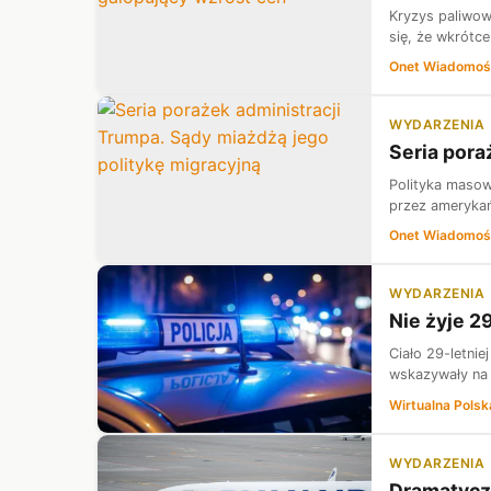
Kryzys paliwowy
się, że wkrótc
Onet Wiadomoś
WYDARZENIA
Seria pora
Polityka masow
przez amerykań
Onet Wiadomoś
WYDARZENIA
Nie żyje 2
Ciało 29-letni
wskazywały na 
Wirtualna Polsk
WYDARZENIA
Dramatyczn