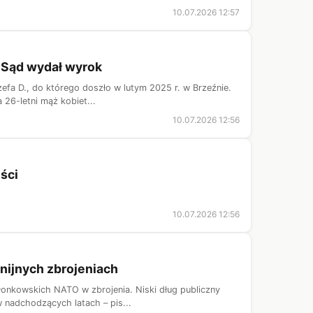
10.07.2026 12:57
 Sąd wydał wyrok
fa D., do którego doszło w lutym 2025 r. w Brzeźnie.
a 26-letni mąż kobiet...
10.07.2026 12:56
ści
10.07.2026 12:56
unijnych zbrojeniach
łonkowskich NATO w zbrojenia. Niski dług publiczny
w nadchodzących latach – pis...