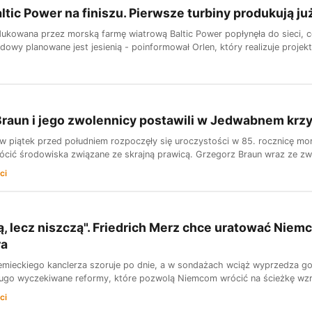
tic Power na finiszu. Pierwsze turbiny produkują ju
ukowana przez morską farmę wiatrową Baltic Power popłynęła do sieci, co
owy planowane jest jesienią - poinformował Orlen, który realizuje projek
raun i jego zwolennicy postawili w Jedwabnem krzyż 
piątek przed południem rozpoczęły się uroczystości w 85. rocznicę mo
łócić środowiska związane ze skrajną prawicą. Grzegorz Braun wraz ze zwo
ci
ą, lecz niszczą". Friedrich Merz chce uratować Niem
ra
iemieckiego kanclerza szoruje po dnie, a w sondażach wciąż wyprzedza go 
ługo wyczekiwane reformy, które pozwolą Niemcom wrócić na ścieżkę w
ci