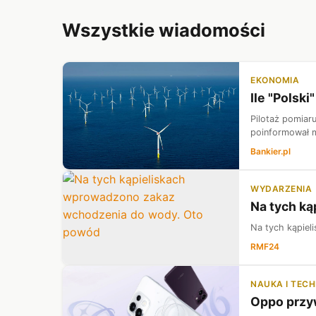
Wszystkie wiadomości
EKONOMIA
Ile "Polsk
Pilotaż pomiaru
poinformował m
Bankier.pl
WYDARZENIA
Na tych k
Na tych kąpie
RMF24
NAUKA I TEC
Oppo przyw