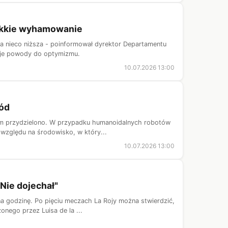
lekkie wyhamowanie
ła nieco niższa - poinformował dyrektor Departamentu
daje powody do optymizmu.
10.07.2026 13:00
wód
e im przydzielono. W przypadku humanoidalnych robotów
zględu na środowisko, w który...
10.07.2026 13:00
Nie dojechał"
na godzinę. Po pięciu meczach La Rojy można stwierdzić,
nego przez Luisa de la ...