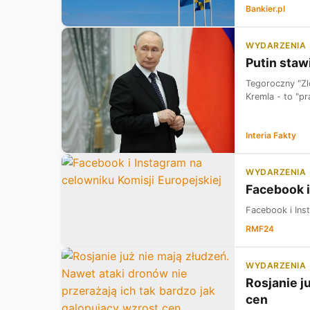
Bankier.pl
WYDARZENIA
Putin staw
Tegoroczny "Zl
Kremla - to "p
Interia Fakty
WYDARZENIA
Facebook i
Facebook i Ins
RMF24
WYDARZENIA
Rosjanie j
cen