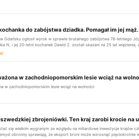
ochanka do zabójstwa dziadka. Pomagał im jej mąż.
 Gdańsku ogłosił wyrok w sprawie brutalnego zabójstwa 78-letniego Józe
ika N. i jej 20-letni kochanek Dawid Z. zostali skazani na 25 lat więzienia, 
ci
ażona w zachodniopomorskim lesie wciąż na wolno
a w zachodniopomorskim lesie wciąż na wolności
 szwedzkiej zbrojeniówki. Ten kraj zarobi krocie na 
tać się wielkim wygranym ze względu na miliardowe inwestycje krajów cz
rzemysł obronny sprawiają, że eksport broni może wzrosnąć pięciokrotnie 