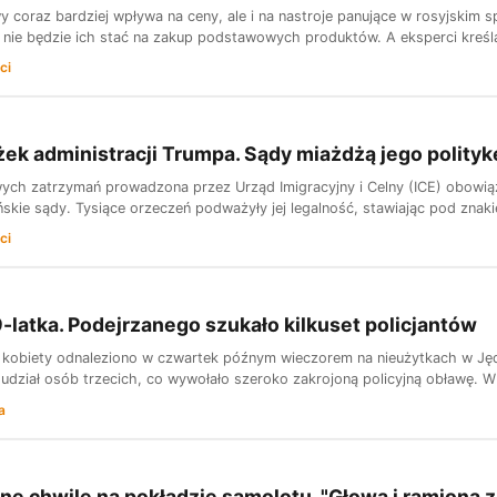
 coraz bardziej wpływa na ceny, ale i na nastroje panujące w rosyjskim s
e nie będzie ich stać na zakup podstawowych produktów. A eksperci kreśl
ci
żek administracji Trumpa. Sądy miażdżą jego polityk
ych zatrzymań prowadzona przez Urząd Imigracyjny i Celny (ICE) obowiąz
skie sądy. Tysiące orzeczeń podważyły jej legalność, stawiając pod znakie
ci
9-latka. Podejrzanego szukało kilkuset policjantów
ej kobiety odnaleziono w czwartek późnym wieczorem na nieużytkach w Ję
udział osób trzecich, co wywołało szeroko zakrojoną policyjną obławę. W
a
e chwile na pokładzie samolotu. "Głowa i ramiona z