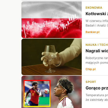
EKONOMIA
Kotłowski 
W czerwcu infl
Badań i Analiz
Bankier.pl
NAUKA I TEC
Nagrali wi
Robotyczne ram
mających pomag
Chip.pl
SPORT
Gorąco prz
Temperatura pr
że zaistniały 