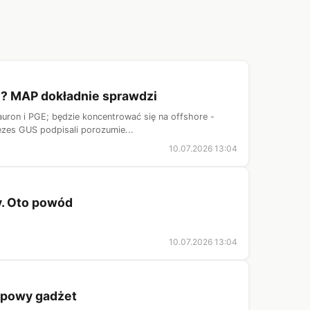
PGE? MAP dokładnie sprawdzi
Tauron i PGE; będzie koncentrować się na offshore -
zes GUS podpisali porozumie...
10.07.2026 13:04
y. Oto powód
10.07.2026 13:04
typowy gadżet