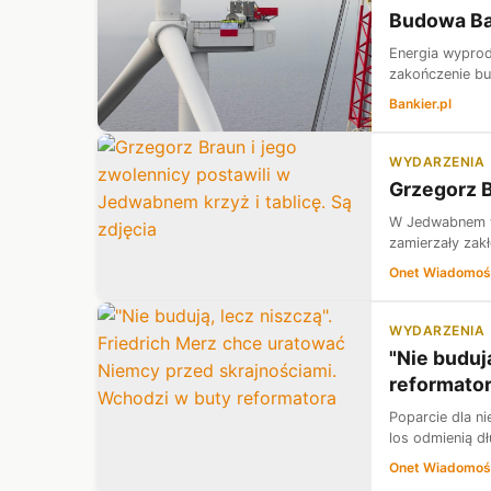
Budowa Bal
Energia wyprod
zakończenie bud
Bankier.pl
WYDARZENIA
Grzegorz B
W Jedwabnem w 
zamierzały zak
Onet Wiadomoś
WYDARZENIA
"Nie buduj
reformato
Poparcie dla n
los odmienią d
Onet Wiadomoś