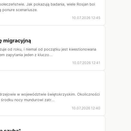
połeczeństwie. Jak pokazują badania, wiele Rosjan boi
ą ponure scenariusze.
10.07.2026 12:45
ę migracyjną
uje od roku, i niemal od początku jest kwestionowana
m zapytania jeden z kluczo...
10.07.2026 12:41
drzejowie w województwie świętokrzyskim. Okoliczności
 środku nocy mundurowi zatr...
10.07.2026 12:40
a szybą"