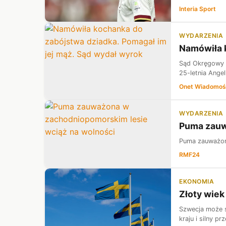
Interia Sport
WYDARZENIA
Namówiła k
Sąd Okręgowy w
25-letnia Angel
Onet Wiadomoś
WYDARZENIA
Puma zauw
Puma zauważon
RMF24
EKONOMIA
Złoty wiek
Szwecja może s
kraju i silny p