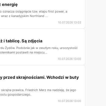
ż energię
 oznacza osiągnięcie tzw. etapu first power, a
t wraz z kanadyjskim Northland ...
10.07.2026 13:02
i tablicę. Są zdjęcia
rdu Żydów. Podobnie jak w zeszłym roku, uroczystość
lennikami postawili na miejscu...
10.07.2026 13:00
cy przed skrajnościami. Wchodzi w buty
skrajna prawica. Friedrich Merz ma nadzieję, że jego
zrostu gospodarczego.
10.07.2026 13:00