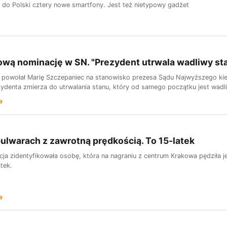
do Polski cztery nowe smartfony. Jest też nietypowy gadżet
ową nominację w SN. "Prezydent utrwala wadliwy st
 powołał Marię Szczepaniec na stanowisko prezesa Sądu Najwyższego kie
ydenta zmierza do utrwalania stanu, który od samego początku jest wadli
a
bulwarach z zawrotną prędkością. To 15-latek
cja zidentyfikowała osobę, która na nagraniu z centrum Krakowa pędziła 
atek.
a