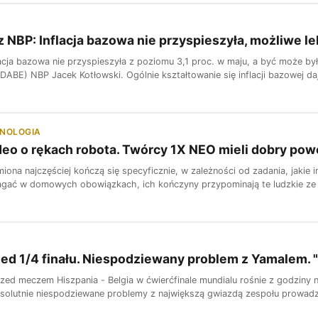
z NBP: Inflacja bazowa nie przyspieszyła, możliwe 
acja bazowa nie przyspieszyła z poziomu 3,1 proc. w maju, a być może by
 (DABE) NBP Jacek Kotłowski. Ogólnie kształtowanie się inflacji bazowej 
HNOLOGIA
deo o rękach robota. Twórcy 1X NEO mieli dobry po
iona najczęściej kończą się specyficznie, w zależności od zadania, jaki
ać w domowych obowiązkach, ich kończyny przypominają te ludzkie ze w
ed 1/4 finału. Niespodziewany problem z Yamalem. "
zed meczem Hiszpania - Belgia w ćwierćfinale mundialu rośnie z godziny 
absolutnie niespodziewane problemy z największą gwiazdą zespołu prowadzo