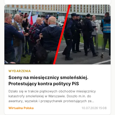
WYDARZENIA
Sceny na miesięcznicy smoleńskiej.
Protestujący kontra politycy PiS
Działo się w trakcie piątkowych obchodów miesięcznicy
katastrofy smoleńskiej w Warszawie. Doszło m.in. do
awantury, wyzwisk i przepychanek protestujących ze
zwolennikami PiS. Dzięki uprzejmości Telewizji Obywatelskiej
Wirtualna Polska
10.07.2026 15:08
publikujemy fragment nagrania ze...