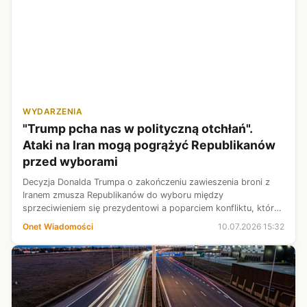
WYDARZENIA
"Trump pcha nas w polityczną otchłań".
Ataki na Iran mogą pogrążyć Republikanów
przed wyborami
Decyzja Donalda Trumpa o zakończeniu zawieszenia broni z
Iranem zmusza Republikanów do wyboru między
sprzeciwieniem się prezydentowi a poparciem konfliktu, który
może pogrążyć ich w momencie, kiedy walczą o swoją
Onet Wiadomości
10.07.2026 15:32
przyszłość w Waszyngtonie.