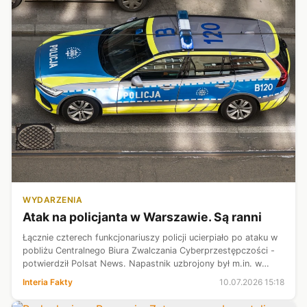
WYDARZENIA
Atak na policjanta w Warszawie. Są ranni
Łącznie czterech funkcjonariuszy policji ucierpiało po ataku w
pobliżu Centralnego Biura Zwalczania Cyberprzestępczości -
potwierdził Polsat News. Napastnik uzbrojony był m.in. w
kastet i maczetę. Najpierw zaatakował jednego
Interia Fakty
10.07.2026 15:18
funkcjonariusza, a następ...