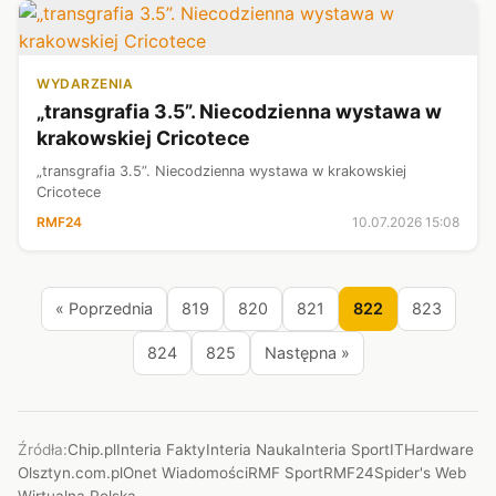
WYDARZENIA
„transgrafia 3.5”. Niecodzienna wystawa w
krakowskiej Cricotece
„transgrafia 3.5”. Niecodzienna wystawa w krakowskiej
Cricotece
RMF24
10.07.2026 15:08
« Poprzednia
819
820
821
822
823
824
825
Następna »
Źródła:
Chip.pl
Interia Fakty
Interia Nauka
Interia Sport
ITHardware
Olsztyn.com.pl
Onet Wiadomości
RMF Sport
RMF24
Spider's Web
Wirtualna Polska