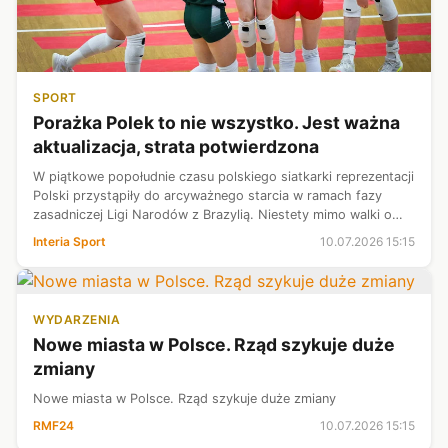
SPORT
Porażka Polek to nie wszystko. Jest ważna
aktualizacja, strata potwierdzona
W piątkowe popołudnie czasu polskiego siatkarki reprezentacji
Polski przystąpiły do arcyważnego starcia w ramach fazy
zasadniczej Ligi Narodów z Brazylią. Niestety mimo walki o
każdy punkt lepsze 3:1 okazały się rywalki. A taki wynik już ma
Interia Sport
10.07.2026 15:15
swoje kon...
WYDARZENIA
Nowe miasta w Polsce. Rząd szykuje duże
zmiany
Nowe miasta w Polsce. Rząd szykuje duże zmiany
RMF24
10.07.2026 15:15