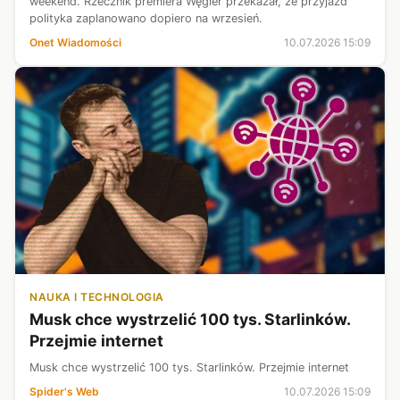
weekend. Rzecznik premiera Węgier przekazał, że przyjazd
polityka zaplanowano dopiero na wrzesień.
Onet Wiadomości
10.07.2026 15:09
NAUKA I TECHNOLOGIA
Musk chce wystrzelić 100 tys. Starlinków.
Przejmie internet
Musk chce wystrzelić 100 tys. Starlinków. Przejmie internet
Spider's Web
10.07.2026 15:09