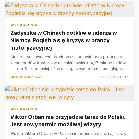
WYDARZENIA
Zadyszka w Chinach dotkliwie uderza w
Niemcy. Pogłębia się kryzys w branży
motoryzacyjnej
Cios dla Volkswagena. W pierwszej połowie roku producent
samochodów dostarczył na całym świecie 4,13 mln pojazdów
— to o 6 proc. mniej niż w analogicznym okresie ubiegłego
roku. Wtedy było to jeszcze 4,41 mln samochodów. To efekt
Onet Wiadomości
10.07.2026 15:14
spowolnienia w branż...
WYDARZENIA
Viktor Orban nie przyjedzie teraz do Polski.
Jest nowy termin możliwej wizyty
Wizyta Viktora Orbana w Polsce nie odbędzie się w najbliższy