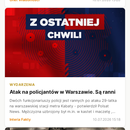
WYDARZENIA
Atak na policjantów w Warszawie. Są ranni
Dwóch funkcjonariuszy policji jest rannych po ataku 29-latka
na warszawskiej stacji metra Kabaty - potwierdził Polsat
News. Mężczyzna uzbrojony był m.in. w kastet i maczetę ,
wcześniej zaatakował funkcjonariusza z Centralnego Biura
Interia Fakty
10.07.2026 15:18
Zwalczania Cyberpr...