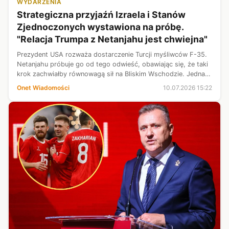
WYDARZENIA
Strategiczna przyjaźń Izraela i Stanów
Zjednoczonych wystawiona na próbę.
"Relacja Trumpa z Netanjahu jest chwiejna"
Prezydent USA rozważa dostarczenie Turcji myśliwców F-35.
Netanjahu próbuje go od tego odwieść, obawiając się, że taki
krok zachwiałby równowagą sił na Bliskim Wschodzie. Jednak
zbliżenie Trumpa i Erdogana to wcale nie największy problem
Onet Wiadomości
10.07.2026 15:22
dla Izraela....