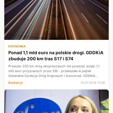
EKONOMIA
Ponad 1,1 mld euro na polskie drogi. GDDKiA
zbuduje 200 km tras S17 i S74
Przeszło 200 km dróg ekspresowych ma powstać dzięki 1,1
mld euro przyznanych przez EBI - przekazała w piątek
Generalna Dyrekcja Dróg Krajowych i Autostrad. GDDKiA
podpisała w tej sprawie umowę z Bankiem Gospodarstwa
Bankier.pl
10.07.2026 15:29
Krajowego i Ministerstwem Infrastr...