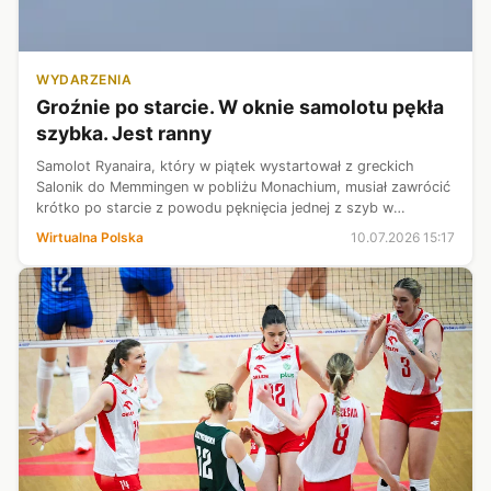
WYDARZENIA
Groźnie po starcie. W oknie samolotu pękła
szybka. Jest ranny
Samolot Ryanaira, który w piątek wystartował z greckich
Salonik do Memmingen w pobliżu Monachium, musiał zawrócić
krótko po starcie z powodu pęknięcia jednej z szyb w
kokpicie. W wyniku incydentu obrażeń doznał jeden z
Wirtualna Polska
10.07.2026 15:17
pasażerów.