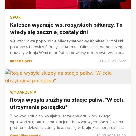
SPORT
Kulesza wyznaje ws. rosyjskich piłkarzy. To
wtedy się zacznie, zostały dni
We wtorkowe popołudnie Międzynarodowy Komitet Olimpijski
postanowił odwiesić Rosyjski Komitet Olimpijski, wobec czego
drużyny z kraju Władimira Putina powinny stopniowo wracać
do rywalizacji o stawkę na całym świecie. Niebawem oficjalnie
Interia Sport
10.07.2026 15:22
stanie się t...
WYDARZENIA
Rosja wysyła służby na stacje paliw. "W celu
utrzymania porządku"
Z powodu długich kolejek władze obwodu kirowskiego
wprowadzają patrole na stacjach benzynowych. Wcześniej na
podobne działania zdecydowano się w Kraju Krasnodarskim,
Zabajkale oraz w obwodach nowosybirskim i irkuckim.
Onet Wiadomości
10.07.2026 15:20