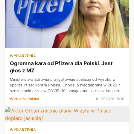
WYDARZENIA
Ogromna kara od Pfizera dla Polski. Jest
głos z MZ
Ministerstwo Zdrowia przygotowuje apelację od wyroku w
sporze Pfizer kontra Polska. Chodzi o nieodebrane w 2022 r.
szczepionki przeciw COVID-19 i zasądzone na rzecz koncernu
kwoty przekraczające 5,5 mld zł. Minister Jolanta
Wirtualna Polska
10.07.2026 15:26
Sobierańska-Grenda podkreś...
WYDARZENIA