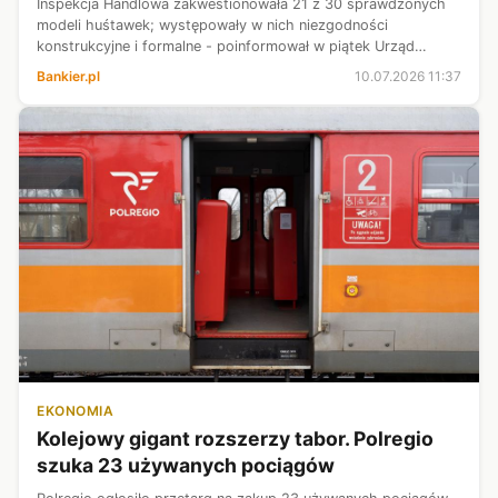
Inspekcja Handlowa zakwestionowała 21 z 30 sprawdzonych
modeli huśtawek; występowały w nich niezgodności
konstrukcyjne i formalne - poinformował w piątek Urząd
Ochrony Konkurencji i Konsumentów. Dodał, że najczęściej
Bankier.pl
10.07.2026 11:37
nieprawidłowości dotyczyły mocowa...
EKONOMIA
Kolejowy gigant rozszerzy tabor. Polregio
szuka 23 używanych pociągów