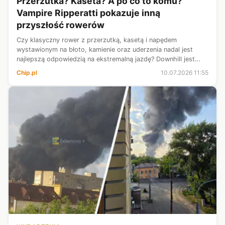
Przerzutka? Kaseta? A po co to komu?
Vampire Ripperatti pokazuje inną
przyszłość rowerów
Czy klasyczny rower z przerzutką, kasetą i napędem
wystawionym na błoto, kamienie oraz uderzenia nadal jest
najlepszą odpowiedzią na ekstremalną jazdę? Downhill jest
pod tym względem szczególnie wdzięcznym polem do
Chip.pl
10.07.2026 11:55
eksperymentów i nowy rower Vampire ...