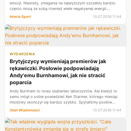
emocji. Niestety, zmagania na najwyższym szczeblu bardzo
często niosą ze sobą również wiele negatywnej energii.
Boleśnie przekonał się o tym reprezentant Kolumbii Jaminton
Interia Sport
10.07.2026 11:44
Campaz. Zmarnował on...
WYDARZENIA
Brytyjczycy wymieniają premierów jak
rękawiczki. Posłowie podpowiadają
Andy'emu Burnhamowi, jak nie stracić
poparcia
Andy Burnham to nowy ulubieniec laburzystów. Ale kiedyś to
samo mógł o sobie powiedzieć Keir Starmer, którego miesiąc
miodowy skończył się bardzo szybko. Spytaliśmy posłów
Partii Pracy, co powinien robić ich przyszły lider, by zapobiec
Onet Wiadomości
10.07.2026 11:44
buntowi we wła...