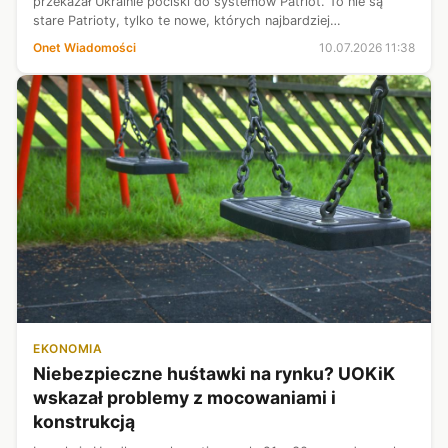
przekazał Ukrainie pociski do systemów Patriot. To nie są
stare Patrioty, tylko te nowe, których najbardziej
potrzebujemy — mówił w piątek na placu Piłsudskiego w
Onet Wiadomości
10.07.2026 11:38
Warszawie prezes PiS Ja...
EKONOMIA
Niebezpieczne huśtawki na rynku? UOKiK
wskazał problemy z mocowaniami i
konstrukcją