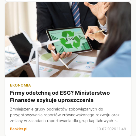
EKONOMIA
Firmy odetchną od ESG? Ministerstwo
Finansów szykuje uproszczenia
Zmniejszenie grupy podmiotów zobowiązanych do
przygotowywania raportów zrównoważonego rozwoju oraz
zmiany w zasadach raportowania dla grup kapitałowych -
zakłada projekt ustawy, autorstwa resortu finansów. Celem
Bankier.pl
10.07.2026 11:49
jest znoszenie nadmiernych obciążeń bi...