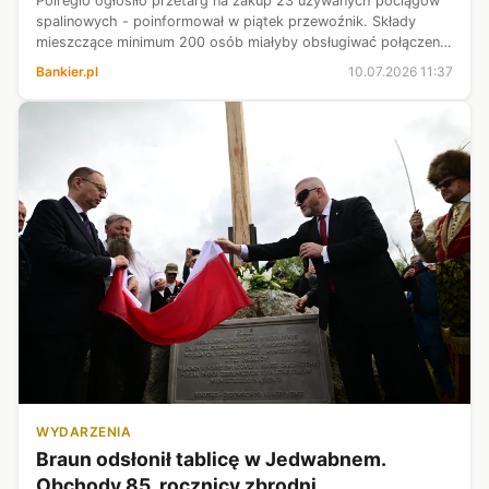
Polregio ogłosiło przetarg na zakup 23 używanych pociągów
spalinowych - poinformował w piątek przewoźnik. Składy
mieszczące minimum 200 osób miałyby obsługiwać połączenia
w ośmiu województwach.
Bankier.pl
10.07.2026 11:37
WYDARZENIA
Braun odsłonił tablicę w Jedwabnem.
Obchody 85. rocznicy zbrodni