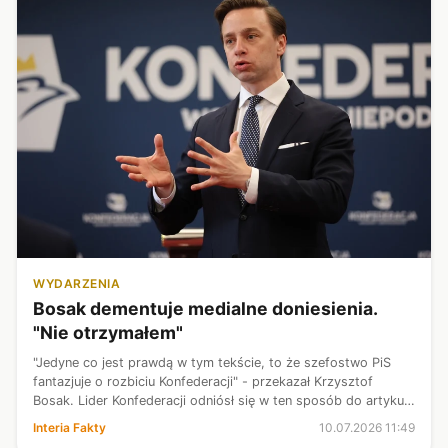
WYDARZENIA
Bosak dementuje medialne doniesienia.
"Nie otrzymałem"
"Jedyne co jest prawdą w tym tekście, to że szefostwo PiS
fantazjuje o rozbiciu Konfederacji" - przekazał Krzysztof
Bosak. Lider Konfederacji odniósł się w ten sposób do artykułu
Radia ZET, w którym spekulowano na temat jego
Interia Fakty
10.07.2026 11:49
potencjalnego sojuszu z P...