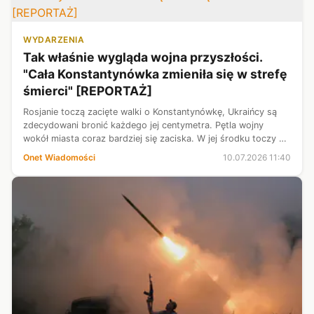
WYDARZENIA
Tak właśnie wygląda wojna przyszłości.
"Cała Konstantynówka zmieniła się w strefę
śmierci" [REPORTAŻ]
Rosjanie toczą zacięte walki o Konstantynówkę, Ukraińcy są
zdecydowani bronić każdego jej centymetra. Pętla wojny
wokół miasta coraz bardziej się zaciska. W jej środku toczy się
cicha, okrutna praca — operatorzy z batalionu systemów
Onet Wiadomości
10.07.2026 11:40
bezzałogowych obs...