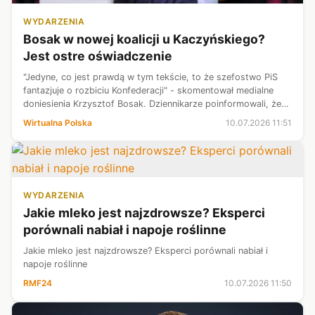
WYDARZENIA
Bosak w nowej koalicji u Kaczyńskiego?
Jest ostre oświadczenie
"Jedyne, co jest prawdą w tym tekście, to że szefostwo PiS
fantazjuje o rozbiciu Konfederacji" - skomentował medialne
doniesienia Krzysztof Bosak. Dziennikarze poinformowali, że
Jarosław Kaczyński planuje stworzyć wielką prawicową
Wirtualna Polska
10.07.2026 11:51
koalicję, w którą z...
WYDARZENIA
Jakie mleko jest najzdrowsze? Eksperci
porównali nabiał i napoje roślinne
Jakie mleko jest najzdrowsze? Eksperci porównali nabiał i
napoje roślinne
RMF24
10.07.2026 11:50