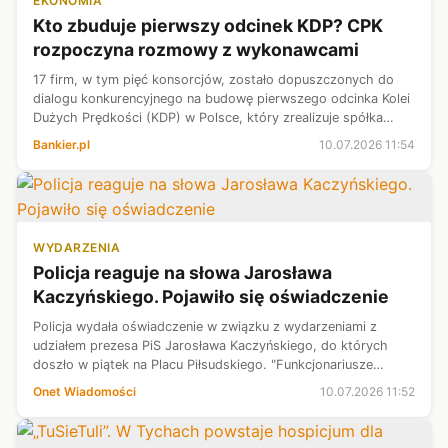
EKONOMIA
Kto zbuduje pierwszy odcinek KDP? CPK
rozpoczyna rozmowy z wykonawcami
17 firm, w tym pięć konsorcjów, zostało dopuszczonych do
dialogu konkurencyjnego na budowę pierwszego odcinka Kolei
Dużych Prędkości (KDP) w Polsce, który zrealizuje spółka
Centralny Port Komunikacyjny w ramach inwestycji
Bankier.pl
10.07.2026 11:54
strategicznych Port Polska -...
WYDARZENIA
Policja reaguje na słowa Jarosława
Kaczyńskiego. Pojawiło się oświadczenie
Policja wydała oświadczenie w związku z wydarzeniami z
udziałem prezesa PiS Jarosława Kaczyńskiego, do których
doszło w piątek na Placu Piłsudskiego. "Funkcjonariusze
realizują swoje ustawowe zadania w sposób bezstronny,
Onet Wiadomości
10.07.2026 11:52
kierując się wyłącznie obowią...