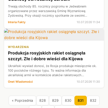
Trwają obchody 85. rocznicy pogromu w Jedwabnem
organizowane przez warszawską Gminę Wyznaniową
Żydowską. Przy okazji rocznicy spotkanie ze swoimi
sympatykami zorganizował Grzegorz Braun. Polityk odsłonił
Interia Fakty
10.07.2026 11:34
pamiątkową tablicę przy krzyżu, na której zapi...
WYDARZENIA
Produkcja rosyjskich rakiet osiągnęła
szczyt. Złe i dobre wieści dla Kijowa
Ukraiński wywiad donosi, że Rosja produkuje miesięcznie ok.
100 pocisków różnego typu. To ważna informacja dla
ukraińskiej armii w kontekście ataków rakietowych
przeprowadzanych przez siły Putina.
Onet Wiadomości
10.07.2026 11:30
« Poprzednia
828
829
830
831
832