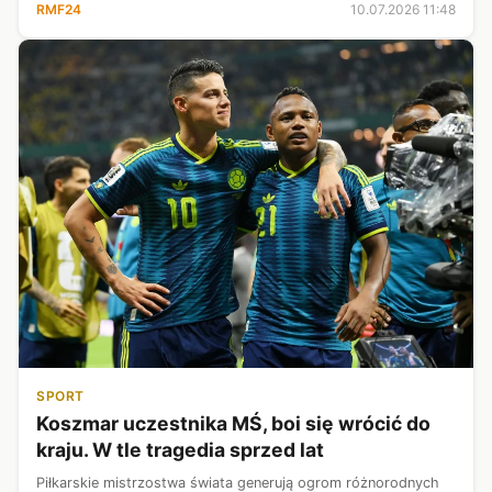
RMF24
10.07.2026 11:48
SPORT
Koszmar uczestnika MŚ, boi się wrócić do
kraju. W tle tragedia sprzed lat
Piłkarskie mistrzostwa świata generują ogrom różnorodnych