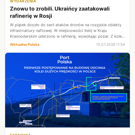
WYDARZENIA
Znowu to zrobili. Ukraińcy zaatakowali
rafinerię w Rosji
W piątek doszło do serii ataków dronów na rosyjskie obiekty
infrastruktury naftowej. W miejscowości Ilskij w Kraju
Krasnodarskim uderzono w rafinerię, wywołując pożar. Z kolei
w obwodzie rostowskim celem nalotów były magazyny paliw
Wirtualna Polska
10.07.2026 11:54
oraz terminal w Ta...