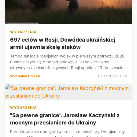
WYDARZENIA
697 celów w Rosji. Dowódca ukraińskiej
armii ujawnia skalę ataków
Tempo natarcia rosyjskich wojsk w pierwszym półroczu 2026
r. zmniejszyło się o ponad połowę, a liczba kierunków
aktywnych działań ofensywnych Rosji spadła z 13 do sześciu-
siedmiu - przekazał naczelny dowódca Sił Zbrojnych Ukrainy
Wirtualna Polska
10.07.2026 11:39
gen. Ołeksandr Syrsk...
WYDARZENIA
"Są pewne granice". Jarosław Kaczyński z
mocnym przesłaniem do Ukrainy
Przedstawiciele opozycji twierdzili, że polski rząd w tajemnicy