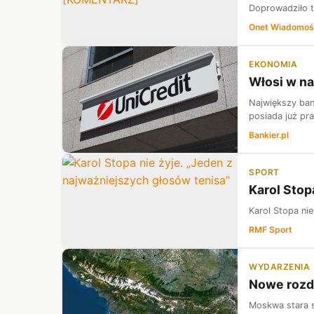
Doprowadziło t
Onet Wiadomoś
EKONOMIA
Włosi w na
Największy bank
posiada już pr
Bankier.pl
SPORT
Karol Stop
Karol Stopa nie
RMF Sport
WYDARZENIA
Nowe rozda
Moskwa stara s