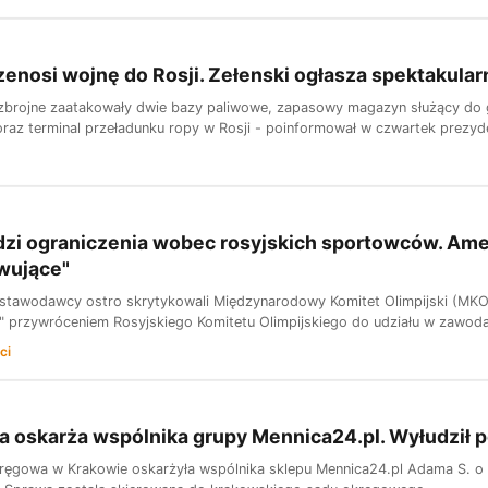
zenosi wojnę do Rosji. Zełenski ogłasza spektakular
y zbrojne zaatakowały dwie bazy paliwowe, zapasowy magazyn służący do 
oraz terminal przeładunku ropy w Rosji - poinformował w czwartek prezyd
dzi ograniczenia wobec rosyjskich sportowców. Am
wujące"
tawodawcy ostro skrytykowali Międzynarodowy Komitet Olimpijski (MKOl
przywróceniem Rosyjskiego Komitetu Olimpijskiego do udziału w zawodac
ci
a oskarża wspólnika grupy Mennica24.pl. Wyłudził p
ręgowa w Krakowie oskarżyła wspólnika sklepu Mennica24.pl Adama S. o os