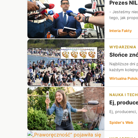
Prezes NIL
- Jesteśmy nie
tego, jak prop
Interia Fakty
WYDARZENIA
Słońce znó
Najbliższe dni
każdym kolejny
Wirtualna Polsk
NAUKA I TEC
Ej, produc
Ej, producenci,
Spider's Web