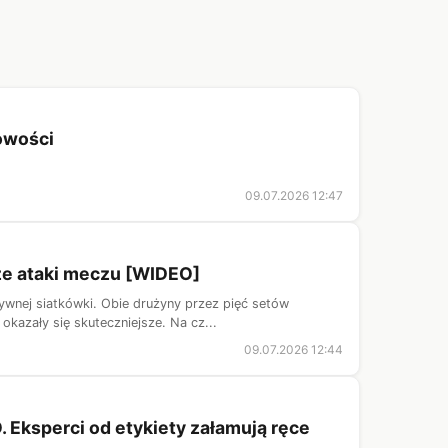
owości
09.07.2026 12:47
ze ataki meczu [WIDEO]
ywnej siatkówki. Obie drużyny przez pięć setów
kazały się skuteczniejsze. Na cz...
09.07.2026 12:44
 Eksperci od etykiety załamują ręce