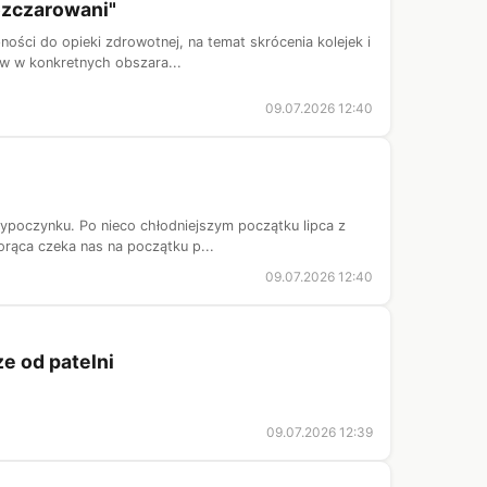
rozczarowani"
ości do opieki zdrowotnej, na temat skrócenia kolejek i
ów w konkretnych obszara...
09.07.2026 12:40
e
wypoczynku. Po nieco chłodniejszym początku lipca z
rąca czeka nas na początku p...
09.07.2026 12:40
ze od patelni
09.07.2026 12:39