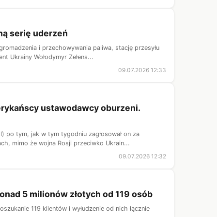
ną serię uderzeń
gromadzenia i przechowywania paliwa, stację przesyłu
ent Ukrainy Wołodymyr Zełens...
09.07.2026 12:33
erykańscy ustawodawcy oburzeni.
) po tym, jak w tym tygodniu zagłosował on za
h, mimo że wojna Rosji przeciwko Ukrain...
09.07.2026 12:32
onad 5 milionów złotych od 119 osób
zukanie 119 klientów i wyłudzenie od nich łącznie