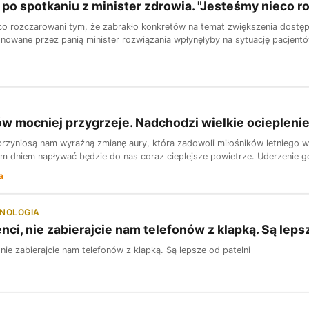
 po spotkaniu z minister zdrowia. "Jesteśmy nieco 
co rozczarowani tym, że zabrakło konkretów na temat zwiększenia dostępn
onowane przez panią minister rozwiązania wpłynęłyby na sytuację pacjent
w mocniej przygrzeje. Nadchodzi wielkie ociepleni
 przyniosą nam wyraźną zmianę aury, która zadowoli miłośników letniego 
m dniem napływać będzie do nas coraz cieplejsze powietrze. Uderzenie go
a
HNOLOGIA
enci, nie zabierajcie nam telefonów z klapką. Są leps
 nie zabierajcie nam telefonów z klapką. Są lepsze od patelni