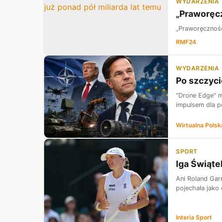
WYDARZENIA
„Praworęcz
„Praworęczność”
RMF24
WYDARZENIA
Po szczyci
"Drone Edge" m
impulsem dla po
Wirtualna Polsk
SPORT
Iga Świąte
Ani Roland Garr
pojechała jako 
Interia Sport