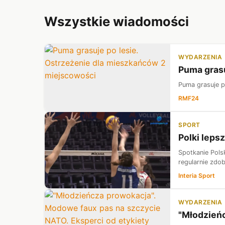
Wszystkie wiadomości
WYDARZENIA
Puma grasu
Puma grasuje p
RMF24
SPORT
Polki leps
Spotkanie Pols
regularnie zdo
Interia Sport
WYDARZENIA
"Młodzieńc