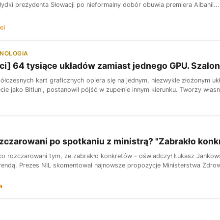
 łydki prezydenta Słowacji po nieformalny dobór obuwia premiera Albanii
ci
HNOLOGIA
ci] 64 tysiące układów zamiast jednego GPU. Szalon
łczesnych kart graficznych opiera się na jednym, niezwykle złożonym uk
cie jako Bitluni, postanowił pójść w zupełnie innym kierunku. Tworzy własn
zczarowani po spotkaniu z ministrą? "Zabrakło kon
co rozczarowani tym, że zabrakło konkretów - oświadczył Łukasz Jankowsk
endą. Prezes NIL skomentował najnowsze propozycje Ministerstwa Zdrowia
a