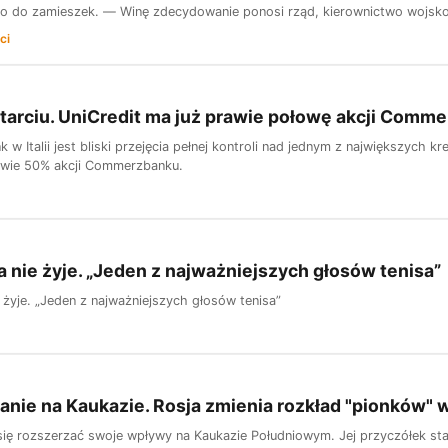
o do zamieszek. — Winę zdecydowanie ponosi rząd, kierownictwo wojsko
ci
tarciu. UniCredit ma już prawie połowę akcji Comm
 w Italii jest bliski przejęcia pełnej kontroli nad jednym z największych
awie 50% akcji Commerzbanku.
a nie żyje. „Jeden z najważniejszych głosów tenisa”
 żyje. „Jeden z najważniejszych głosów tenisa”
nie na Kaukazie. Rosja zmienia rozkład "pionków" w
ię rozszerzać swoje wpływy na Kaukazie Południowym. Jej przyczółek st