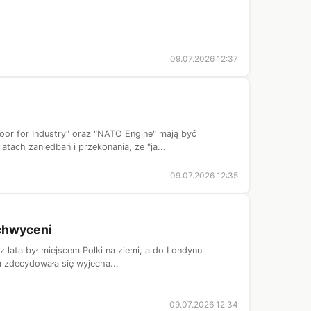
09.07.2026 12:37
or for Industry" oraz "NATO Engine" mają być
tach zaniedbań i przekonania, że "ja...
09.07.2026 12:35
achwyceni
z lata był miejscem Polki na ziemi, a do Londynu
a zdecydowała się wyjecha...
09.07.2026 12:34