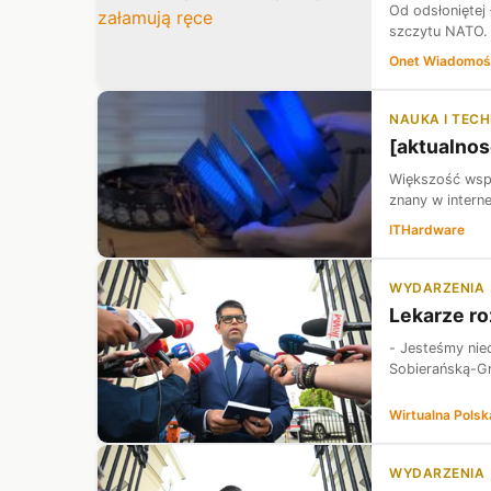
Od odsłoniętej
szczytu NATO.
Onet Wiadomoś
NAUKA I TEC
[aktualnos
Większość wspó
znany w interne
ITHardware
WYDARZENIA
Lekarze ro
- Jesteśmy nie
Sobierańską-Gr
Wirtualna Polsk
WYDARZENIA