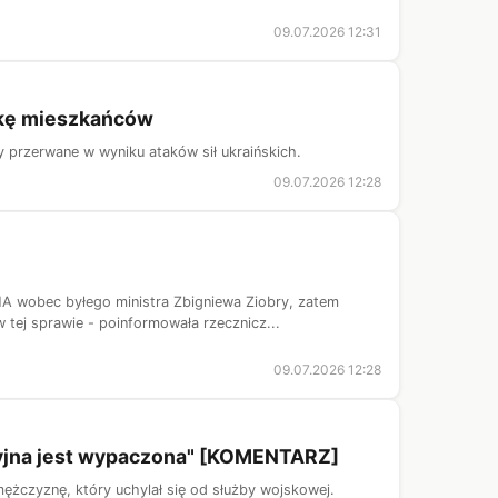
09.07.2026 12:31
tykę mieszkańców
y przerwane w wyniku ataków sił ukraińskich.
09.07.2026 12:28
A wobec byłego ministra Zbigniewa Ziobry, zatem
tej sprawie - poinformowała rzecznicz...
09.07.2026 12:28
cyjna jest wypaczona" [KOMENTARZ]
ężczyznę, który uchylał się od służby wojskowej.