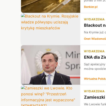
ponad 5 mln zł
Bankier.pl
WYDARZENIA
Blackout n
Na Krymie już c
Onet Wiadomoś
WYDARZENIA
ENA dla Zi
Sąd apelacyjny
można spodziew
Wirtualna Polsk
WYDARZENIA
Zamieszki
We Lwowie funk