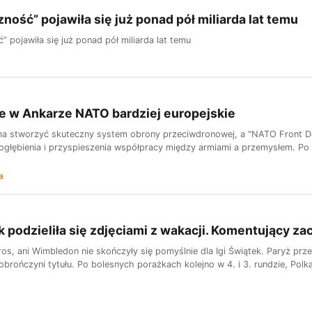
ność” pojawiła się już ponad pół miliarda lat temu
 pojawiła się już ponad pół miliarda lat temu
e w Ankarze NATO bardziej europejskie
a stworzyć skuteczny system obrony przeciwdronowej, a "NATO Front Do
głębienia i przyspieszenia współpracy między armiami a przemysłem. Po la
a
k podzieliła się zdjęciami z wakacji. Komentujący z
os, ani Wimbledon nie skończyły się pomyślnie dla Igi Świątek. Paryż prze
obrończyni tytułu. Po bolesnych porażkach kolejno w 4. i 3. rundzie, Polk