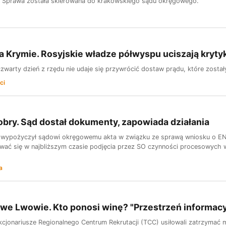
. Sprawa została skierowana do krakowskiego sądu okręgowego.
a Krymie. Rosyjskie władze półwyspu uciszają kry
zwarty dzień z rzędu nie udaje się przywrócić dostaw prądu, które został
ci
obry. Sąd dostał dokumenty, zapowiada działania
 wypożyczył sądowi okręgowemu akta w związku ze sprawą wniosku o EN
ać się w najbliższym czasie podjęcia przez SO czynności procesowych w 
a
 we Lwowie. Kto ponosi winę? "Przestrzeń informa
cjonariusze Regionalnego Centrum Rekrutacji (TCC) usiłowali zatrzymać m