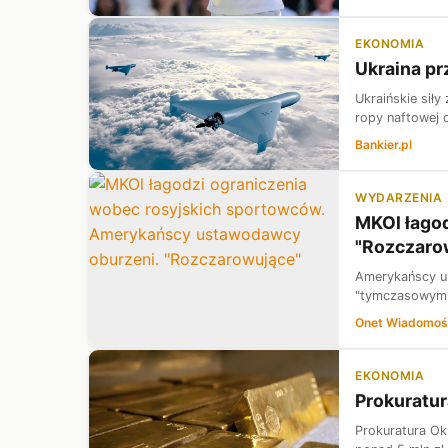
EKONOMIA
Ukraina pr
Ukraińskie sił
ropy naftowej 
Bankier.pl
WYDARZENIA
MKOl łago
"Rozczaro
Amerykańscy us
"tymczasowym" 
Onet Wiadomoś
EKONOMIA
Prokuratur
Prokuratura Ok