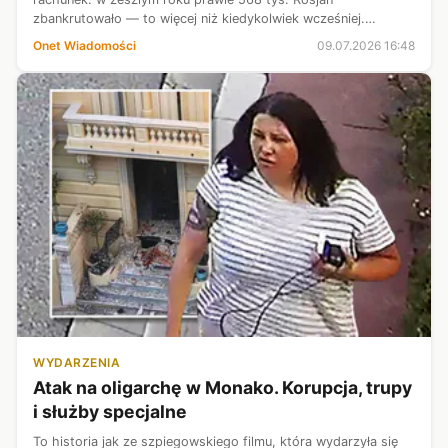
zbankrutowało — to więcej niż kiedykolwiek wcześniej.
Europejskie służby wywiadowcze mówią o "wybuchowej
Onet Wiadomości
09.07.2026 16:48
sytuacji".
WYDARZENIA
Atak na oligarchę w Monako. Korupcja, trupy
i służby specjalne
To historia jak ze szpiegowskiego filmu, która wydarzyła się