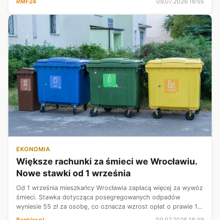
RMF24
09.07.2026 16:55
EKONOMIA
Większe rachunki za śmieci we Wrocławiu.
Nowe stawki od 1 września
Od 1 września mieszkańcy Wrocławia zapłacą więcej za wywóz
śmieci. Stawka dotycząca posegregowanych odpadów
wyniesie 55 zł za osobę, co oznacza wzrost opłat o prawie 14
zł. Władze miasta tłumaczą zmiany koniecznością finansowego
Bankier.pl
09.07.2026 16:49