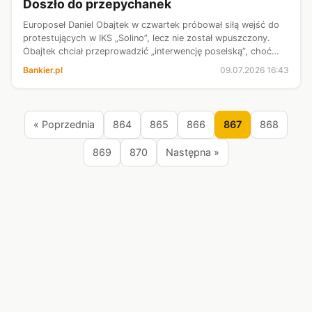
Doszło do przepychanek
Europoseł Daniel Obajtek w czwartek próbował siłą wejść do
protestujących w IKS „Solino”, lecz nie został wpuszczony.
Obajtek chciał przeprowadzić „interwencję poselską”, choć
mandat europosła nie przyznaje takich uprawnień. Doszło do
Bankier.pl
09.07.2026 16:43
przepychanek z ...
« Poprzednia
864
865
866
867
868
869
870
Następna »
Źródła:
Chip.pl
Interia Fakty
Interia Nauka
Interia Sport
ITHardware
Olsztyn.com.pl
Onet Wiadomości
RMF Sport
RMF24
Spider's Web
Wirtualna Polska
© 2026 Centrum.
Muzyka demoscenowa
Darmowe
Wszystko w jednym
Gry
Zakupy online
Polityka