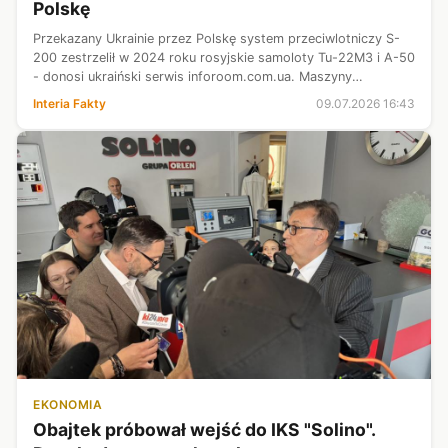
Polskę
Przekazany Ukrainie przez Polskę system przeciwlotniczy S-
200 zestrzelił w 2024 roku rosyjskie samoloty Tu-22M3 i A-50
- donosi ukraiński serwis inforoom.com.ua. Maszyny
kosztowały Kreml nawet kilkaset milionów dolarów. Listę
Interia Fakty
09.07.2026 16:43
sprzętu wojskowego przek...
EKONOMIA
Obajtek próbował wejść do IKS "Solino".