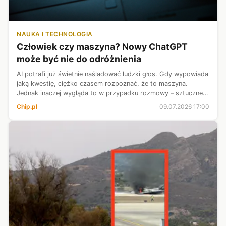
NAUKA I TECHNOLOGIA
Człowiek czy maszyna? Nowy ChatGPT
może być nie do odróżnienia
AI potrafi już świetnie naśladować ludzki głos. Gdy wypowiada
jaką kwestię, ciężko czasem rozpoznać, że to maszyna.
Jednak inaczej wygląda to w przypadku rozmowy – sztuczne
pauzy i czekanie, aż skończymy zdanie, nawet jeśli tylko
Chip.pl
09.07.2026 17:00
zawiesiliśmy głos, b...