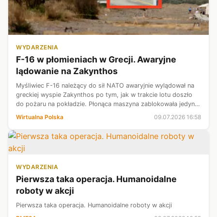
WYDARZENIA
F-16 w płomieniach w Grecji. Awaryjne
lądowanie na Zakynthos
Myśliwiec F-16 należący do sił NATO awaryjnie wylądował na
greckiej wyspie Zakynthos po tym, jak w trakcie lotu doszło
do pożaru na pokładzie. Płonąca maszyna zablokowała jedyny
pas startowy turystycznego lotniska, co doprowadziło do
Wirtualna Polska
09.07.2026 16:58
wstrzymania ruch...
WYDARZENIA
Pierwsza taka operacja. Humanoidalne
roboty w akcji
Pierwsza taka operacja. Humanoidalne roboty w akcji