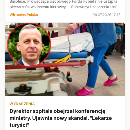
Białołęce. Prowadząca osobowego Forda kobieta nie ustąpiła
pierwszeństwa innemu kierowcy. - Sprawczyni zdarzenia trafiła
do szpitala wraz z siedmioletnim synem. Wszyscy uczestnicy
Wirtualna Polska
09.07.2026 17:18
byli trzeźwi i...
WYDARZENIA
Dyrektor szpitala obejrzał konferencję
ministry. Ujawnia nowy skandal. "Lekarze
turyści"