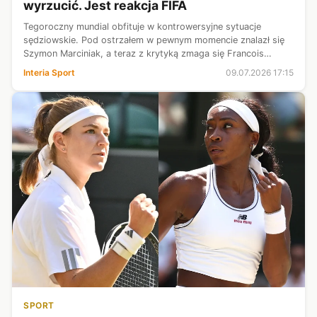
wyrzucić. Jest reakcja FIFA
Tegoroczny mundial obfituje w kontrowersyjne sytuacje
sędziowskie. Pod ostrzałem w pewnym momencie znalazł się
Szymon Marciniak, a teraz z krytyką zmaga się Francois
Letexier. Tuż po meczu Argentyny z Egiptem prowadzonym
Interia Sport
09.07.2026 17:15
przez Francuza wybuchła prawd...
SPORT