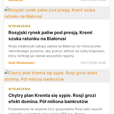
zbilansowania systemu...
WYDARZENIA
Rosyjski rynek paliw pod presją. Kreml
szuka ratunku na Białorusi
Rosja zwiększyła zakupy paliwa na Białorusi do historycznie
rekordowego poziomu, aby pokryć deficyt na rynku krajowym,
który dotknął już niemal wszystkie regiony.
Onet Wiadomości
09.07.2026 16:48
WYDARZENIA
Chytry plan Kremla się sypie. Rosji grozi
efekt domina. Pół miliona bankrutów
Przestawiona na wojenne tory gospodarka Rosji płaci wysoki
rachunek: w zeszłym roku prawie 568 tys. Rosjan