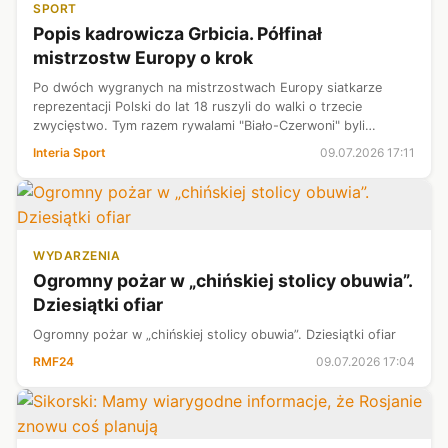
SPORT
Popis kadrowicza Grbicia. Półfinał
mistrzostw Europy o krok
Po dwóch wygranych na mistrzostwach Europy siatkarze
reprezentacji Polski do lat 18 ruszyli do walki o trzecie
zwycięstwo. Tym razem rywalami "Biało-Czerwoni" byli
zawodnicy z Turcji. Ci w przeciwieństwie do naszych graczy na
Interia Sport
09.07.2026 17:11
swoim koncie mieli dwie ...
WYDARZENIA
Ogromny pożar w „chińskiej stolicy obuwia”.
Dziesiątki ofiar
Ogromny pożar w „chińskiej stolicy obuwia”. Dziesiątki ofiar
RMF24
09.07.2026 17:04