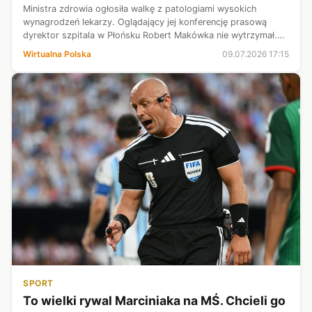
Ministra zdrowia ogłosiła walkę z patologiami wysokich
wynagrodzeń lekarzy. Oglądający jej konferencję prasową
dyrektor szpitala w Płońsku Robert Makówka nie wytrzymał.
Siadł do komputera. Gdy minęła godzina 22, miał już gotowy
Wirtualna Polska
09.07.2026 17:15
10-punktowy plan refor...
SPORT
To wielki rywal Marciniaka na MŚ. Chcieli go