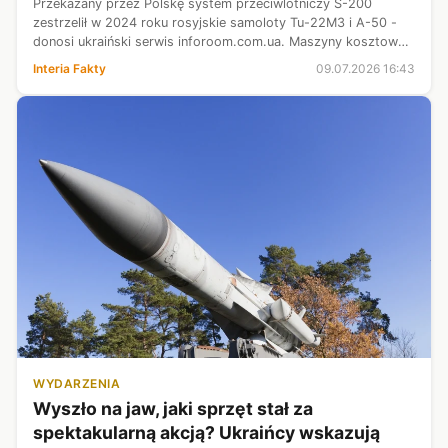
Przekazany przez Polskę system przeciwlotniczy S-200
zestrzelił w 2024 roku rosyjskie samoloty Tu-22M3 i A-50 -
donosi ukraiński serwis inforoom.com.ua. Maszyny kosztowały
Kreml nawet kilkaset milionów dolarów. Listę sprzętu
Interia Fakty
09.07.2026 16:43
wojskowego przekazanego U...
WYDARZENIA
Wyszło na jaw, jaki sprzęt stał za
spektakularną akcją? Ukraińcy wskazują