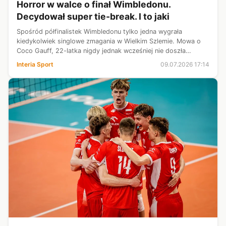
Horror w walce o finał Wimbledonu.
Decydował super tie-break. I to jaki
Spośród półfinalistek Wimbledonu tylko jedna wygrała
kiedykolwiek singlowe zmagania w Wielkim Szlemie. Mowa o
Coco Gauff, 22-latka nigdy jednak wcześniej nie doszła
choćby do ćwierćfinału w Londynie. A w czwartek grała z
Interia Sport
09.07.2026 17:14
Karoliną Muchovą o finał, ale...