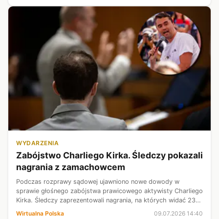
WYDARZENIA
Zabójstwo Charliego Kirka. Śledczy pokazali
nagrania z zamachowcem
Podczas rozprawy sądowej ujawniono nowe dowody w
sprawie głośnego zabójstwa prawicowego aktywisty Charliego
Kirka. Śledczy zaprezentowali nagrania, na których widać 23-
letniego zamachowca przebywającego na kampusie tuż przed
Wirtualna Polska
09.07.2026 14:40
atakiem. Obrońcy mężczyzn...