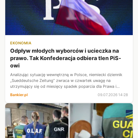
EKONOMIA
Odpływ młodych wyborców i ucieczka na
prawo. Tak Konfederacja odbiera tlen PiS-
owi
Analizując sytuację wewnętrzną w Polsce, niemiecki dziennik
„Sueddeutsche Zeitung” zwraca w czwartek uwagę na
utrzymujący się od miesięcy spadek poparcia dla Prawa i
Sprawiedliwości i wzrost wpływu partii sytuujących się
Bankier.pl
09.07.2026 14:28
bardziej na prawo od ugrupowa...