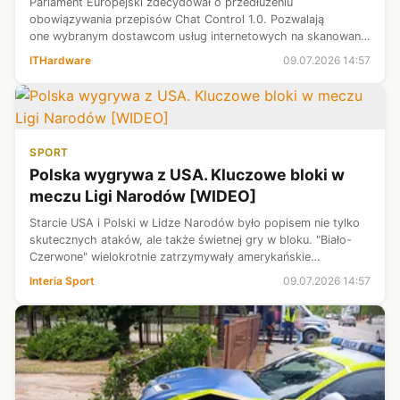
Parlament Europejski zdecydował o przedłużeniu
obowiązywania przepisów Chat Control 1.0. Pozwalają
one wybranym dostawcom usług internetowych na skanowanie
niezaszyfrowanych prywatnych wiadomości w poszukiwaniu
ITHardware
09.07.2026 14:57
materiałów związanych z wykorzystywanie...
SPORT
Polska wygrywa z USA. Kluczowe bloki w
meczu Ligi Narodów [WIDEO]
Starcie USA i Polski w Lidze Narodów było popisem nie tylko
skutecznych ataków, ale także świetnej gry w bloku. "Biało-
Czerwone" wielokrotnie zatrzymywały amerykańskie
skrzydłowe, a punkty zdobywane tym elementem miały
Interia Sport
09.07.2026 14:57
ogromne znaczenie w pięciosetow...