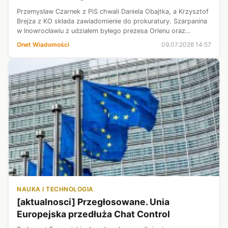
Przemysław Czarnek z PiS chwali Daniela Obajtka, a Krzysztof
Brejza z KO składa zawiadomienie do prokuratury. Szarpanina
w Inowrocławiu z udziałem byłego prezesa Orlenu oraz
obecnego szefa jednej ze spółek Orlenu rozgrzała polityków
Onet Wiadomości
09.07.2026 14:57
do czerwoności.
NAUKA I TECHNOLOGIA
[aktualnosci] Przegłosowane. Unia
Europejska przedłuża Chat Control