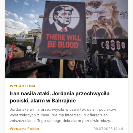
WYDARZENIA
Iran nasila ataki. Jordania przechwyciła
pociski, alarm w Bahrajnie
Jordańska armia przechwyciła w czwartek osiem pocisków
wystrzelonych z Iranu. Nie ma informacji o ofiarach ani
zniszczeniach. Tego samego dnia alarm przeciwlotniczy
ogłoszono też w Bahrajnie, a Kuwejt informował o zestrzeleniu
Wirtualna Polska
09.07.2026 14:44
rakiet i dronów.