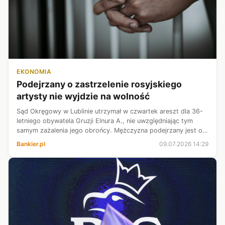
EKONOMIA
Podejrzany o zastrzelenie rosyjskiego
artysty nie wyjdzie na wolność
Sąd Okręgowy w Lublinie utrzymał w czwartek areszt dla 36-
letniego obywatela Gruzji Elnura A., nie uwzględniając tym
samym zażalenia jego obrońcy. Mężczyzna podejrzany jest o
zabójstwo rosyjskiego artysty w Białej Podlaskiej. Zastrzelony
Bankier.pl
09.07.2026 14:29
krytykował w...