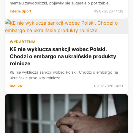
mentalu zawodniczki, pojawiły się sugestie o potrzebie
konsultacji z innym psychologiem, czy wręcz odsunięcia Darii
Interia Sport
09.07.2026 14:32
Abramowicz...
WYDARZENIA
KE nie wyklucza sankcji wobec Polski.
Chodzi o embargo na ukraińskie produkty
rolnicze
KE nie wyklucza sankcji wobec Polski. Chodzi o embargo na
ukraińskie produkty rolnicze
RMF24
09.07.2026 14:31