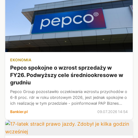
EKONOMIA
Pepco spokojne o wzrost sprzedaży w
FY26. Podwyższy cele średniookresowe w
grudniu
Pepco Group pozostawiło oczekiwania wzrostu przychodów o
6-8 proc. rdr w roku obrotowym 2026, jest jednak spokojne o
ich realizację w tym przedziale - poinformował PAP Biznes
prezes Stephan Borchert. Spółka odnotowuje wzrost
Bankier.pl
09.07.2026 14:54
sprzedaży na wszystkich r...