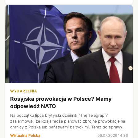
WYDARZENIA
Rosyjska prowokacja w Polsce? Mamy
odpowiedź NATO
Na początku lipca brytyjski dziennik "The Telegraph"
zaalarmował, że Rosja może planować zbrojne prowokacje na
granicy z Polską lub państwami bałtyckimi. Teraz do sprawy
odniosło się w korespondencji z Wirtualną Polską samo NATO.
Wirtualna Polska
09.07.2026 14:36