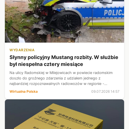
WYDARZENIA
Słynny policyjny Mustang rozbity. W służbie
był niespełna cztery miesiące
Na ulicy Radomskiej w Milejowicach w powiecie radomskim
doszło do groźnego zdarzenia z udziałem jednego z
najbardziej rozpoznawalnych radiowozów w regionie -
policyjnego Forda Mustanga GT należącego do Komendy
Wirtualna Polska
09.07.2026 14:57
Miejskiej Policji w Radomiu. Auto było w...