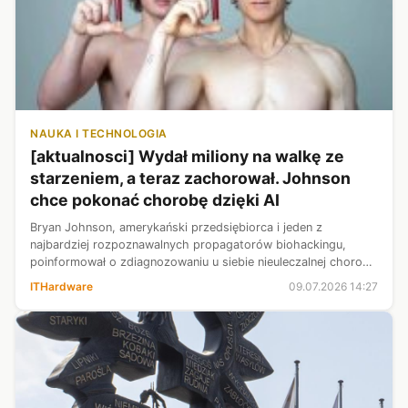
NAUKA I TECHNOLOGIA
[aktualnosci] Wydał miliony na walkę ze
starzeniem, a teraz zachorował. Johnson
chce pokonać chorobę dzięki AI
Bryan Johnson, amerykański przedsiębiorca i jeden z
najbardziej rozpoznawalnych propagatorów biohackingu,
poinformował o zdiagnozowaniu u siebie nieuleczalnej choroby
autoimmunologicznej. Mimo diagnozy zapowiada, że
ITHardware
09.07.2026 14:27
wykorzysta najnowsze osiągnięcia n...