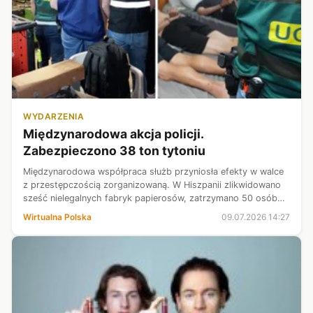
WYDARZENIA
Międzynarodowa akcja policji.
Zabezpieczono 38 ton tytoniu
Międzynarodowa współpraca służb przyniosła efekty w walce
z przestępczością zorganizowaną. W Hiszpanii zlikwidowano
sześć nielegalnych fabryk papierosów, zatrzymano 50 osób
oraz zabezpieczono kilkadziesiąt ton tytoniu.
Wirtualna Polska
09.07.2026 14:27