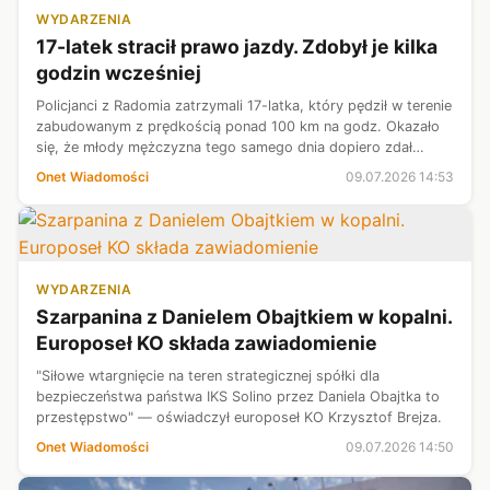
WYDARZENIA
17-latek stracił prawo jazdy. Zdobył je kilka
godzin wcześniej
Policjanci z Radomia zatrzymali 17-latka, który pędził w terenie
zabudowanym z prędkością ponad 100 km na godz. Okazało
się, że młody mężczyzna tego samego dnia dopiero zdał
egzamin na prawo jazdy. Funkcjonariusze odebrali mu
Onet Wiadomości
09.07.2026 14:53
uprawnienia.
WYDARZENIA
Szarpanina z Danielem Obajtkiem w kopalni.
Europoseł KO składa zawiadomienie
"Siłowe wtargnięcie na teren strategicznej spółki dla
bezpieczeństwa państwa IKS Solino przez Daniela Obajtka to
przestępstwo" — oświadczył europoseł KO Krzysztof Brejza.
Onet Wiadomości
09.07.2026 14:50