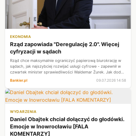
EKONOMIA
Rząd zapowiada "Deregulację 2.0". Więcej
cyfryzacji w sądach
Rząd chce maksymalnie ograniczyć papierową biurokrację w
sądach, jak najszybciej rozwijać usługi cyfrowe - zapewnił w
czwartek minister sprawiedliwości Waldemar Żurek. Jak dodał
chodzi o to, aby w praktyce „prawo do sądu było zapewnione
Bankier.pl
09.07.2026 14:58
bardziej, niż...
WYDARZENIA
Daniel Obajtek chciał dołączyć do głodówki.
Emocje w Inowrocławiu [FALA
KOMENTARZY]