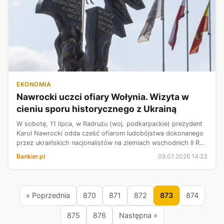
EKONOMIA
Nawrocki uczci ofiary Wołynia. Wizyta w
cieniu sporu historycznego z Ukrainą
W sobotę, 11 lipca, w Radrużu (woj. podkarpackie) prezydent
Karol Nawrocki odda cześć ofiarom ludobójstwa dokonanego
przez ukraińskich nacjonalistów na ziemiach wschodnich II RP
- poinformował rzecznik prezydenta Rafał Leśkiewicz.
Bankier.pl
09.07.2026 14:23
« Poprzednia
870
871
872
873
874
875
876
Następna »