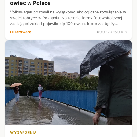
owiec w Polsce
Volkswagen postawił na wyjątkowo ekologiczne rozwiązanie w
swojej fabryce w Poznaniu. Na terenie farmy fotowoltaicznej
zasilającej zakład pojawiło się 100 owiec, które zastąpiły
tradycyjne kosiarki. To jednak nie tylko sposób na
ITHardware
09.07.2026 09:16
ograniczenie kosztów ...
WYDARZENIA