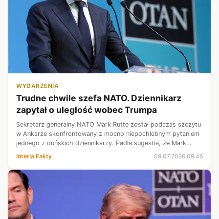
WYDARZENIA
Trudne chwile szefa NATO. Dziennikarz
zapytał o uległość wobec Trumpa
Sekretarz generalny NATO Mark Rutte został podczas szczytu
w Ankarze skonfrontowany z mocno niepochlebnym pytaniem
jednego z duńskich dziennikarzy. Padła sugestia, że Mark
Rutte powinien wstydzić się za uległość wobec Donalda
Interia Fakty
09.07.2026 09:46
Trumpa, gdy prezydent US...