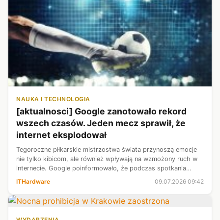
NAUKA I TECHNOLOGIA
[aktualnosci] Google zanotowało rekord
wszech czasów. Jeden mecz sprawił, że
internet eksplodował
Tegoroczne piłkarskie mistrzostwa świata przynoszą emocje
nie tylko kibicom, ale również wpływają na wzmożony ruch w
internecie. Google poinformowało, że podczas spotkania
Argentyny z Egiptem padł historyczny rekord wykorzystania
ITHardware
09.07.2026 09:42
usług wyszukiwarki i...
WYDARZENIA