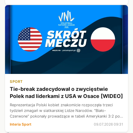
internet.
SPORT
Tie-break zadecydował o zwycięstwie
Polek nad liderkami z USA w Osace [WIDEO]
Reprezentacja Polski kobiet znakomicie rozpoczęła trzeci
tydzień zmagań w siatkarskiej Lidze Narodów. "Biało-
Czerwone" pokonały prowadzące w tabeli Amerykanki 3:2 po
emocjonującym spotkaniu w Osace. Mecz miał wiele zwrotów
Interia Sport
09.07.2026 09:31
akcji, a o końcowym triumfi...