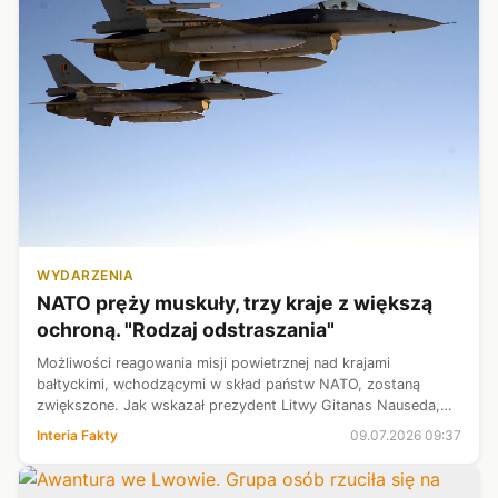
WYDARZENIA
NATO pręży muskuły, trzy kraje z większą
ochroną. "Rodzaj odstraszania"
Możliwości reagowania misji powietrznej nad krajami
bałtyckimi, wchodzącymi w skład państw NATO, zostaną
zwiększone. Jak wskazał prezydent Litwy Gitanas Nauseda,
piloci myśliwców będą mogli niszczyć "obiekty stanowiące
Interia Fakty
09.07.2026 09:37
zagrożenie". To bezpośrednia od...