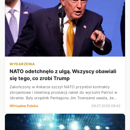
WYDARZENIA
NATO odetchnęło z ulgą. Wszyscy obawiali
się tego, co zrobi Trump
Zakończony w Ankarze szczyt NATO przyniósł kontrakty
zbrojeniowe i obietnicę produkcji rakiet do wyrzutni Patriot w
Ukrainie. Były urzędnik Pentagonu Jim Townsend uważa, że
sukcesem jest już to, że "Donald Trump nie storpedował
Wirtualna Polska
09.07.2026 09:42
rozmów". Amerykański p...