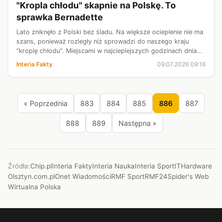
"Kropla chłodu" skapnie na Polskę. To
sprawka Bernadette
Lato zniknęło z Polski bez śladu. Na większe ocieplenie nie ma
szans, ponieważ rozległy niż sprowadzi do naszego kraju
"kroplę chłodu". Miejscami w najcieplejszych godzinach dnia
nie będzie nawet 15 stopni. Nie zabraknie też burz z
Interia Fakty
09.07.2026 09:16
intensywniejszymi ...
« Poprzednia
883
884
885
886
887
888
889
Następna »
Źródła:
Chip.pl
Interia Fakty
Interia Nauka
Interia Sport
ITHardware
Olsztyn.com.pl
Onet Wiadomości
RMF Sport
RMF24
Spider's Web
Wirtualna Polska