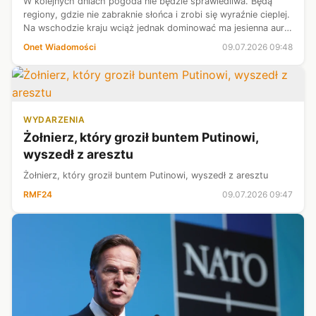
W kolejnych dniach pogoda nie będzie sprawiedliwa. Będą
regiony, gdzie nie zabraknie słońca i zrobi się wyraźnie cieplej.
Na wschodzie kraju wciąż jednak dominować ma jesienna aura
z dużą ilością chmur, opadów, silniejszym wiatrem i niezbyt
Onet Wiadomości
09.07.2026 09:48
wysoką te...
WYDARZENIA
Żołnierz, który groził buntem Putinowi,
wyszedł z aresztu
Żołnierz, który groził buntem Putinowi, wyszedł z aresztu
RMF24
09.07.2026 09:47