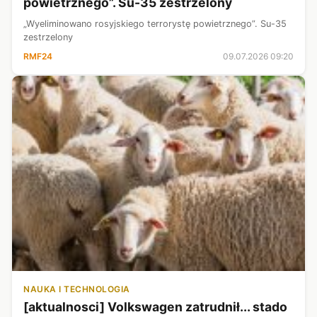
powietrznego”. Su-35 zestrzelony
„Wyeliminowano rosyjskiego terrorystę powietrznego”. Su-35
zestrzelony
RMF24
09.07.2026 09:20
NAUKA I TECHNOLOGIA
[aktualnosci] Volkswagen zatrudnił... stado