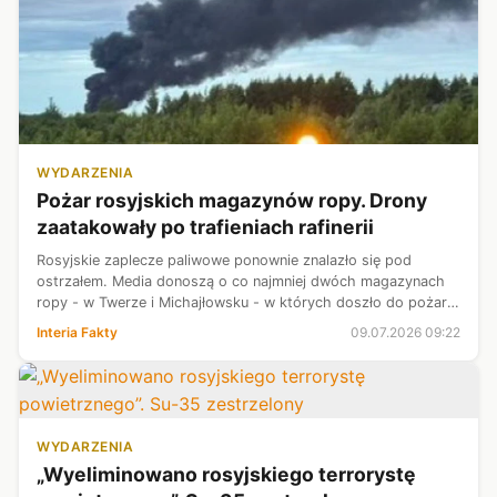
WYDARZENIA
Pożar rosyjskich magazynów ropy. Drony
zaatakowały po trafieniach rafinerii
Rosyjskie zaplecze paliwowe ponownie znalazło się pod
ostrzałem. Media donoszą o co najmniej dwóch magazynach
ropy - w Twerze i Michajłowsku - w których doszło do pożaru
na skutek uderzeń dronów. Regionalne władze potwierdziły
Interia Fakty
09.07.2026 09:22
problemy w zakładach, j...
WYDARZENIA
„Wyeliminowano rosyjskiego terrorystę