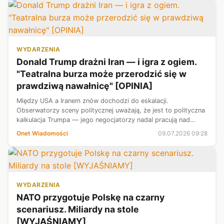
WYDARZENIA
Donald Trump drażni Iran — i igra z ogiem.
"Teatralna burza może przerodzić się w
prawdziwą nawałnicę" [OPINIA]
Między USA a Iranem znów dochodzi do eskalacji.
Obserwatorzy sceny politycznej uważają, że jest to polityczna
kalkulacja Trumpa — jego negocjatorzy nadal pracują nad
porozumieniem, którego pilnie potrzebują obie strony. W
Onet Wiadomości
09.07.2026 09:28
pewnym momencie może jednak ...
WYDARZENIA
NATO przygotuje Polskę na czarny
scenariusz. Miliardy na stole
[WYJAŚNIAMY]