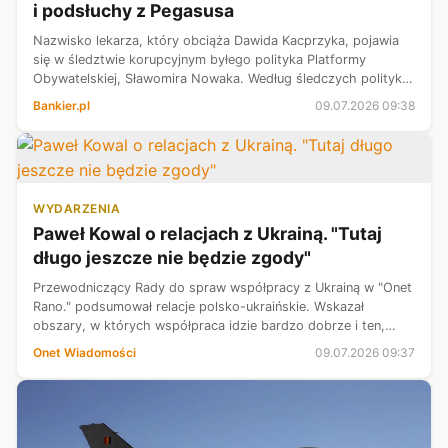
i podsłuchy z Pegasusa
Nazwisko lekarza, który obciąża Dawida Kacprzyka, pojawia
się w śledztwie korupcyjnym byłego polityka Platformy
Obywatelskiej, Sławomira Nowaka. Według śledczych polityk
podżegał do wystawienia fałszywego zaświadczenia
Bankier.pl
09.07.2026 09:38
lekarskiego - pisze czwartkowa ...
WYDARZENIA
Paweł Kowal o relacjach z Ukrainą. "Tutaj
długo jeszcze nie będzie zgody"
Przewodniczący Rady do spraw współpracy z Ukrainą w "Onet
Rano." podsumował relacje polsko-ukraińskie. Wskazał
obszary, w których współpraca idzie bardzo dobrze i ten,
gdzie "dramatycznie się poróżniliśmy". — Tutaj długo jeszcze
Onet Wiadomości
09.07.2026 09:37
nie będzie zgody — mó...