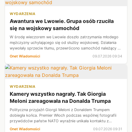
WYDARZENIA
Awantura we Lwowie. Grupa osób rzuciła
się na wojskowy samochód
W środę wieczorem we Lwowie doszło zatrzymania młodego
mężczyzny uchylającego się od służby wojskowej. Działania
wywołały sprzeciw tłumu, przewrócono samochód należący do
wojska.
Onet Wiadomości
09.07.2026 09:34
WYDARZENIA
Kamery wszystko nagrały. Tak Giorgia
Meloni zareagowała na Donalda Trumpa
Polityczna przyjaźń Giorgii Meloni z Donaldem Trumpem
dobiegła końca. Premier Włoch podczas wspólnej fotografii
przywódców państw NATO wyraźnie unikała kontaktu z
prezydentem USA. Nagranie z jej zachowaniem podbija
Onet Wiadomości
09.07.2026 09:31