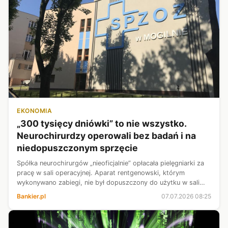
EKONOMIA
„300 tysięcy dniówki” to nie wszystko.
Neurochirurdzy operowali bez badań i na
niedopuszczonym sprzęcie
Spółka neurochirurgów „nieoficjalnie” opłacała pielęgniarki za
pracę w sali operacyjnej. Aparat rentgenowski, którym
wykonywano zabiegi, nie był dopuszczony do użytku w sali
operacyjnej szpitala - pisze we wtorek Wirtualna Polska,
Bankier.pl
07.07.2026 08:25
kontynuując temat n...