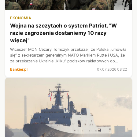
EKONOMIA
Wojna na szczytach o system Patriot. "W
razie zagrożenia dostaniemy 10 razy
więcej"
Wiceszef MON Cezary Tomczyk przekazał, że Polska „umówiła
się” z sekretarzem generalnym NATO Markiem Rutte i USA, że
za przekazanie Ukrainie „kilku” pocisków rakietowych do
systemu Patriot Polska miałaby otrzymać „dziesięć razy więcej
Bankier.pl
07.07.2026 08:22
tego typu rakie...