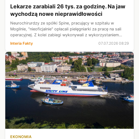
Lekarze zarabiali 26 tys. za godzinę. Na jaw
wychodzą nowe nieprawidłowości
Neurochirurdzy ze spółki Spine, pracujący w szpitalu w
Mogilnie, "nieoficjalnie" opłacali pielęgniarki za pracę na sali
operacyjnej. Z kolei zabiegi wykonywali z wykorzystaniem
niedopuszczonego do użytku aparatu rentgenowskiego -
Interia Fakty
07.07.2026 08:29
wynika z ustaleń Wir...
EKONOMIA