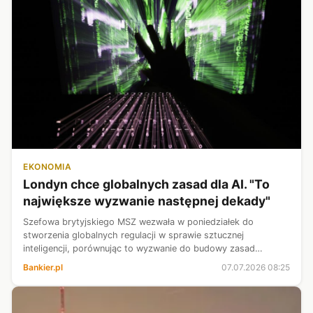
EKONOMIA
Londyn chce globalnych zasad dla AI. "To
największe wyzwanie następnej dekady"
Szefowa brytyjskiego MSZ wezwała w poniedziałek do
stworzenia globalnych regulacji w sprawie sztucznej
inteligencji, porównując to wyzwanie do budowy zasad
bezpieczeństwa nuklearnego. Yvette Cooper ostrzegła, że nie
Bankier.pl
07.07.2026 08:25
można „pozwolić sobie na czekanie ...