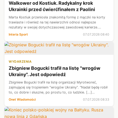
Walkower od Kostiuk. Radykalny krok
Ukrainki przed ćwierćfinałem z Paolini
Marta Kostiuk przeniosła znakomitą formę z mączki na korty
trawiaste i również na tej nawierzchni odnosi najlepsze
rezultaty w swojej dotychczasowej zawodowej karierze.
Podopieczna Sandry Zaniewskiej awansowała wczoraj do
Interia Sport
07.07.2026 08:40
pierwszego ćwierćfinału Wimb...
WYDARZENIA
Zbigniew Bogucki trafił na listę "wrogów
Ukrainy". Jest odpowiedź
Zbigniew Bogucki trafił na listę organizacji Myrotworeć,
zajmującej się tropieniem "wrogów Ukrainy". "Nadal będę robił
to, co dobre i słuszne, po prostu to, co ludzkie. [...]
Jednocześnie będę nadal nazywał po imieniu ukraińskich
Onet Wiadomości
07.07.2026 08:33
szowinistów z UPA i ...