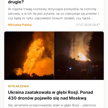
drugie?
W rządzie trwają rozmowy dotyczące pomysłów na ochronę
zdrowia, a w ich tle jest pytanie, na co zdecyduje się premier i
czy będą to tylko zapowiedzi nowych działań, czy także
personalne przetasowania w rządzie. W zeszłym tygodniu
Wirtualna Polska
07.07.2026 08:47
Donald Tusk zapowiad...
WYDARZENIA
Ukraina zaatakowała w głębi Rosji. Ponad
430 dronów pojawiło się nad Moskwą
Siły ukraińskie przeprowadziły ataki w głębi Rosji - uderzono