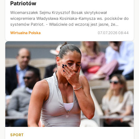
Patriotów
Wicemarszałek Sejmu Krzysztof Bosak skrytykował
wicepremiera Władysława Kosiniaka-Kamysza ws. pocisków do
systemów Patriot. - Właściwie od wczoraj jest jasne, że
wicepremier kłamał. W marcu podał informację, że nie
Wirtualna Polska
07.07.2026 08:44
przekazujemy Patriotów na Ukrainę, ...
SPORT