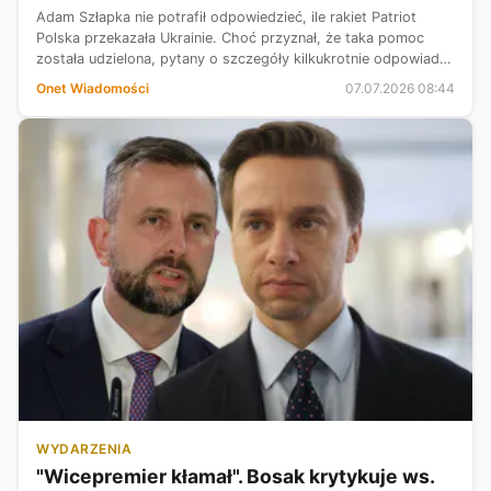
Adam Szłapka nie potrafił odpowiedzieć, ile rakiet Patriot
Polska przekazała Ukrainie. Choć przyznał, że taka pomoc
została udzielona, pytany o szczegóły kilkukrotnie odpowiadał,
że ich nie zna.
Onet Wiadomości
07.07.2026 08:44
WYDARZENIA
"Wicepremier kłamał". Bosak krytykuje ws.