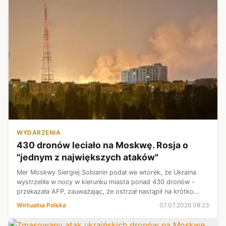
WYDARZENIA
430 dronów leciało na Moskwę. Rosja o
"jednym z największych ataków"
Mer Moskwy Siergiej Sobianin podał we wtorek, że Ukraina
wystrzeliła w nocy w kierunku miasta ponad 430 dronów -
przekazała AFP, zauważając, że ostrzał nastąpił na krótko
przed szczytem NATO. Według rosyjskich mediów to jeden z
Wirtualna Polska
07.07.2026 08:23
największych ukraiński...