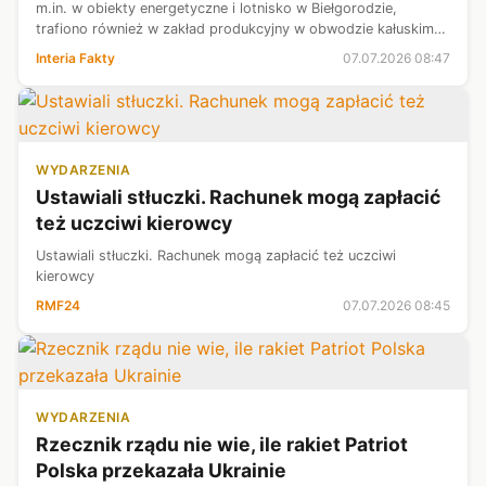
m.in. w obiekty energetyczne i lotnisko w Biełgorodzie,
trafiono również w zakład produkcyjny w obwodzie kałuskim
nieopodal Moskwy. Jak przekazał mer stolicy, w kierunku
Interia Fakty
07.07.2026 08:47
miasta wystrzelono...
WYDARZENIA
Ustawiali stłuczki. Rachunek mogą zapłacić
też uczciwi kierowcy
Ustawiali stłuczki. Rachunek mogą zapłacić też uczciwi
kierowcy
RMF24
07.07.2026 08:45
WYDARZENIA
Rzecznik rządu nie wie, ile rakiet Patriot
Polska przekazała Ukrainie