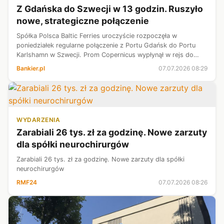
Z Gdańska do Szwecji w 13 godzin. Ruszyło
nowe, strategiczne połączenie
Spółka Polsca Baltic Ferries uroczyście rozpoczęła w
poniedziałek regularne połączenie z Portu Gdańsk do Portu
Karlshamn w Szwecji. Prom Copernicus wypłynął w rejs do
Karlshamn w poniedziałek wieczorem, ma dotrzeć na miejsce
Bankier.pl
07.07.2026 08:29
we wtorek około południa.
WYDARZENIA
Zarabiali 26 tys. zł za godzinę. Nowe zarzuty
dla spółki neurochirurgów
Zarabiali 26 tys. zł za godzinę. Nowe zarzuty dla spółki
neurochirurgów
RMF24
07.07.2026 08:26