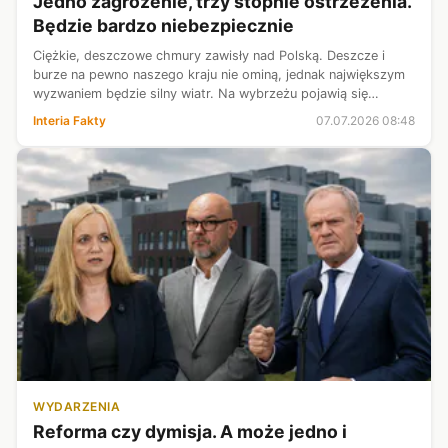
Jedno zagrożenie, trzy stopnie ostrzeżenia.
Będzie bardzo niebezpiecznie
Ciężkie, deszczowe chmury zawisły nad Polską. Deszcze i
burze na pewno naszego kraju nie ominą, jednak największym
wyzwaniem będzie silny wiatr. Na wybrzeżu pojawią się
prawdziwe wichury, które z czasem osiągną porywy znacznie
Interia Fakty
07.07.2026 08:48
przekraczające 100 km/h...
WYDARZENIA
Reforma czy dymisja. A może jedno i