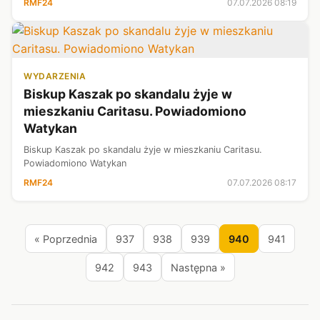
RMF24
07.07.2026 08:19
WYDARZENIA
Biskup Kaszak po skandalu żyje w
mieszkaniu Caritasu. Powiadomiono
Watykan
Biskup Kaszak po skandalu żyje w mieszkaniu Caritasu.
Powiadomiono Watykan
RMF24
07.07.2026 08:17
« Poprzednia
937
938
939
940
941
942
943
Następna »