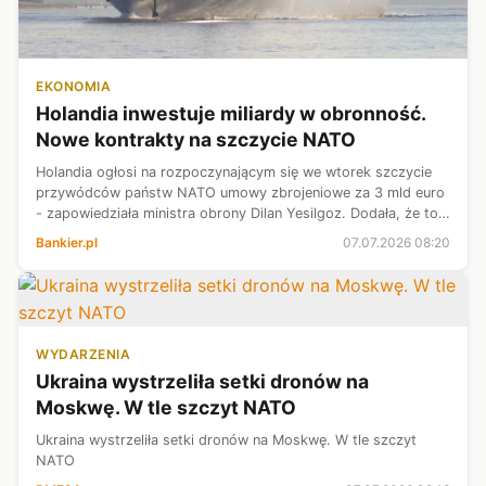
EKONOMIA
Holandia inwestuje miliardy w obronność.
Nowe kontrakty na szczycie NATO
Holandia ogłosi na rozpoczynającym się we wtorek szczycie
przywódców państw NATO umowy zbrojeniowe za 3 mld euro
- zapowiedziała ministra obrony Dilan Yesilgoz. Dodała, że to
m.in. realizowane we współpracy z Belgią, kontrakty na obronę
Bankier.pl
07.07.2026 08:20
powietrzną i ...
WYDARZENIA
Ukraina wystrzeliła setki dronów na
Moskwę. W tle szczyt NATO
Ukraina wystrzeliła setki dronów na Moskwę. W tle szczyt
NATO