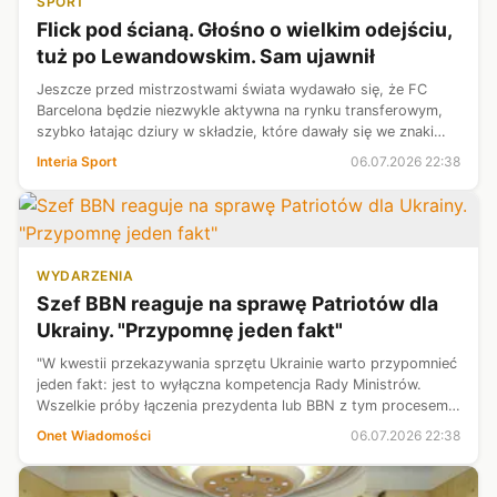
SPORT
Flick pod ścianą. Głośno o wielkim odejściu,
tuż po Lewandowskim. Sam ujawnił
Jeszcze przed mistrzostwami świata wydawało się, że FC
Barcelona będzie niezwykle aktywna na rynku transferowym,
szybko łatając dziury w składzie, które dawały się we znaki
Hansiemu Flickowi. Jest jednak inaczej. Nie dość, że z drużyną
Interia Sport
06.07.2026 22:38
pożegnał się R...
WYDARZENIA
Szef BBN reaguje na sprawę Patriotów dla
Ukrainy. "Przypomnę jeden fakt"
"W kwestii przekazywania sprzętu Ukrainie warto przypomnieć
jeden fakt: jest to wyłączna kompetencja Rady Ministrów.
Wszelkie próby łączenia prezydenta lub BBN z tym procesem
oraz sugerowanie prowadzonych konsultacji są nieuprawnione"
Onet Wiadomości
06.07.2026 22:38
— napisał szef ...