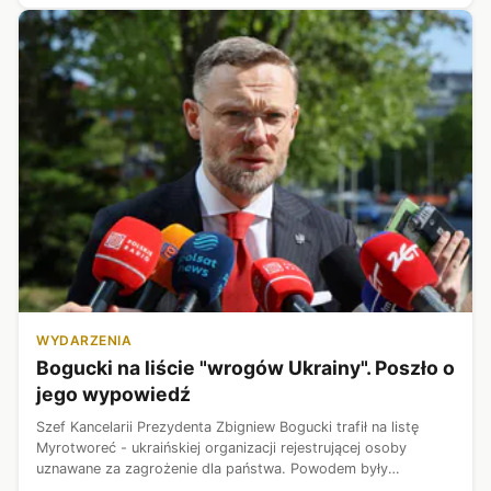
WYDARZENIA
Bogucki na liście "wrogów Ukrainy". Poszło o
jego wypowiedź
Szef Kancelarii Prezydenta Zbigniew Bogucki trafił na listę
Myrotworeć - ukraińskiej organizacji rejestrującej osoby
uznawane za zagrożenie dla państwa. Powodem były
wypowiedzi polityka o Stepanie Banderze i użycie określenia