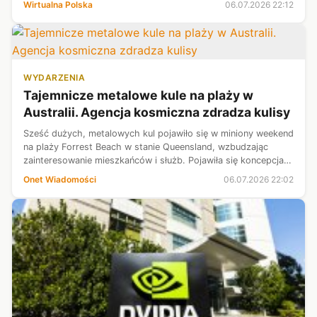
Wirtualna Polska
06.07.2026 22:12
"Małopolska Wschodnia".
WYDARZENIA
Tajemnicze metalowe kule na plaży w
Australii. Agencja kosmiczna zdradza kulisy
Sześć dużych, metalowych kul pojawiło się w miniony weekend
na plaży Forrest Beach w stanie Queensland, wzbudzając
zainteresowanie mieszkańców i służb. Pojawiła się koncepcja,
że mogą to być części rakiety.
Onet Wiadomości
06.07.2026 22:02