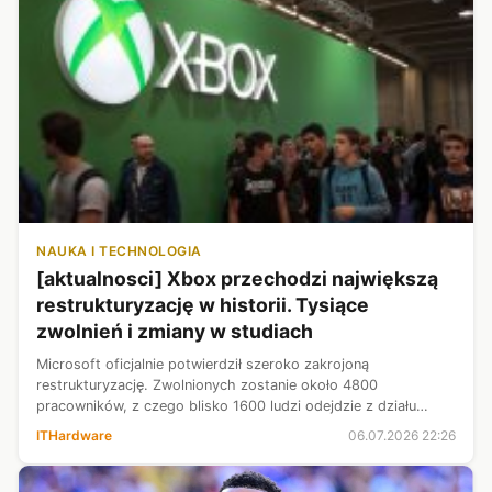
NAUKA I TECHNOLOGIA
[aktualnosci] Xbox przechodzi największą
restrukturyzację w historii. Tysiące
zwolnień i zmiany w studiach
Microsoft oficjalnie potwierdził szeroko zakrojoną
restrukturyzację. Zwolnionych zostanie około 4800
pracowników, z czego blisko 1600 ludzi odejdzie z działu
odpowiedzialnego za gry. Dodatkowo sprzedane zostaną 4
ITHardware
06.07.2026 22:26
studia deweloperskie. Jak podaje kier...