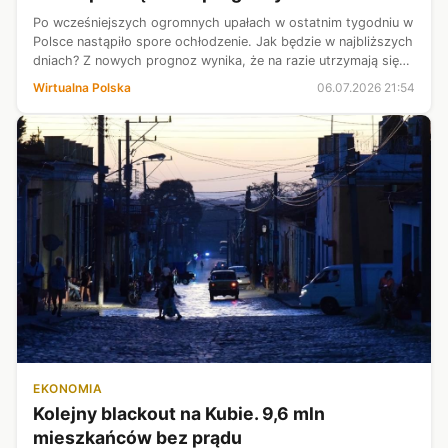
Po wcześniejszych ogromnych upałach w ostatnim tygodniu w
Polsce nastąpiło spore ochłodzenie. Jak będzie w najbliższych
dniach? Z nowych prognoz wynika, że na razie utrzymają się
niższe temperatury, które znacząco zmienią się dopiero w
Wirtualna Polska
06.07.2026 21:54
weekend.
EKONOMIA
Kolejny blackout na Kubie. 9,6 mln
mieszkańców bez prądu