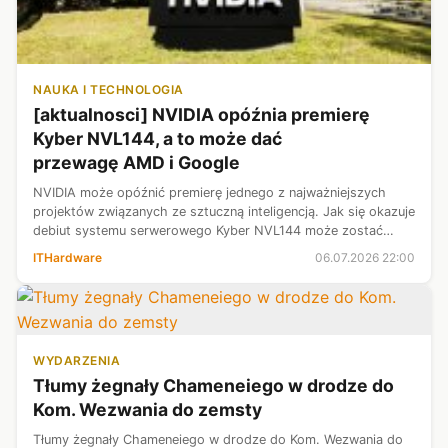
NAUKA I TECHNOLOGIA
[aktualnosci] NVIDIA opóźnia premierę
Kyber NVL144, a to może dać
przewagę AMD i Google
NVIDIA może opóźnić premierę jednego z najważniejszych
projektów związanych ze sztuczną inteligencją. Jak się okazuje
debiut systemu serwerowego Kyber NVL144 może zostać
przełożony na 2028 rok. Według informacji opublikowanych
ITHardware
06.07.2026 22:00
przez SemiAnalysis prob...
WYDARZENIA
Tłumy żegnały Chameneiego w drodze do
Kom. Wezwania do zemsty
Tłumy żegnały Chameneiego w drodze do Kom. Wezwania do