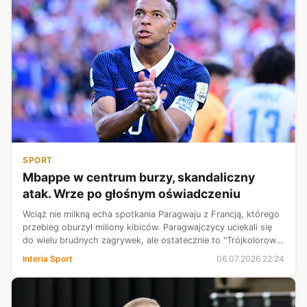
SPORT
Mbappe w centrum burzy, skandaliczny
atak. Wrze po głośnym oświadczeniu
Wciąż nie milkną echa spotkania Paragwaju z Francją, którego
przebieg oburzył miliony kibiców. Paragwajczycy uciekali się
do wielu brudnych zagrywek, ale ostatecznie to "Trójkolorowi"
zwyciężyli. Po meczu w centrum skandalu znalazł się Kylian
Interia Sport
06.07.2026 22:24
Mbappe....