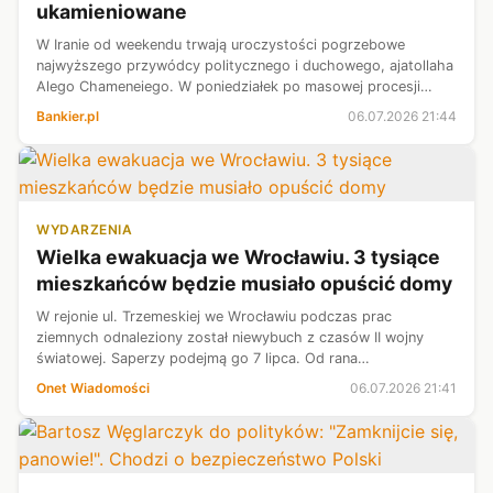
ukamieniowane
W Iranie od weekendu trwają uroczystości pogrzebowe
najwyższego przywódcy politycznego i duchowego, ajatollaha
Alego Chameneiego. W poniedziałek po masowej procesji
pogrzebowej w Teheranie ciało zabitego 28 lutego w
Bankier.pl
06.07.2026 21:44
amerykańsko-izraelskim ataku ducho...
WYDARZENIA
Wielka ewakuacja we Wrocławiu. 3 tysiące
mieszkańców będzie musiało opuścić domy
W rejonie ul. Trzemeskiej we Wrocławiu podczas prac
ziemnych odnaleziony został niewybuch z czasów II wojny
światowej. Saperzy podejmą go 7 lipca. Od rana
przeprowadzana będzie ewakuacja mieszkańców — informuje
Onet Wiadomości
06.07.2026 21:41
"Gazeta Wrocławska".