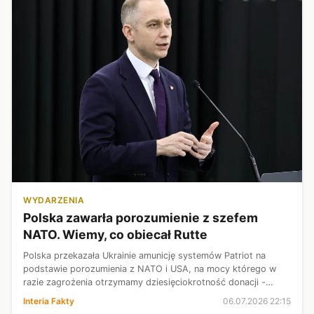
WYDARZENIA
Polska zawarła porozumienie z szefem
NATO. Wiemy, co obiecał Rutte
Polska przekazała Ukrainie amunicję systemów Patriot na
podstawie porozumienia z NATO i USA, na mocy którego w
razie zagrożenia otrzymamy dziesięciokrotność donacji -
powiedział na antenie TVN24 wiceszef MON Cezary Tomczyk.
Interia Fakty
06.07.2026 22:15
Polityk KO stwierdził, że ...