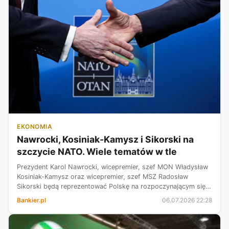
EKONOMIA
Nawrocki, Kosiniak-Kamysz i Sikorski na
szczycie NATO. Wiele tematów w tle
Prezydent Karol Nawrocki, wicepremier, szef MON Władysław
Kosiniak-Kamysz oraz wicepremier, szef MSZ Radosław
Sikorski będą reprezentować Polskę na rozpoczynającym się
we wtorek Szczycie NATO w Ankarze. Jego głównym celem
Bankier.pl
06.07.2026 22:28
ma być potwierdzenie jednośc...