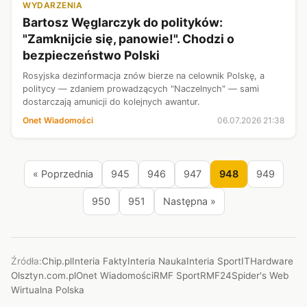
WYDARZENIA
Bartosz Węglarczyk do polityków:
"Zamknijcie się, panowie!". Chodzi o
bezpieczeństwo Polski
Rosyjska dezinformacja znów bierze na celownik Polskę, a
politycy — zdaniem prowadzących "Naczelnych" — sami
dostarczają amunicji do kolejnych awantur.
Onet Wiadomości
06.07.2026 21:38
« Poprzednia
945
946
947
948
949
950
951
Następna »
Źródła:
Chip.pl
Interia Fakty
Interia Nauka
Interia Sport
ITHardware
Olsztyn.com.pl
Onet Wiadomości
RMF Sport
RMF24
Spider's Web
Wirtualna Polska