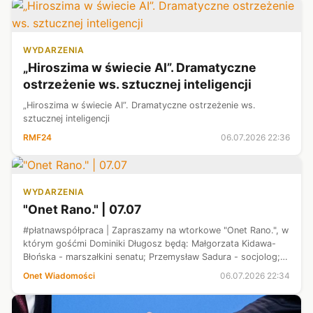
WYDARZENIA
„Hiroszima w świecie AI”. Dramatyczne
ostrzeżenie ws. sztucznej inteligencji
„Hiroszima w świecie AI”. Dramatyczne ostrzeżenie ws.
sztucznej inteligencji
RMF24
06.07.2026 22:36
WYDARZENIA
"Onet Rano." | 07.07
#płatnawspółpraca | Zapraszamy na wtorkowe "Onet Rano.", w
którym gośćmi Dominiki Długosz będą: Małgorzata Kidawa-
Błońska - marszałkini senatu; Przemysław Sadura - socjolog;
Krzysztof Janoszka - kryminolog, autor książki "Bezkarni";
Onet Wiadomości
06.07.2026 22:34
Grzegorz Brudnik ...