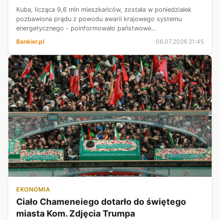
Kuba, licząca 9,6 mln mieszkańców, została w poniedziałek
pozbawiona prądu z powodu awarii krajowego systemu
energetycznego - poinformowało państwowe
przedsiębiorstwo Union Electrica, cytowane przez agencję
Bankier.pl
06.07.2026 21:45
AFP. Zapewniło, że stara się znaleźć przycz...
EKONOMIA
Ciało Chameneiego dotarło do świętego
miasta Kom. Zdjęcia Trumpa