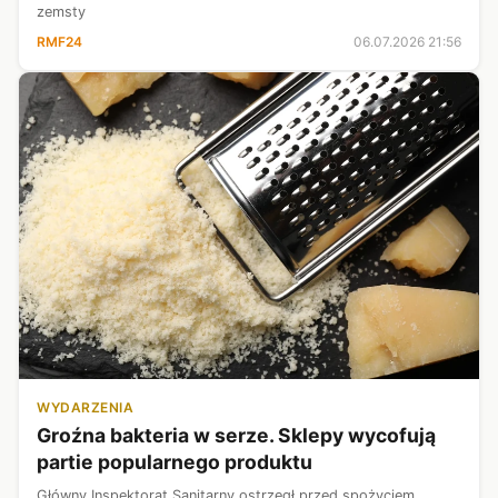
zemsty
RMF24
06.07.2026 21:56
WYDARZENIA
Groźna bakteria w serze. Sklepy wycofują
partie popularnego produktu
Główny Inspektorat Sanitarny ostrzegł przed spożyciem