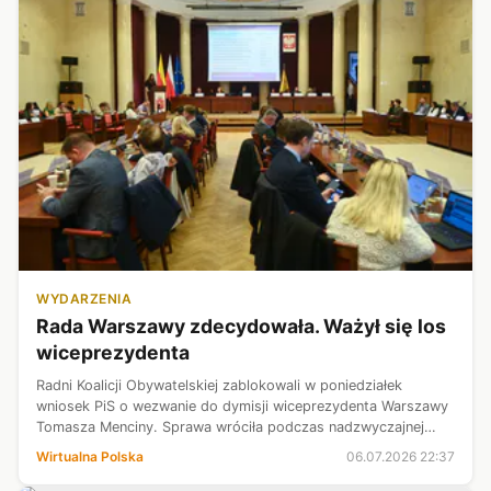
WYDARZENIA
Rada Warszawy zdecydowała. Ważył się los
wiceprezydenta
Radni Koalicji Obywatelskiej zablokowali w poniedziałek
wniosek PiS o wezwanie do dymisji wiceprezydenta Warszawy
Tomasza Menciny. Sprawa wróciła podczas nadzwyczajnej
sesji Rady Warszawy po doniesieniach dotyczących Szpitala
Wirtualna Polska
06.07.2026 22:37
Południowego i zwolnieni...