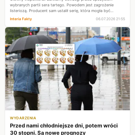
wybranych partii sera tartego. Powodem jest zagrożenie
listeriozą. Producent sam ustalił serię, która mogła być
niebezpieczna. Uruchomiono procedurę wycofania produktu ze
Interia Fakty
06.07.2026 21:55
sprzedaży.
WYDARZENIA
Przed nami chłodniejsze dni, potem wróci
30 stopni. Są nowe prognozy