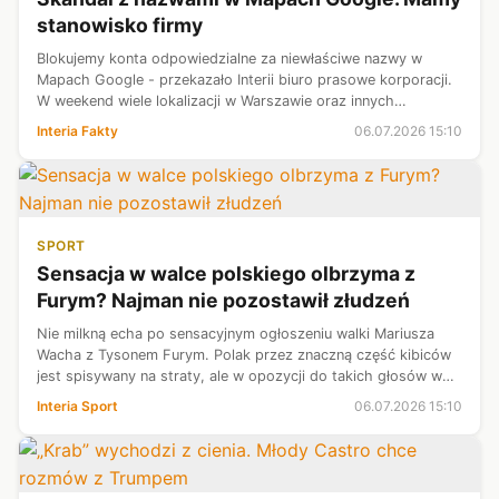
stanowisko firmy
Blokujemy konta odpowiedzialne za niewłaściwe nazwy w
Mapach Google - przekazało Interii biuro prasowe korporacji.
W weekend wiele lokalizacji w Warszawie oraz innych
miejscach Polski opatrzono obrazoburczymi opisami.
Interia Fakty
06.07.2026 15:10
Dotyczyły między innymi pomników...
SPORT
Sensacja w walce polskiego olbrzyma z
Furym? Najman nie pozostawił złudzeń
Nie milkną echa po sensacyjnym ogłoszeniu walki Mariusza
Wacha z Tysonem Furym. Polak przez znaczną część kibiców
jest spisywany na straty, ale w opozycji do takich głosów w
ostatnim czasie stanął były rywal "Wikinga", Marcin Najman. Z
Interia Sport
06.07.2026 15:10
ust znanego fr...