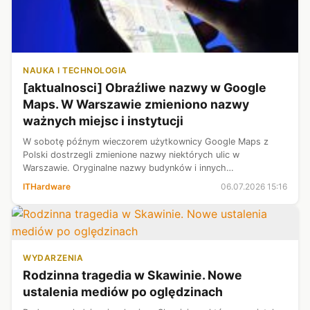
NAUKA I TECHNOLOGIA
[aktualnosci] Obraźliwe nazwy w Google
Maps. W Warszawie zmieniono nazwy
ważnych miejsc i instytucji
W sobotę późnym wieczorem użytkownicy Google Maps z
Polski dostrzegli zmienione nazwy niektórych ulic w
Warszawie. Oryginalne nazwy budynków i innych
charakterystycznych punktów stolicy zostały z nieustalonych
ITHardware
06.07.2026 15:16
przyczyn zastąpione obraźliwymi oraz pro...
WYDARZENIA
Rodzinna tragedia w Skawinie. Nowe
ustalenia mediów po oględzinach