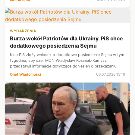
odpowiedzi...
WYDARZENIA
Burza wokół Patriotów dla Ukrainy. PiS chce
dodatkowego posiedzenia Sejmu
Klub PiS złoży wniosek o dodatkowe posiedzenie Sejmu w tym
tygodniu, aby szef MON Władysław Kosiniak-Kamysz
przedstawił informacje dotyczące doniesień o przekazaniu
Ukrainie pocisków do systemu Patriot — zapowiada Mariusz
Onet Wiadomości
06.07.2026 15:19
Błaszczak.