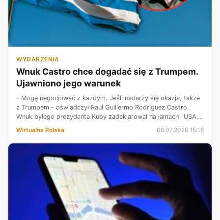
WYDARZENIA
Wnuk Castro chce dogadać się z Trumpem.
Ujawniono jego warunek
- Mogę negocjować z każdym. Jeśli nadarzy się okazja, także
z Trumpem - oświadczył Raul Guillermo Rodriguez Castro.
Wnuk byłego prezydenta Kuby zadeklarował na łamach "USA
Today" gotowość do negocjacji. Co ciekawe, w grę wchodzi
Wirtualna Polska
06.07.2026 15:16
nawet opcja uwolnieni...