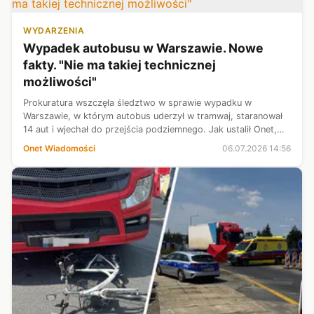
WYDARZENIA
Wypadek autobusu w Warszawie. Nowe
fakty. "Nie ma takiej technicznej
możliwości"
Prokuratura wszczęła śledztwo w sprawie wypadku w
Warszawie, w którym autobus uderzył w tramwaj, staranował
14 aut i wjechał do przejścia podziemnego. Jak ustalił Onet,
będzie prowadzone pod kątem sprowadzenia
Onet Wiadomości
06.07.2026 14:56
niebezpieczeństwa katastrofy w ruchu ląd...