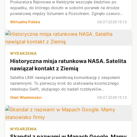
Prokuratura Rejonowa w Kwidzynie wszczęła śledztwo po
wypadku, do którego doszło w sobotni poranek na drodze
powiatowej między Sztumem a Postolinem. Zginęło czworo
pasażerów BMW, w tym 12-letnia dziewczynka. Kierowca z
Wirtualna Polska
06.07.2026 15:13
obrażeniami ciała trafił do szp...
WYDARZENIA
Historyczna misja ratunkowa NASA. Satelita
nawiązał kontakt z Ziemią
Satelita LINK nawiązał prawidłową komunikację z zespołami
naziemnymi. To pierwszy krok do uratowania kosmicznego
teleskopu Swift, służącego do badań rozbłysków
promieniowania gamma.
Onet Wiadomości
06.07.2026 15:13
WYDARZENIA
Skandal z nazwami w Mapach Google. Mamy