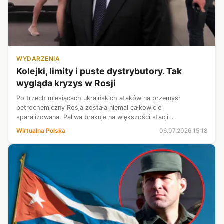
WYDARZENIA
Kolejki, limity i puste dystrybutory. Tak
wygląda kryzys w Rosji
Po trzech miesiącach ukraińskich ataków na przemysł
petrochemiczny Rosja została niemal całkowicie
sparaliżowana. Paliwa brakuje na większości stacji
benzynowych, a dostawy są nieregularne. Kreml rozważa
Wirtualna Polska
06.07.2026 15:18
reglamentację i import. Zwłaszcza że rozpoczęł...