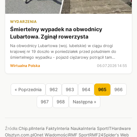
WYDARZENIA
Śmiertelny wypadek na obwodnicy
Lubartowa. Zginął rowerzysta
Na obwodnicy Lubartowa (woj. lubelskie) w ciągu drogi
krajowej nr 19 doszło w poniedziałek przed południem do
śmiertelnego wypadku - pojazd ciężarowy potrącił tam
rowerzystę. Policja ostrzegła o utrudnieniach dla kierowców i
Wirtualna Polska
06.07.2026 14:55
zaapelowała o zachowanie ...
« Poprzednia
962
963
964
965
966
967
968
Następna »
Źródła:
Chip.pl
Interia Fakty
Interia Nauka
Interia Sport
ITHardware
Olsztyn.com.pl
Onet Wiadomości
RMF Sport
RMF24
Spider's Web