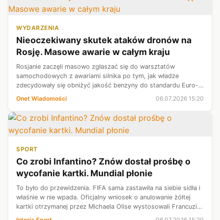
WYDARZENIA
Nieoczekiwany skutek ataków dronów na
Rosję. Masowe awarie w całym kraju
Rosjanie zaczęli masowo zgłaszać się do warsztatów
samochodowych z awariami silnika po tym, jak władze
zdecydowały się obniżyć jakość benzyny do standardu Euro-
3.
Onet Wiadomości
06.07.2026 15:20
SPORT
Co zrobi Infantino? Znów dostał prośbę o
wycofanie kartki. Mundial płonie
To było do przewidzenia. FIFA sama zastawiła na siebie sidła i
właśnie w nie wpada. Oficjalny wniosek o anulowanie żółtej
kartki otrzymanej przez Michaela Olise wystosowali Francuzi.
Teoretycznie mają ogromne szanse na uzyskanie pozytywnej
Interia Sport
06.07.2026 15:20