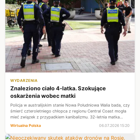
WYDARZENIA
Znaleziono ciało 4-latka. Szokujące
oskarżenia wobec matki
Policja w australijskim stanie Nowa Południowa Walia bada, czy
śmierć czteroletniego chłopca z regionu Central Coast mogła
mieć związek z przypadkiem kanibalizmu. 32-letnia matka
dziecka usłyszała zarzut zabójstwa. Została zatrzymana i
Wirtualna Polska
06.07.2026 15:20
czeka na czynn...