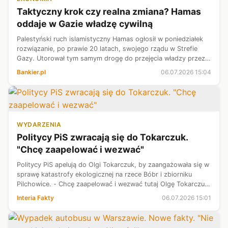
Taktyczny krok czy realna zmiana? Hamas
oddaje w Gazie władzę cywilną
Palestyński ruch islamistyczny Hamas ogłosił w poniedziałek
rozwiązanie, po prawie 20 latach, swojego rządu w Strefie
Gazy. Utorował tym samym drogę do przejęcia władzy przez
komitet technokratów, który ma administrować tym terytorium
Bankier.pl
06.07.2026 15:04
po zakończeniu ...
WYDARZENIA
Politycy PiS zwracają się do Tokarczuk.
"Chcę zaapelować i wezwać"
Politycy PiS apelują do Olgi Tokarczuk, by zaangażowała się w
sprawę katastrofy ekologicznej na rzece Bóbr i zbiorniku
Pilchowice. - Chcę zaapelować i wezwać tutaj Olgę Tokarczuk
- mówiła europosłanka Anna Zalewska, przypominając
Interia Fakty
06.07.2026 15:01
aktywność noblistki ...