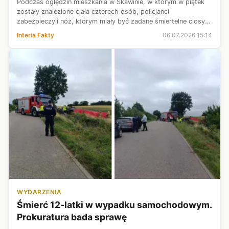
Podczas oględzin mieszkania w Skawinie, w którym w piątek
zostały znalezione ciała czterech osób, policjanci
zabezpieczyli nóż, którym miały być zadane śmiertelne ciosy -
informuje Radio Eska. Są też już pierwsze wstępne ustalenia w
Interia Fakty
06.07.2026 15:14
sprawie tego, co ...
WYDARZENIA
Śmierć 12-latki w wypadku samochodowym.
Prokuratura bada sprawę