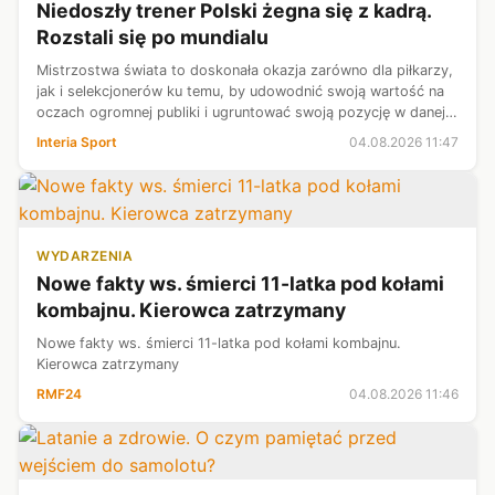
Niedoszły trener Polski żegna się z kadrą.
Rozstali się po mundialu
Mistrzostwa świata to doskonała okazja zarówno dla piłkarzy,
jak i selekcjonerów ku temu, by udowodnić swoją wartość na
oczach ogromnej publiki i ugruntować swoją pozycję w danej
kadrze. Ma to jednak i gorszą stronę - wszelkie potknięcia na
Interia Sport
04.08.2026 11:47
mundialu ...
WYDARZENIA
Nowe fakty ws. śmierci 11-latka pod kołami
kombajnu. Kierowca zatrzymany
Nowe fakty ws. śmierci 11-latka pod kołami kombajnu.
Kierowca zatrzymany
RMF24
04.08.2026 11:46