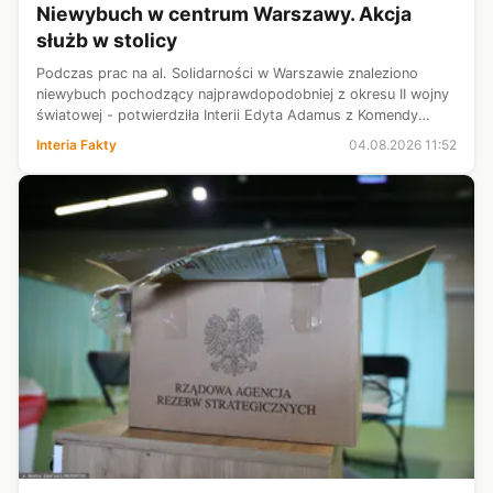
Niewybuch w centrum Warszawy. Akcja
służb w stolicy
Podczas prac na al. Solidarności w Warszawie znaleziono
niewybuch pochodzący najprawdopodobniej z okresu II wojny
światowej - potwierdziła Interii Edyta Adamus z Komendy
Stołecznej Policji. Na miejsce wezwano patrol saperski.
Interia Fakty
04.08.2026 11:52