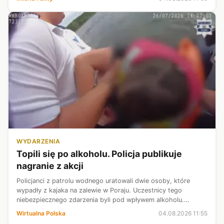
słomy. Nikomu nic się nie s...
WYDARZENIA
Topili się po alkoholu. Policja publikuje
nagranie z akcji
Policjanci z patrolu wodnego uratowali dwie osoby, które
wypadły z kajaka na zalewie w Poraju. Uczestnicy tego
niebezpiecznego zdarzenia byli pod wpływem alkoholu.
Ponadto mieli nieprawidłowo założone kamizelki.
Wirtualna Polska
04.08.2026 11:55