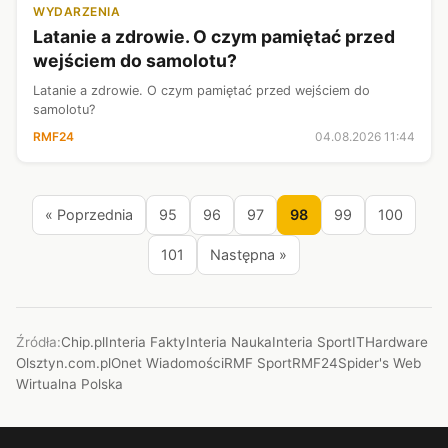
WYDARZENIA
Latanie a zdrowie. O czym pamiętać przed
wejściem do samolotu?
Latanie a zdrowie. O czym pamiętać przed wejściem do
samolotu?
RMF24
04.08.2026 11:44
« Poprzednia
95
96
97
98
99
100
101
Następna »
Źródła:
Chip.pl
Interia Fakty
Interia Nauka
Interia Sport
ITHardware
Olsztyn.com.pl
Onet Wiadomości
RMF Sport
RMF24
Spider's Web
Wirtualna Polska