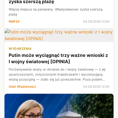
zyska szerszą plażę
Więcej miejsca na parawany. Władysławowo zyska szerszą
plażę
RMF24
04.08.2026 12:06
WYDARZENIA
Putin może wyciągnąć trzy ważne wnioski z
I wojny światowej [OPINIA]
Porównywanie wojny w Ukrainie do I wojny światowej — z jej
spustoszonymi, zniszczonymi krajobrazami i wyczerpującą
wojną pozycyjną — stało się już powszechne. Poza polami
bitewnymi istnieją również podobieństwa polityczne.
Onet Wiadomości
04.08.2026 12:05