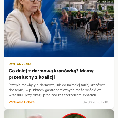
WYDARZENIA
Co dalej z darmową kranówką? Mamy
przesłuchy z koalicji
Przepis mówiący o darmowej lub co najmniej taniej kranówce
dostępnej w punktach gastronomicznych może wrócić we
wrześniu, przy okazji prac nad rozszerzeniem systemu
kaucyjnego - ustaliła Wirtualna Polska.
Wirtualna Polska
04.08.2026 12:03