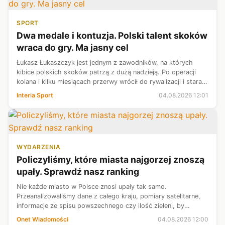
SPORT
Dwa medale i kontuzja. Polski talent skoków
wraca do gry. Ma jasny cel
Łukasz Łukaszczyk jest jednym z zawodników, na których
kibice polskich skoków patrzą z dużą nadzieją. Po operacji
kolana i kilku miesiącach przerwy wrócił do rywalizacji i stara
się odbudować swoją pozycję. - Był taki mały spadek, ale
Interia Sport
04.08.2026 12:01
teraz forma cał...
WYDARZENIA
Policzyliśmy, które miasta najgorzej znoszą
upały. Sprawdź nasz ranking
Nie każde miasto w Polsce znosi upały tak samo.
Przeanalizowaliśmy dane z całego kraju, pomiary satelitarne,
informacje ze spisu powszechnego czy ilość zieleni, by
stworzyć Indeks Podatności na Upały. Wyniki burzą
Onet Wiadomości
04.08.2026 12:00
stereotypy: wśród najbardziej zagroż...