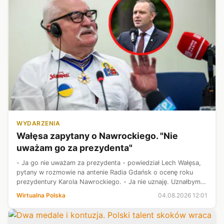
WYDARZENIA
Wałęsa zapytany o Nawrockiego. "Nie
uważam go za prezydenta"
- Ja go nie uważam za prezydenta - powiedział Lech Wałęsa,
pytany w rozmowie na antenie Radia Gdańsk o ocenę roku
prezydentury Karola Nawrockiego. - Ja nie uznaję. Uznałbym
wtedy, gdyby przeliczono jeszcze raz głosy, a tego nie
Wirtualna Polska
04.08.2026 12:01
zrobiono, więc jest os...