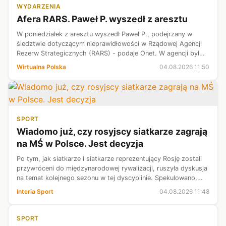
WYDARZENIA
Afera RARS. Paweł P. wyszedł z aresztu
W poniedziałek z aresztu wyszedł Paweł P., podejrzany w
śledztwie dotyczącym nieprawidłowości w Rządowej Agencji
Rezerw Strategicznych (RARS) - podaje Onet. W agencji był
pełnomocnikiem prezesa Michała Kuczmierowskiego ds.
Wirtualna Polska
04.08.2026 11:50
zakupów.
SPORT
Wiadomo już, czy rosyjscy siatkarze zagrają
na MŚ w Polsce. Jest decyzja
Po tym, jak siatkarze i siatkarze reprezentujący Rosję zostali
przywróceni do międzynarodowej rywalizacji, ruszyła dyskusja
na temat kolejnego sezonu w tej dyscyplinie. Spekulowano,
czy drużyny z ojczyzny Władimira Putina dołączą do Ligi
Interia Sport
04.08.2026 11:48
Narodów oraz...
SPORT