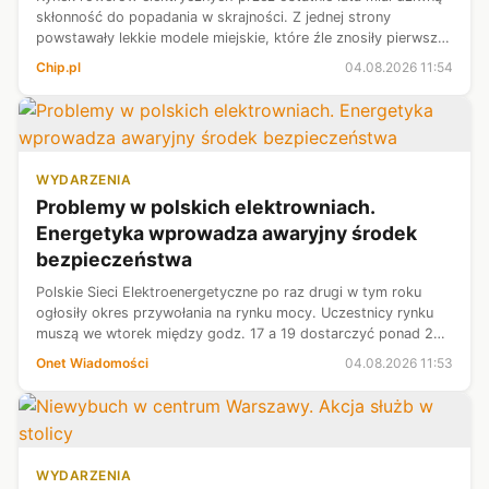
skłonność do popadania w skrajności. Z jednej strony
powstawały lekkie modele miejskie, które źle znosiły pierwszy
kontakt z leśną drogą, a z drugiej pełnoprawne e-MTB z
Chip.pl
04.08.2026 11:54
zawieszeniem oraz si...
WYDARZENIA
Problemy w polskich elektrowniach.
Energetyka wprowadza awaryjny środek
bezpieczeństwa
Polskie Sieci Elektroenergetyczne po raz drugi w tym roku
ogłosiły okres przywołania na rynku mocy. Uczestnicy rynku
muszą we wtorek między godz. 17 a 19 dostarczyć ponad 2
GW energii lub ograniczyć jej pobór. Powodem są ekstremalne
Onet Wiadomości
04.08.2026 11:53
upały, które mocn...
WYDARZENIA