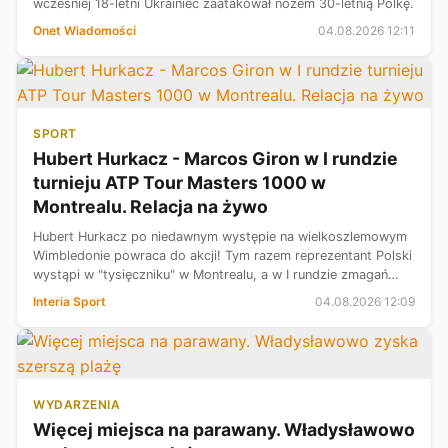
wcześniej 18-letni Ukrainiec zaatakował nożem 30-letnią Polkę.
Onet Wiadomości
04.08.2026 12:11
SPORT
Hubert Hurkacz - Marcos Giron w I rundzie
turnieju ATP Tour Masters 1000 w
Montrealu. Relacja na żywo
Hubert Hurkacz po niedawnym występie na wielkoszlemowym
Wimbledonie powraca do akcji! Tym razem reprezentant Polski
wystąpi w "tysięczniku" w Montrealu, a w I rundzie zmagań
jego oponentem będzie Amerykanin Marcos Giron. Panowie jak
Interia Sport
04.08.2026 12:09
dotychczas mierzy...
WYDARZENIA
Więcej miejsca na parawany. Władysławowo