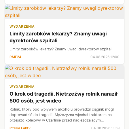
WYDARZENIA
Limity zarobków lekarzy? Znamy uwagi
dyrektorów szpitali
Limity zarobków lekarzy? Znamy uwagi dyrektorów szpitali
RMF24
04.08.2026 12:00
WYDARZENIA
O krok od tragedii. Nietrzeźwy rolnik naraził
500 osób, jest wideo
Rolnik, który pod wpływem alkoholu prowadził ciągnik mógł
doprowadzić do tragedii. Mężczyzna wjechał traktorem na
przejazd kolejowy w Czarlinie przed nadjeżdżającym
pociągiem, który po chwili uderzył w przyczepę z balotami
Interia Fakty
04.08.2026 11:59