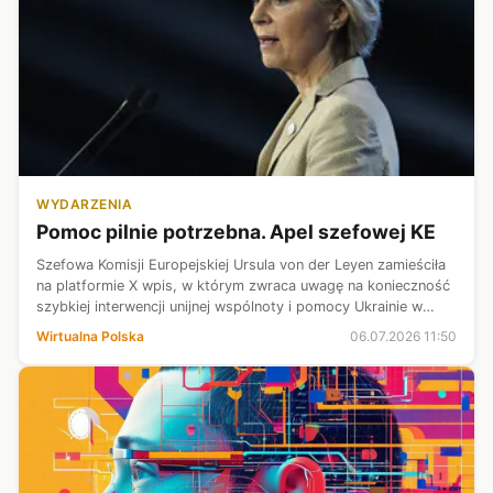
WYDARZENIA
Pomoc pilnie potrzebna. Apel szefowej KE
Szefowa Komisji Europejskiej Ursula von der Leyen zamieściła
na platformie X wpis, w którym zwraca uwagę na konieczność
szybkiej interwencji unijnej wspólnoty i pomocy Ukrainie w
działaniach wzmacniających obronę powietrzną. Temat ma
Wirtualna Polska
06.07.2026 11:50
stać się przedmi...