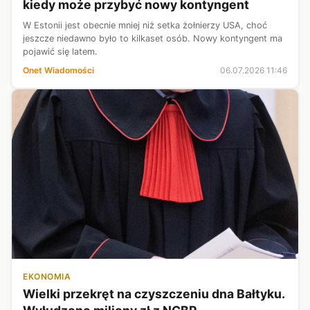
kiedy może przybyć nowy kontyngent
W Estonii jest obecnie mniej niż setka żołnierzy USA, choć
jeszcze niedawno było to kilkaset osób. Nowy kontyngent ma
pojawić się latem.
Onet Wiadomości
06.07.2026 11:46
EKONOMIA
Wielki przekręt na czyszczeniu dna Bałtyku.