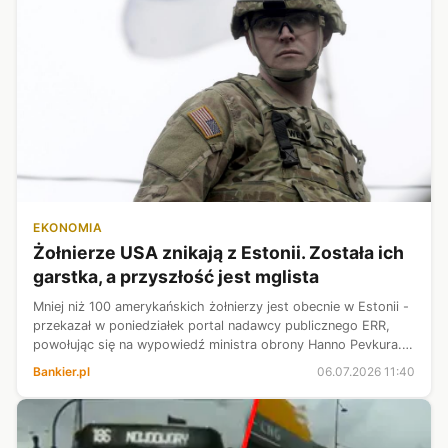
EKONOMIA
Żołnierze USA znikają z Estonii. Została ich
garstka, a przyszłość jest mglista
Mniej niż 100 amerykańskich żołnierzy jest obecnie w Estonii -
przekazał w poniedziałek portal nadawcy publicznego ERR,
powołując się na wypowiedź ministra obrony Hanno Pevkura.
Nowy kontyngent sił USA powinien pojawić się latem i pełnić
Bankier.pl
06.07.2026 11:40
służbę do ko...