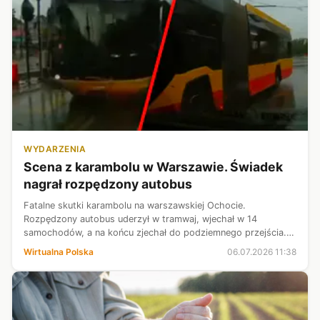
WYDARZENIA
Scena z karambolu w Warszawie. Świadek
nagrał rozpędzony autobus
Fatalne skutki karambolu na warszawskiej Ochocie.
Rozpędzony autobus uderzył w tramwaj, wjechał w 14
samochodów, a na końcu zjechał do podziemnego przejścia.
Mamy nagranie od świadka zdarzenia, które opublikował
Wirtualna Polska
06.07.2026 11:38
Miejski Reporter. Tak wyglądał moment ...