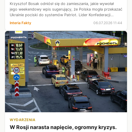
Krzysztof Bosak odniósł się do zamieszania, jakie wywołał
jego weekendowy wpis sugerujący, że Polska mogła przekazać
Ukrainie pociski do systemów Patriot. Lider Konfederacji
przekonuje, że jedynie "połączył publicznie dostępne
Interia Fakty
06.07.2026 11:44
informacje", o których ...
WYDARZENIA
W Rosji narasta napięcie, ogromny kryzys.