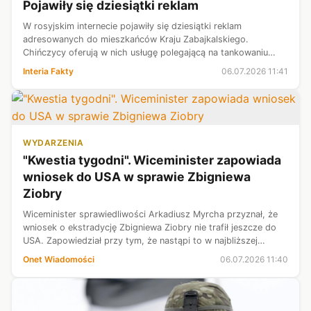
Pojawiły się dziesiątki reklam
W rosyjskim internecie pojawiły się dziesiątki reklam
adresowanych do mieszkańców Kraju Zabajkalskiego.
Chińczycy oferują w nich usługę polegającą na tankowaniu
samochodu za chińską granicą. Region ten, podobnie jak
Interia Fakty
06.07.2026 11:41
większość kraju, zmaga się z ogrom...
WYDARZENIA
"Kwestia tygodni". Wiceminister zapowiada
wniosek do USA w sprawie Zbigniewa
Ziobry
Wiceminister sprawiedliwości Arkadiusz Myrcha przyznał, że
wniosek o ekstradycję Zbigniewa Ziobry nie trafił jeszcze do
USA. Zapowiedział przy tym, że nastąpi to w najbliższej
przyszłości. Zwrócił również uwagę, że sytuacja byłego
Onet Wiadomości
06.07.2026 11:40
ministra sprawiedli...