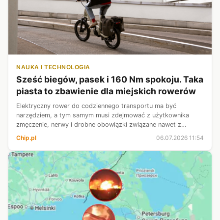
NAUKA I TECHNOLOGIA
Sześć biegów, pasek i 160 Nm spokoju. Taka
piasta to zbawienie dla miejskich rowerów
Elektryczny rower do codziennego transportu ma być
narzędziem, a tym samym musi zdejmować z użytkownika
zmęczenie, nerwy i drobne obowiązki związane nawet z
serwisem. Nowa piasta 3X3 Six trafia dokładnie w ten punkt,
Chip.pl
06.07.2026 11:54
obiecując praktycznie bezobsługow...