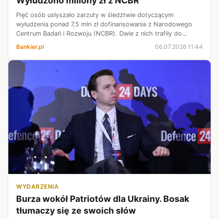
Wyłudzono miliony zł z NCBR
Pięć osób usłyszało zarzuty w śledztwie dotyczącym
wyłudzenia ponad 7,5 mln zł dofinansowania z Narodowego
Centrum Badań i Rozwoju (NCBR). Dwie z nich trafiły do
aresztu – poinformowała w poniedziałek Prokuratura
Bankier.pl
06.07.2026 11:44
Regionalna w Gdańsku.
WYDARZENIA
Burza wokół Patriotów dla Ukrainy. Bosak
tłumaczy się ze swoich słów