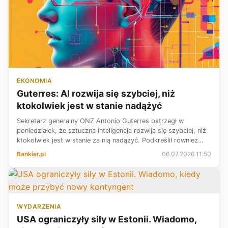
EKONOMIA
Guterres: AI rozwija się szybciej, niż
ktokolwiek jest w stanie nadążyć
Sekretarz generalny ONZ Antonio Guterres ostrzegł w
poniedziałek, że sztuczna inteligencja rozwija się szybciej, niż
ktokolwiek jest w stanie za nią nadążyć. Podkreślił również
potrzebę ujednolicenia przepisów w celu ograniczenia
Bankier.pl
06.07.2026 11:50
potencjalnych zagroż...
WYDARZENIA
USA ograniczyły siły w Estonii. Wiadomo,