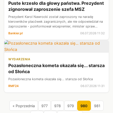
Puste krzesło dla głowy państwa. Prezydent
zignorował zaproszenie szefa MSZ
Prezydent Karol Nawrocki został zaproszony na naradę
kierowników placówek zagranicznych, ale nie odpowiedział na
zaproszenie - poinformował wicepremier, minister spraw
zagranicznych Radosław Sikorski. Dodał, że w naradzie udział
Bankier.pl
06.07.2026 11:32
wezmą akredytowani am...
WYDARZENIA
Pozasłoneczna kometa okazała się... starsza
od Słońca
Pozasłoneczna kometa okazała się... starsza od Słońca
RMF24
06.07.2026 11:31
« Poprzednia
977
978
979
980
981