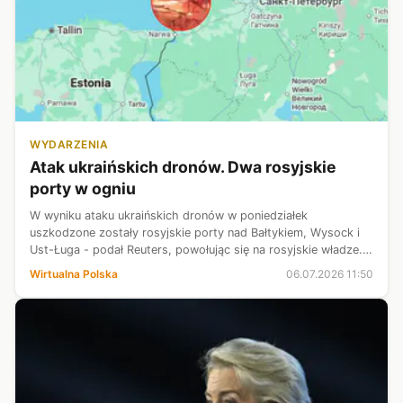
WYDARZENIA
Atak ukraińskich dronów. Dwa rosyjskie
porty w ogniu
W wyniku ataku ukraińskich dronów w poniedziałek
uszkodzone zostały rosyjskie porty nad Bałtykiem, Wysock i
Ust-Ługa - podał Reuters, powołując się na rosyjskie władze.
W nocy z niedzieli na poniedziałek Rosjanie zestrzelili 519
Wirtualna Polska
06.07.2026 11:50
ukraińskich dronów m....