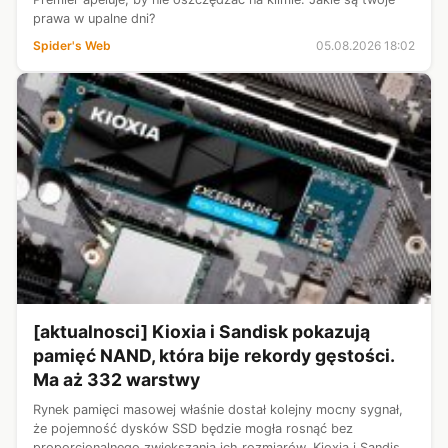
prawa w upalne dni?
Spider's Web
05.08.2026 18:02
[aktualnosci] Kioxia i Sandisk pokazują
pamięć NAND, która bije rekordy gęstości.
Ma aż 332 warstwy
Rynek pamięci masowej właśnie dostał kolejny mocny sygnał,
że pojemność dysków SSD będzie mogła rosnąć bez
proporcjonalnego zwiększania ich rozmiarów. Kioxia i Sandisk