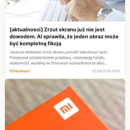
[aktualnosci] Zrzut ekranu już nie jest
dowodem. AI sprawiła, że jeden obraz może
być kompletną fikcją
Jeszcze niedawno zrzut ekranu potrafił zakończyć spór.
Pokazywał potwierdzenie przelewu, rezerwację hotelu,
wiadomość wysłaną na firmowym komunikatorze albo
rozmowę w mediach społecznościowych. Wystarczyło
ITHardware
05.08.2026 19:01
spojrzeć na ekran telefonu czy komputera, ab...