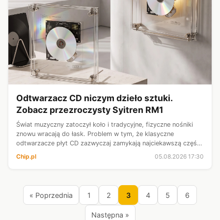
Odtwarzacz CD niczym dzieło sztuki.
Zobacz przezroczysty Syitren RM1
Świat muzyczny zatoczył koło i tradycyjne, fizyczne nośniki
znowu wracają do łask. Problem w tym, że klasyczne
odtwarzacze płyt CD zazwyczaj zamykają najciekawszą część
całego procesu – kręcącą się płytę oraz pracujący promień
Chip.pl
05.08.2026 17:30
lasera – w ciemnej, pla...
« Poprzednia
1
2
3
4
5
6
Następna »