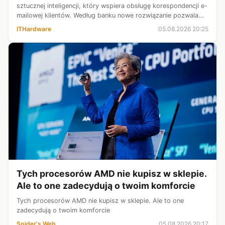
sztucznej inteligencji, który wspiera obsługę korespondencji e-
mailowej klientów. Według banku nowe rozwiązanie pozwala
skrócić czas obsługi wiadomości nawet o 70% oraz odciążyć
ITHardware
05.08.2026 20:25
pracowników od w...
Tych procesorów AMD nie kupisz w sklepie.
Ale to one zadecydują o twoim komforcie
Tych procesorów AMD nie kupisz w sklepie. Ale to one
zadecydują o twoim komforcie
Spider's Web
05.08.2026 20:17