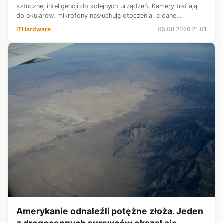
sztucznej inteligencji do kolejnych urządzeń. Kamery trafiają
do okularów, mikrofony nasłuchują otoczenia, a dane
użytkowników wędrują do chmury. DuckDuckGo postanowiło
ITHardware
05.08.2026 21:01
zrobić coś zupełnie odwrotn...
Amerykanie odnaleźli potężne złoża. Jeden
z drogocennych surowców okazał się