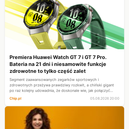
Premiera Huawei Watch GT 7 i GT 7 Pro.
Bateria na 21 dni i niesamowite funkcje
zdrowotne to tylko część zalet
Segment zaawansowanych zegarków sportowych i
zdrowotnych przeżywa prawdziwy rozkwit, a chiński gigant
po raz kolejny udowadnia, że doskonale wie, jak połączyć
elegancję z potężnymi możliwościami. Na rynek trafia właśnie
Chip.pl
05.08.2026 20:00
najnowsza generacja inteligent...