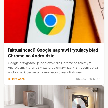
[aktualnosci] Google naprawi irytujący błąd
Chrome na Androidzie
Google przygotowuje poprawkę dla Chrome na tablety z
Androidem, która rozwiąże problem związany z trybem obraz
w obrazie. Obecnie po zamknięciu okna PiP dźwięk z
odtwarzanego materiału nadal może być odtwarzany w tle,
ITHardware
05.08.2026 17:32
zmuszając użytkowników do ręczne...