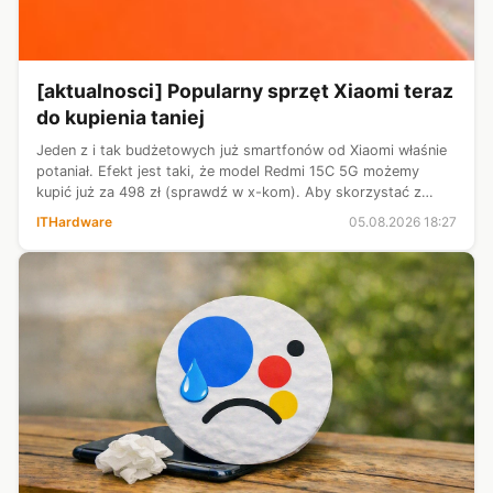
[aktualnosci] Popularny sprzęt Xiaomi teraz
do kupienia taniej
Jeden z i tak budżetowych już smartfonów od Xiaomi właśnie
potaniał. Efekt jest taki, że model Redmi 15C 5G możemy
kupić już za 498 zł (sprawdź w x-kom). Aby skorzystać z
rabatu trzeba użyć kodu podanego na stronie produktu w
ITHardware
05.08.2026 18:27
sklepie. Jeśli chodzi o ...