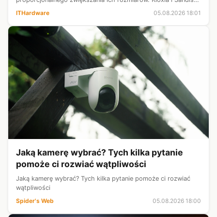
zaprezentowały nową generację pamięci 3D NAND BiCS10
ITHardware
05.08.2026 18:01
QLC. Producentom udało się up...
Jaką kamerę wybrać? Tych kilka pytanie
pomoże ci rozwiać wątpliwości
Jaką kamerę wybrać? Tych kilka pytanie pomoże ci rozwiać
wątpliwości
Spider's Web
05.08.2026 18:00