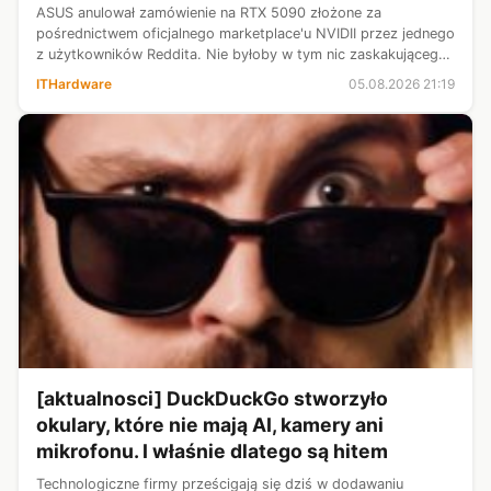
ASUS anulował zamówienie na RTX 5090 złożone za
pośrednictwem oficjalnego marketplace'u NVIDII przez jednego
z użytkowników Reddita. Nie byłoby w tym nic zaskakującego
gdyby nie fakt, iż producent w tej samej chwili podniósł cenę
ITHardware
05.08.2026 21:19
tego samego modelu o...
[aktualnosci] DuckDuckGo stworzyło
okulary, które nie mają AI, kamery ani
mikrofonu. I właśnie dlatego są hitem
Technologiczne firmy prześcigają się dziś w dodawaniu