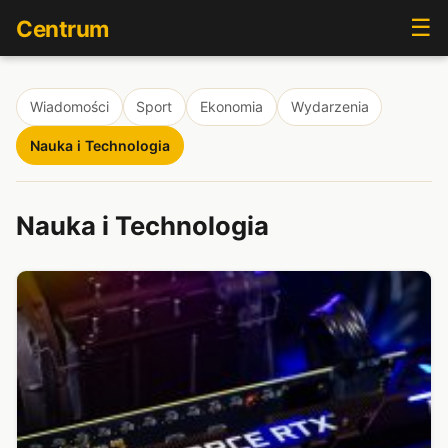
☰
Centrum
Wiadomości
Sport
Ekonomia
Wydarzenia
Nauka i Technologia
Nauka i Technologia