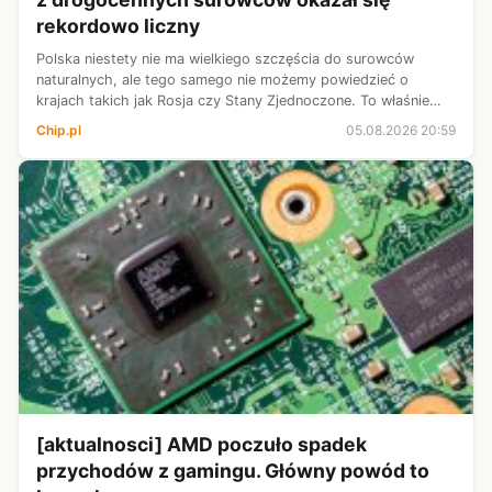
rekordowo liczny
Polska niestety nie ma wielkiego szczęścia do surowców
naturalnych, ale tego samego nie możemy powiedzieć o
krajach takich jak Rosja czy Stany Zjednoczone. To właśnie
Amerykanie, jak wyjaśniają przedstawiciele firmy 3 Proton
Chip.pl
05.08.2026 20:59
Lithium, wykryli istną ży...
[aktualnosci] AMD poczuło spadek
przychodów z gamingu. Główny powód to