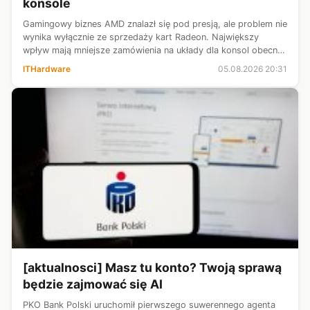
konsole
Gamingowy biznes AMD znalazł się pod presją, ale problem nie
wynika wyłącznie ze sprzedaży kart Radeon. Największy
wpływ mają mniejsze zamówienia na układy dla konsol obecnej
generacji. AMD od lat jest jednym z najważniejszych
ITHardware
05.08.2026 20:31
dostawców podzespołów d...
[aktualnosci] Masz tu konto? Twoją sprawą
będzie zajmować się AI
PKO Bank Polski uruchomił pierwszego suwerennego agenta