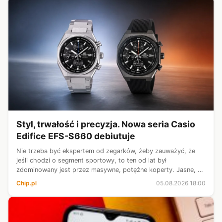
Styl, trwałość i precyzja. Nowa seria Casio
Edifice EFS-S660 debiutuje
Nie trzeba być ekspertem od zegarków, żeby zauważyć, że
jeśli chodzi o segment sportowy, to ten od lat był
zdominowany jest przez masywne, potężne koperty. Jasne, są
świetne, ale na mniejszych nadgarstkach potrafią wyglądać po
Chip.pl
05.08.2026 18:00
prostu przytłaczająco. ...