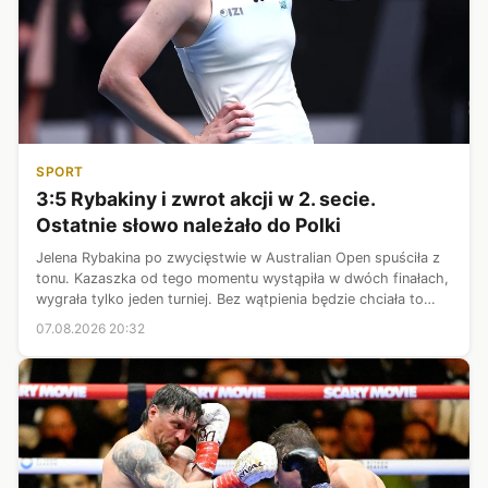
SPORT
3:5 Rybakiny i zwrot akcji w 2. secie.
Ostatnie słowo należało do Polki
Jelena Rybakina po zwycięstwie w Australian Open spuściła z
tonu. Kazaszka od tego momentu wystąpiła w dwóch finałach,
wygrała tylko jeden turniej. Bez wątpienia będzie chciała to
zmienić podczas turnieju WTA 1000 w Toronto. W 1/16 finału
07.08.2026 20:32
imprezy mis...