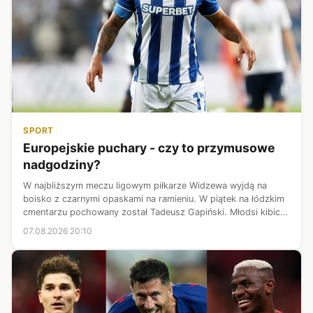
SPORT
Europejskie puchary - czy to przymusowe
nadgodziny?
W najbliższym meczu ligowym piłkarze Widzewa wyjdą na
boisko z czarnymi opaskami na ramieniu. W piątek na łódzkim
cmentarzu pochowany został Tadeusz Gapiński. Młodsi kibice
mogą nie pamiętać kim był, ale fani na trybunach z pewnością
07.08.2026 20:10
oddadzą mu cześć...