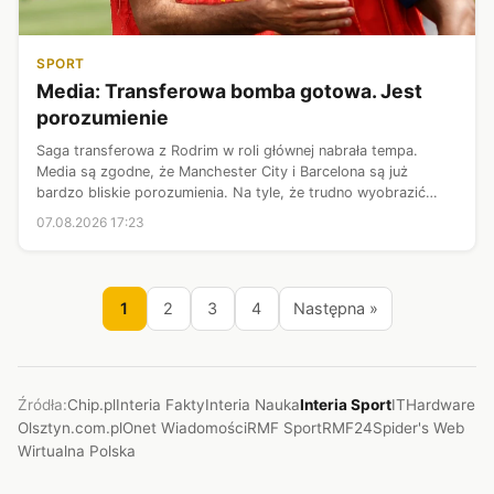
SPORT
Media: Transferowa bomba gotowa. Jest
porozumienie
Saga transferowa z Rodrim w roli głównej nabrała tempa.
Media są zgodne, że Manchester City i Barcelona są już
bardzo bliskie porozumienia. Na tyle, że trudno wyobrazić
sobie scenariusz, w którym operacja kończy się fiaskiem.
07.08.2026 17:23
Jedno z katalońskich źró...
1
2
3
4
Następna »
Źródła:
Chip.pl
Interia Fakty
Interia Nauka
Interia Sport
ITHardware
Olsztyn.com.pl
Onet Wiadomości
RMF Sport
RMF24
Spider's Web
Wirtualna Polska