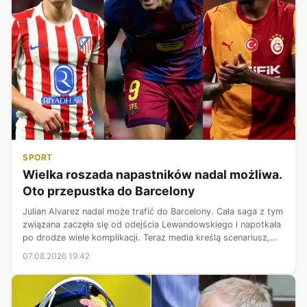
SPORT
Wielka roszada napastników nadal możliwa.
Oto przepustka do Barcelony
Julian Alvarez nadal może trafić do Barcelony. Cała saga z tym
związana zaczęła się od odejścia Lewandowskiego i napotkała
po drodze wiele komplikacji. Teraz media kreślą scenariusz,
według którego Alvarez jednak mógłby trafić na Camp Nou
07.08.2026 19:42
mimo gigant...