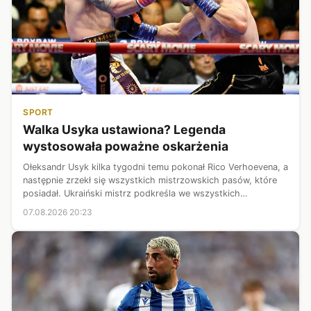
SPORT
Walka Usyka ustawiona? Legenda
wystosowała poważne oskarżenia
Ołeksandr Usyk kilka tygodni temu pokonał Rico Verhoevena, a
następnie zrzekł się wszystkich mistrzowskich pasów, które
posiadał. Ukraiński mistrz podkreśla we wszystkich
wywiadach, że czeka go już tylko jeden pojedynek w
07.08.2026 20:23
bokserskiej karierze przed p...