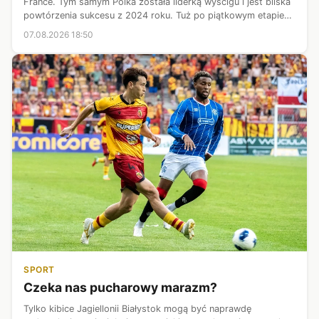
France. Tym samym Polka została liderką wyścigu i jest bliska
powtórzenia sukcesu z 2024 roku. Tuż po piątkowym etapie
zabrała głos na temat tego, co działo się na trasie. Przyznała
07.08.2026 18:50
również, że...
SPORT
Czeka nas pucharowy marazm?
Tylko kibice Jagiellonii Białystok mogą być naprawdę