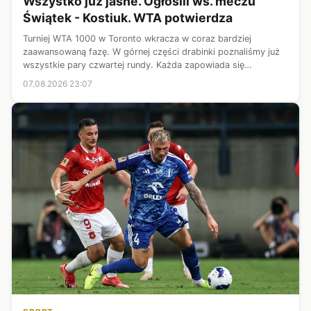
Wszystko już jasne. Ogłosili ws. meczu
Świątek - Kostiuk. WTA potwierdza
Turniej WTA 1000 w Toronto wkracza w coraz bardziej
zaawansowaną fazę. W górnej części drabinki poznaliśmy już
wszystkie pary czwartej rundy. Każda zapowiada się
ekscytująco, ale nas najbardziej interesuje ta, w której znajduje
07.08.2026 23:07
się Iga Świątek. Raszy...