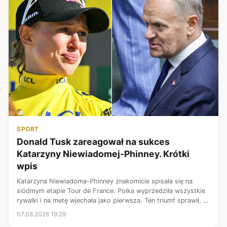
SPORT
Donald Tusk zareagował na sukces
Katarzyny Niewiadomej-Phinney. Krótki
wpis
Katarzyna Niewiadoma-Phinney znakomicie spisała się na
siódmym etapie Tour de France. Polka wyprzedziła wszystkie
rywalki i na metę wjechała jako pierwsza. Ten triumf sprawił, że
wysunęła się na prowadzenie w klasyfikacji generalnej wyścigu.
07.08.2026 19:29
Niedługo...