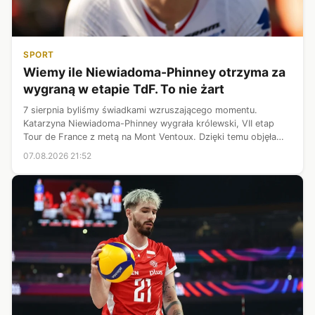
SPORT
Wiemy ile Niewiadoma-Phinney otrzyma za
wygraną w etapie TdF. To nie żart
7 sierpnia byliśmy świadkami wzruszającego momentu.
Katarzyna Niewiadoma-Phinney wygrała królewski, VII etap
Tour de France z metą na Mont Ventoux. Dzięki temu objęła
prowadzenie w klasyfikacji generalnej najbardziej prestiżowej
07.08.2026 21:52
imprezy kolarskiej św...