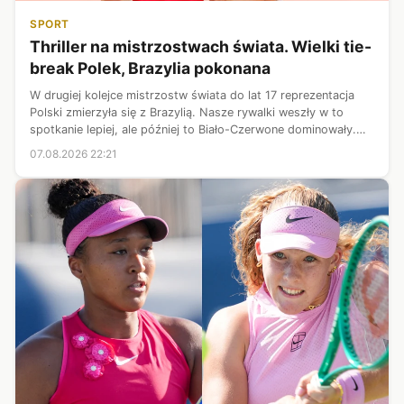
SPORT
Thriller na mistrzostwach świata. Wielki tie-
break Polek, Brazylia pokonana
W drugiej kolejce mistrzostw świata do lat 17 reprezentacja
Polski zmierzyła się z Brazylią. Nasze rywalki weszły w to
spotkanie lepiej, ale później to Biało-Czerwone dominowały.
Ostatecznie o zwycięstwie w tym spotkaniu zadecydował tie-
07.08.2026 22:21
break. Na poc...