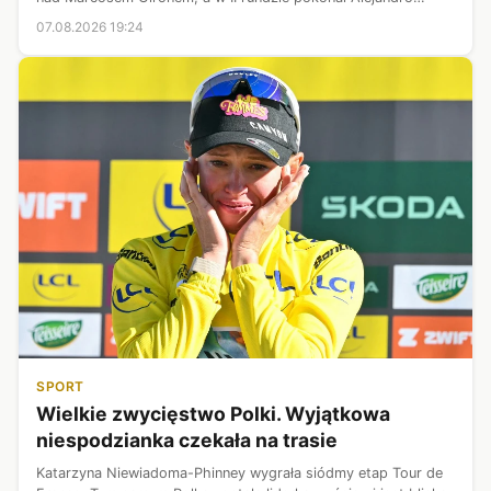
Tabilo. W 1/16 finału jego rywalem będzie znajdujący się dwie
07.08.2026 19:24
pozycje wyżej w r...
SPORT
Wielkie zwycięstwo Polki. Wyjątkowa
niespodzianka czekała na trasie
Katarzyna Niewiadoma-Phinney wygrała siódmy etap Tour de