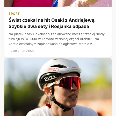
SPORT
Świat czekał na hit Osaki z Andriejewą.
Szybkie dwa sety i Rosjanka odpada
Na piątek czasu lokalnego zaplanowano mecze trzeciej rundy
turnieju WTA 1000 w Toronto w dolnej części drabinki. Na
korcie centralnym zaplanowano szlagierowe starcie z
perspektywy gospodarzy. Reprezentująca Kanadę Leylah
07.08.2026 21:55
Fernandez zmierzyła się z tur...