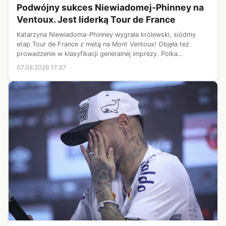
Podwójny sukces Niewiadomej-Phinney na
Ventoux. Jest liderką Tour de France
Katarzyna Niewiadoma-Phinney wygrała królewski, siódmy
etap Tour de France z metą na Mont Ventoux! Objęła też
prowadzenie w klasyfikacji generalnej imprezy. Polka
zaatakowała samotnie niespełna 10 kilometrów od mety,
07.08.2026 17:37
zostawiając daleko w tyle najwięk...