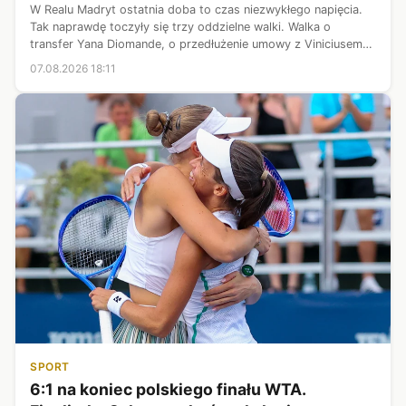
W Realu Madryt ostatnia doba to czas niezwykłego napięcia.
Tak naprawdę toczyły się trzy oddzielne walki. Walka o
transfer Yana Diomande, o przedłużenie umowy z Viniciusem
Juniorem, a także o pozyskanie Rodriego. Ostatecznie
07.08.2026 18:11
sukcesem jak na razie zak...
SPORT
6:1 na koniec polskiego finału WTA.