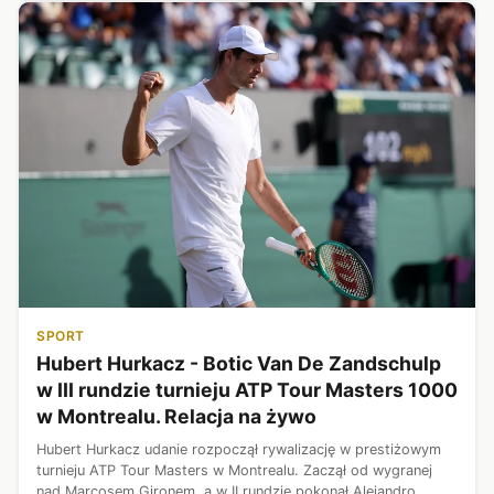
SPORT
Hubert Hurkacz - Botic Van De Zandschulp
w III rundzie turnieju ATP Tour Masters 1000
w Montrealu. Relacja na żywo
Hubert Hurkacz udanie rozpoczął rywalizację w prestiżowym
turnieju ATP Tour Masters w Montrealu. Zaczął od wygranej
nad Marcosem Gironem, a w II rundzie pokonał Alejandro