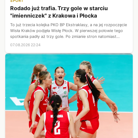
SPORT
Rodado już trafia. Trzy gole w starciu
"imienniczek" z Krakowa i Płocka
To już trzecia kolejka PKO BP Ekstraklasy, a na jej rozpoczęcie
Wisła Kraków podjęła Wisłę Płock. W pierwszej połowie tego
spotkania padły aż trzy gole. Po zmianie stron natomiast
żadna ze stron nie potrafiła zdobyć bramki. Ostatecznie Biała
07.08.2026 22:24
Gwiazda ...