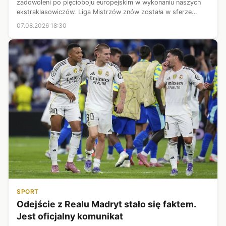
zadowoleni po pięcioboju europejskim w wykonaniu naszych
ekstraklasowiczów. Liga Mistrzów znów została w sferze
marzeń - do tej myśli już się przyzwyczailiśmy, chociaż w
07.08.2026 18:30
Lechu Poznań nadal widać, ż...
SPORT
Odejście z Realu Madryt stało się faktem.
Jest oficjalny komunikat