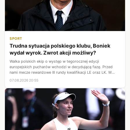
SPORT
Trudna sytuacja polskiego klubu, Boniek
wydał wyrok. Zwrot akcji możliwy?
Walka polskich ekip o występ w tegorocznej edycji
europejskich pucharów wchodzi w decydującą fazę. Przed
nami mecze rewanżowe III rundy kwalifikacji LE oraz LK. W
pierwszej kolejce swoje zadanie zrealizowały: Lech Poznań
07.08.2026 20:55
oraz Jagiellonia Białystok. B...