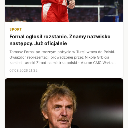
SPORT
Fornal ogłosił rozstanie. Znamy nazwisko
następcy. Już oficjalnie
Tomasz Fornal po rocznym pobycie w Turcji wraca do Polski.
Gwiazdor reprezentacji prowadzonej przez Nikolę Grbicia
zamieni turecki Ziraat na mistrza polski - Aluron CMC Warta
Zawiercie. Wiemy już, że w miejsce Fornala w tureckiej ekipie
07.08.2026 21:32
pojawi się wi...