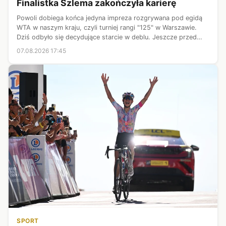
Finalistka Szlema zakończyła karierę
Powoli dobiega końca jedyna impreza rozgrywana pod egidą
WTA w naszym kraju, czyli turniej rangi "125" w Warszawie.
Dziś odbyło się decydujące starcie w deblu. Jeszcze przed
startem finału było jasne, że po tytuł sięgnie co najmniej jedna
07.08.2026 17:45
Polka. Na k...
SPORT