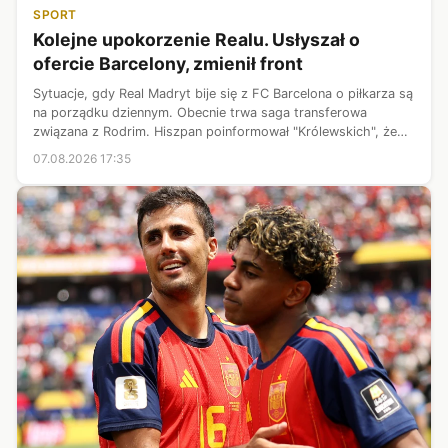
SPORT
Kolejne upokorzenie Realu. Usłyszał o
ofercie Barcelony, zmienił front
Sytuacje, gdy Real Madryt bije się z FC Barcelona o piłkarza są
na porządku dziennym. Obecnie trwa saga transferowa
związana z Rodrim. Hiszpan poinformował "Królewskich", że
wybiera "Blaugranę". W przeszłości podobnie zrobił Neymar
07.08.2026 17:35
Junior, który do d...