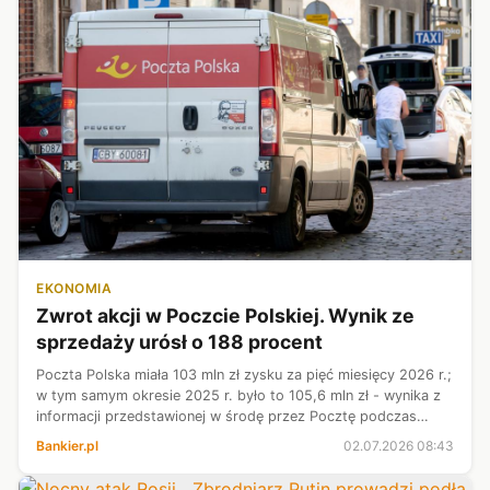
EKONOMIA
Zwrot akcji w Poczcie Polskiej. Wynik ze
sprzedaży urósł o 188 procent
Poczta Polska miała 103 mln zł zysku za pięć miesięcy 2026 r.;
w tym samym okresie 2025 r. było to 105,6 mln zł - wynika z
informacji przedstawionej w środę przez Pocztę podczas
posiedzenia sejmowej Komisji Infrastruktury. Wynik ze
Bankier.pl
02.07.2026 08:43
sprzedaży wzrósł o...