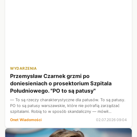
WYDARZENIA
Przemysław Czarnek grzmi po
doniesieniach o prosektorium Szpitala
Południowego. "PO to są patusy"
— To są rzeczy charakterystyczne dla patusów. To są patusy.
PO to są patusy warszawskie, które nie potrafią zarządzać
szpitalami. Robią to w sposób skandaliczny — mówił
Przemysław Czarnek, komentując doniesienia Onetu na temat
Onet Wiadomości
02.07.2026 09:04
bezczeszczenia zwłok w ...