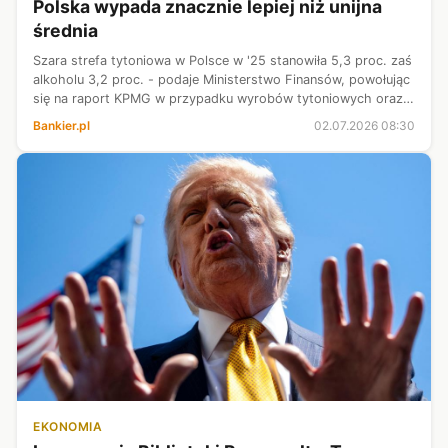
Polska wypada znacznie lepiej niż unijna
średnia
Szara strefa tytoniowa w Polsce w '25 stanowiła 5,3 proc. zaś
alkoholu 3,2 proc. - podaje Ministerstwo Finansów, powołując
się na raport KPMG w przypadku wyrobów tytoniowych oraz
Krajową Administrację Skarbową w przypadku alkoholu.
Bankier.pl
02.07.2026 08:30
EKONOMIA