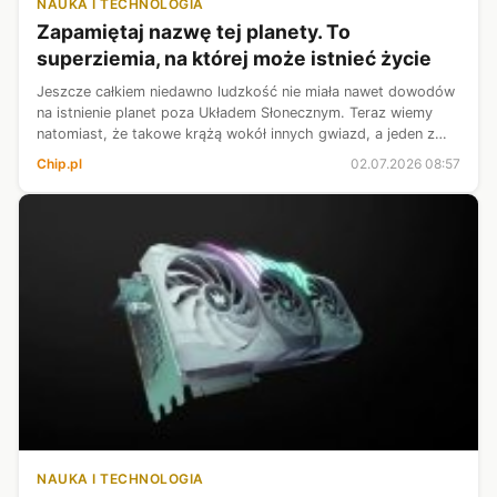
NAUKA I TECHNOLOGIA
Zapamiętaj nazwę tej planety. To
superziemia, na której może istnieć życie
Jeszcze całkiem niedawno ludzkość nie miała nawet dowodów
na istnienie planet poza Układem Słonecznym. Teraz wiemy
natomiast, że takowe krążą wokół innych gwiazd, a jeden z
tych obiektów zalicza się do grona najbardziej obiecujących
Chip.pl
02.07.2026 08:57
światów w poszuki...
NAUKA I TECHNOLOGIA