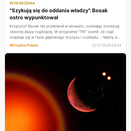
WYDARZENIA
"Szykują się do oddania władzy". Bosak
ostro wypunktował
Krzysztof Bosak nie przebierał w słowach, oceniając kondycję
obecnej ekipy rządzącej. W programie "Tłit" ocenił, że rząd
znajduje się w fazie głębokiego kryzysu i rozkładu. - Mamy do
czynienia ze schyłkiem obecnej władzy - rozpoczął mocno
Wirtualna Polska
02.07.2026 08:54
gość progra...