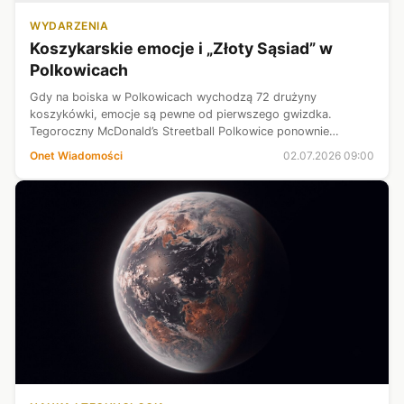
WYDARZENIA
Koszykarskie emocje i „Złoty Sąsiad” w
Polkowicach
Gdy na boiska w Polkowicach wychodzą 72 drużyny
koszykówki, emocje są pewne od pierwszego gwizdka.
Tegoroczny McDonald’s Streetball Polkowice ponownie
przyciągnął zawodników i kibiców, potwierdzając, że to jeden
Onet Wiadomości
02.07.2026 09:00
z największych turniejów koszykówki ul...