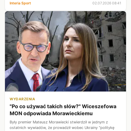
wywiązała się po szczerym wpisie "Lewej", kobieta zabiera
Interia Sport
02.07.2026 08:41
głos i potwierdza - z...
WYDARZENIA
"Po co używać takich słów?" Wiceszefowa
MON odpowiada Morawieckiemu
Były premier Mateusz Morawiecki stwierdził w jednym z
ostatnich wywiadów, że prowadził wobec Ukrainy "politykę