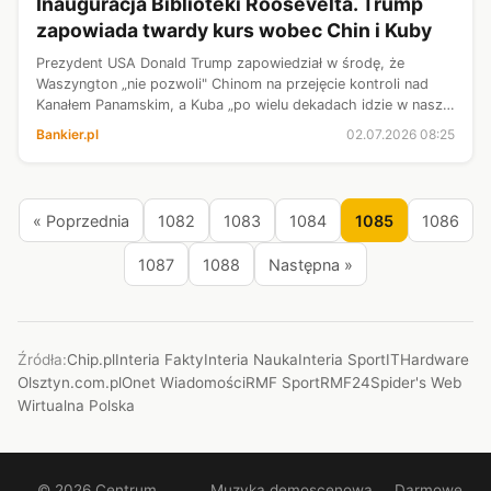
Inauguracja Biblioteki Roosevelta. Trump
zapowiada twardy kurs wobec Chin i Kuby
Prezydent USA Donald Trump zapowiedział w środę, że
Waszyngton „nie pozwoli" Chinom na przejęcie kontroli nad
Kanałem Panamskim, a Kuba „po wielu dekadach idzie w naszą
stronę". Trump wypowiadał się podczas Inauguracji Biblioteki
Bankier.pl
02.07.2026 08:25
Pezydenckiej Theodor...
« Poprzednia
1082
1083
1084
1085
1086
1087
1088
Następna »
Źródła:
Chip.pl
Interia Fakty
Interia Nauka
Interia Sport
ITHardware
Olsztyn.com.pl
Onet Wiadomości
RMF Sport
RMF24
Spider's Web
Wirtualna Polska
© 2026 Centrum.
Muzyka demoscenowa
Darmowe