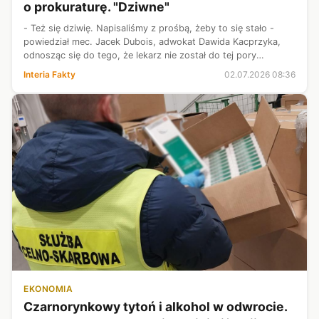
o prokuraturę. "Dziwne"
- Też się dziwię. Napisaliśmy z prośbą, żeby to się stało -
powiedział mec. Jacek Dubois, adwokat Dawida Kacprzyka,
odnosząc się do tego, że lekarz nie został do tej pory
przesłuchany. Kacprzyk jest jedną z postaci w sprawie
Interia Fakty
02.07.2026 08:36
kontrowersji związanych z...
EKONOMIA
Czarnorynkowy tytoń i alkohol w odwrocie.