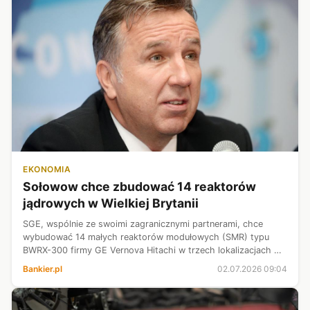
EKONOMIA
Sołowow chce zbudować 14 reaktorów
jądrowych w Wielkiej Brytanii
SGE, wspólnie ze swoimi zagranicznymi partnerami, chce
wybudować 14 małych reaktorów modułowych (SMR) typu
BWRX-300 firmy GE Vernova Hitachi w trzech lokalizacjach w
Wielkiej Brytanii - podała spółka z grupy kapitałowej Michała
Bankier.pl
02.07.2026 09:04
Sołowowa w komunikacie...