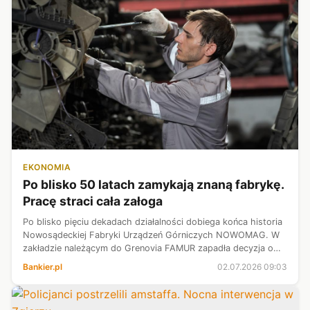
EKONOMIA
Po blisko 50 latach zamykają znaną fabrykę.
Pracę straci cała załoga
Po blisko pięciu dekadach działalności dobiega końca historia
Nowosądeckiej Fabryki Urządzeń Górniczych NOWOMAG. W
zakładzie należącym do Grenovia FAMUR zapadła decyzja o
rozpoczęciu procesu likwidacji działalności oraz
Bankier.pl
02.07.2026 09:03
przeprowadzeniu zwolnień grupo...