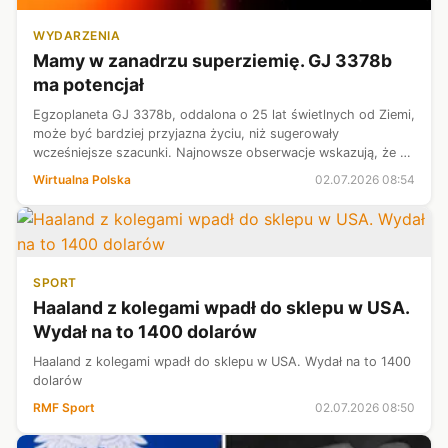
WYDARZENIA
Mamy w zanadrzu superziemię. GJ 3378b
ma potencjał
Egzoplaneta GJ 3378b, oddalona o 25 lat świetlnych od Ziemi,
może być bardziej przyjazna życiu, niż sugerowały
wcześniejsze szacunki. Najnowsze obserwacje wskazują, że ta
superziemia ma ok. 2,3 razy większą masę niż Ziemia i
Wirtualna Polska
02.07.2026 08:54
prawdopodobnie jest skali...
SPORT
Haaland z kolegami wpadł do sklepu w USA.
Wydał na to 1400 dolarów
Haaland z kolegami wpadł do sklepu w USA. Wydał na to 1400
dolarów
RMF Sport
02.07.2026 08:50