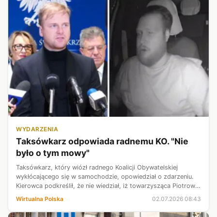
WYDARZENIA
Taksówkarz odpowiada radnemu KO. "Nie
było o tym mowy"
Taksówkarz, który wiózł radnego Koalicji Obywatelskiej
wykłócającego się w samochodzie, opowiedział o zdarzeniu.
Kierowca podkreślił, że nie wiedział, iż towarzysząca Piotrowi
Matanowi kobieta jest w ciąży.
Wirtualna Polska
02.07.2026 08:43