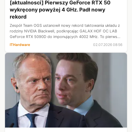
[aktualnosci] Pierwszy GeForce RTX 50
wykręcony powyżej 4 GHz. Padł nowy
rekord
Zespół Team OGS ustanowił nowy rekord taktowania układu z
rodziny NVIDIA Blackwell, podkręcając GALAX HOF OC LAB
GeForce RTX 5090D do imponujących 4002 MHz. To pierwszy
przedstawiciel serii RTX 50, który przekroczył symboliczną
ITHardware
02.07.2026 08:56
barierę 4 GHz. Osiągni...