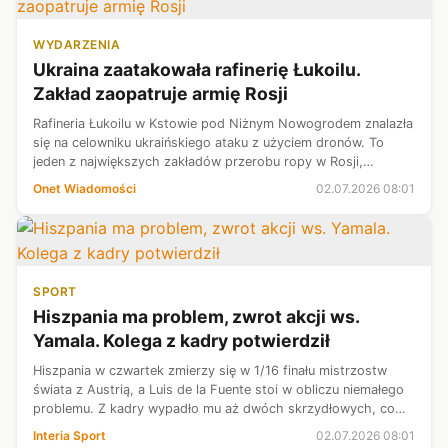
WYDARZENIA
Ukraina zaatakowała rafinerię Łukoilu.
Zakład zaopatruje armię Rosji
Rafineria Łukoilu w Kstowie pod Niżnym Nowogrodem znalazła
się na celowniku ukraińskiego ataku z użyciem dronów. To
jeden z największych zakładów przerobu ropy w Rosji,
kluczowy dla zaopatrywania armii.
Onet Wiadomości
02.07.2026 08:01
SPORT
Hiszpania ma problem, zwrot akcji ws.
Yamala. Kolega z kadry potwierdził
Hiszpania w czwartek zmierzy się w 1/16 finału mistrzostw
świata z Austrią, a Luis de la Fuente stoi w obliczu niemałego
problemu. Z kadry wypadło mu aż dwóch skrzydłowych, co
znacząco ogranicza pole manewru. Tuż przed starciem w fazie
Interia Sport
02.07.2026 08:01
pucharowej pot...