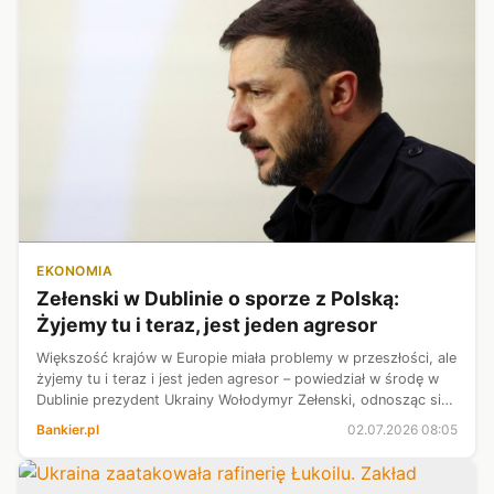
EKONOMIA
Zełenski w Dublinie o sporze z Polską:
Żyjemy tu i teraz, jest jeden agresor
Większość krajów w Europie miała problemy w przeszłości, ale
żyjemy tu i teraz i jest jeden agresor – powiedział w środę w
Dublinie prezydent Ukrainy Wołodymyr Zełenski, odnosząc się
do konfliktu z Polską. Dodał, że „jeśli są pytania, znajdą się na
Bankier.pl
02.07.2026 08:05
n...