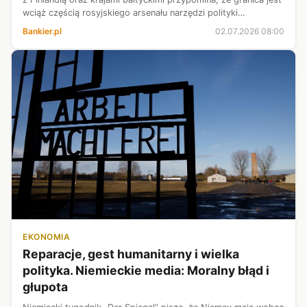
wciąż częścią rosyjskiego arsenału narzędzi polityki
bezpieczeństwa - ocenili komentatorzy fińskich i estońskich
Bankier.pl
02.07.2026 08:00
mediów. Od
EKONOMIA
Reparacje, gest humanitarny i wielka
polityka. Niemieckie media: Moralny błąd i
głupota