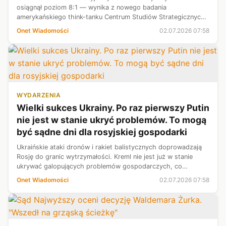
osiągnął poziom 8:1 — wynika z nowego badania
amerykańskiego think-tanku Centrum Studiów Strategicznych i
Międzynarodowych (CSIS). W poprzednich latach stosunek
Onet Wiadomości
02.07.2026 07:58
ten wynosił 2–3:1. Od początku ...
WYDARZENIA
Wielki sukces Ukrainy. Po raz pierwszy Putin
nie jest w stanie ukryć problemów. To mogą
być sądne dni dla rosyjskiej gospodarki
Ukraińskie ataki dronów i rakiet balistycznych doprowadzają
Rosję do granic wytrzymałości. Kreml nie jest już w stanie
ukrywać galopujących problemów gospodarczych, co
prowadzi do frustracji i sporów — nawet w najbliższym
Onet Wiadomości
02.07.2026 07:58
otoczeniu Putina.