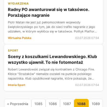
WYDARZENIA
Radny PO awanturował się w taksówce.
Porażające nagranie
Piotr Matan nie jest już pełnomocnikiem wojewody
świętokrzyskiego po tym, jak do sieci trafiło nagranie z jego
udziałem, w którym wykłóca się w taksówce. Polityk Platformy
Obywatelskiej groził odebraniem kierowcy licencji, powołując
Wirtualna Polska
02.07.2026 07:54
się na swoje stan...
SPORT
Sceny z koszulkami Lewandowskiego. Klub
wszystko ujawnił. To nie fotomontaż
Robert Lewandowski związał się kontraktem z Chicago Fire.
Kibice "Strażaków" niemalże oszaleli na punkcie polskiego
napastnika. Klub opublikował nagranie, które pokazuje, że
miejscowi fani są wniebowzięci po tym transferze, a minęło
Interia Sport
02.07.2026 07:54
raptem kilka dni ...
« Poprzednia
1085
1086
1087
1088
1089