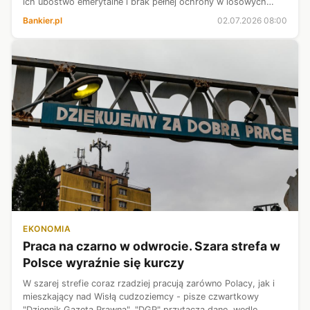
ich ubóstwo emerytalne i brak pełnej ochrony w losowych
przypadkach - powiedział w wywiadzie dla PAP szef
Bankier.pl
02.07.2026 08:00
Państwowej Inspekcji Pr...
EKONOMIA
Praca na czarno w odwrocie. Szara strefa w
Polsce wyraźnie się kurczy
W szarej strefie coraz rzadziej pracują zarówno Polacy, jak i
mieszkający nad Wisłą cudzoziemcy - pisze czwartkowy
"Dziennik Gazeta Prawna". "DGP" przytacza dane, wedle