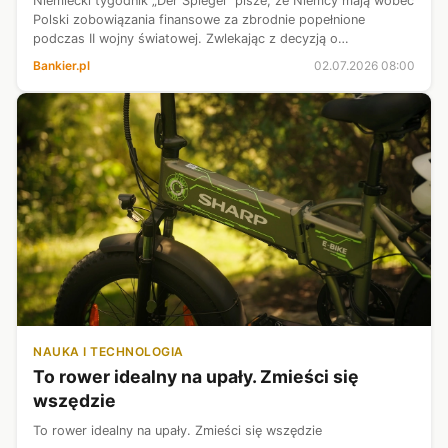
Niemiecki tygodnik „Der Spiegel” pisze, że Niemcy mają wobec
Polski zobowiązania finansowe za zbrodnie popełnione
podczas II wojny światowej. Zwlekając z decyzją o
humanitarnym geście, rząd w Berlinie popełnia moralny błąd, a
Bankier.pl
02.07.2026 08:00
z politycznego punktu wi...
NAUKA I TECHNOLOGIA
To rower idealny na upały. Zmieści się
wszędzie
To rower idealny na upały. Zmieści się wszędzie