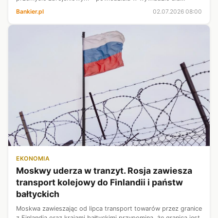
czwartkowej „Rzeczpospolitej” wiceszefowa MON Magdalena
Bankier.pl
02.07.2026 08:00
Sobkowiak-Czarnecka.
EKONOMIA
Moskwy uderza w tranzyt. Rosja zawiesza
transport kolejowy do Finlandii i państw
bałtyckich
Moskwa zawieszając od lipca transport towarów przez granice
z Finlandią oraz krajami bałtyckimi przypomina, że granica jest