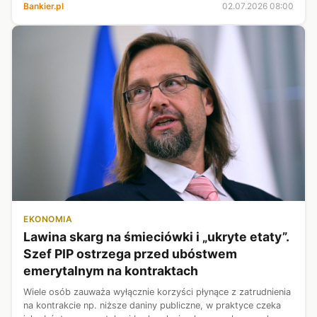
Czernicki. Wyraził nadzieję, że szczegółowe mechanizmy
Bankier.pl
02.07.2026 08:00
finansowania zostaną...
EKONOMIA
Lawina skarg na śmieciówki i „ukryte etaty”.
Szef PIP ostrzega przed ubóstwem
emerytalnym na kontraktach
Wiele osób zauważa wyłącznie korzyści płynące z zatrudnienia
na kontrakcie np. niższe daniny publiczne, w praktyce czeka