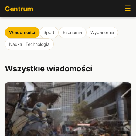
☰
Centrum
Wiadomości
Sport
Ekonomia
Wydarzenia
Nauka i Technologia
Wszystkie wiadomości