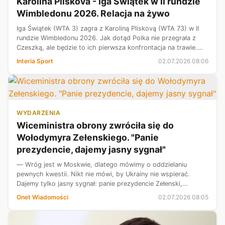
Karolina Pliskova - Iga Świątek w II rundzie
Wimbledonu 2026. Relacja na żywo
Iga Świątek (WTA 3) zagra z Karoliną Pliskovą (WTA 73) w II
rundzie Wimbledonu 2026. Jak dotąd Polka nie przegrała z
Czeszką, ale będzie to ich pierwsza konfrontacja na trawie.
Czy nasza tenisistka postawi kolejny krok w kierunku obrony
Interia Sport
02.07.2026 08:06
tytułu? Zapra...
WYDARZENIA
Wiceministra obrony zwróciła się do
Wołodymyra Zełenskiego. "Panie
prezydencie, dajemy jasny sygnał"
— Wróg jest w Moskwie, dlatego mówimy o oddzielaniu
pewnych kwestii. Nikt nie mówi, by Ukrainy nie wspierać.
Dajemy tylko jasny sygnał: panie prezydencie Zełenski,
mówiliśmy, że to poszło o jeden most za daleko —
Onet Wiadomości
02.07.2026 08:05
powiedziała wiceszefowa MON Magdalena...