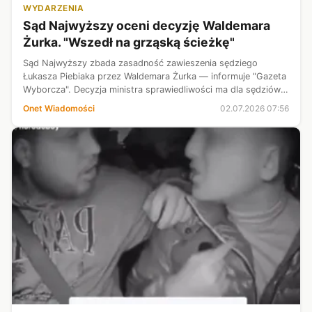
WYDARZENIA
Sąd Najwyższy oceni decyzję Waldemara
Żurka. "Wszedł na grząską ścieżkę"
Sąd Najwyższy zbada zasadność zawieszenia sędziego
Łukasza Piebiaka przez Waldemara Żurka — informuje "Gazeta
Wyborcza". Decyzja ministra sprawiedliwości ma dla sędziów
precedensowe znaczenie.
Onet Wiadomości
02.07.2026 07:56