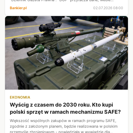
których inspektorzy w 2025 roku wykryli o 7,5 proc. mniej
Bankier.pl
02.07.2026 08:00
nielegalnie zatrudniony...
EKONOMIA
Wyścig z czasem do 2030 roku. Kto kupi
polski sprzęt w ramach mechanizmu SAFE?
Większość wspólnych zakupów w ramach programu SAFE,
zgodnie z założonym planem, będzie realizowana w polskim
przemyśle zbrojeniowym - powiedziała w wywiadzie dla