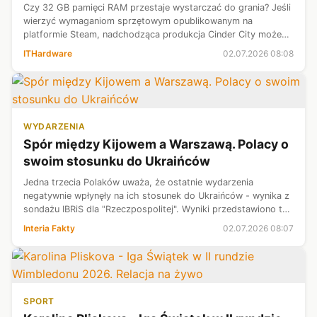
Czy 32 GB pamięci RAM przestaje wystarczać do grania? Jeśli
wierzyć wymaganiom sprzętowym opublikowanym na
platformie Steam, nadchodząca produkcja Cinder City może
wyznaczyć nowy, dość kontrowersyjny standard. Twórcy
ITHardware
02.07.2026 08:08
zalecają bowiem aż 64 GB pamięci ...
WYDARZENIA
Spór między Kijowem a Warszawą. Polacy o
swoim stosunku do Ukraińców
Jedna trzecia Polaków uważa, że ostatnie wydarzenia
negatywnie wpłynęły na ich stosunek do Ukraińców - wynika z
sondażu IBRiS dla "Rzeczpospolitej". Wyniki przedstawiono też
biorąc pod uwagę sympatie polityczne oraz dane
Interia Fakty
02.07.2026 08:07
demograficzne. Badanie przepr...
SPORT