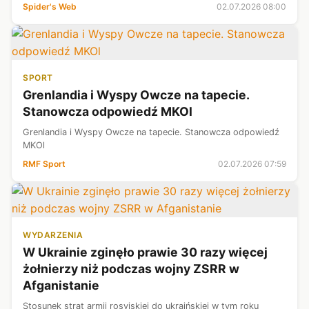
Spider's Web
02.07.2026 08:00
SPORT
Grenlandia i Wyspy Owcze na tapecie.
Stanowcza odpowiedź MKOl
Grenlandia i Wyspy Owcze na tapecie. Stanowcza odpowiedź
MKOl
RMF Sport
02.07.2026 07:59
WYDARZENIA
W Ukrainie zginęło prawie 30 razy więcej
żołnierzy niż podczas wojny ZSRR w
Afganistanie
Stosunek strat armii rosyjskiej do ukraińskiej w tym roku