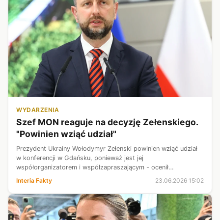
WYDARZENIA
Szef MON reaguje na decyzję Zełenskiego.
"Powinien wziąć udział"
Prezydent Ukrainy Wołodymyr Zełenski powinien wziąć udział
w konferencji w Gdańsku, ponieważ jest jej
współorganizatorem i współzapraszającym - ocenił
wicepremier i szef MON Władysław Kosiniak-Kamysz.
Interia Fakty
23.06.2026 15:02
Jednocześnie wskazał, że brak jego obecności jest...