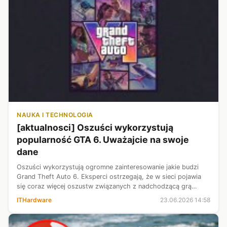
NAUKA I TECHNOLOGIA
[aktualnosci] Oszuści wykorzystują
popularność GTA 6. Uważajcie na swoje
dane
Oszuści wykorzystują ogromne zainteresowanie jakie budzi
Grand Theft Auto 6. Eksperci ostrzegają, że w sieci pojawia
się coraz więcej oszustw związanych z nadchodzącą grą
Rockstar Games, których celem jest wyłudzenie danych
ITHardware
23.06.2026 14:58
użytkowników lub zainstalo...