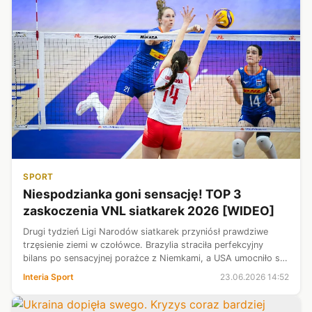
SPORT
Niespodzianka goni sensację! TOP 3
zaskoczenia VNL siatkarek 2026 [WIDEO]
Drugi tydzień Ligi Narodów siatkarek przyniósł prawdziwe
trzęsienie ziemi w czołówce. Brazylia straciła perfekcyjny
bilans po sensacyjnej porażce z Niemkami, a USA umocniło się
na pozycji lidera po efektownym zwycięstwie nad Włochami.
Interia Sport
23.06.2026 14:52
Różnice w tabel...