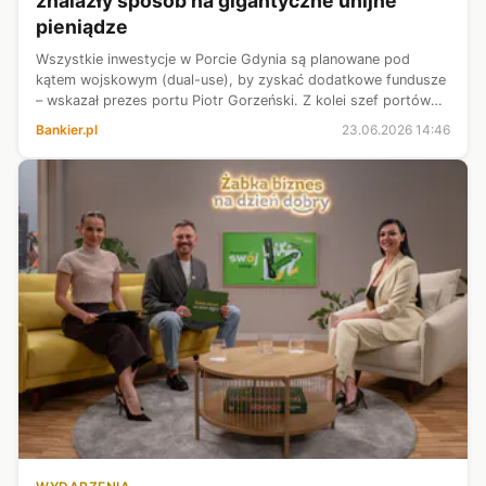
znalazły sposób na gigantyczne unijne
pieniądze
Wszystkie inwestycje w Porcie Gdynia są planowane pod
kątem wojskowym (dual-use), by zyskać dodatkowe fundusze
– wskazał prezes portu Piotr Gorzeński. Z kolei szef portów
Szczecin-Świnoujście Jarosław Siergiej wskazał, że z powodu
Bankier.pl
23.06.2026 14:46
braku wejścia w życ...