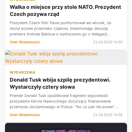
Walka o miejsce przy stole NATO. Prezydent
Czech pozywa rząd
Prezydent Czech Petr Pavel poinformował we wtorek, że
złożył pozew przeciwko rządowi, kwestionując decyzję
premiera Andreja Babisza o wykluczeniu go z delegacji
rządowej, która weźmie udział w lipcowym szczycie NATO w
Onet Wiadomości
23.06.2026 14:59
Ankarze. To kolejna odsłona spor...
WYDARZENIA
Donald Tusk wbija szpilę prezydentowi.
Wystarczyły cztery słowa
Premier Donald Tusk opublikował fragment wypowiedzi
prezydenta Karola Nawrockiego dotyczący finansowania
przemysłu zbrojeniowego w Polsce. "No co pan nie powie" —
brzmi opis nagrania.
Onet Wiadomości
23.06.2026 14:58