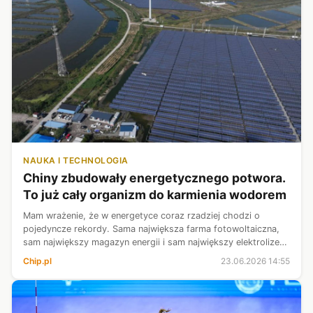
NAUKA I TECHNOLOGIA
Chiny zbudowały energetycznego potwora.
To już cały organizm do karmienia wodorem
Mam wrażenie, że w energetyce coraz rzadziej chodzi o
pojedyncze rekordy. Sama największa farma fotowoltaiczna,
sam największy magazyn energii i sam największy elektrolizer
to dziś za mało, aby rozwiać wszelkie wątpliwości.
Chip.pl
23.06.2026 14:55
Najciekawsze projekty zacz...