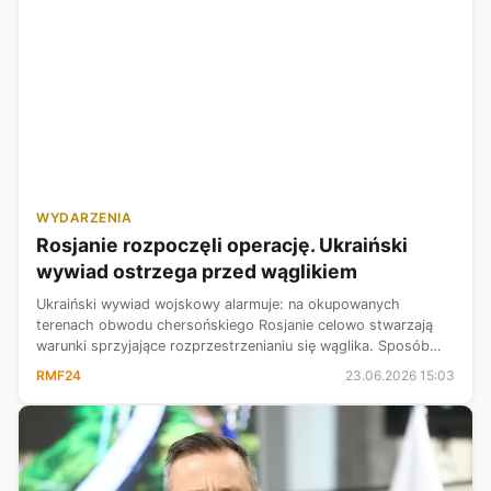
WYDARZENIA
Rosjanie rozpoczęli operację. Ukraiński
wywiad ostrzega przed wąglikiem
Ukraiński wywiad wojskowy alarmuje: na okupowanych
terenach obwodu chersońskiego Rosjanie celowo stwarzają
warunki sprzyjające rozprzestrzenianiu się wąglika. Sposób
utylizacji zakażonych zwierząt oraz brak odpowiednich
RMF24
23.06.2026 15:03
zabezpieczeń mogą stanowić pow...