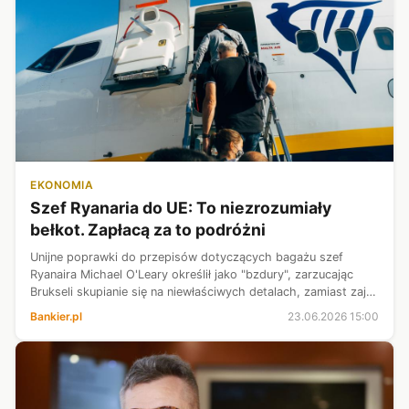
EKONOMIA
Szef Ryanaria do UE: To niezrozumiały
bełkot. Zapłacą za to podróżni
Unijne poprawki do przepisów dotyczących bagażu szef
Ryanaira Michael O'Leary określił jako "bzdury", zarzucając
Brukseli skupianie się na niewłaściwych detalach, zamiast zająć
się naprawdę palącymi problemami, które dławią europejską
Bankier.pl
23.06.2026 15:00
branżę lotniczą...