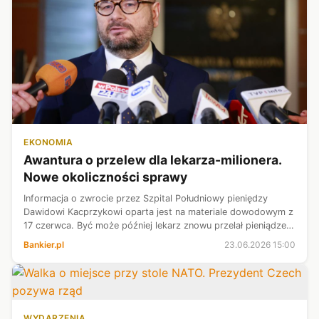
EKONOMIA
Awantura o przelew dla lekarza-milionera.
Nowe okoliczności sprawy
Informacja o zwrocie przez Szpital Południowy pieniędzy
Dawidowi Kacprzykowi oparta jest na materiale dowodowym z
17 czerwca. Być może później lekarz znowu przelał pieniądze -
powiedział PAP rzecznik Prokuratury Okręgowej w Warszawie
Bankier.pl
23.06.2026 15:00
prok. Piotr Anto...
WYDARZENIA