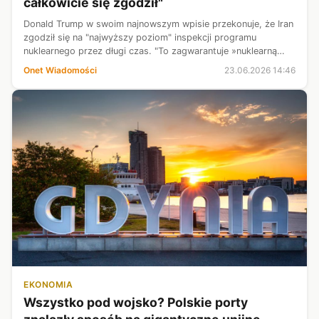
całkowicie się zgodził"
Donald Trump w swoim najnowszym wpisie przekonuje, że Iran
zgodził się na "najwyższy poziom" inspekcji programu
nuklearnego przez długi czas. "To zagwarantuje »nuklearną
uczciwość«" — napisał. Przekazał również, co dalej z cieśniną
Onet Wiadomości
23.06.2026 14:46
Ormuz.
EKONOMIA
Wszystko pod wojsko? Polskie porty