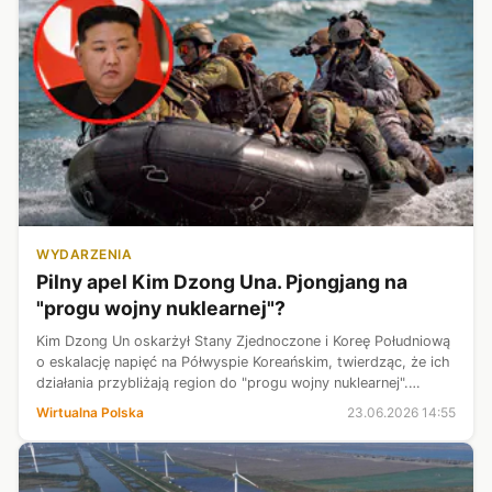
WYDARZENIA
Pilny apel Kim Dzong Una. Pjongjang na
"progu wojny nuklearnej"?
Kim Dzong Un oskarżył Stany Zjednoczone i Koreę Południową
o eskalację napięć na Półwyspie Koreańskim, twierdząc, że ich
działania przybliżają region do "progu wojny nuklearnej".
Zapowiedział jednocześnie dalszą rozbudowę
Wirtualna Polska
23.06.2026 14:55
północnokoreańskiego potencj...