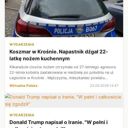
WYDARZENIA
Koszmar w Krośnie. Napastnik dźgał 22-
latkę nożem kuchennym
Kilkanaście ciosów nożem otrzymała od 27-letniego agresora
22-letnia kobieta zaatakowana w niedzielę po południu na ul.
Legionów w Krośnie . Mężczyzna, mieszkaniec powiatu
jasielskiego, tak długo zadawał rany swojej ofierze, aż złamał
Wirtualna Polska
23.06.2026 14:47
narzędzie zbrod...
WYDARZENIA
Donald Trump napisał o Iranie. "W pełni i