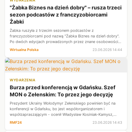
WYDARZENIA
"Żabka Biznes na dzień dobry" – rusza trzeci
sezon podcastów z franczyzobiorcami
Żabki
Żabka ruszyła z trzecim sezonem podcastów z
franczyzobiorcami pod nazwą "Żabka Biznes na dzień dobry".
Po dwóch edycjach prowadzonych przez znane osobowości
medialne tym razem po raz pierwszy w historii formatu pojawił
Wirtualna Polska
23.06.2026 14:44
się duet gospodarzy - Paulina S...
WYDARZENIA
Burza przed konferencją w Gdańsku. Szef
MON o Zełenskim: To przez jego decyzję
Prezydent Ukrainy Wołodymyr Zełenskiego powinien być na
konferencji w Gdańsku, bo jest współorganizatorem i
współzapraszającym - ocenił Władysław Kosiniak-Kamysz,
wicepremier i szef MON. Podkreślił, że gdyby nie decyzja
RMF24
23.06.2026 14:43
Zełenskiego o nadaniu jednostc...