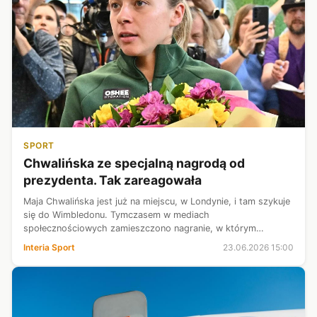
SPORT
Chwalińska ze specjalną nagrodą od
prezydenta. Tak zareagowała
Maja Chwalińska jest już na miejscu, w Londynie, i tam szykuje
się do Wimbledonu. Tymczasem w mediach
społecznościowych zamieszczono nagranie, w którym
potwierdzono wręczenie tenisistce specjalnej nagrody. 24-
Interia Sport
23.06.2026 15:00
latka odebrała ją przed samym wylotem z r...