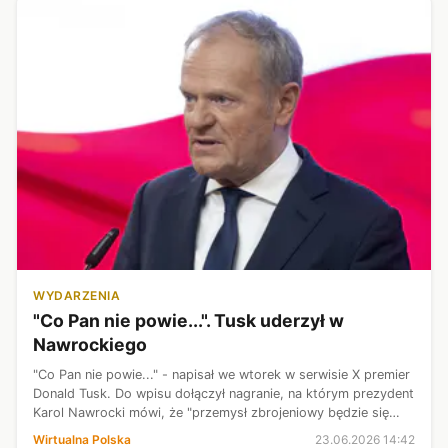
WYDARZENIA
"Co Pan nie powie...". Tusk uderzył w
Nawrockiego
"Co Pan nie powie..." - napisał we wtorek w serwisie X premier
Donald Tusk. Do wpisu dołączył nagranie, na którym prezydent
Karol Nawrocki mówi, że "przemysł zbrojeniowy będzie się
rozwijał między innymi za sprawą kredytu, który trafił do
Wirtualna Polska
23.06.2026 14:42