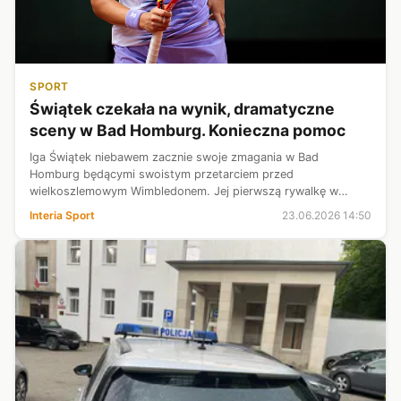
SPORT
Świątek czekała na wynik, dramatyczne
sceny w Bad Homburg. Konieczna pomoc
Iga Świątek niebawem zacznie swoje zmagania w Bad
Homburg będącymi swoistym przetarciem przed
wielkoszlemowym Wimbledonem. Jej pierwszą rywalkę w
Niemczech wyłoniło starcie Evy Lys z Emmą Navarro, w
Interia Sport
23.06.2026 14:50
trakcie którego doszło niestety do dramatycznej sce...