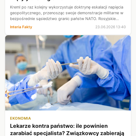
Kreml po raz kolejny wykorzystuje doktrynę eskalacji napięcia
geopolitycznego, przenosząc swoje demonstracje militarne w
bezpośrednie sąsiedztwo granic państw NATO. Rosyjskie
lotnictwo strategiczne przeprowadziło ćwiczenia nuklearne na
Interia Fakty
23.06.2026 13:40
dalekiej półno...
EKONOMIA
Lekarze kontra państwo: ile powinien
zarabiać specjalista? Związkowcy zabierają