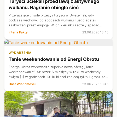
Turyści uciekali przed lawą z aktywnego
wulkanu. Nagranie obiegło sieć
Przerażające chwile przeżyli turyści w Gwatemali, gdy
podczas wędrówki po zboczach wulkanu Fuego zostali
zaskoczeni przez erupcję. W ich kierunku zaczęły spadać
rozżarzone odłamki skał, zmuszając uczestników wyprawy do
Interia Fakty
23.06.2026 13:45
ucieczki i szukania schronienia...
WYDARZENIA
Tanie weekendowanie od Energi Obrotu
Energa Obrót wprowadza zupełnie nową ofertę „Tanie
weekendowanie”. Aż przez 6 miesięcy w roku w weekendy i
święta [1] w godzinach 10-16 klienci zapłacą tylko 1 grosz za
każdą kilowatogodzinę prądu!
Onet Wiadomości
23.06.2026 13:45