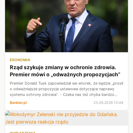
EKONOMIA
Rząd szykuje zmiany w ochronie zdrowia.
Premier mówi o „odważnych propozycjach”
Premier Donald Tusk zapowiedział we wtorek, że będzie „prosił
o odważniejsze propozycje ustawowe dotyczące naprawy
systemu ochrony zdrowia”. - Czeka nas też chyba bardzo
poważna rozmowa z szefostwem NFZ-u - dodał szef rządu.
Bankier.pl
23.06.2026 13:48