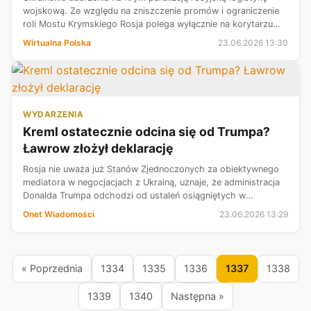
wojskową. Ze względu na zniszczenie promów i ograniczenie
roli Mostu Krymskiego Rosja polega wyłącznie na korytarzu
lądowym. Ten jest jednak nieustannie atakowany przez drony.
Wirtualna Polska
23.06.2026 13:30
Według ekspertó...
WYDARZENIA
Kreml ostatecznie odcina się od Trumpa?
Ławrow złożył deklarację
Rosja nie uważa już Stanów Zjednoczonych za obiektywnego
mediatora w negocjacjach z Ukrainą, uznaje, że administracja
Donalda Trumpa odchodzi od ustaleń osiągniętych w
Anchorage, i zamierza realizować swoje cele poprzez
Onet Wiadomości
23.06.2026 13:29
kontynuację wojny — oświadczył...
« Poprzednia
1334
1335
1336
1337
1338
1339
1340
Następna »