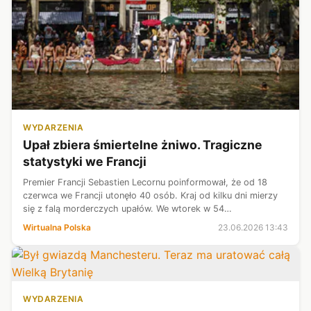
WYDARZENIA
Upał zbiera śmiertelne żniwo. Tragiczne
statystyki we Francji
Premier Francji Sebastien Lecornu poinformował, że od 18
czerwca we Francji utonęło 40 osób. Kraj od kilku dni mierzy
się z falą morderczych upałów. We wtorek w 54
departamentach obowiązuje czerwony alert pogodowy, czyli
Wirtualna Polska
23.06.2026 13:43
najwyższy stopień ostrzeżenia...
WYDARZENIA