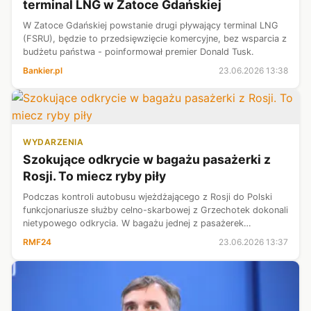
terminal LNG w Zatoce Gdańskiej
W Zatoce Gdańskiej powstanie drugi pływający terminal LNG
(FSRU), będzie to przedsięwzięcie komercyjne, bez wsparcia z
budżetu państwa - poinformował premier Donald Tusk.
Bankier.pl
23.06.2026 13:38
WYDARZENIA
Szokujące odkrycie w bagażu pasażerki z
Rosji. To miecz ryby piły
Podczas kontroli autobusu wjeżdżającego z Rosji do Polski
funkcjonariusze służby celno-skarbowej z Grzechotek dokonali
nietypowego odkrycia. W bagażu jednej z pasażerek
znaleziono miecz ryby piły, czyli tzw. rostrum, o długości 57
RMF24
23.06.2026 13:37
centymetrów. Przewó...