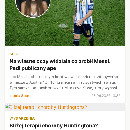
SPORT
Na własne oczy widziała co zrobił Messi.
Padł publiczny apel
Leo Messi pobił kolejny rekord w swojej karierze, zdobywając
w meczu z Austrią 17. i 18. bramkę na mistrzostwach świata.
Tym samym poprawił on wynik Miroslava Klose, który wynosił
16 goli. Wszystkiemu z trybun przyglądała się Shakira, która
Interia Sport
23.06.2026 13:35
po zakońc...
WYDARZENIA
Bliżej terapii choroby Huntingtona?