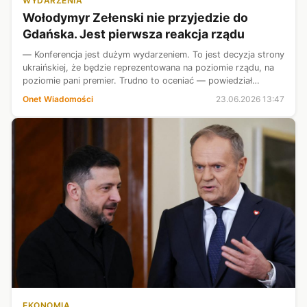
WYDARZENIA
Wołodymyr Zełenski nie przyjedzie do
Gdańska. Jest pierwsza reakcja rządu
— Konferencja jest dużym wydarzeniem. To jest decyzja strony
ukraińskiej, że będzie reprezentowana na poziomie rządu, na
poziomie pani premier. Trudno to oceniać — powiedział
rzecznik rządu Adam Szłapka.
Onet Wiadomości
23.06.2026 13:47
EKONOMIA