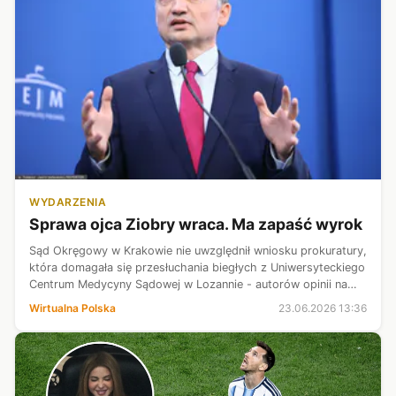
WYDARZENIA
Sprawa ojca Ziobry wraca. Ma zapaść wyrok
Sąd Okręgowy w Krakowie nie uwzględnił wniosku prokuratury,
która domagała się przesłuchania biegłych z Uniwersyteckiego
Centrum Medycyny Sądowej w Lozannie - autorów opinii na
temat leczenia zmarłego w krakowskim szpitalu w 2006 r.
Wirtualna Polska
23.06.2026 13:36
Jerzego Ziobry. W...