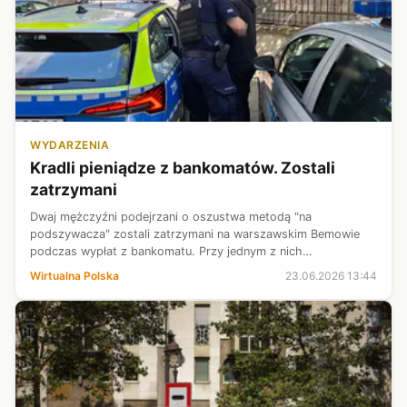
WYDARZENIA
Kradli pieniądze z bankomatów. Zostali
zatrzymani
Dwaj mężczyźni podejrzani o oszustwa metodą "na
podszywacza" zostali zatrzymani na warszawskim Bemowie
podczas wypłat z bankomatu. Przy jednym z nich
funkcjonariusze znaleźli ponad 15 tys. zł. Obaj usłyszeli zarzut
Wirtualna Polska
23.06.2026 13:44
oszustwa i trafili do aresztu na tr...