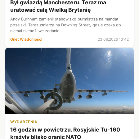
Był gwiazdą Manchesteru. Teraz ma
uratować całą Wielką Brytanię
Andy Burnham zamienił stanowisko burmistrza na mandat
poselski. Teraz zmierza na Downing Street, gdzie czeka go
niemal niemożliwe zadanie.
Onet Wiadomości
23.06.2026 13:42
WYDARZENIA
16 godzin w powietrzu. Rosyjskie Tu-160
krążyły blisko granic NATO