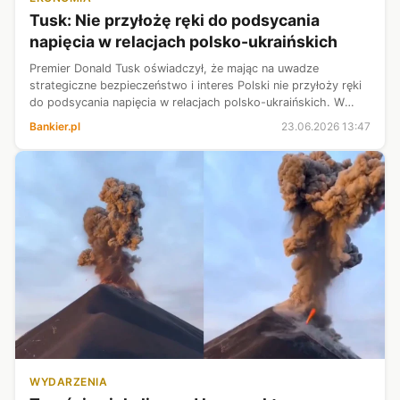
Tusk: Nie przyłożę ręki do podsycania
napięcia w relacjach polsko-ukraińskich
Premier Donald Tusk oświadczył, że mając na uwadze
strategiczne bezpieczeństwo i interes Polski nie przyłoży ręki
do podsycania napięcia w relacjach polsko-ukraińskich. W
interesie Polski „jest budowanie możliwie dobrych relacji,
Bankier.pl
23.06.2026 13:47
zbudowanych na wizji...
WYDARZENIA