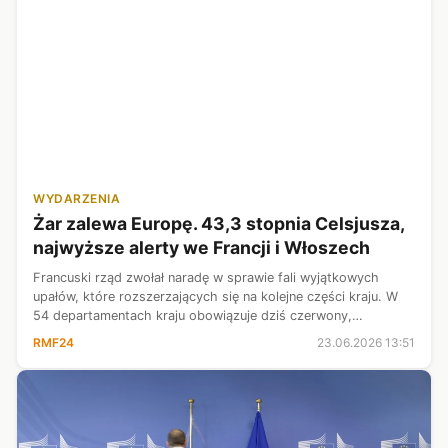
WYDARZENIA
Żar zalewa Europę. 43,3 stopnia Celsjusza,
najwyższe alerty we Francji i Włoszech
Francuski rząd zwołał naradę w sprawie fali wyjątkowych
upałów, które rozszerzających się na kolejne części kraju. W
54 departamentach kraju obowiązuje dziś czerwony,
najwyższy alert. Taki sam stopień obowiązuje w 15 miastach
RMF24
23.06.2026 13:51
we Włoszech. Na ekstrema...