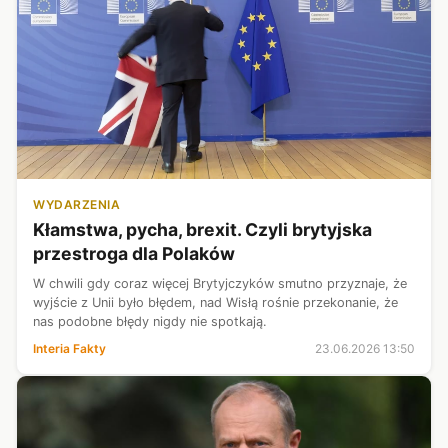
WYDARZENIA
Kłamstwa, pycha, brexit. Czyli brytyjska
przestroga dla Polaków
W chwili gdy coraz więcej Brytyjczyków smutno przyznaje, że
wyjście z Unii było błędem, nad Wisłą rośnie przekonanie, że
nas podobne błędy nigdy nie spotkają.
Interia Fakty
23.06.2026 13:50