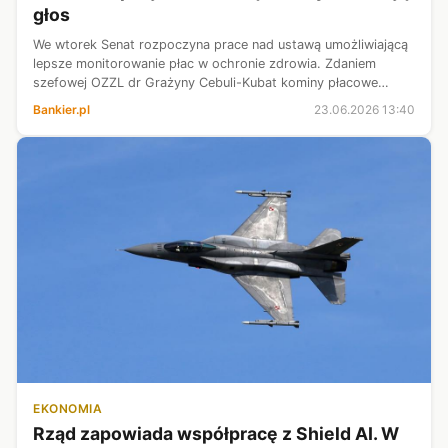
głos
We wtorek Senat rozpoczyna prace nad ustawą umożliwiającą
lepsze monitorowanie płac w ochronie zdrowia. Zdaniem
szefowej OZZL dr Grażyny Cebuli-Kubat kominy płacowe
dotyczą wąskiej grupy lekarzy o unikalnych umiejętnościach.
Bankier.pl
23.06.2026 13:40
Procedowane przepisy zmie...
EKONOMIA
Rząd zapowiada współpracę z Shield AI. W