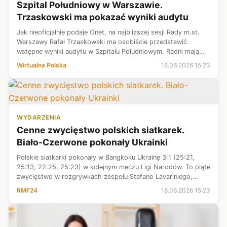
Szpital Południowy w Warszawie.
Trzaskowski ma pokazać wyniki audytu
Jak nieoficjalnie podaje Onet, na najbliższej sesji Rady m.st.
Warszawy Rafał Trzaskowski ma osobiście przedstawić
wstępne wyniki audytu w Szpitalu Południowym. Radni mają
też zająć się wnioskiem o kontrolę zasad przyjmowania
Wirtualna Polska
18.06.2026 15:23
pacjentów, wynagrodzeń i...
WYDARZENIA
Cenne zwycięstwo polskich siatkarek.
Biało-Czerwone pokonały Ukrainki
​Polskie siatkarki pokonały w Bangkoku Ukrainę 3:1 (25:21,
25:13, 22:25, 25:23) w kolejnym meczu Ligi Narodów. To piąte
zwycięstwo w rozgrywkach zespołu Stefano Lavariniego,
który w sobotę zmierzy się z Holandią.
RMF24
18.06.2026 15:23