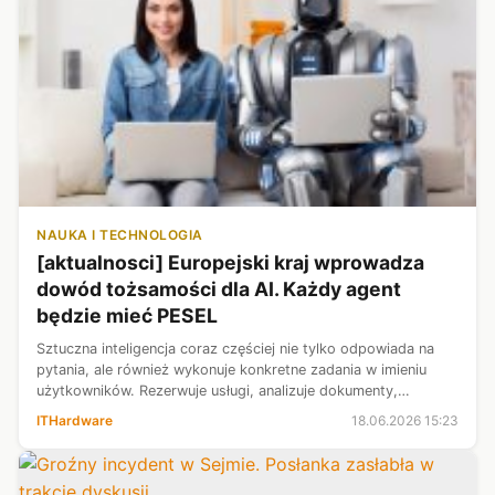
NAUKA I TECHNOLOGIA
[aktualnosci] Europejski kraj wprowadza
dowód tożsamości dla AI. Każdy agent
będzie mieć PESEL
Sztuczna inteligencja coraz częściej nie tylko odpowiada na
pytania, ale również wykonuje konkretne zadania w imieniu
użytkowników. Rezerwuje usługi, analizuje dokumenty,
przygotowuje raporty, a w przyszłości może nawet
ITHardware
18.06.2026 15:23
samodzielnie załatwiać sprawy ...