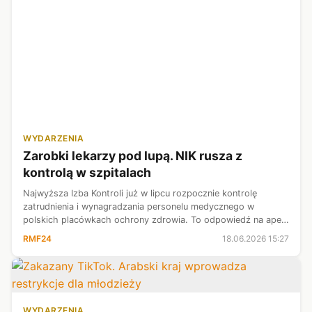
WYDARZENIA
Zarobki lekarzy pod lupą. NIK rusza z
kontrolą w szpitalach
Najwyższa Izba Kontroli już w lipcu rozpocznie kontrolę
zatrudnienia i wynagradzania personelu medycznego w
polskich placówkach ochrony zdrowia. To odpowiedź na apel
premiera Donalda Tuska, który domaga się pełnej
RMF24
18.06.2026 15:27
transparentności w wydatkowaniu publ...
WYDARZENIA