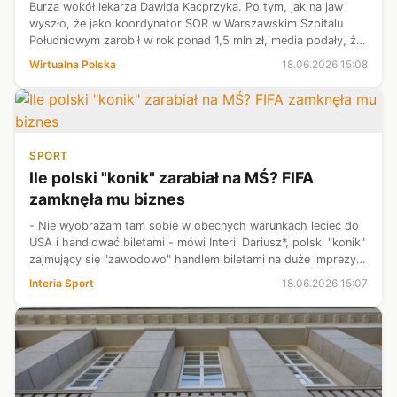
Burza wokół lekarza Dawida Kacprzyka. Po tym, jak na jaw
wyszło, że jako koordynator SOR w Warszawskim Szpitalu
Południowym zarobił w rok ponad 1,5 mln zł, media podały, że
w placówce istniał też pokój VIP dla polityków KO. Tymczasem
Wirtualna Polska
18.06.2026 15:08
Kacprzyk skorygo...
SPORT
Ile polski "konik" zarabiał na MŚ? FIFA
zamknęła mu biznes
- Nie wyobrażam tam sobie w obecnych warunkach lecieć do
USA i handlować biletami - mówi Interii Dariusz*, polski "konik"
zajmujący się "zawodowo" handlem biletami na duże imprezy.
Mówi o tym, jak takich jak on, pokonała FIFA i ujawnia, ile do
Interia Sport
18.06.2026 15:07
tej po...