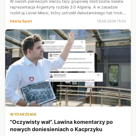
W swoim pierwszym meczu fazy grupowej mistrzostw świata
reprezentacja Argentyny rozbiła 3:0 Algierię. A w zasadzie
rozbił ją Lionel Messi, który ustrzelił debiutanckiego hat-tricka
na mundialu. 38-latek przystąpił do turnieju w wybitnej formie.
Interia Sport
18.06.2026 15:10
Jak t...
WYDARZENIA
"Oczywisty wał". Lawina komentarzy po
nowych doniesieniach o Kacprzyku