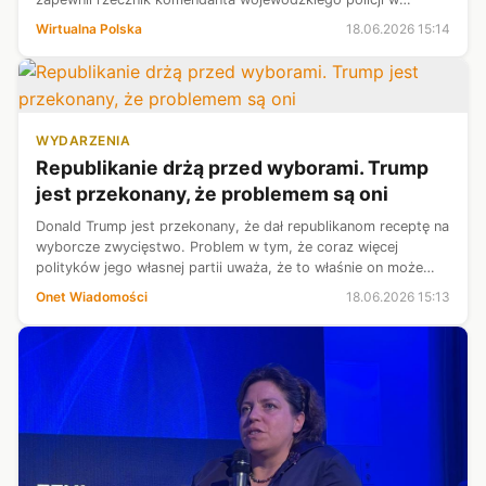
Lublinie podinsp. Andrzej Fijołek, mówiąc o zatrzymanym w
Wirtualna Polska
18.06.2026 15:14
czwartek mężczyźnie.
WYDARZENIA
Republikanie drżą przed wyborami. Trump
jest przekonany, że problemem są oni
Donald Trump jest przekonany, że dał republikanom receptę na
wyborcze zwycięstwo. Problem w tym, że coraz więcej
polityków jego własnej partii uważa, że to właśnie on może
pozbawić ich większości w Kongresie.
Onet Wiadomości
18.06.2026 15:13