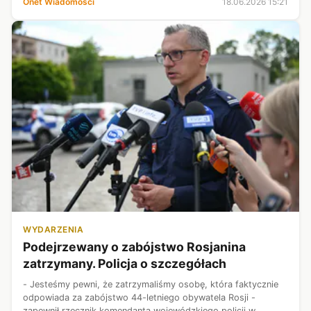
Onet Wiadomości
18.06.2026 15:21
niesprawiedliwe i nieety...
WYDARZENIA
Podejrzewany o zabójstwo Rosjanina
zatrzymany. Policja o szczegółach
- Jesteśmy pewni, że zatrzymaliśmy osobę, która faktycznie
odpowiada za zabójstwo 44-letniego obywatela Rosji -
zapewnił rzecznik komendanta wojewódzkiego policji w