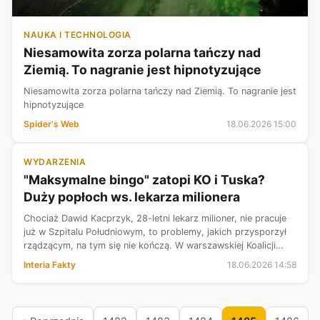
NAUKA I TECHNOLOGIA
Niesamowita zorza polarna tańczy nad
Ziemią. To nagranie jest hipnotyzujące
Niesamowita zorza polarna tańczy nad Ziemią. To nagranie jest
hipnotyzujące
Spider's Web
18.06.2026 15:00
WYDARZENIA
"Maksymalne bingo" zatopi KO i Tuska?
Duży popłoch ws. lekarza milionera
Chociaż Dawid Kacprzyk, 28-letni lekarz milioner, nie pracuje
już w Szpitalu Południowym, to problemy, jakich przysporzył
rządzącym, na tym się nie kończą. W warszawskiej Koalicji
Obywatelskiej poruszenie jest ogromne. Podobnie jak ogromny
Interia Fakty
18.06.2026 14:58
jest strac...