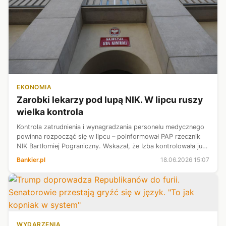
EKONOMIA
Zarobki lekarzy pod lupą NIK. W lipcu ruszy
wielka kontrola
Kontrola zatrudnienia i wynagradzania personelu medycznego
powinna rozpocząć się w lipcu – poinformował PAP rzecznik
NIK Bartłomiej Pograniczny. Wskazał, że Izba kontrolowała już
warszawski Szpital Południowy, a wyniki tej kontroli mają
Bankier.pl
18.06.2026 15:07
zostać przeds...
WYDARZENIA