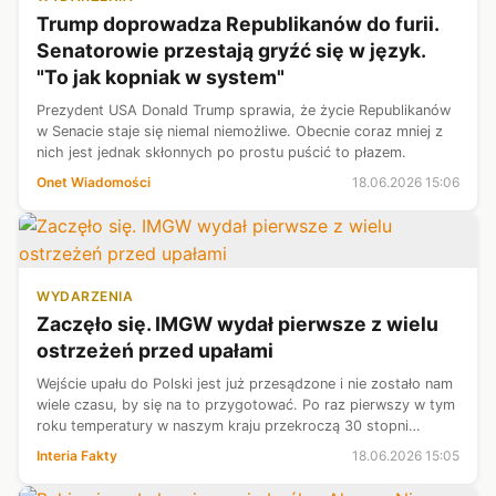
Trump doprowadza Republikanów do furii.
Senatorowie przestają gryźć się w język.
"To jak kopniak w system"
Prezydent USA Donald Trump sprawia, że życie Republikanów
w Senacie staje się niemal niemożliwe. Obecnie coraz mniej z
nich jest jednak skłonnych po prostu puścić to płazem.
Onet Wiadomości
18.06.2026 15:06
WYDARZENIA
Zaczęło się. IMGW wydał pierwsze z wielu
ostrzeżeń przed upałami
Wejście upału do Polski jest już przesądzone i nie zostało nam
wiele czasu, by się na to przygotować. Po raz pierwszy w tym
roku temperatury w naszym kraju przekroczą 30 stopni
Celsjusza, i to wyraźnie. Synoptycy IMGW wydali z tego
Interia Fakty
18.06.2026 15:05
powodu ostrzeżenia...