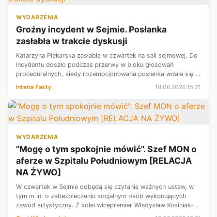
WYDARZENIA
Groźny incydent w Sejmie. Posłanka
zasłabła w trakcie dyskusji
Katarzyna Piekarska zasłabła w czwartek na sali sejmowej. Do
incydentu doszło podczas przerwy w bloku głosowań
proceduralnych, kiedy rozemocjonowana posłanka wdała się w
dyskusję z politykami Prawa i Sprawiedliwości.
Interia Fakty
18.06.2026 15:21
Przedstawicielka KO otrzymała nat...
WYDARZENIA
"Mogę o tym spokojnie mówić". Szef MON o
aferze w Szpitalu Południowym [RELACJA
NA ŻYWO]
W czwartek w Sejmie odbędą się czytania ważnych ustaw, w
tym m.in. o zabezpieczeniu socjalnym osób wykonujących
zawód artystyczny. Z kolei wicepremier Władysław Kosiniak-
Kamysz zareagował na aferę w Szpitalu Południowym. — To