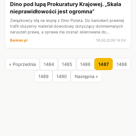
Dino pod lupą Prokuratury Krajowej. „Skala
nieprawidłowości jest ogromna”
Związkowcy idą na wojnę z Dino Polska. Do kancelarii prawnej
trafił obszerny materiał dowodowy dotyczący domniemanych
naruszeń prawa, a sprawa ma zostać skierowana do
Prokuratury Krajowej. W tle są zarzuty dotyczące zwolnień
Bankier.pl
18.06.2026 14:04
pracowników, działalności...
« Poprzednia
1484
1485
1486
1487
1488
1489
1490
Następna »
Źródła:
Chip.pl
Interia Fakty
Interia Nauka
Interia Sport
ITHardware
Olsztyn.com.pl
Onet Wiadomości
RMF Sport
RMF24
Spider's Web
Wirtualna Polska