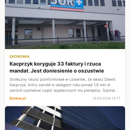
EKONOMIA
Kacprzyk koryguje 33 faktury i rzuca
mandat. Jest doniesienie o oszustwie
Stołeczny ratusz poinformował w czwartek, że lekarz Dawid
Kacprzyk, który zarobił w ubiegłym roku ponad 1,6 mln zł
zwrócił szpitalowi część wypłaconych mu pieniędzy. Szpital
Południowy złożył do prokuratury doniesienie o możliwości
Bankier.pl
18.06.2026 14:17
popełnienia oszust...