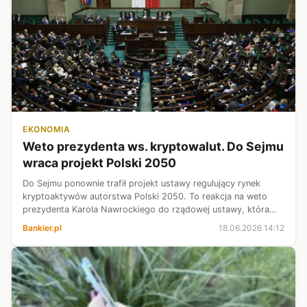
EKONOMIA
Weto prezydenta ws. kryptowalut. Do Sejmu
wraca projekt Polski 2050
Do Sejmu ponownie trafił projekt ustawy regulujący rynek
kryptoaktywów autorstwa Polski 2050. To reakcja na weto
prezydenta Karola Nawrockiego do rządowej ustawy, która
miała regulować ten rynek. Projekt - jak informowali
Bankier.pl
18.06.2026 14:12
wnioskodawcy - uwzględnia oc...