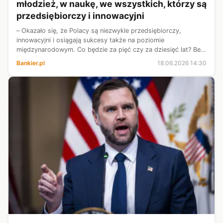
młodzież, w naukę, we wszystkich, którzy są
przedsiębiorczy i innowacyjni
– Okazało się, że Polacy są niezwykle przedsiębiorczy,
innowacyjni i osiągają sukcesy także na poziomie
międzynarodowym. Co będzie za pięć czy za dziesięć lat? Bez
dużych inwestycji m.in. w przemysł elektroniczny, w
Bankier.pl
18.06.2026 14:30
cyfryzację, w nowe technologie, na...