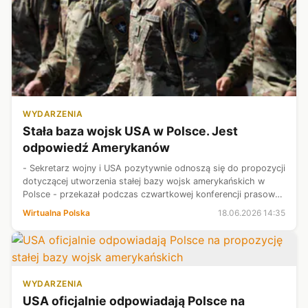
WYDARZENIA
Stała baza wojsk USA w Polsce. Jest
odpowiedź Amerykanów
- Sekretarz wojny i USA pozytywnie odnoszą się do propozycji
dotyczącej utworzenia stałej bazy wojsk amerykańskich w
Polsce - przekazał podczas czwartkowej konferencji prasowej
wicepremier, szef MON Władysław Kosiniak-Kamysz.
Wirtualna Polska
18.06.2026 14:35
WYDARZENIA
USA oficjalnie odpowiadają Polsce na