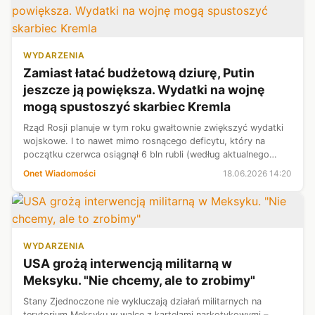
WYDARZENIA
Zamiast łatać budżetową dziurę, Putin
jeszcze ją powiększa. Wydatki na wojnę
mogą spustoszyć skarbiec Kremla
Rząd Rosji planuje w tym roku gwałtownie zwiększyć wydatki
wojskowe. I to nawet mimo rosnącego deficytu, który na
początku czerwca osiągnął 6 bln rubli (według aktualnego
kursu 303 mld zł) i przekroczył już poziom z całego
Onet Wiadomości
18.06.2026 14:20
poprzedniego roku.
WYDARZENIA
USA grożą interwencją militarną w
Meksyku. "Nie chcemy, ale to zrobimy"
Stany Zjednoczone nie wykluczają działań militarnych na
terytorium Meksyku w walce z kartelami narkotykowymi –