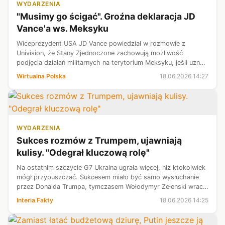
WYDARZENIA
"Musimy go ścigać". Groźna deklaracja JD
Vance'a ws. Meksyku
Wiceprezydent USA JD Vance powiedział w rozmowie z
Univision, że Stany Zjednoczone zachowują możliwość
podjęcia działań militarnych na terytorium Meksyku, jeśli uznają
to za konieczne dla ochrony obywateli USA przed
Wirtualna Polska
18.06.2026 14:27
działalnością karteli narkotykowyc...
WYDARZENIA
Sukces rozmów z Trumpem, ujawniają
kulisy. "Odegrał kluczową rolę"
Na ostatnim szczycie G7 Ukraina ugrała więcej, niż ktokolwiek
mógł przypuszczać. Sukcesem miało być samo wysłuchanie
przez Donalda Trumpa, tymczasem Wołodymyr Zełenski wraca
z poparciem USA - i to na papierze. Kto stoi za tym zwrotem
Interia Fakty
18.06.2026 14:25
w percepcji prez...