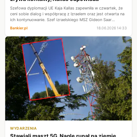
Szefowa dyplomacji UE Kaja Kallas zapewniła w czwartek, że
ceni sobie dialog i współpracę z Izraelem oraz jest otwarta na
ich kontynuowanie. Szef izraelskiego MSZ Gideon Saar
oświadczył wcześniej, że zrywa kontakty z Kallas przez jej
Bankier.pl
18.06.2026 14:33
uwagę na temat I...
WYDARZENIA
Stawiali maszt 5G. Nagle runął na ziemię