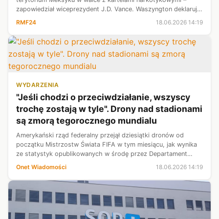
zapowiedział wiceprezydent J.D. Vance. Waszyngton deklaruje
jednak chęć współpracy z władzami Meksyku, ale zastrzega
RMF24
18.06.2026 14:19
możliwość podjęcia suw...
WYDARZENIA
"Jeśli chodzi o przeciwdziałanie, wszyscy
trochę zostają w tyle". Drony nad stadionami
są zmorą tegorocznego mundialu
Amerykański rząd federalny przejął dziesiątki dronów od
początku Mistrzostw Świata FIFA w tym miesiącu, jak wynika
ze statystyk opublikowanych w środę przez Departament
Bezpieczeństwa Wewnętrznego (DHS).
Onet Wiadomości
18.06.2026 14:19