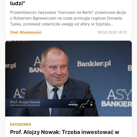
ludzi"
Prześmiewczo nazywana "marszem na Berlin" prawicowa akcja
z Robertem Bąkiewiczem na czele pomogła rządowi Donalda
Tuska, ponieważ odwróciła uwagę od afery w Szpitalu
Południowym. Jednak tylko na krótko. — To jest największy
Onet Wiadomości
18.06.2026 14:31
kryzys od początku rządu t...
EKONOMIA
Prof. Alojzy Nowak: Trzeba inwestować w