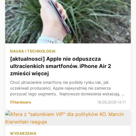
NAUKA I TECHNOLOGIA
[aktualnosci] Apple nie odpuszcza
ultracienkich smartfonów. iPhone Air 2
zmieści więcej
Choć ultracienkie smartfony nie podbiły rynku tak, jak
oczekiwali producenci, Apple najwyraźniej nie zamierza
porzucać tego segmentu. Najnowsze doniesienia wskazują, że
firma pracuje już nad iPhone'em Air 2, który ma zadebiutować
ITHardware
18.06.2026 14:11
wiosną przyszłego r...
WYDARZENIA