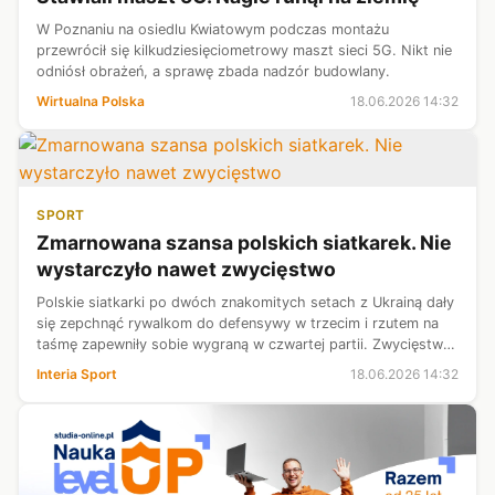
W Poznaniu na osiedlu Kwiatowym podczas montażu
przewrócił się kilkudziesięciometrowy maszt sieci 5G. Nikt nie
odniósł obrażeń, a sprawę zbada nadzór budowlany.
Wirtualna Polska
18.06.2026 14:32
SPORT
Zmarnowana szansa polskich siatkarek. Nie
wystarczyło nawet zwycięstwo
Polskie siatkarki po dwóch znakomitych setach z Ukrainą dały
się zepchnąć rywalkom do defensywy w trzecim i rzutem na
taśmę zapewniły sobie wygraną w czwartej partii. Zwycięstwo
3:1 jest cenne w walce o udział w turnieju finałowym Ligi
Interia Sport
18.06.2026 14:32
Narodów, ale p...