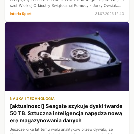
szef Wielkiej Orkiestry Świątecznej Pomocy - Jerzy Owsiak.
Podczas spotkania z uczestnikami wydarzenia nasza
Interia Sport
31.07.2026 12:43
wicemistrzyni olimpijsk...
NAUKA I TECHNOLOGIA
[aktualnosci] Seagate szykuje dyski twarde
50 TB. Sztuczna inteligencja napędza nową
erę magazynowania danych
Jeszcze kilka lat temu wielu analityków przewidywało, że