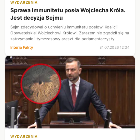
WYDARZENIA
Sprawa immunitetu posła Wojciecha Króla.
Jest decyzja Sejmu
Sejm zdecydował o uchyleniu immunitetu posłowi Koalicji
Obywatelskiej Wojciechowi Królowi. Zarazem nie zgodził się na
zatrzymanie i tymczasowy areszt dla parlamentarzysty.
Wniosek w tej sprawie złożyła Prokuratura Europejska. Unijny
Interia Fakty
31.07.2026 12:34
organ prowadzi śl...
WYDARZENIA