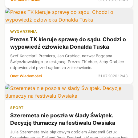
trzech przestępstw.
WYDARZENIA
Prezes TK kieruje sprawę do sądu. Chodzi o
wypowiedź człowieka Donalda Tuska
Szef Kancelarii Premiera, Jan Grabiec, nazwał Bogdana
Święczkowskiego przestępcą. Prezes TK chce, żeby Grabiec
odpowiedział przed sądem za zniesławienie.
Onet Wiadomości
31.07.2026 12:43
SPORT
Szeremeta nie poszła w ślady Świątek.
Decyzję tłumaczy na festiwalu Owsiaka
Julia Szeremeta była piątkowym gościem Akademii Sztuk
Przepięknych na Pol'and'Rock Festival, którego inicjatorem jest