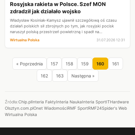
Rosyjska rakieta w Polsce. Szef MON
zdradził jak działało wojsko
Władysław Kosiniak-Kamysz ujawnił szczegółową oś czasu
działań polskich sił zbrojnych po tym, jak rosyjski pocisk
naruszył polską przestrzeń powietrzną i spadł na
Lubelszczyźnie. Minister obrony przekonywał w Sejmie, że
Wirtualna Polska
31.07.2026 12:31
wszystkie procedury zostały ur...
« Poprzednia
157
158
159
160
161
162
163
Następna »
Źródła:
Chip.pl
Interia Fakty
Interia Nauka
Interia Sport
ITHardware
Olsztyn.com.pl
Onet Wiadomości
RMF Sport
RMF24
Spider's Web
Wirtualna Polska