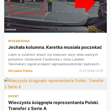
WYDARZENIA
Jechała kolumna. Karetka musiała poczekać
Lublin w ostatnich dniach był miejscem wizyt wielu ważnych
polityków. Użytkownik Facebooka o nicku Lubelski
Taksówkarz nagrał przejazd najprawdopodobniej rządowych
limuzyn ulicami miasta. Aby pojazdy mogły przemieszczać się
Wirtualna Polska
31.07.2026 12:39
bez przeszkód, policja zat...
SPORT
Wieczysta ściągnęła reprezentanta Polski.
Transfer z Serie A