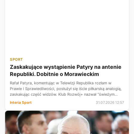
SPORT
Zaskakujące wystąpienie Patyry na antenie
Republiki. Dobitnie o Morawieckim
Rafał Patyra, komentując w Telewizji Republika rozłam w
Prawie i Sprawiedliwości, posłużył się iście piłkarską analogią,
zaskakując część widzów. Klub Rozwój+ nazwał "świeżym
graczem na boisku", a Mateusza Morawieckiego dobitnie
Interia Sport
31.07.2026 12:57
określił "kapitanem"....