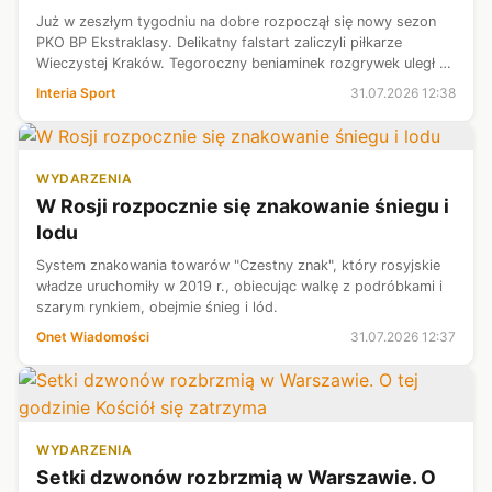
Już w zeszłym tygodniu na dobre rozpoczął się nowy sezon
PKO BP Ekstraklasy. Delikatny falstart zaliczyli piłkarze
Wieczystej Kraków. Tegoroczny beniaminek rozgrywek uległ w
premierowej kolejce 1:2 Radomiakowi Radom i na swój
Interia Sport
31.07.2026 12:38
pierwszy, historyczny pu...
WYDARZENIA
W Rosji rozpocznie się znakowanie śniegu i
lodu
System znakowania towarów "Czestny znak", który rosyjskie
władze uruchomiły w 2019 r., obiecując walkę z podróbkami i
szarym rynkiem, obejmie śnieg i lód.
Onet Wiadomości
31.07.2026 12:37
WYDARZENIA
Setki dzwonów rozbrzmią w Warszawie. O