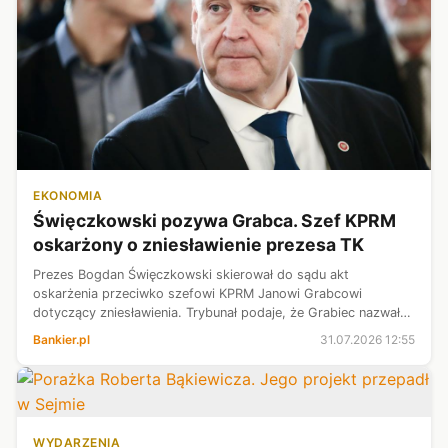
EKONOMIA
Święczkowski pozywa Grabca. Szef KPRM
oskarżony o zniesławienie prezesa TK
Prezes Bogdan Święczkowski skierował do sądu akt
oskarżenia przeciwko szefowi KPRM Janowi Grabcowi
dotyczący zniesławienia. Trybunał podaje, że Grabiec nazwał
Święczkowskiego „przestępcą, a wezwany do przeprosin i
Bankier.pl
31.07.2026 12:55
wycofania się z pomówień – podtrzyma...
WYDARZENIA