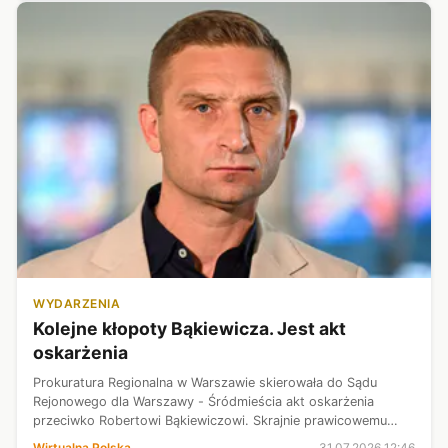
WYDARZENIA
Kolejne kłopoty Bąkiewicza. Jest akt
oskarżenia
Prokuratura Regionalna w Warszawie skierowała do Sądu
Rejonowego dla Warszawy - Śródmieścia akt oskarżenia
przeciwko Robertowi Bąkiewiczowi. Skrajnie prawicowemu
działaczowi zarzuca się popełnienie w październiku 2025 r.
Wirtualna Polska
31.07.2026 12:46