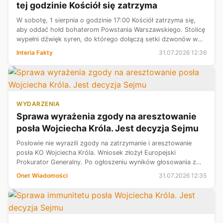
tej godzinie Kościół się zatrzyma
W sobotę, 1 sierpnia o godzinie 17:00 Kościół zatrzyma się,
aby oddać hołd bohaterom Powstania Warszawskiego. Stolicę
wypełni dźwięk syren, do którego dołączą setki dzwonów w
kościołach całej archidiecezji. Jak dokładnie wygląda
Interia Fakty
31.07.2026 12:36
harmonogram obchodów?
WYDARZENIA
Sprawa wyrażenia zgody na aresztowanie
posła Wojciecha Króla. Jest decyzja Sejmu
Posłowie nie wyrazili zgody na zatrzymanie i aresztowanie
posła KO Wojciecha Króla. Wniosek złożył Europejski
Prokurator Generalny. Po ogłoszeniu wyników głosowania z
ław opozycji usłyszeć można było okrzyki "złodzieje".
Onet Wiadomości
31.07.2026 12:35
Jednocześnie Sejm zdecydował ...