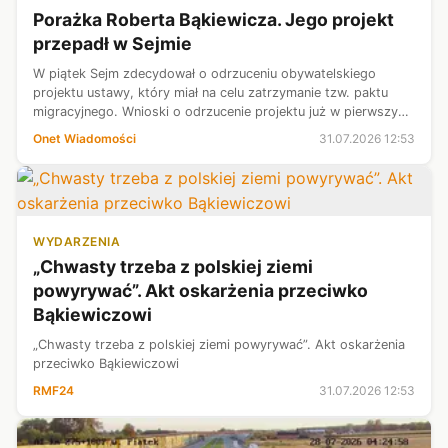
Porażka Roberta Bąkiewicza. Jego projekt
przepadł w Sejmie
W piątek Sejm zdecydował o odrzuceniu obywatelskiego
projektu ustawy, który miał na celu zatrzymanie tzw. paktu
migracyjnego. Wnioski o odrzucenie projektu już w pierwszym
czytaniu złożyły kluby parlamentarne Koalicji Obywatelskiej,
Onet Wiadomości
31.07.2026 12:53
Centrum oraz pose...
WYDARZENIA
„Chwasty trzeba z polskiej ziemi
powyrywać”. Akt oskarżenia przeciwko
Bąkiewiczowi
„Chwasty trzeba z polskiej ziemi powyrywać”. Akt oskarżenia
przeciwko Bąkiewiczowi
RMF24
31.07.2026 12:53