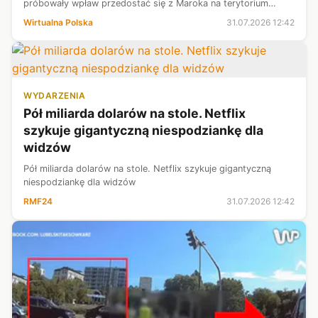
próbowały wpław przedostać się z Maroka na terytorium
Hiszpanii, a część z nich sforsowała również przejścia
Wirtualna Polska
31.07.2026 12:42
graniczne. Ratownicy przez wi...
WYDARZENIA
Pół miliarda dolarów na stole. Netflix
szykuje gigantyczną niespodziankę dla
widzów
Pół miliarda dolarów na stole. Netflix szykuje gigantyczną
niespodziankę dla widzów
RMF24
31.07.2026 12:42