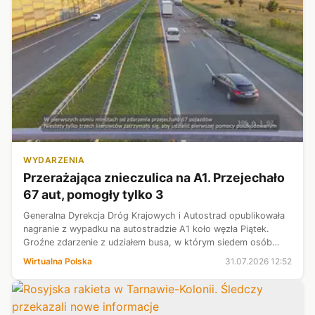
WYDARZENIA
Przerażająca znieczulica na A1. Przejechało
67 aut, pomogły tylko 3
Generalna Dyrekcja Dróg Krajowych i Autostrad opublikowała
nagranie z wypadku na autostradzie A1 koło węzła Piątek.
Groźne zdarzenie z udziałem busa, w którym siedem osób
zostało rannych, zignorowały dziesiątki przejeżdżających
Wirtualna Polska
31.07.2026 12:52
obok kierowców. Drogow...