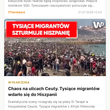
klasyczne dyski twarde będą stopniowo ustępować miejsca
nośnikom SSD. Tymczasem rzeczywistość potoczyła się
zupełnie inaczej. Boom na sztuczną inteligencję sprawił, że
ITHardware
31.07.2026 12:43
HDD przeżywają niespodzie...
WYDARZENIA
Chaos na ulicach Ceuty. Tysiące migrantów
wdarło się do Hiszpanii
Dramatyczne sceny rozegrały się na plaży El Tarajal w
hiszpańskiej Ceucie. Tysiące migrantów z Afryki Północnej