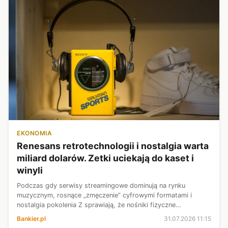
EKONOMIA
Renesans retrotechnologii i nostalgia warta
miliard dolarów. Zetki uciekają do kaset i
winyli
Podczas gdy serwisy streamingowe dominują na rynku
muzycznym, rosnące „zmęczenie” cyfrowymi formatami i
nostalgia pokolenia Z sprawiają, że nośniki fizyczne
przeżywają drugą młodość. Moda na retro technologię
Bankier.pl
31.07.2026 11:15
powraca na salony ze zdwojoną siłą.