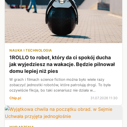
NAUKA I TECHNOLOGIA
1ROLLO to robot, który da ci spokój ducha
jak wyjedziesz na wakacje. Będzie pilnował
domu lepiej niż pies
W grach i filmach science fiction można było wiele razy
zobaczyć jednostki robotów, które patrolują drogi. To była
oczywiście fikcja, bo taki scenariusz nie działa w
rzeczywistości, ale 1ROLLO ma to zmienić, ma to być pierwszy
Chip.pl
31.07.2026 11:30
autonomiczny robot stró...