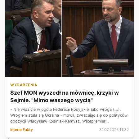
WYDARZENIA
Szef MON wyszedł na mównicę, krzyki w
Sejmie. "Mimo waszego wycia"
- Nie widzicie w ogóle Federacji Rosyjskiej jako wroga (...).
Wrogiem stała się Ukraina - mówił, zwracając się do polityków
opozycji Władysław Kosiniak-Kamysz. Wicepremier
zadeklarował, że "pomimo wycia" rząd będzie kontynuował
Interia Fakty
31.07.2026 11:32
wsparcie dla Kijowa. -...