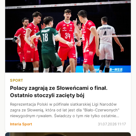
SPORT
Polacy zagrają ze Słoweńcami o finał.
Ostatnio stoczyli zacięty bój
Reprezentacja Polski w półfinale siatkarskiej Ligi Narodów
zagra ze Słowenią, która od lat jest dla "Biało-Czerwonych"
niewygodnym rywalem. Świadczy o tym nie tylko ostatnie
starcie obu ekip, które było thrillerem zakończonym tie-
Interia Sport
31.07.2026 11:17
breakiem, ale także ...