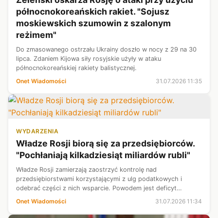
północnokoreańskich rakiet. "Sojusz
moskiewskich szumowin z szalonym
reżimem"
Do zmasowanego ostrzału Ukrainy doszło w nocy z 29 na 30
lipca. Zdaniem Kijowa siły rosyjskie użyły w ataku
północnokoreańskiej rakiety balistycznej.
Onet Wiadomości
31.07.2026 11:35
WYDARZENIA
Władze Rosji biorą się za przedsiębiorców.
"Pochłaniają kilkadziesiąt miliardów rubli"
Władze Rosji zamierzają zaostrzyć kontrolę nad
przedsiębiorstwami korzystającymi z ulg podatkowych i
odebrać części z nich wsparcie. Powodem jest deficyt
budżetu federalnego, który w pierwszym półroczu wyniósł 5,7
Onet Wiadomości
31.07.2026 11:34
bln rubli (według aktualnego kursu 2...