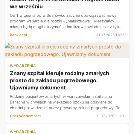
we wrześniu
Od 1 września br. w Sosnowcu zacznie obowiązywać nowy
program wsparcia dla rodzin – „Maluszkowe”. Mieszkańcy
miasta będą mogli otrzymać jednorazowe świadczenie z tytułu
narodzin dziecka. W najwyższym wariancie wsparcie wyniesie
Bankier.pl
31.07.2026 11:22
10 tys. zł – podaje se...
WYDARZENIA
Znany szpital kieruje rodziny zmarłych
prosto do zakładu pogrzebowego.
Ujawniamy dokument
Rodziny pacjentów zmarłych w warszawskim szpitalu na
Banacha w chwilach największego szoku są odsyłane do
chłodni prowadzonej przez prywatny zakład pogrzebowy. To
nie tylko praktyka pracowników szpitala, ale postępowanie
Onet Wiadomości
31.07.2026 11:20
usankcjonowane w oficjalnej p...
WYDARZENIA