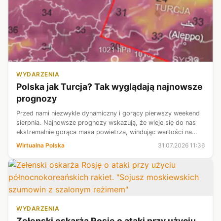
WYDARZENIA
Polska jak Turcja? Tak wyglądają najnowsze
prognozy
Przed nami niezwykle dynamiczny i gorący pierwszy weekend
sierpnia. Najnowsze prognozy wskazują, że wleje się do nas
ekstremalnie gorąca masa powietrza, windując wartości na
termometrach do niebezpiecznych poziomów. Termometry w
Wirtualna Polska
31.07.2026 11:36
kraju oscylują w tych...
WYDARZENIA
Zełenski oskarża Rosję o ataki przy użyciu