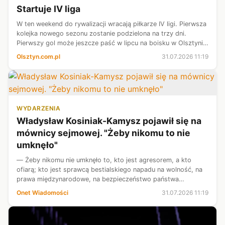
Startuje IV liga
W ten weekend do rywalizacji wracają piłkarze IV ligi. Pierwsza
kolejka nowego sezonu zostanie podzielona na trzy dni.
Pierwszy gol może jeszcze paść w lipcu na boisku w Olsztynie,
gdzie Naki zagra u siebie z Pisą Barczewo.
Olsztyn.com.pl
31.07.2026 11:19
WYDARZENIA
Władysław Kosiniak-Kamysz pojawił się na
mównicy sejmowej. "Żeby nikomu to nie
umknęło"
— Żeby nikomu nie umknęło to, kto jest agresorem, a kto
ofiarą; kto jest sprawcą bestialskiego napadu na wolność, na
prawa międzynarodowe, na bezpieczeństwo państwa
polskiego i całego NATO — stwierdził minister obrony
Onet Wiadomości
31.07.2026 11:19
narodowej Władysław Kosiniak-Kam...