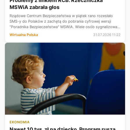
Problemy z linkiem RCB. Rzeczniczka
MSWiA zabrała głos
Rządowe Centrum Bezpieczeństwa w piątek rano rozesłało
SMS-y do Polaków z zachętą do pobrania cyfrowej wersji
"Poradnika Bezpieczeństwa" MSWiA. Wiele osób sygnalizowało
jednak, że strona jest niedostępna. Rzeczniczka MSWiA
Wirtualna Polska
31.07.2026 11:22
Karolina Gałecka przekazała...
EKONOMIA
Nawet 10 tys. zł na dziecko. Program rusza