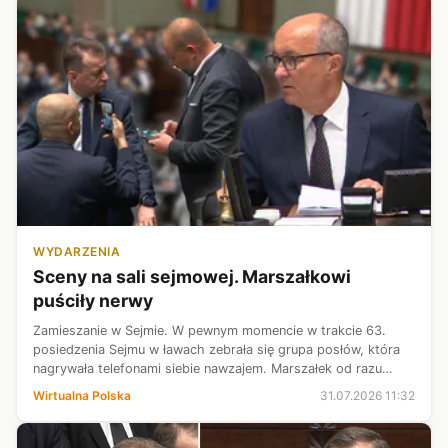
WYDARZENIA
Sceny na sali sejmowej. Marszałkowi
puściły nerwy
Zamieszanie w Sejmie. W pewnym momencie w trakcie 63.
posiedzenia Sejmu w ławach zebrała się grupa posłów, która
nagrywała telefonami siebie nawzajem. Marszałek od razu
zareagował na te wydarzenia w Sejmie. - Jak będzie pan chciał
Wirtualna Polska
31.07.2026 11:32
usiąść po tamtej st...