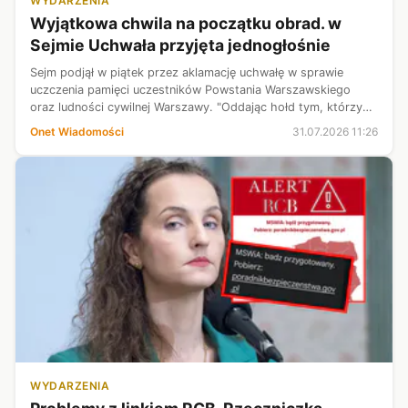
WYDARZENIA
Wyjątkowa chwila na początku obrad. w
Sejmie Uchwała przyjęta jednogłośnie
Sejm podjął w piątek przez aklamację uchwałę w sprawie
uczczenia pamięci uczestników Powstania Warszawskiego
oraz ludności cywilnej Warszawy. "Oddając hołd tym, którzy
walczyli i ginęli za wolną Polskę, wyrażamy wdzięczność za ich
Onet Wiadomości
31.07.2026 11:26
poświęcenie oraz po...
WYDARZENIA