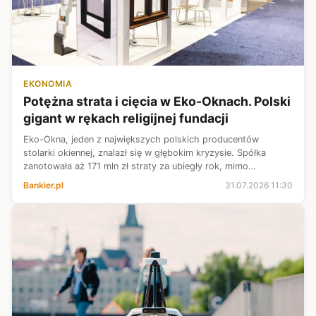
EKONOMIA
Potężna strata i cięcia w Eko-Oknach. Polski
gigant w rękach religijnej fundacji
Eko-Okna, jeden z największych polskich producentów
stolarki okiennej, znalazł się w głębokim kryzysie. Spółka
zanotowała aż 171 mln zł straty za ubiegły rok, mimo
ogromnych przychodów ze sprzedaży przekraczających 5 mld
Bankier.pl
31.07.2026 11:30
zł. Głównym powodem problemów...