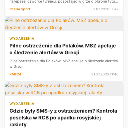
najlepszej czwórce turnieju, pozostając w grze o obronę tytułu
wywalczonego przed rokiem. Efektowne bloki, skuteczne ataki
Interia Sport
31.07.2026 11:42
i na...
WYDARZENIA
Pilne ostrzeżenie dla Polaków. MSZ apeluje
o śledzenie alertów w Grecji
Pilne ostrzeżenie dla Polaków. MSZ apeluje o śledzenie alertów
w Grecji
RMF24
31.07.2026 11:40
WYDARZENIA
Gdzie były SMS-y z ostrzeżeniem? Kontrola
poselska w RCB po upadku rosyjskiej
rakiety