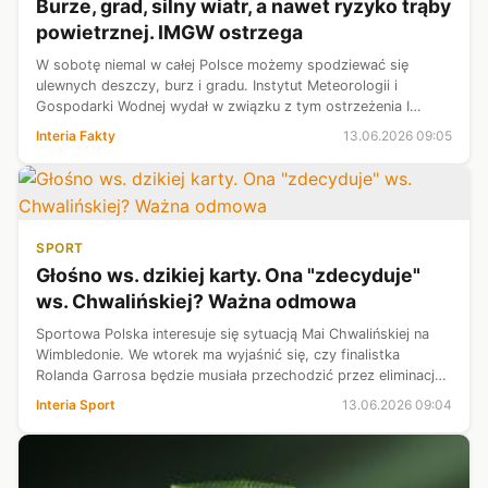
Burze, grad, silny wiatr, a nawet ryzyko trąby
powietrznej. IMGW ostrzega
W sobotę niemal w całej Polsce możemy spodziewać się
ulewnych deszczy, burz i gradu. Instytut Meteorologii i
Gospodarki Wodnej wydał w związku z tym ostrzeżenia I
stopnia. Alerty obejmą 11 województw, w których oprócz
Interia Fakty
13.06.2026 09:05
opadów deszczu wystąpią również ...
SPORT
Głośno ws. dzikiej karty. Ona "zdecyduje"
ws. Chwalińskiej? Ważna odmowa
Sportowa Polska interesuje się sytuacją Mai Chwalińskiej na
Wimbledonie. We wtorek ma wyjaśnić się, czy finalistka
Rolanda Garrosa będzie musiała przechodzić przez eliminacje
na londyńskiej trawie, czy może otrzyma dziką kartę do
Interia Sport
13.06.2026 09:04
drabinki głównej. W ...