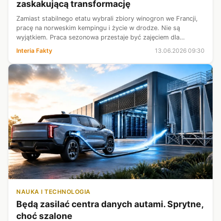
zaskakującą transformację
Zamiast stabilnego etatu wybrali zbiory winogron we Francji,
pracę na norweskim kempingu i życie w drodze. Nie są
wyjątkiem. Praca sezonowa przestaje być zajęciem dla
studentów dorabiających w wakacje, a coraz częściej staje się
Interia Fakty
13.06.2026 09:30
wyborem osób, które s...
NAUKA I TECHNOLOGIA
Będą zasilać centra danych autami. Sprytne,
choć szalone