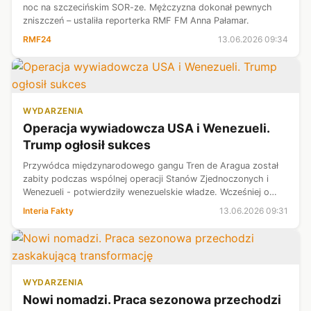
noc na szczecińskim SOR-ze. Mężczyzna dokonał pewnych
zniszczeń – ustaliła reporterka RMF FM Anna Pałamar.
RMF24
13.06.2026 09:34
WYDARZENIA
Operacja wywiadowcza USA i Wenezueli.
Trump ogłosił sukces
Przywódca międzynarodowego gangu Tren de Aragua został
zabity podczas wspólnej operacji Stanów Zjednoczonych i
Wenezueli - potwierdziły wenezuelskie władze. Wcześniej o
udanym ataku informował prezydent USA Donald Trump.
Interia Fakty
13.06.2026 09:31
"Szybkie i śmiercionośne uder...
WYDARZENIA
Nowi nomadzi. Praca sezonowa przechodzi