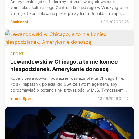
Amerykański sędzia federalny odrzucił w piątek wniosek
kompleksu kulturalnego Centrum Kennedy’ego w Waszyngtonie,
które jest kontrolowane przez prezydenta Donalda Trumpa, o
odroczenie usunięcia jego nazwiska z fasady tego
Bankier.pl
13.06.2026 09:25
prestiżowego ośrodka.
SPORT
Lewandowski w Chicago, a to nie koniec
niespodzianek. Amerykanie donoszą
Robert Lewandowski poważnie rozważa ofertę Chicago Fire.
Polski napastnik poleciał do USA ze swoim agentem, aby
porozmawiać o potencjalnej przyszłości w MLS. Tymczasem
amerykańskie media informują, że zespół z Wietrznego Miasta
Interia Sport
13.06.2026 09:22
ma na celowniku jeszcz...