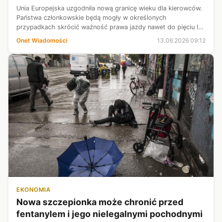
Unia Europejska uzgodniła nową granicę wieku dla kierowców.
Państwa członkowskie będą mogły w określonych
przypadkach skrócić ważność prawa jazdy nawet do pięciu lat
i częściej sprawdzać stan zdrowia kierujących.
Onet Wiadomości
13.06.2026 09:12
EKONOMIA
Nowa szczepionka może chronić przed
fentanylem i jego nielegalnymi pochodnymi