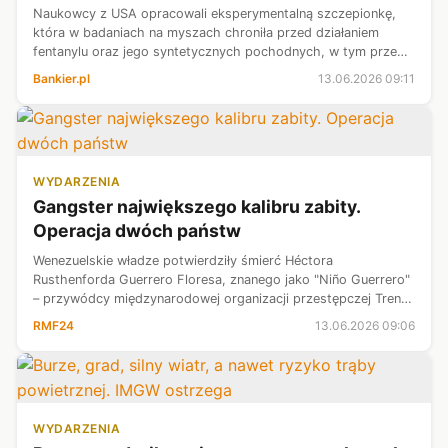
Naukowcy z USA opracowali eksperymentalną szczepionkę,
która w badaniach na myszach chroniła przed działaniem
fentanylu oraz jego syntetycznych pochodnych, w tym przed
nowymi narkotykami z tej grupy pojawiającymi się na czarnym
Bankier.pl
13.06.2026 09:11
rynku - informuje czas...
WYDARZENIA
Gangster największego kalibru zabity.
Operacja dwóch państw
Wenezuelskie władze potwierdziły śmierć Héctora
Rusthenforda Guerrero Floresa, znanego jako "Niño Guerrero"
– przywódcy międzynarodowej organizacji przestępczej Tren
de Aragua. Do zdarzenia doszło podczas wspólnej operacji sił
RMF24
13.06.2026 09:06
Wenezueli i Stanów Zjed...
WYDARZENIA