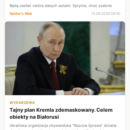
Będą zasilać centra danych autami. Sprytne, choć szalone
Spider's Web
13.06.2026 09:30
WYDARZENIA
Tajny plan Kremla zdemaskowany. Celem
obiekty na Białorusi
Ukraińska organizacja obywatelska "Słuszna Sprawa" dotarła