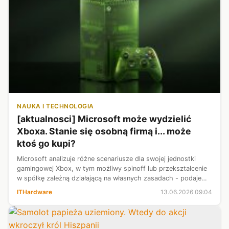
NAUKA I TECHNOLOGIA
[aktualnosci] Microsoft może wydzielić
Xboxa. Stanie się osobną firmą i... może
ktoś go kupi?
Microsoft analizuje różne scenariusze dla swojej jednostki
gamingowej Xbox, w tym możliwy spinoff lub przekształcenie
w spółkę zależną działającą na własnych zasadach - podaje
The Information, powołując się na trzy osoby zaznajomione z
ITHardware
13.06.2026 09:04
rozmowami. Wśr...