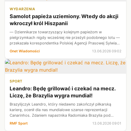
WYDARZENIA
Samolot papieża uziemiony. Wtedy do akcji
wkroczył król Hiszpanii
— Dziennikarze towarzyszący kolejnym papieżom w
pielgrzymkach nigdy wcześniej nie przeżyli podobnego lotu —
przekazała korespondentka Polskiej Agencji Prasowej Sylwia
Wysocka.
Onet Wiadomości
13.06.2026 09:02
SPORT
​Leandro: Będę grillować i czekać na mecz.
Liczę, że Brazylia wygra mundial!
Brazylijczyk Leandro, który niedawno zakończył piłkarską
karierę, ocenił dla nas mundialowe szanse reprezentacji
Canarinhos. Zdaniem napastnika Radomiaka Brazylia pod
wodzą trenera Carlo Ancelottiego może osiągnąć sukces, ale
RMF Sport
13.06.2026 09:01
ważne będzie to, czy cał...