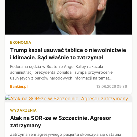
EKONOMIA
Trump kazał usuwać tablice o niewolnictwie
i klimacie. Sąd właśnie to zatrzymał
Federalna sędzia w Bostonie Angel Kelley nakazała
administracji prezydenta Donalda Trumpa przywrócenie
usuniętych z parków narodowych informacji na temat
niewolnictwa, zmian klimatu i historii marginalizowanych
Bankier.pl
13.06.2026 09:36
społeczności. Uznała działania rządu za...
WYDARZENIA
Atak na SOR-ze w Szczecinie. Agresor
zatrzymany
Zatrzymaniem agresywnego pacjenta skończyła się ostatnia