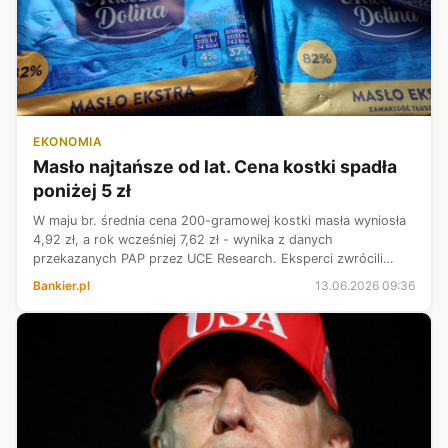
EKONOMIA
Masło najtańsze od lat. Cena kostki spadła
poniżej 5 zł
W maju br. średnia cena 200-gramowej kostki masła wyniosła
4,92 zł, a rok wcześniej 7,62 zł - wynika z danych
przekazanych PAP przez UCE Research. Eksperci zwrócili
uwagę, że masło nie było tak tanie od lat, a skokowego
Bankier.pl
13.06.2026 09:36
wzrostu cen w najbliższych mie...