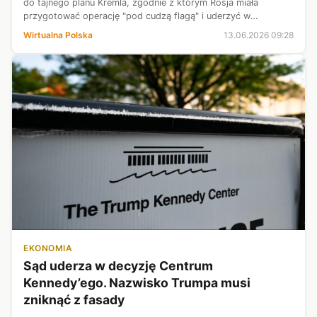
do tajnego planu Kremla, zgodnie z którym Rosja miała
przygotować operację "pod cudzą flagą" i uderzyć w
infrastrukturę naftową na Białorusi. Winą za sabotaż chciano
Wirtualna Polska
13.06.2026 09:28
następnie obarczyć Ukrain...
EKONOMIA
Sąd uderza w decyzję Centrum
Kennedy’ego. Nazwisko Trumpa musi
zniknąć z fasady