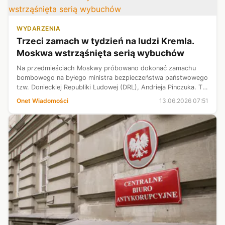
WYDARZENIA
Trzeci zamach w tydzień na ludzi Kremla.
Moskwa wstrząśnięta serią wybuchów
Na przedmieściach Moskwy próbowano dokonać zamachu
bombowego na byłego ministra bezpieczeństwa państwowego
tzw. Donieckiej Republiki Ludowej (DRL), Andrieja Pinczuka. To
już trzecia w ciągu tygodnia próba zamachu na osoby
Onet Wiadomości
13.06.2026 07:51
związane z rosyjską agresją ...