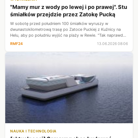
"Mamy mur z wody po lewej i po prawej". Stu
śmiałków przejdzie przez Zatokę Pucką
W sobotę przed południem 100 śmiałków wyruszy w
dwunastokilometrową trasę po Zatoce Puckiej z Kuźnicy na
Helu, aby po południu wyjść na plaży w Rewie. "Tak naprawdę
idziemy dawnym brzegiem morskim" – mówi RMF FM
RMF24
13.06.2026 08:06
Radosław Tyślewicz, Gdynianin, który 2...
NAUKA I TECHNOLOGIA