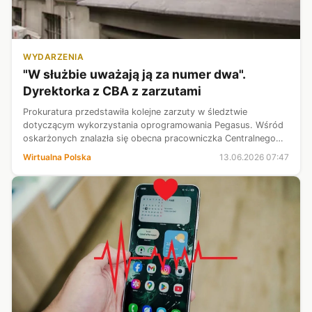
WYDARZENIA
"W służbie uważają ją za numer dwa".
Dyrektorka z CBA z zarzutami
Prokuratura przedstawiła kolejne zarzuty w śledztwie
dotyczącym wykorzystania oprogramowania Pegasus. Wśród
oskarżonych znalazła się obecna pracowniczka Centralnego
Biura Antykorupcyjnego Angela P. - W służbie ludzie ją uważają
Wirtualna Polska
13.06.2026 07:47
za numer dwa, zaraz po...