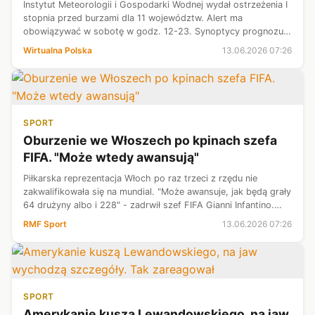
Instytut Meteorologii i Gospodarki Wodnej wydał ostrzeżenia I
stopnia przed burzami dla 11 województw. Alert ma
obowiązywać w sobotę w godz. 12-23. Synoptycy prognozują
opady 20-30 mm, porywy wiatru 60-75 km/h, a lokalnie także
Wirtualna Polska
13.06.2026 07:26
grad.
SPORT
Oburzenie we Włoszech po kpinach szefa
FIFA. "Może wtedy awansują"
Piłkarska reprezentacja Włoch po raz trzeci z rzędu nie
zakwalifikowała się na mundial. "Może awansuje, jak będą grały
64 drużyny albo i 228" - zadrwił szef FIFA Gianni Infantino.
Szybko zareagował włoski minister sportu.
RMF Sport
13.06.2026 07:26
SPORT
Amerykanie kuszą Lewandowskiego, na jaw