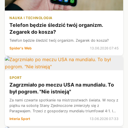
NAUKA I TECHNOLOGIA
Telefon będzie śledzić twój organizm.
Zegarek do kosza?
Telefon będzie śledzić twój organizm. Zegarek do kosza?
Spider's Web
13.06.2026 07:45
SPORT
Zagrzmiało po meczu USA na mundialu. To
był pogrom. "Nie istnieją"
Za nami czwarte spotkanie na mistrzostwach świata. W nocy z
piątku na sobotę Stany Zjednoczone zmierzyły się z
Paragwajem. Trzeci z gospodarzy mundialu triumfował 4:1. I
był to najniższy wymiar kary. W trakcie meczu i po ostatnim
Interia Sport
13.06.2026 07:33
gwizdku eksperci sku...