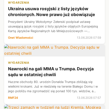
WYDARZENIA
Ukraina usuwa rosyjski z listy języków
chronionych. Nowe prawo już obowiązuje
Prezydent Ukrainy Wołodymyr Zełenski podpisał ustawę
usuwającą język rosyjski z listy języków objętych Europejską
Kartą Języków Regionalnych lub Mniejszościowych —
poinformował przewodniczący Rady Najwyższej Ukrainy
Onet Wiadomości
13.06.2026 07:59
Rusłan Stefanczuk.
WYDARZENIA
Nawrocki na gali MMA u Trumpa. Decyzja
sądu w ostatniej chwili
Huczne obchody 80. urodzin Donalda Trumpa zbliżają się
wielkimi krokami. Już w niedzielę na terenie Białego Domu i w
jego pobliżu ma zgromadzić się ponad 100 tys. widzów, a
jednym z gości będzie prezydent Karol Nawrocki. W piątek
RMF24
13.06.2026 07:57
sąd nie przychylił s...