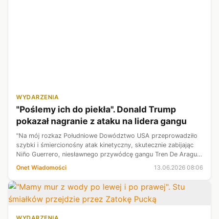
WYDARZENIA
"Poślemy ich do piekła". Donald Trump
pokazał nagranie z ataku na lidera gangu
"Na mój rozkaz Południowe Dowództwo USA przeprowadziło
szybki i śmiercionośny atak kinetyczny, skutecznie zabijając
Niño Guerrero, niesławnego przywódcę gangu Tren De Aragua"
— przekazał prezydent USA Donald Trump.
Onet Wiadomości
13.06.2026 08:06
WYDARZENIA