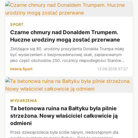
SPORT
Czarne chmury nad Donaldem Trumpem.
Huczne urodziny mogą zostać przerwane
Zbliżające się 80. urodziny prezydenta Donalda Trumpa miały
być wydarzeniem o bezprecedensowej skali, zaplanowanym
jako część obchodów 250. rocznicy niepodległości Stanów
Zjednoczonych. Z tej okazji na południowym trawniku Białego
Interia Sport
13.06.2026 07:27
Domu kosztem ponad ...
WYDARZENIA
Ta betonowa ruina na Bałtyku była pilnie
strzeżona. Nowy właściciel całkowicie ją
odmieni
Przez dziesięciolecia była ściśle tajnym, niedostępnym dla