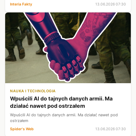
Interii, wizyta była uzgadniana i rekomendowana przez
Interia Fakty
13.06.2026 07:30
Grzegorza Braun...
NAUKA I TECHNOLOGIA
Wpuścili AI do tajnych danych armii. Ma
działać nawet pod ostrzałem
Wpuścili AI do tajnych danych armii. Ma działać nawet pod
ostrzałem
Spider's Web
13.06.2026 07:30