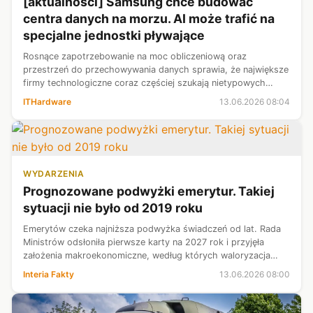
[aktualnosci] Samsung chce budować
centra danych na morzu. AI może trafić na
specjalne jednostki pływające
Rosnące zapotrzebowanie na moc obliczeniową oraz
przestrzeń do przechowywania danych sprawia, że największe
firmy technologiczne coraz częściej szukają nietypowych
sposobów rozbudowy infrastruktury. Jednym z
ITHardware
13.06.2026 08:04
najciekawszych pomysłów jest przeniesienie...
WYDARZENIA
Prognozowane podwyżki emerytur. Takiej
sytuacji nie było od 2019 roku
Emerytów czeka najniższa podwyżka świadczeń od lat. Rada
Ministrów odsłoniła pierwsze karty na 2027 rok i przyjęła
założenia makroekonomiczne, według których waloryzacja
może być niższa niż w bieżącym roku nawet o ponad 1,5
Interia Fakty
13.06.2026 08:00
punktu procentowego. Ile d...