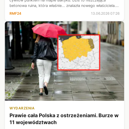
cywilów punktem na mapie Bałtyku. Dziś to niszczejąca
betonowa ruina, która właśnie... znalazła nowego właściciela.
Sztuczna wyspa z czasów NRD, potocznie nazywana
RMF24
13.06.2026 07:26
"Ostervilm", została sprzed...
WYDARZENIA
Prawie cała Polska z ostrzeżeniami. Burze w
11 województwach