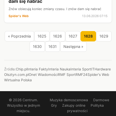
dam się nabrać
Znów obiecują koniec zmiany czasu. I znów dam się nabrać
Spider's Web
13.06.2026 07:15
« Poprzednia
1625
1626
1627
1628
1629
1630
1631
Następna »
Źródła:
Chip.pl
Interia Fakty
Interia Nauka
Interia Sport
ITHardware
Olsztyn.com.pl
Onet Wiadomości
RMF Sport
RMF24
Spider's Web
Wirtualna Polska
© 2026 Centrum.
Muzyka demoscenowa
Darmowe
Wszystko w jednym
Gry
Zakupy online
Polityka
miejscu.
prywatności