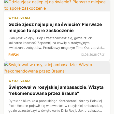
WYDARZENIA
Gdzie zjesz najlepiej na świecie? Pierwsze
miejsce to spore zaskoczenie
Planujesz kolejny urlop i zastanawiasz się, gdzie rzucić
kulinarne kotwice? Zapomnij na chwilę o tradycyjnym
zwiedzaniu zabytków. Prestiżowy magazyn Time Out zapytał
24 tysiące mieszkańców z całego globu o to, gdzie karmią
RMF24
13.06.2026 07:31
najlepiej na świecie. Wynik...
WYDARZENIA
Świętował w rosyjskiej ambasadzie. Wizyta
"rekomendowana przez Brauna"
Dyrektor biura koła poselskiego Konfederacji Korony Polskiej
Piotr Heszen pojawił się w czwartek w rosyjskiej ambasadzie,
gdzie uczestniczył w świętowaniu Dnia Rosji. Jak przekazał