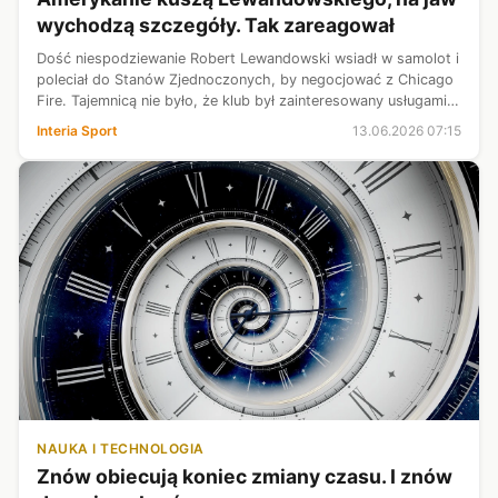
wychodzą szczegóły. Tak zareagował
Dość niespodziewanie Robert Lewandowski wsiadł w samolot i
poleciał do Stanów Zjednoczonych, by negocjować z Chicago
Fire. Tajemnicą nie było, że klub był zainteresowany usługami
Polaka od bardzo dawna. Do przełomu doszło jednak dopiero
Interia Sport
13.06.2026 07:15
teraz. Szczeg...
NAUKA I TECHNOLOGIA
Znów obiecują koniec zmiany czasu. I znów