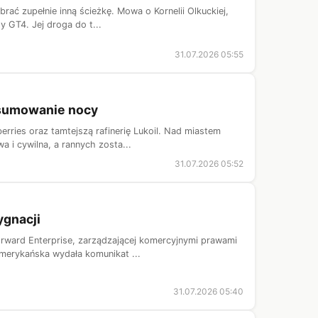
rać zupełnie inną ścieżkę. Mowa o Kornelii Olkuckiej,
 GT4. Jej droga do t...
31.07.2026 05:55
odsumowanie nocy
ries oraz tamtejszą rafinerię Lukoil. Nad miastem
a i cywilna, a rannych zosta...
31.07.2026 05:52
ygnacji
Forward Enterprise, zarządzającej komercyjnymi prawami
merykańska wydała komunikat ...
31.07.2026 05:40