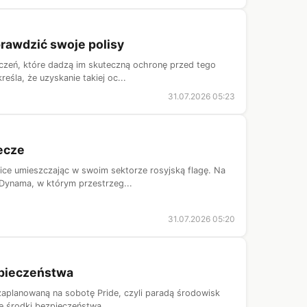
prawdzić swoje polisy
eczeń, które dadzą im skuteczną ochronę przed tego
śla, że uzyskanie takiej oc...
31.07.2026 05:23
ecze
ice umieszczając w swoim sektorze rosyjską flagę. Na
 Dynama, w którym przestrzeg...
31.07.2026 05:20
zpieczeństwa
aplanowaną na sobotę Pride, czyli paradą środowisk
e środki bezpieczeństwa.