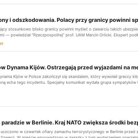
rony i odszkodowania. Polacy przy granicy powinni s
jący stosunkowo blisko granicy powinni myśleć o zawarciu takich ubezpi
i — powiedział "Rzeczpospolitej" prof. UAM Marcin Orlicki. Ekspert podkre
ci
ców Dynama Kijów. Ostrzegają przed wyjazdami na m
ynama Kijów w Polsce zakończył się skandalem, który wywołali greccy kib
ilkną echa tego incydentu. Specjalny komunikat wydała grupa sympatyków
paradzie w Berlinie. Kraj NATO zwiększa środki be
uczczono w czwartek ofiary zamachu terrorystycznego w Berlinie przed z
 Szwecji. W mieście wprowadzono w związku z tym wydarzeniem specjaln