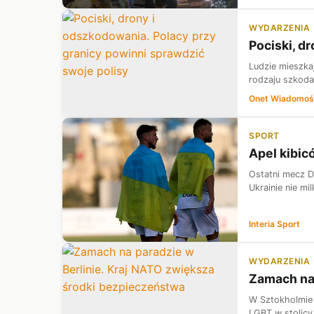
WYDARZENIA
Pociski, d
Ludzie mieszka
rodzaju szkodam
Onet Wiadomoś
SPORT
Apel kibi
Ostatni mecz D
Ukrainie nie m
Interia Sport
WYDARZENIA
Zamach na 
W Sztokholmie 
LGBT w stolicy