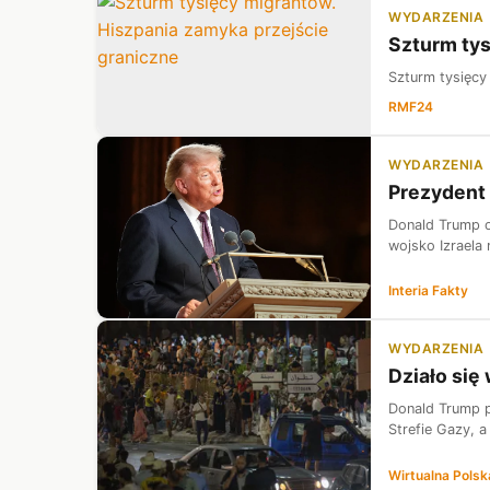
WYDARZENIA
Szturm tys
Szturm tysięcy
RMF24
WYDARZENIA
Prezydent 
Donald Trump o
wojsko Izraela
Interia Fakty
WYDARZENIA
Działo się
Donald Trump p
Strefie Gazy, 
Wirtualna Polsk