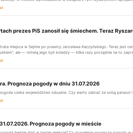
ci
rtach prezes PiS zanosił się śmiechem. Teraz Ryszard
utrata miejsca w Sejmie po prawicy Jarosława Kaczyńskiego. Teraz jest ce
utkiem", ale — mówią jego byli koledzy — kilka razy porządnie na to zapr
ci
ra. Prognoza pogody w dniu 31.07.2026
pogoda czeka województwo lubuskie. Czy warto zabrać ze sobą parasol i 
ci
31.07.2026. Prognoza pogody w mieście
pogoda będzie dziś w twoim mieście? Co przyniesie prognoza pogody w 