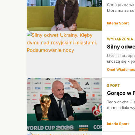
Choć przez wiel
która ma za so
Interia Sport
WYDARZENIA
Silny odwe
Ukraina przepr
unoszą się kłęb
Onet Wiadomoś
SPORT
Gorąco w F
Tego chyba Gia
do mundialu wy
Interia Sport