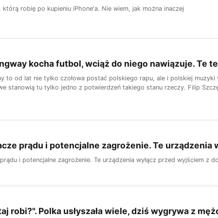
 którą robię po kupieniu iPhone'a. Nie wiem, jak można inaczej
gway kocha futbol, wciąż do niego nawiązuje. Te tek
 to od lat nie tylko czołowa postać polskiego rapu, ale i polskiej muzyki
e stanowią tu tylko jedno z potwierdzeń takiego stanu rzeczy. Filip Szczęś
acze prądu i potencjalne zagrożenie. Te urządzenia
 prądu i potencjalne zagrożenie. Te urządzenia wyłącz przed wyjściem z 
taj robi?". Polka usłyszała wiele, dziś wygrywa z mę