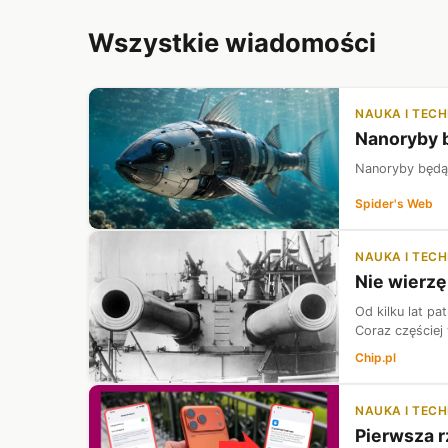
Wszystkie wiadomości
NAUKA I TEC
Nanoryby b
Nanoryby będą 
Spider's Web
NAUKA I TEC
Nie wierzę
Od kilku lat pa
Coraz częściej 
Chip.pl
NAUKA I TEC
Pierwsza r