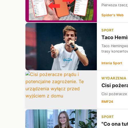
Pierwsza rzecz,
Spider's Web
SPORT
Taco Hemin
Taco Hemingway
trasy koncertow
Interia Sport
WYDARZENIA
Cisi pożer
Cisi pożeracze
RMF24
SPORT
"Co ona tu