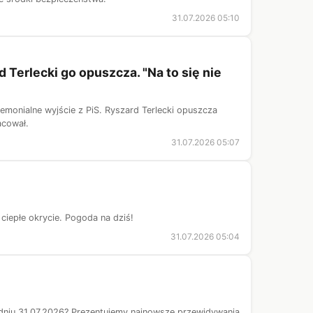
31.07.2026 05:10
 Terlecki go opuszcza. "Na to się nie
remonialne wyjście z PiS. Ryszard Terlecki opuszcza
acował.
31.07.2026 05:07
ciepłe okrycie. Pogoda na dziś!
31.07.2026 05:04
dniu 31.07.2026? Prezentujemy najnowsze przewidywania