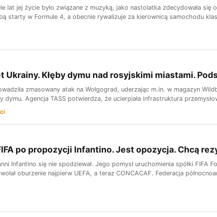
e lat jej życie było związane z muzyką, jako nastolatka zdecydowała się ob
bą starty w Formule 4, a obecnie rywalizuje za kierownicą samochodu klasy
t Ukrainy. Kłęby dymu nad rosyjskimi miastami. P
owadziła zmasowany atak na Wołgograd, uderzając m.in. w magazyn Wildber
y dymu. Agencja TASS potwierdza, że ucierpiała infrastruktura przemysłow
ci
IFA po propozycji Infantino. Jest opozycja. Chcą rez
nni Infantino się nie spodziewał. Jego pomysł uruchomienia spółki FIFA 
wołał oburzenie najpierw UEFA, a teraz CONCACAF. Federacja północnoa