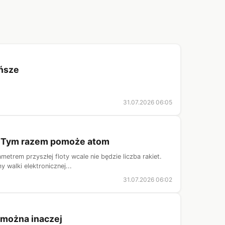
ańsze
31.07.2026 06:05
ni. Tym razem pomoże atom
etrem przyszłej floty wcale nie będzie liczba rakiet.
 walki elektronicznej...
31.07.2026 06:02
k można inaczej