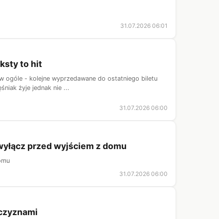
31.07.2026 06:01
sty to hit
 w ogóle - kolejne wyprzedawane do ostatniego biletu
niak żyje jednak nie ...
31.07.2026 06:00
 wyłącz przed wyjściem z domu
domu
31.07.2026 06:00
żczyznami