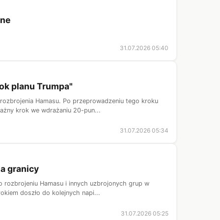
zne
31.07.2026 05:40
rok planu Trumpa"
 rozbrojenia Hamasu. Po przeprowadzeniu tego kroku
ważny krok we wdrażaniu 20-pun...
31.07.2026 05:34
a granicy
o rozbrojeniu Hamasu i innych uzbrojonych grup w
okiem doszło do kolejnych napi...
31.07.2026 05:25