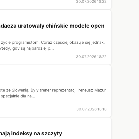
30.07.2026 18:22
adacza uratowały chińskie modele open
życie programistom. Coraz częściej okazuje się jednak,
edy, gdy są najbardziej p...
30.07.2026 18:22
otę ze Słowenią. Były trener reprezentacji Ireneusz Mazur
pecjalnie dla na...
30.07.2026 18:18
chają indeksy na szczyty