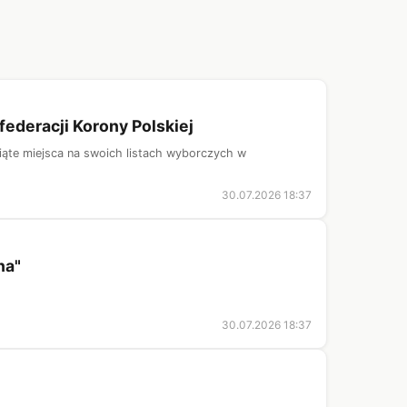
federacji Korony Polskiej
iąte miejsca na swoich listach wyborczych w
30.07.2026 18:37
na"
30.07.2026 18:37