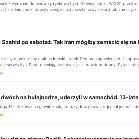
artek wyraźnie dominowały rynkowe byki. Główny indeks WIG20 przekroczy
st średnie spółki dopięły swego i ustanowiły nowy rekord tak samo, jak i
Szahid po sabotaż. Tak Iran mógłby zemścić się na U
Ukrainy o śmiertelny atak na irański statek Teheran zapowiedział, że spr
ał serwis Kyiv Post, oceniają, że odwet jest prawdopodobny. Pytanie brzm
ci
 dwóch na hulajnodze, uderzyli w samochód. 13-la
nogą 13-latek miał na głowie kask, starszy, który również jechał jednośla
ci