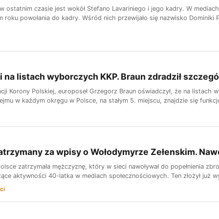
w ostatnim czasie jest wokół Stefano Lavariniego i jego kadry. W mediac
 roku powołania do kadry. Wśród nich przewijało się nazwisko Dominiki Pi
na listach wyborczych KKP. Braun zdradził szczegó
acji Korony Polskiej, europoseł Grzegorz Braun oświadczył, że na listach
jmu w każdym okręgu w Polsce, na stałym 5. miejscu, znajdzie się funkc
zatrzymany za wpisy o Wołodymyrze Zełenskim. Naw
olsce zatrzymała mężczyznę, który w sieci nawoływał do popełnienia zbrodn
ce aktywności 40-latka w mediach społecznościowych. Ten złożył już wy
ci