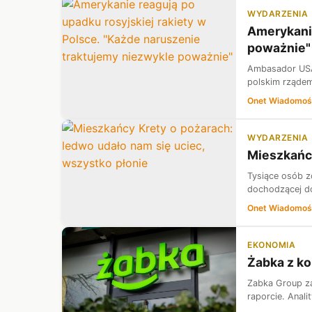
WYDARZENIA
Amerykanie
poważnie"
Ambasador USA
polskim rząde
Onet Wiadomoś
WYDARZENIA
Mieszkańcy
Tysiące osób z
dochodzącej d
Onet Wiadomoś
EKONOMIA
Żabka z k
Zabka Group za
raporcie. Anal