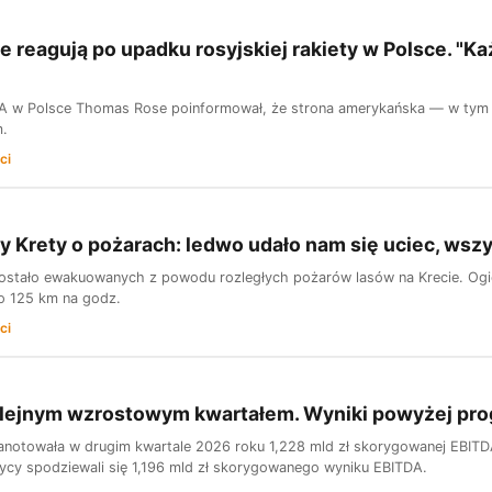
 reagują po upadku rosyjskiej rakiety w Polsce. "K
 w Polsce Thomas Rose poinformował, że strona amerykańska — w tym p
m.
ci
 Krety o pożarach: ledwo udało nam się uciec, wszy
ostało ewakuowanych z powodu rozległych pożarów lasów na Krecie. Ogień
o 125 km na godz.
ci
olejnym wzrostowym kwartałem. Wyniki powyżej pr
notowała w drugim kwartale 2026 roku 1,228 mld zł skorygowanej EBITDA
itycy spodziewali się 1,196 mld zł skorygowanego wyniku EBITDA.