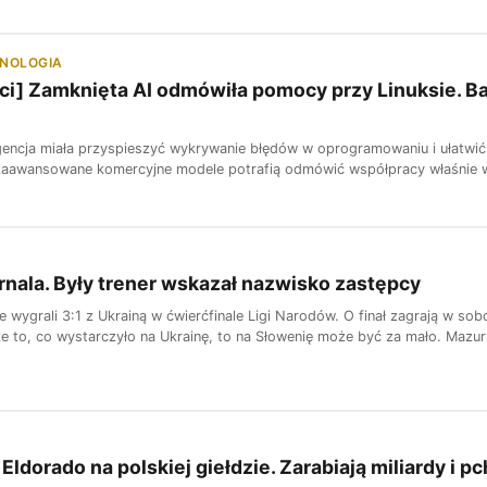
HNOLOGIA
ci] Zamknięta AI odmówiła pomocy przy Linuksie. B
igencja miała przyspieszyć wykrywanie błędów w oprogramowaniu i ułatwić 
 zaawansowane komercyjne modele potrafią odmówić współpracy właśnie wt
rnala. Były trener wskazał nazwisko zastępcy
e wygrali 3:1 z Ukrainą w ćwierćfinale Ligi Narodów. O finał zagrają w sob
 to, co wystarczyło na Ukrainę, to na Słowenię może być za mało. Mazur s
ldorado na polskiej giełdzie. Zarabiają miliardy i p