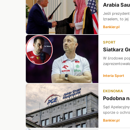
Arabia Sa
Jeśli prezydent
Izraelem, to je
Bankier.pl
SPORT
Siatkarz G
W środowe popo
zaprezentowała
Interia Sport
EKONOMIA
Podobna na
Sąd Apelacyjny
sporze o ochr
Bankier.pl