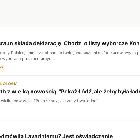
raun składa deklarację. Chodzi o listy wyborcze Kon
orony Polskiej zamierza obsadzić funkcjonariuszami służb mundurowych p
 wyborach parlamentarnych.
ci
HNOLOGIA
th z wielką nowością. "Pokaż Łódź, ale żeby była ład
 wielką nowością. "Pokaż Łódź, ale żeby była ładna"
odmówiła Lavariniemu? Jest oświadczenie