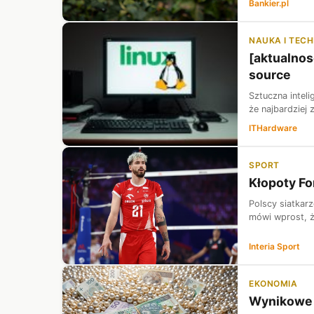
Bankier.pl
NAUKA I TEC
[aktualnos
source
Sztuczna intel
że najbardziej
ITHardware
SPORT
Kłopoty Fo
Polscy siatkarz
mówi wprost, że
Interia Sport
EKONOMIA
Wynikowe E