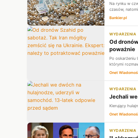
Na rynku w czw
czasów, natomia
Bankier.pl
WYDARZENIA
Od dronów 
poważnie
Po oskarżeniu 
którymi rozmawi
Onet Wiadomoś
WYDARZENIA
Jechali we
Kierujący hulaj
Onet Wiadomoś
WYDARZENIA