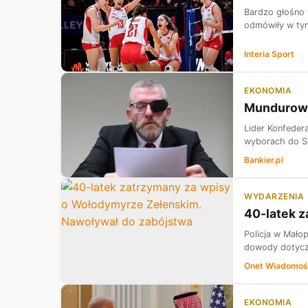
Bardzo głośno 
odmówiły w tym
Interia Sport
EKONOMIA
Mundurowi 
Lider Konfeder
wyborach do Se
Bankier.pl
WYDARZENIA
40-latek 
Policja w Małop
dowody dotyczą
Onet Wiadomoś
EKONOMIA