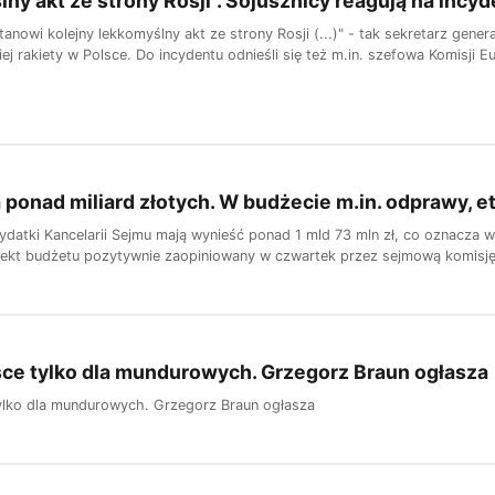
ny akt ze strony Rosji". Sojusznicy reagują na incyde
tanowi kolejny lekkomyślny akt ze strony Rosji (...)" - tak sekretarz ge
ej rakiety w Polsce. Do incydentu odnieśli się też m.in. szefowa Komisji Eu
ponad miliard złotych. W budżecie m.in. odprawy, et
datki Kancelarii Sejmu mają wynieść ponad 1 mld 73 mln zł, co oznacza w
jekt budżetu pozytywnie zaopiniowany w czwartek przez sejmową komisję
sce tylko dla mundurowych. Grzegorz Braun ogłasza
tylko dla mundurowych. Grzegorz Braun ogłasza