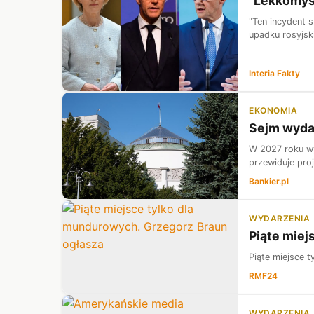
"Lekkomyśl
"Ten incydent s
upadku rosyjski
Interia Fakty
EKONOMIA
Sejm wyda 
W 2027 roku wy
przewiduje pro
Bankier.pl
WYDARZENIA
Piąte miej
Piąte miejsce 
RMF24
WYDARZENIA