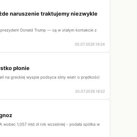
ażde naruszenie traktujemy niezwykle
rezydent Donald Trump — są w stałym kontakcie z
30.07.2026 18:24
stko płonie
 na greckiej wyspie podsyca silny wiatr o prędkości
30.07.2026 18:22
ognoz
 wobec 1,057 mld zł rok wcześniej - podała spółka w