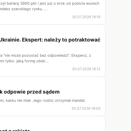
ł barierę 3900 pkt i jest już o krok od pobicia wszech
ndeks szerokiego rynku. ...
30.07.2026 18:18
krainie. Ekspert: należy to potraktować
awa "nie może pozostać bez odpowiedzi". Eksperci, z
i tylko: jaką formę obier...
30.07.2026 18:12
tek odpowie przed sądem
dem, kasku nie miał. Jego rodzic otrzymał mandat.
30.07.2026 18:09