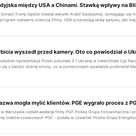
udyjska między USA a Chinami. Stawką wpływy na B
 Donald Trump będzie stawiał warunki Arabii Saudyjskiej, domagając się m
j program nuklearny stworzą Chiny; USA przeceniają skalę wpływu, jaki mają
rbicia wyszedł przed kamery. Oto co powiedział o U
łudnie reprezentacja Polski pokonała 3:1 Ukrainę w ćwierćfinale Ligi 
 się z bardzo dobrej strony, co w pomeczowym wywiadzie podkreślał Ma
zwa mogła mylić klientów. PGE wygrało proces z P
 w Warszawie oddalił apelację firmy PGF Polska Grupa Fotowoltaiczna i pr
onę znaków towarowych PGE - podała w czwartek Polska Grupa Energety