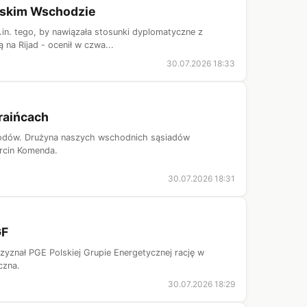
liskim Wschodzie
.in. tego, by nawiązała stosunki dyplomatyczne z
 na Rijad - ocenił w czwa...
30.07.2026 18:33
kraińcach
Narodów. Drużyna naszych wschodnich sąsiadów
rcin Komenda.
30.07.2026 18:31
GF
zyznał PGE Polskiej Grupie Energetycznej rację w
czna.
30.07.2026 18:29