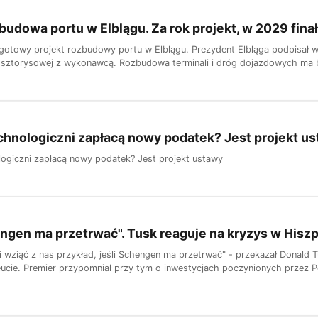
budowa portu w Elblągu. Za rok projekt, w 2029 finał
gotowy projekt rozbudowy portu w Elblągu. Prezydent Elbląga podpisał 
osztorysowej z wykonawcą. Rozbudowa terminali i dróg dojazdowych ma 
chnologiczni zapłacą nowy podatek? Jest projekt u
logiczni zapłacą nowy podatek? Jest projekt ustawy
engen ma przetrwać". Tusk reaguje na kryzys w Hiszp
i wziąć z nas przykład, jeśli Schengen ma przetrwać" - przekazał Donald 
ucie. Premier przypomniał przy tym o inwestycjach poczynionych przez Pol