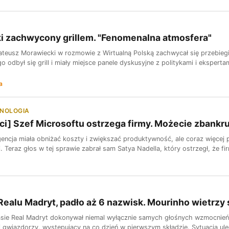
i zachwycony grillem. "Fenomenalna atmosfera"
ateusz Morawiecki w rozmowie z Wirtualną Polską zachwycał się przebieg
 odbył się grill i miały miejsce panele dyskusyjne z politykami i eksperta
a
HNOLOGIA
ci] Szef Microsoftu ostrzega firmy. Możecie zbankr
igencja miała obniżać koszty i zwiększać produktywność, ale coraz więcej
j. Teraz głos w tej sprawie zabrał sam Satya Nadella, który ostrzegł, że fir
Realu Madryt, padło aż 6 nazwisk. Mourinho wietrzy 
sie Real Madryt dokonywał niemal wyłącznie samych głośnych wzmocnień. 
i gwiazdorzy, występujący na co dzień w pierwszym składzie. Sytuacja uleg