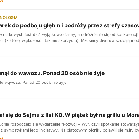
ci
HNOLOGIA
rek do podboju głębin i podróży przez strefy czas
 nurkowych jest dziś wyjątkowo ciasny, a odróżnienie się od konkurencji
 (z której większość i tak nie skorzysta). Miłośnicy diverów szukają mode
nął do wąwozu. Ponad 20 osób nie żyje
do wąwozu. Ponad 20 osób nie żyje
ł się do Sejmu z list KO. W piątek był na grillu u Mo
udnie rozpoczęło się wydarzenie "Rozwój + Wy", czyli spotkanie stowarzy
 sympatykami jego inicjatywy. Na piątkowym pikniku pojawili się m.in. były
ci