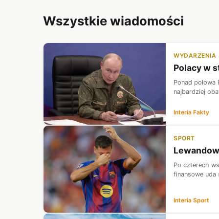
Wszystkie wiadomości
WYDARZENIA
Polacy w s
Ponad połowa P
najbardziej oba
Interia Fakty
SPORT
Lewandowsk
Po czterech ws
finansowe uda 
Interia Sport