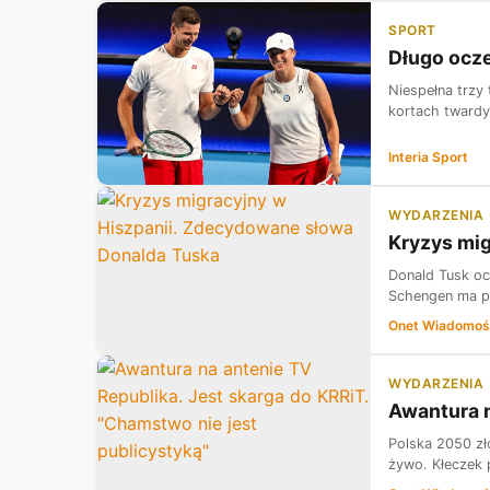
SPORT
Długo ocze
Niespełna trzy 
kortach twardyc
Interia Sport
WYDARZENIA
Kryzys mi
Donald Tusk oc
Schengen ma pr
Onet Wiadomoś
WYDARZENIA
Awantura n
Polska 2050 zł
żywo. Kłeczek 