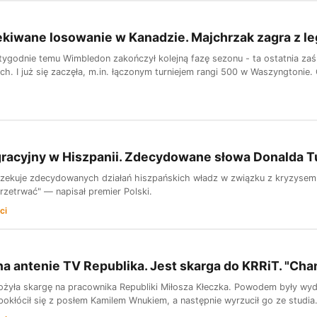
kiwane losowanie w Kanadzie. Majchrzak zagra z l
tygodnie temu Wimbledon zakończył kolejną fazę sezonu - ta ostatnia zaś 
h. I już się zaczęła, m.in. łączonym turniejem rangi 500 w Waszyngtonie. 
gracyjny w Hiszpanii. Zdecydowane słowa Donalda T
zekuje zdecydowanych działań hiszpańskich władz w związku z kryzysem mi
zetrwać" — napisał premier Polski.
ci
a antenie TV Republika. Jest skarga do KRRiT. "Cha
ożyła skargę na pracownika Republiki Miłosza Kłeczka. Powodem były wy
pokłócił się z posłem Kamilem Wnukiem, a następnie wyrzucił go ze studia