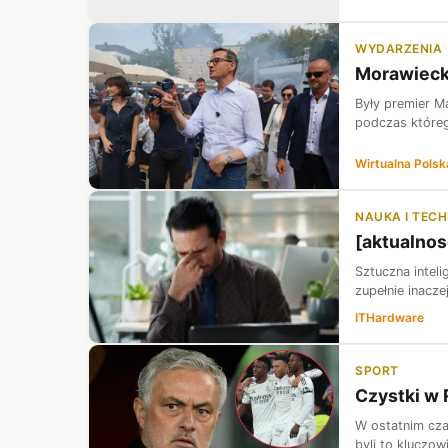
WYDARZENIA
Morawieck
Były premier M
podczas którego
Wirtualna Polsk
NAUKA I TEC
[aktualnos
Sztuczna intel
zupełnie inacze
ITHardware
SPORT
Czystki w 
W ostatnim cza
byli to kluczow