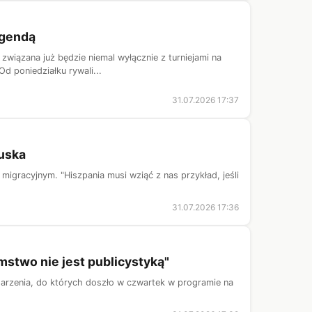
egendą
związana już będzie niemal wyłącznie z turniejami na
Od poniedziałku rywali...
31.07.2026 17:37
uska
gracyjnym. "Hiszpania musi wziąć z nas przykład, jeśli
31.07.2026 17:36
mstwo nie jest publicystyką"
darzenia, do których doszło w czwartek w programie na
.