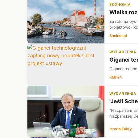
EKONOMIA
Wielka roz
Za rok ma być 
projektowo- k
Bankier.pl
WYDARZENIA
Giganci te
Giganci techno
RMF24
WYDARZENIA
"Jeśli Sch
"Hiszpania mus
hiszpańskiej Ce
Interia Fakty