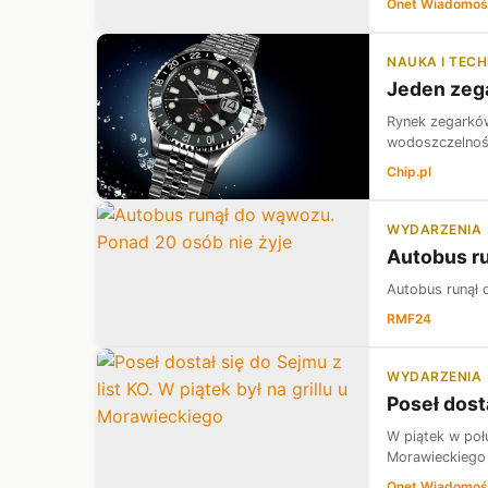
Onet Wiadomoś
NAUKA I TEC
Jeden zega
Rynek zegarków
wodoszczelności
Chip.pl
WYDARZENIA
Autobus ru
Autobus runął 
RMF24
WYDARZENIA
Poseł dosta
W piątek w poł
Morawieckiego z
Onet Wiadomoś