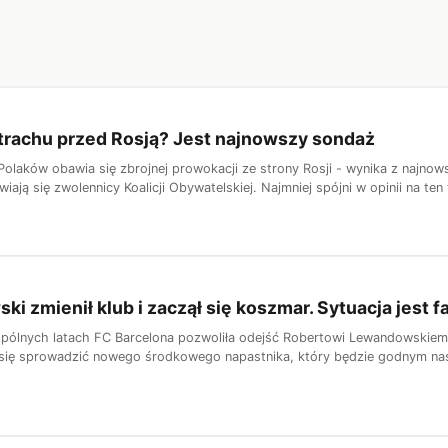
trachu przed Rosją? Jest najnowszy sondaż
olaków obawia się zbrojnej prowokacji ze strony Rosji - wynika z najno
wiają się zwolennicy Koalicji Obywatelskiej. Najmniej spójni w opinii na te
i zmienił klub i zaczął się koszmar. Sytuacja jest f
pólnych latach FC Barcelona pozwoliła odejść Robertowi Lewandowskiemu.
się sprowadzić nowego środkowego napastnika, który będzie godnym nastę