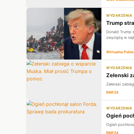
WYDARZENIA
Trump stra
Donald Trump s
zwyciężą w naj
Wirtualna Polsk
WYDARZENIA
Zełenski z
Zełenski zabie
RMF24
WYDARZENIA
Ogień poch
Ogień pochłoną
RMF24