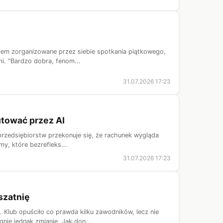
iem zorganizowane przez siebie spotkania piątkowego,
mi. "Bardzo dobra, fenom...
31.07.2026 17:23
utować przez AI
 przedsiębiorstw przekonuje się, że rachunek wygląda
my, które bezrefleks...
31.07.2026 17:23
szatnię
Klub opuściło co prawda kilku zawodników, lecz nie
nie jednak zmianie. Jak don...