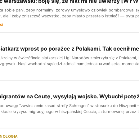
 warszawski: boję się, że nikt mi nie uwierzy [WYW
 sobie pani, żeby normalny, zdrowy umysłowo człowiek bombardował syst
eć, ale i żeby zniszczyć wszystko, żeby miasto przestało istnieć? — pyta 
ci
siatkarz wprost po porażce z Polakami. Tak ocenił m
Ukrainy w ćwierćfinale siatkarskiej Ligi Narodów zmierzyła się z Polakami
ozgrywek. Nasi wschodni sąsiedzi zdołali nam jednak urwać seta, momentami
igrantów na Ceutę, wysyłają wojsko. Wybuchł potę
od uwagę "zawieszenie zasad strefy Schengen" w stosunku do Hiszpanii -
pokłosie kryzysu migracyjnego w hiszpańskiej Ceucie, szturmowanej przez 
HNOLOGIA