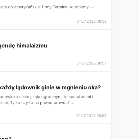
eżąca do amerykańskiej firmy Terminal Autonomy —
31.07.2026 08:58
egendę himalaizmu
31.07.2026 08:57
i każdy lądownik ginie w mgnieniu oka?
odowisko cechuje się ogromnymi temperaturami i
iemi. Tylko czy to na pewno prawda? ...
31.07.2026 08:56