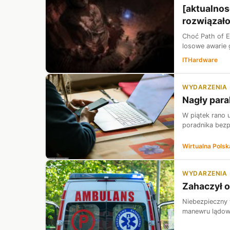
[aktualnos
rozwiązał
Choć Path of E
losowe awarie g
ITHardware
WYDARZENIA
Nagły para
W piątek rano 
poradnika bezp
Wirtualna Polsk
WYDARZENIA
Zahaczył o
Niebezpieczny 
manewru lądowa