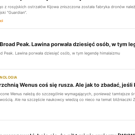
o z rosyjskich ostrzałów Kijowa zniszczona została fabryka dronów nal
jski "Guardian".
ci
Broad Peak. Lawina porwała dziesięć osób, w tym l
d Peak. Lawina porwała dziesięć osób, w tym legendę himalaizmu
HNOLOGIA
zchnią Wenus coś się rusza. Ale jak to zbadać, jeśl
cone Wenus należą do szczególnie wymagających, ponieważ tamtejsze śr
ością. Ale na szczęście naukowcy wiedzą co nieco na temat bliźniaczki Z