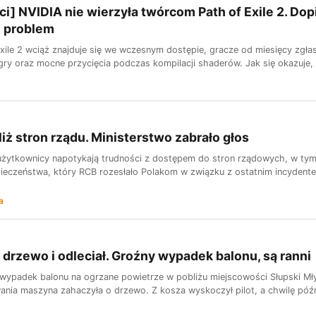
ci] NVIDIA nie wierzyła twórcom Path of Exile 2. Do
o problem
xile 2 wciąż znajduje się we wczesnym dostępie, gracze od miesięcy zgła
ry oraz mocne przycięcia podczas kompilacji shaderów. Jak się okazuje, i
liż stron rządu. Ministerstwo zabrało głos
użytkownicy napotykają trudności z dostępem do stron rządowych, w tym w
ieczeństwa, który RCB rozesłało Polakom w związku z ostatnim incydentem
a
 drzewo i odleciał. Groźny wypadek balonu, są ranni
wypadek balonu na ogrzane powietrze w pobliżu miejscowości Słupski 
nia maszyna zahaczyła o drzewo. Z kosza wyskoczył pilot, a chwilę późnie