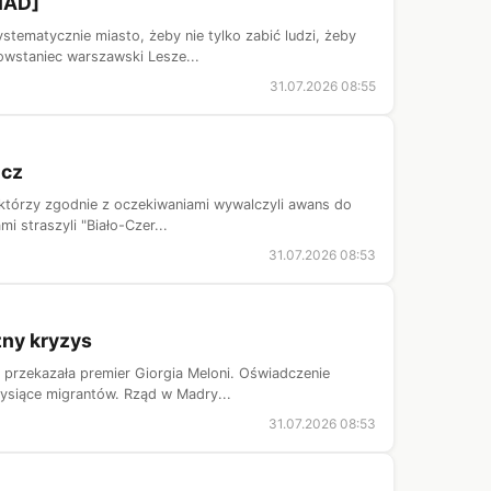
IAD]
ematycznie miasto, żeby nie tylko zabić ludzi, żeby
powstaniec warszawski Lesze...
31.07.2026 08:55
ecz
, którzy zgodnie z oczekiwaniami wywalczyli awans do
 straszyli "Biało-Czer...
31.07.2026 08:53
żny kryzys
 przekazała premier Giorgia Meloni. Oświadczenie
tysiące migrantów. Rząd w Madry...
31.07.2026 08:53