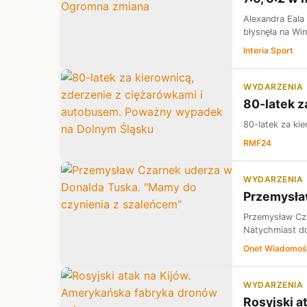
Alexandra Eala
błysnęła na Wim
Interia Sport
WYDARZENIA
80-latek z
80-latek za ki
RMF24
WYDARZENIA
Przemysła
Przemysław Cza
Natychmiast do
Onet Wiadomoś
WYDARZENIA
Rosyjski a