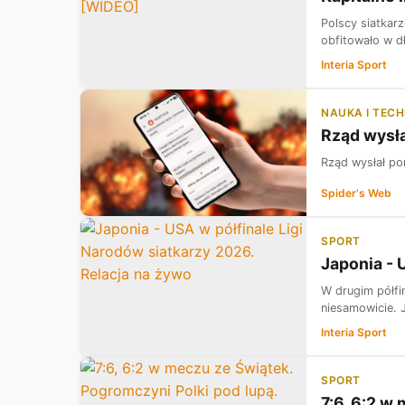
Polscy siatkarz
obfitowało w dł
Interia Sport
NAUKA I TEC
Rząd wysła
Rząd wysłał po
Spider's Web
SPORT
Japonia - 
W drugim półfi
niesamowicie. J
Interia Sport
SPORT
7:6, 6:2 w