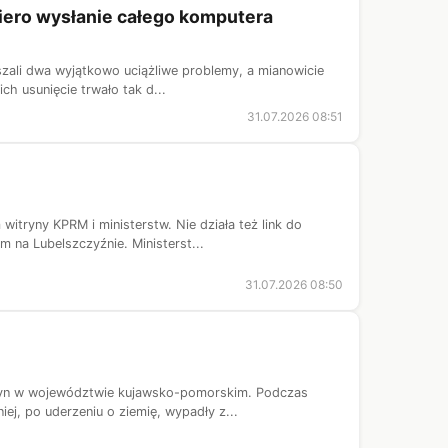
piero wysłanie całego komputera
szali dwa wyjątkowo uciążliwe problemy, a mianowicie
ch usunięcie trwało tak d...
31.07.2026 08:51
itryny KPRM i ministerstw. Nie działa też link do
 na Lubelszczyźnie. Ministerst...
31.07.2026 08:50
Młyn w województwie kujawsko-pomorskim. Podczas
j, po uderzeniu o ziemię, wypadły z...