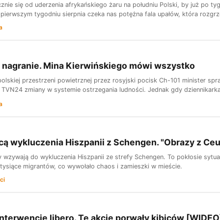
cznie się od uderzenia afrykańskiego żaru na południu Polski, by już po 
 pierwszym tygodniu sierpnia czeka nas potężna fala upałów, która rozgrzej
a
 nagranie. Mina Kierwińskiego mówi wszystko
olskiej przestrzeni powietrznej przez rosyjski pocisk Ch-101 minister spr
 TVN24 zmiany w systemie ostrzegania ludności. Jednak gdy dziennikarka s
a
ą wykluczenia Hiszpanii z Schengen. "Obrazy z Ceu
 wzywają do wykluczenia Hiszpanii ze strefy Schengen. To pokłosie sytuac
 tysiące migrantów, co wywołało chaos i zamieszki w mieście.
ci
interwencje libero. Te akcje porwały kibiców [WIDEO