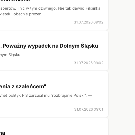
spertów. I nic w tym dziwnego. Nie tak dawno Filipinka
iątek i obecnie prezen...
31.07.2026 09:02
em. Poważny wypadek na Dolnym Śląsku
lnym Śląsku
31.07.2026 09:02
enia z szaleńcem"
 polityk PiS zarzucił mu "rozbrajanie Polski". —
31.07.2026 09:01
na