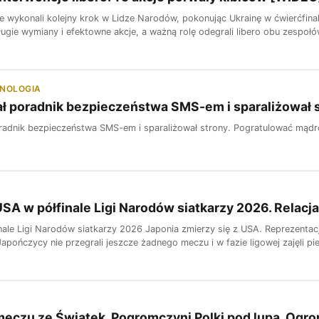
e wykonali kolejny krok w Lidze Narodów, pokonując Ukrainę w ćwierćfinale
ugie wymiany i efektowne akcje, a ważną rolę odegrali libero obu zespołó
HNOLOGIA
ł poradnik bezpieczeństwa SMS-em i sparaliżował 
radnik bezpieczeństwa SMS-em i sparaliżował strony. Pogratulować mądr
USA w półfinale Ligi Narodów siatkarzy 2026. Relacj
nale Ligi Narodów siatkarzy 2026 Japonia zmierzy się z USA. Reprezentac
apończycy nie przegrali jeszcze żadnego meczu i w fazie ligowej zajęli pi
 meczu ze Świątek. Pogromczyni Polki pod lupą. Ogr