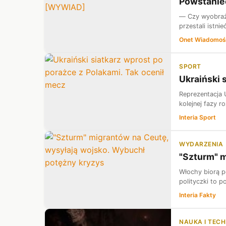
Powstaniec
— Czy wyobraża
przestali istni
Onet Wiadomoś
SPORT
Ukraiński 
Reprezentacja 
kolejnej fazy r
Interia Sport
WYDARZENIA
"Szturm" m
Włochy biorą p
polityczki to 
Interia Fakty
NAUKA I TEC