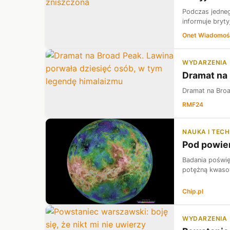
Podczas jedneg
informuje bryty
Onet Wiadomoś
WYDARZENIA
Dramat na 
Dramat na Broa
RMF24
NAUKA I TEC
Pod powier
Badania poświę
potężną kwasow
Chip.pl
WYDARZENIA