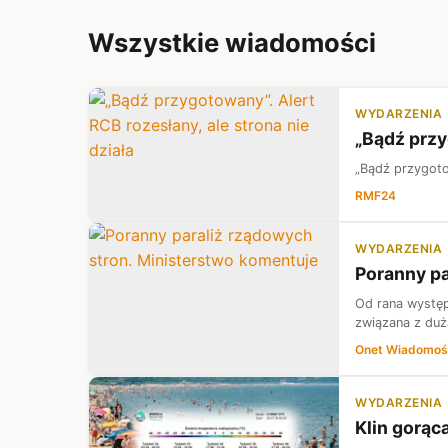
Wszystkie wiadomości
WYDARZENIA
„Bądź przy
„Bądź przygotow
RMF24
WYDARZENIA
Poranny pa
Od rana występ
związana z duż
Onet Wiadomoś
WYDARZENIA
Klin gorąc