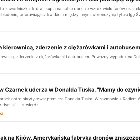
 to zawodniczka, która skupia na sobie obecnie wzrok wielu fanów oraz ek
bledonie, odprawiając z kwitkiem między innymi obrończynię tytułu Igę Św
a kierownicą, zderzenie z ciężarówkami i autobus
erownicą, zderzenie z ciężarówkami i autobusem. Poważny wypadek na Do
w Czarnek uderza w Donalda Tuska. "Mamy do czyni
rnek ostro skrytykował premiera Donalda Tuska. W rozmowie z Radiem Wnet
 dymisji — stwierdził.
ci
tak na Kijów. Amerykańska fabryka dronów zniszczo