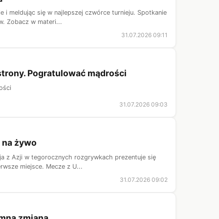
 i meldując się w najlepszej czwórce turnieju. Spotkanie
w. Zobacz w materi...
31.07.2026 09:11
strony. Pogratulować mądrości
ości
31.07.2026 09:03
a na żywo
ja z Azji w tegorocznych rozgrywkach prezentuje się
erwsze miejsce. Mecze z U...
31.07.2026 09:02
omna zmiana