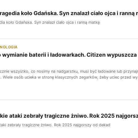
ragedia koło Gdańska. Syn znalazł ciało ojca i ranną
ia koło Gdańska. Syn znalazł ciało ojca i ranną matkę
HNOLOGIA
 wymianie baterii i ładowarkach. Citizen wypuszcza 
cznie wszystko, co nosimy na nadgarstku, musi być ładowane lub przynaj
i. Wiele osób ucieka w stronę klasycznych zegarków, żeby uciec przed wy
ie ataki zebrały tragiczne żniwo. Rok 2025 najgors
taki zebrały tragiczne żniwo. Rok 2025 najgorszy od dekad