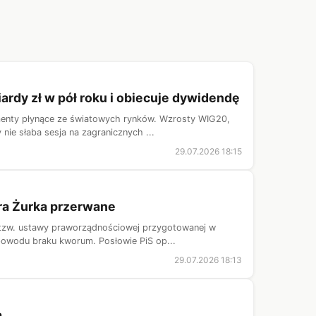
ardy zł w pół roku i obiecuje dywidendę
menty płynące ze światowych rynków. Wzrosty WIG20,
ie słaba sesja na zagranicznych ...
29.07.2026 18:15
tra Żurka przerwane
 tzw. ustawy praworządnościowej przygotowanej w
powodu braku kworum. Posłowie PiS op...
29.07.2026 18:13
a