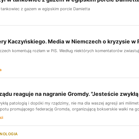
 tankowiec z gazem w egipskim porcie Damietta
ry Kaczyńskiego. Media w Niemczech o kryzysie w 
zech komentują rozłam w PiS. Według niektórych komentatorów zwiastuje t
a
ządu reaguje na nagranie Gromdy. "Jesteście zwykłą
ykłą patologią i dopóki my rządzimy, nie ma dla waszej agresji ani mili
spotu promującego federację Gromda, organizującą bokserskie walki na gołe
ci
HNOLOGIA