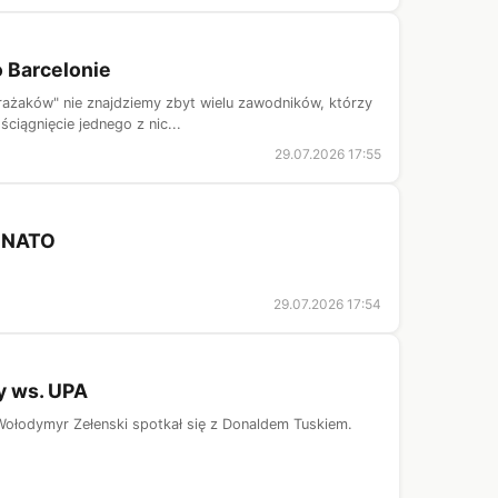
o Barcelonie
rażaków" nie znajdziemy zbyt wielu zawodników, którzy
ciągnięcie jednego z nic...
29.07.2026 17:55
5 NATO
29.07.2026 17:54
y ws. UPA
Wołodymyr Zełenski spotkał się z Donaldem Tuskiem.