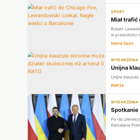
SPORT
Miał trafi
Robert Lewando
w przeszłości n
Interia Sport
WYDARZENIA
Unijna kla
Unijna klauzula
RMF24
WYDARZENIA
Spotkanie 
Po raz pierwsz
Kancelaria Prem