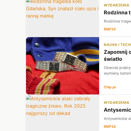
WYDARZENIA
Rodzinna t
Rodzinna traged
RMF24
NAUKA I TEC
Zapomnij o
światło
Obecnie prakty
wymiany bateri
Chip.pl
WYDARZENIA
Antysemick
Antysemickie a
RMF24