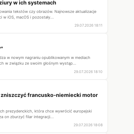
dziury w ich systemach
erowania tekstów czy obrazów. Najnowsze aktualizacje
i w iOS, macOS i pozostały...
29.07.2026 18:11
?"
ierdza w nowym nagraniu opublikowanym w mediach
ych w związku ze swoim głośnym wystąp...
29.07.2026 18:10
e zniszczyć francusko-niemiecki motor
ach prezydenckich, która chce wywrócić europejski
on zburzyć filar integracji...
29.07.2026 18:08