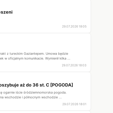
eszeni
29.07.2026 18:05
trakt z tureckim Gaziantepem. Umowa będzie
 oficjalnym komunikacie. Wymienił kilka ...
29.07.2026 18:03
oszybuje aż do 36 st. C [POGODA]
skę ogarnie iście śródziemnomorska pogoda.
 na wschodzie i północnym wschodzie ...
29.07.2026 18:01