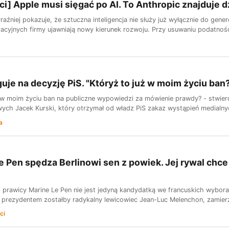
ci] Apple musi sięgać po AI. To Anthropic znajduje 
raźniej pokazuje, że sztuczna inteligencja nie służy już wyłącznie do gen
cyjnych firmy ujawniają nowy kierunek rozwoju. Przy usuwaniu podatnośc
guje na decyzję PiS. "Któryż to już w moim życiu ban
ż w moim życiu ban na publiczne wypowiedzi za mówienie prawdy? - stw
ych Jacek Kurski, który otrzymał od władz PiS zakaz wystąpień medialn
a
Le Pen spędza Berlinowi sen z powiek. Jej rywal chc
ej prawicy Marine Le Pen nie jest jedyną kandydatką we francuskich wybor
 prezydentem zostałby radykalny lewicowiec Jean-Luc Melenchon, zamierza 
ci