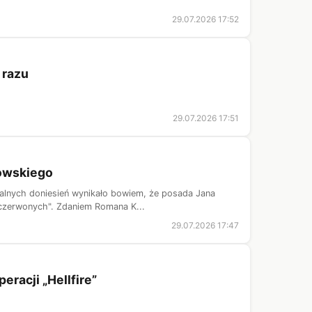
29.07.2026 17:52
 razu
29.07.2026 17:51
dowskiego
ialnych doniesień wynikało bowiem, że posada Jana
-czerwonych". Zdaniem Romana K...
29.07.2026 17:47
eracji „Hellfire”