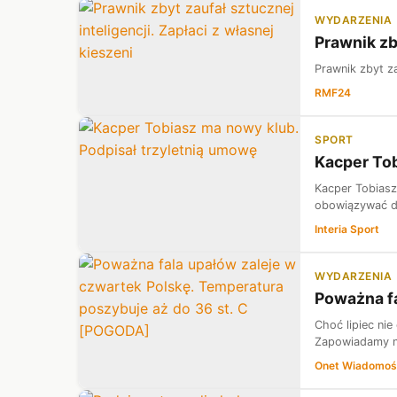
WYDARZENIA
Prawnik zby
Prawnik zbyt za
RMF24
SPORT
Kacper Tob
Kacper Tobiasz
obowiązywać do
Interia Sport
WYDARZENIA
Poważna fa
Choć lipiec ni
Zapowiadamy ni
Onet Wiadomoś