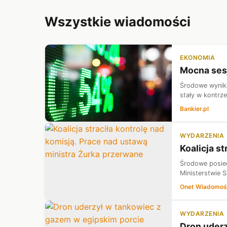
Wszystkie wiadomości
EKONOMIA
Mocna sesj
Środowe wyniki
stały w kontrz
Bankier.pl
WYDARZENIA
Koalicja s
Środowe posied
Ministerstwie 
Onet Wiadomoś
WYDARZENIA
Dron uderz