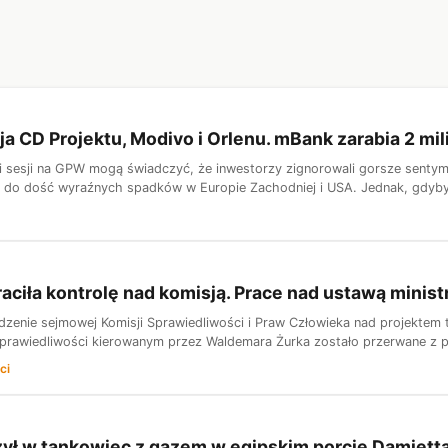
a CD Projektu, Modivo i Orlenu. mBank zarabia 2 mili
 sesji na GPW mogą świadczyć, że inwestorzy zignorowali gorsze senty
e do dość wyraźnych spadków w Europie Zachodniej i USA. Jednak, gdyby n
traciła kontrolę nad komisją. Prace nad ustawą minis
zenie sejmowej Komisji Sprawiedliwości i Praw Człowieka nad projektem
Sprawiedliwości kierowanym przez Waldemara Żurka zostało przerwane z 
ci
ył w tankowiec z gazem w egipskim porcie Damiett