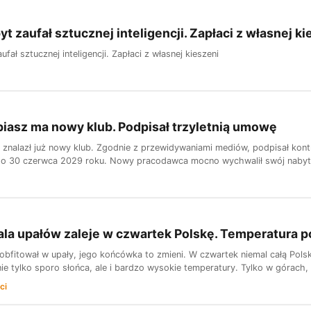
t zaufał sztucznej inteligencji. Zapłaci z własnej ki
ufał sztucznej inteligencji. Zapłaci z własnej kieszeni
iasz ma nowy klub. Podpisał trzyletnią umowę
 znalazł już nowy klub. Zgodnie z przewidywaniami mediów, podpisał kon
 30 czerwca 2029 roku. Nowy pracodawca mocno wychwalił swój nabytek w
la upałów zaleje w czwartek Polskę. Temperatura p
e obfitował w upały, jego końcówka to zmieni. W czwartek niemal całą Pol
e tylko sporo słońca, ale i bardzo wysokie temperatury. Tylko w górach,
ci