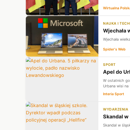
Wirtualna Polsk
NAUKA I TEC
Wjechała w
Wjechała wielk
Spider's Web
SPORT
Apel do Ur
W ostatnich go
Urbana wisi na
Interia Sport
WYDARZENIA
Skandal w 
Skandal w śląsk