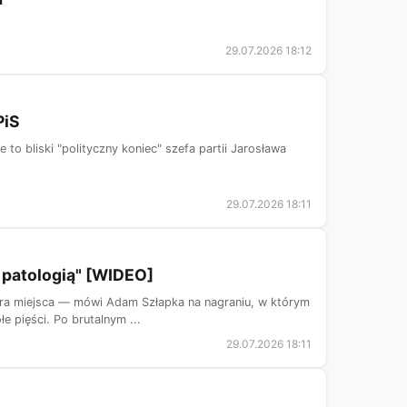
29.07.2026 18:12
PiS
o bliski "polityczny koniec" szefa partii Jarosława
29.07.2026 18:11
 patologią" [WIDEO]
metra miejsca — mówi Adam Szłapka na nagraniu, w którym
 pięści. Po brutalnym ...
29.07.2026 18:11