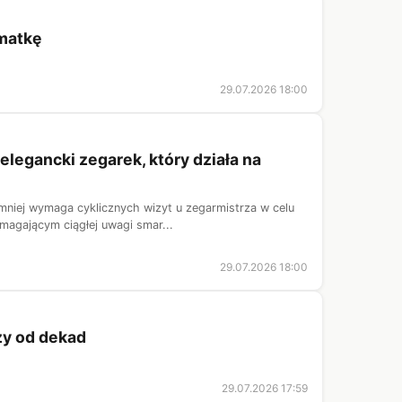
 matkę
29.07.2026 18:00
elegancki zegarek, który działa na
mniej wymaga cyklicznych wizyt u zegarmistrza w celu
magającym ciągłej uwagi smar...
29.07.2026 18:00
zy od dekad
29.07.2026 17:59