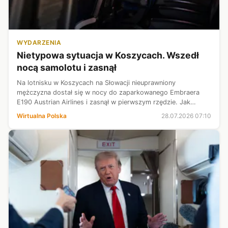
WYDARZENIA
Nietypowa sytuacja w Koszycach. Wszedł
nocą samolotu i zasnął
Na lotnisku w Koszycach na Słowacji nieuprawniony
mężczyzna dostał się w nocy do zaparkowanego Embraera
E190 Austrian Airlines i zasnął w pierwszym rzędzie. Jak
podają lokalne media, kontrola bezpieczeństwa po odkryciu
Wirtualna Polska
28.07.2026 07:10
intruza przełożyła się na ok. d...