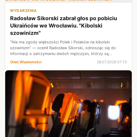
WYDARZENIA
Radosław Sikorski zabrał głos po pobiciu
Ukraińców we Wrocławiu. "Kibolski
szowinizm"
"Nie ma zgody większości Polek i Polaków na kibolski
szowinizm" — ocenił Radosław Sikorski, odnosząc się do
informacji o zatrzymaniu dwóch mężczyzn, którzy są
podejrzewani o brutalne pobicie pary Ukraińców we Wrocławiu.
Onet Wiadomości
28.07.2026 07:13