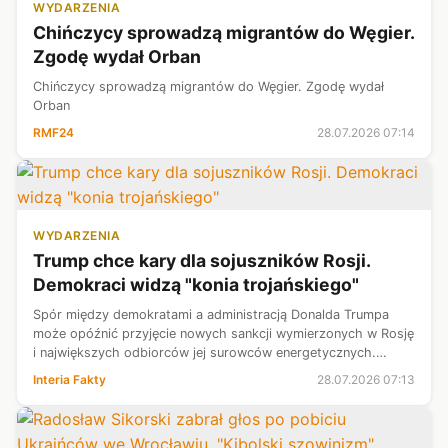
WYDARZENIA
Chińczycy sprowadzą migrantów do Węgier.
Zgodę wydał Orban
Chińczycy sprowadzą migrantów do Węgier. Zgodę wydał
Orban
RMF24
28.07.2026 07:14
WYDARZENIA
Trump chce kary dla sojuszników Rosji.
Demokraci widzą "konia trojańskiego"
Spór między demokratami a administracją Donalda Trumpa
może opóźnić przyjęcie nowych sankcji wymierzonych w Rosję
i największych odbiorców jej surowców energetycznych.
Demokraci popierają zwiększenie presji na Kreml, ale obawiają
Interia Fakty
28.07.2026 07:13
się, że przepisy dad...