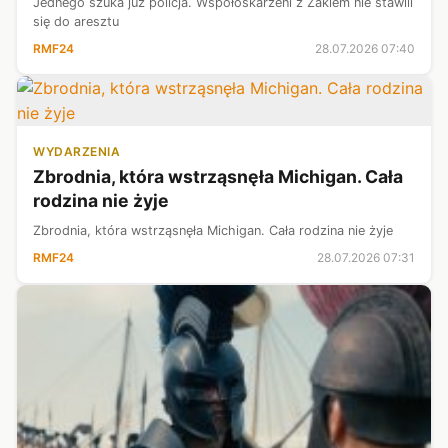
Jednego szuka już policja. Współoskarżeni z Żakiem nie stawili
się do aresztu
RMF24
28.07.2026 07:40
WYDARZENIA
Zbrodnia, która wstrząsnęła Michigan. Cała
rodzina nie żyje
Zbrodnia, która wstrząsnęła Michigan. Cała rodzina nie żyje
RMF24
28.07.2026 07:31