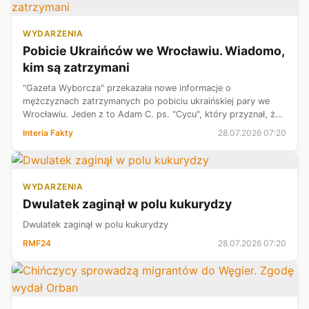
WYDARZENIA
Pobicie Ukraińców we Wrocławiu. Wiadomo,
kim są zatrzymani
"Gazeta Wyborcza" przekazała nowe informacje o
mężczyznach zatrzymanych po pobiciu ukraińskiej pary we
Wrocławiu. Jeden z to Adam C. ps. "Cycu", który przyznał, że
10 lat spędził w więzieniu, a obecnie znany jest z walk
Interia Fakty
28.07.2026 07:20
bokserskich na gołe pięści. Dr...
WYDARZENIA
Dwulatek zaginął w polu kukurydzy
Dwulatek zaginął w polu kukurydzy
RMF24
28.07.2026 07:20