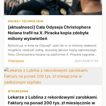
NAUKA I TECHNOLOGIA
[aktualnosci] Cała Odyseja Christophera
Nolana trafił na X. Piracka kopia zdobyła
miliony wyświetleń
Byliście już w kinie na Odyseji? Jeśli nie to w miniony weekend
mogliście obejrzeć pełną, wysokiej jakości kopię najnowszego
filmu Christophera Nolana na platformie X. Pirackie nagranie
zdołało zgromadzić ponad 2 mln wyświetleń w zaledwie około
ITHardware
28.07.2026 07:30
2,5 g...
WYDARZENIA
Lekarze z Lublina z rekordowymi zarobkami.
Faktury na ponad 200 tys. zł miesięcznie w