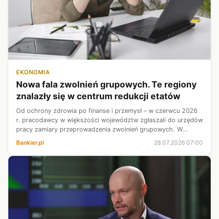
EKONOMIA
Nowa fala zwolnień grupowych. Te regiony
znalazły się w centrum redukcji etatów
Od ochrony zdrowia po finanse i przemysł – w czerwcu 2026
r. pracodawcy w większości województw zgłaszali do urzędów
pracy zamiary przeprowadzenia zwolnień grupowych. W
jednym przypadku procedura może objąć ponad 1,1 tys.
Bankier.pl
28.07.2026 07:00
pracowników. Sprawdziliśmy, ...