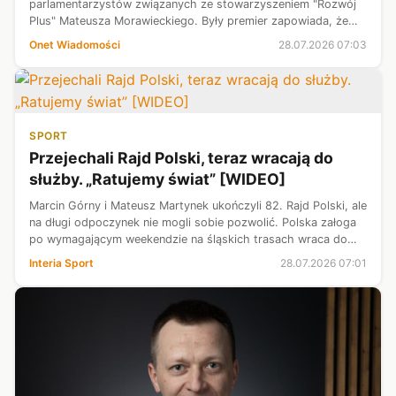
parlamentarzystów związanych ze stowarzyszeniem "Rozwój
Plus" Mateusza Morawieckiego. Były premier zapowiada, że
jeśli do tego dojdzie, jego ludzie utworzą własny klub
Onet Wiadomości
28.07.2026 07:03
parlamentarny. To może...
SPORT
Przejechali Rajd Polski, teraz wracają do
służby. „Ratujemy świat” [WIDEO]
Marcin Górny i Mateusz Martynek ukończyli 82. Rajd Polski, ale
na długi odpoczynek nie mogli sobie pozwolić. Polska załoga
po wymagającym weekendzie na śląskich trasach wraca do
codziennych obowiązków. Obaj łączą starty w rajdach ze
Interia Sport
28.07.2026 07:01
strażacką służbą.