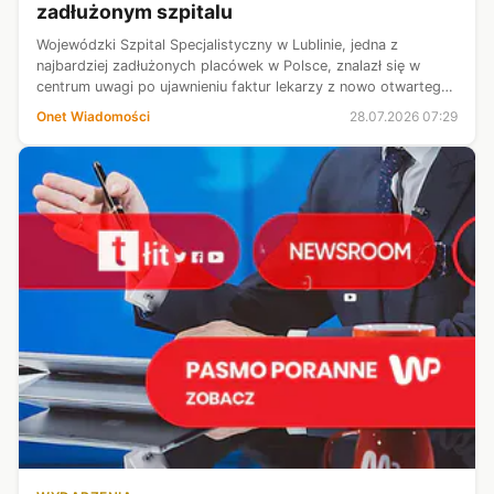
zadłużonym szpitalu
Wojewódzki Szpital Specjalistyczny w Lublinie, jedna z
najbardziej zadłużonych placówek w Polsce, znalazł się w
centrum uwagi po ujawnieniu faktur lekarzy z nowo otwartego
oddziału neurochirurgii. Rekordzista wśród specjalistów
Onet Wiadomości
28.07.2026 07:29
wystawił w jednym mies...