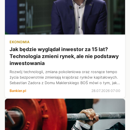
EKONOMIA
Jak będzie wyglądał inwestor za 15 lat?
Technologia zmieni rynek, ale nie podstawy
inwestowania
Rozwój technologii, zmiana pokoleniowa oraz rosnące tempo
życia bezpowrotnie zmieniają krajobraz rynków kapitałowych.
Sebastian Zadora z Domu Maklerskiego BOŚ mówi o tym, jak
będzie wyglądał profil inwestora za 10–15 lat oraz jak do tych
Bankier.pl
28.07.2026 07:00
zmian muszą ...