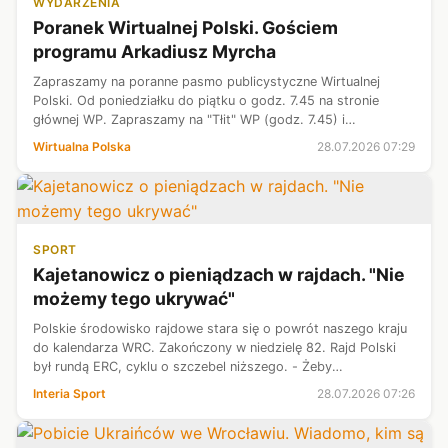
WYDARZENIA
Poranek Wirtualnej Polski. Gościem
programu Arkadiusz Myrcha
Zapraszamy na poranne pasmo publicystyczne Wirtualnej
Polski. Od poniedziałku do piątku o godz. 7.45 na stronie
głównej WP. Zapraszamy na "Tłit" WP (godz. 7.45) i
"Newsroom" WP (godz. 8.15).
Wirtualna Polska
28.07.2026 07:29
SPORT
Kajetanowicz o pieniądzach w rajdach. "Nie
możemy tego ukrywać"
Polskie środowisko rajdowe stara się o powrót naszego kraju
do kalendarza WRC. Zakończony w niedzielę 82. Rajd Polski
był rundą ERC, cyklu o szczebel niższego. - Żeby
zorganizować dobry, bezpieczny rajd, potrzebne są ogromne
Interia Sport
28.07.2026 07:26
pieniądze, nie możemy teg...