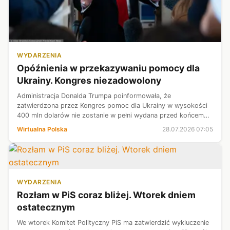
WYDARZENIA
Opóźnienia w przekazywaniu pomocy dla
Ukrainy. Kongres niezadowolony
Administracja Donalda Trumpa poinformowała, że
zatwierdzona przez Kongres pomoc dla Ukrainy w wysokości
400 mln dolarów nie zostanie w pełni wydana przed końcem
roku budżetowego 2029 - podała w poniedziałek agencja
Wirtualna Polska
28.07.2026 07:05
Reutera. Kongres jest niezadowolony...
WYDARZENIA
Rozłam w PiS coraz bliżej. Wtorek dniem
ostatecznym
We wtorek Komitet Polityczny PiS ma zatwierdzić wykluczenie