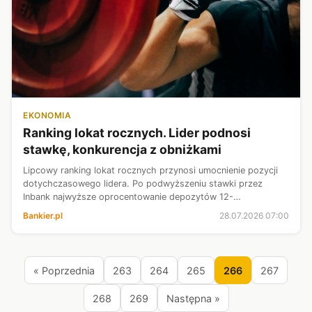
EKONOMIA
Ranking lokat rocznych. Lider podnosi
stawkę, konkurencja z obniżkami
Lipcowy ranking lokat rocznych przynosi umocnienie pozycji
dotychczasowego lidera. Po podwyższeniu stawki przez
Inbank najwyższe oprocentowanie depozytów 12-
miesięcznych wzrosło do 4,15 proc. w skali roku. Oferty
Bankier.pl
28.07.2026 07:00
przebijające granicę 4 proc. w skali ...
« Poprzednia
263
264
265
266
267
268
269
Następna »