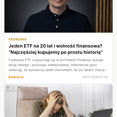
EKONOMIA
Jeden ETF na 20 lat i wolność finansowa?
“Najczęściej kupujemy po prostu historię”
Fundusze ETF rozpychają się w portfelach Polaków, kusząc
wizją taniego i prostego inwestowania. Internetowi guru
obiecują, że wystarczy jeden instrument, by po latach cieszyć
się wolnością finansową, ale czy to naprawdę tak proste i
Bankier.pl
28.07.2026 07:00
który instrument ...