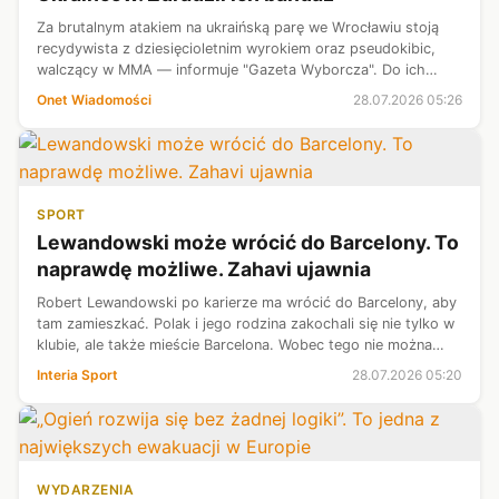
Za brutalnym atakiem na ukraińską parę we Wrocławiu stoją
recydywista z dziesięcioletnim wyrokiem oraz pseudokibic,
walczący w MMA — informuje "Gazeta Wyborcza". Do ich
szybkiego zatrzymania przez antyterrorystów doprowadził
Onet Wiadomości
28.07.2026 05:26
jeden charakterystyczny s...
SPORT
Lewandowski może wrócić do Barcelony. To
naprawdę możliwe. Zahavi ujawnia
Robert Lewandowski po karierze ma wrócić do Barcelony, aby
tam zamieszkać. Polak i jego rodzina zakochali się nie tylko w
klubie, ale także mieście Barcelona. Wobec tego nie można
wykluczyć jego powrotu także do struktur "Blaugrany". O takiej
Interia Sport
28.07.2026 05:20
możliwo...
WYDARZENIA