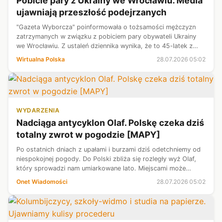
Pobicie pary z Ukrainy we Wrocławiu. Media
ujawniają przeszłość podejrzanych
"Gazeta Wyborcza" poinformowała o tożsamości mężczyzn
zatrzymanych w związku z pobiciem pary obywateli Ukrainy
we Wrocławiu. Z ustaleń dziennika wynika, że to 45-latek z
więzienną przeszłością oraz 27-letni pseudokibic. Wrocławska
Wirtualna Polska
28.07.2026 05:02
policja prowadzi da...
WYDARZENIA
Nadciąga antycyklon Olaf. Polskę czeka dziś
totalny zwrot w pogodzie [MAPY]
Po ostatnich dniach z upałami i burzami dziś odetchniemy od
niespokojnej pogody. Do Polski zbliża się rozległy wyż Olaf,
który sprowadzi nam umiarkowane lato. Miejscami może
jeszcze padać, ale coraz słabiej i nie powinno brakować
Onet Wiadomości
28.07.2026 05:02
słońca. Temperatura ...