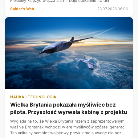
Piekielny księżyc włącza alarm. Daje dokładnie 40 dni
Spider's Web
28.07.2026 06:06
NAUKA I TECHNOLOGIA
Wielka Brytania pokazała myśliwiec bez
pilota. Przyszłość wyrwała kabinę z projektu
Wygląda na to, że Wielka Brytania razem z zaprezentowanym
właśnie Brontanax wchodzi w erę myśliwców szóstej generacji.
Ten unikalny samolot wojskowy przykuł moją uwagę nie bez