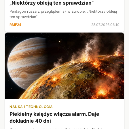
„Niektórzy obleją ten sprawdzian”
Pentagon rusza z przeglądem sił w Europie. „Niektórzy obleją
ten sprawdzian”
RMF24
28.07.2026 06:10
NAUKA I TECHNOLOGIA
Piekielny księżyc włącza alarm. Daje
dokładnie 40 dni