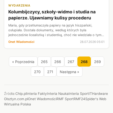
WYDARZENIA
Kolumbijczycy, szkoły-widmo i studia na
papierze. Ujawniamy kulisy procederu
Maria, gdy przetłumaczyła papiery na język hiszpański,
osłupiała. Dostała dokumenty, według których była
jednocześnie licealistką i studentką, choć nie wiedziała o tym.
W Polsce działają szkoły, które teoretycznie kształcą setki
Onet Wiadomości
28.07.2026 05:01
cudzoziemców, ale tak...
« Poprzednia
265
266
267
268
269
270
271
Następna »
Źródła:
Chip.pl
Interia Fakty
Interia Nauka
Interia Sport
ITHardware
Olsztyn.com.pl
Onet Wiadomości
RMF Sport
RMF24
Spider's Web
Wirtualna Polska