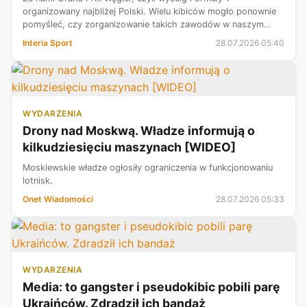
organizowany najbliżej Polski. Wielu kibiców mogło ponownie
pomyśleć, czy zorganizowanie takich zawodów w naszym
kraju jest możliwe. Temat poruszyli nawet w transmisji
Interia Sport
28.07.2026 05:40
telewizyjnej komentujący Michał ...
WYDARZENIA
Drony nad Moskwą. Władze informują o
kilkudziesięciu maszynach [WIDEO]
Moskiewskie władze ogłosiły ograniczenia w funkcjonowaniu
lotnisk.
Onet Wiadomości
28.07.2026 05:33
WYDARZENIA
Media: to gangster i pseudokibic pobili parę
Ukraińców. Zdradził ich bandaż