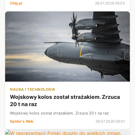
powodu, bo ma kosztować ułamek ceny myśliwca, a pilot
Chip.pl
28.07.2026 06:03
wyśle go tam, gdzie ...
NAUKA I TECHNOLOGIA
Wojskowy kolos został strażakiem. Zrzuca
20 t na raz
Wojskowy kolos został strażakiem. Zrzuca 20 t na raz
Spider's Web
28.07.2026 06:01