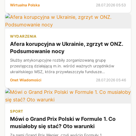
pod lupę zaplecze Mateusza Morawieckiego. W Europie trwa
Wirtualna Polska
28.07.2026 05:53
walka z potężnymi poż...
WYDARZENIA
Afera korupcyjna w Ukrainie, zgrzyt w ONZ.
Podsumowanie nocy
Służby antykorupcyjne rozbiły zorganizowaną grupę
przestępczą działającą m.in. wśród ważnych urzędników
ukraińskiego MSZ, która przywłaszczyła fundusze
przeznaczone na wsparcie w walce z Rosją. Delegacja USA
Onet Wiadomości
28.07.2026 05:46
opuściła posiedzenie Rady Bezpieczeństwa O...
SPORT
Mówi o Grand Prix Polski w Formule 1. Co
musiałoby się stać? Oto warunki
Za nami Grand Prix Węgier, czyli wyścig Formuły 1