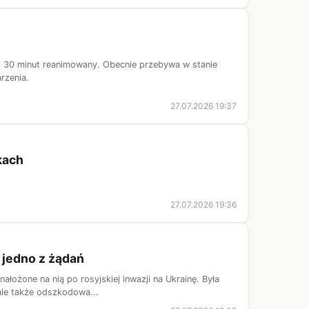
nad 30 minut reanimowany. Obecnie przebywa w stanie
rzenia.
27.07.2026 19:37
kach
27.07.2026 19:36
 jedno z żądań
łożone na nią po rosyjskiej inwazji na Ukrainę. Była
 ale także odszkodowa...