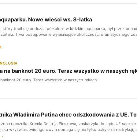
quaparku. Nowe wieści ws. 8-latka
ec, który topił się podczas półkolonii w łódzkim aquaparku, był przez po
zpitalu. Trwa postępowanie wyjaśniające okoliczności dramatycznego zda
a
HNOLOGIA
iła na banknot 20 euro. Teraz wszystko w naszych rę
na banknot 20 euro. Teraz wszystko w naszych rękach
nika Władimira Putina chce odszkodowania z UE. To
żona rzecznika Kremla Dmitrija Pieskowa, zaskarżyła do sądu UE sankcje na
ijska w łyżwiarstwie figurowym domaga się nie tylko uchylenia restrykcji,