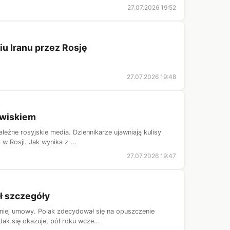
27.07.2026 19:52
u Iranu przez Rosję
27.07.2026 19:48
zwiskiem
leżne rosyjskie media. Dziennikarze ujawniają kulisy
w Rosji. Jak wynika z ...
27.07.2026 19:47
ł szczegóły
tniej umowy. Polak zdecydował się na opuszczenie
ak się okazuje, pół roku wcze...