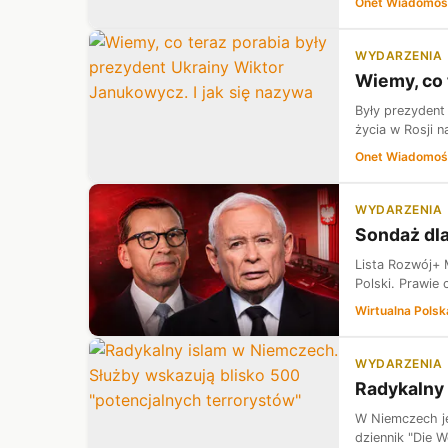
Onet Wiadomoś
WYDARZENIA
Wiemy, co 
Były prezydent
życia w Rosji n
Onet Wiadomoś
WYDARZENIA
Sondaż dl
Lista Rozwój+ 
Polski. Prawie 
Wirtualna Polsk
WYDARZENIA
Radykalny 
W Niemczech je
dziennik "Die W