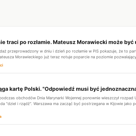
nie traci po rozłamie. Mateusz Morawiecki może by
aż przeprowadzony w dniu i dzień po rozłamie w PiS pokazuje, że to part
teusza Morawieckiego już teraz notuje poparcie na poziomie pozwalający
ci
ąga kartę Polski. "Odpowiedź musi być jednoznaczn
 podczas obchodów Dnia Marynarki Wojennej ponownie wieszczył rozpad Ukra
a "dziel i rządź". Warszawa ma zacząć być postrzegana w Kijowie jako pote
a