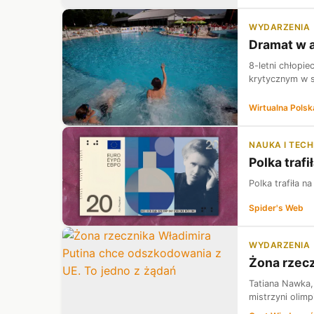
WYDARZENIA
Dramat w a
8-letni chłopi
krytycznym w s
Wirtualna Polsk
NAUKA I TEC
Polka traf
Polka trafiła 
Spider's Web
WYDARZENIA
Żona rzecz
Tatiana Nawka, 
mistrzyni olimp