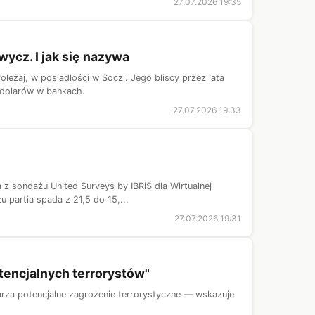
27.07.2026 19:35
ycz. I jak się nazywa
eżaj, w posiadłości w Soczi. Jego bliscy przez lata
y dolarów w bankach.
27.07.2026 19:33
z sondażu United Surveys by IBRiS dla Wirtualnej
 partia spada z 21,5 do 15,...
27.07.2026 19:31
tencjalnych terrorystów"
arza potencjalne zagrożenie terrorystyczne — wskazuje