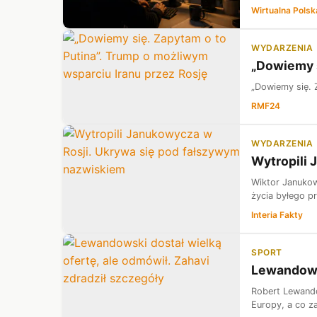
Wirtualna Polsk
WYDARZENIA
„Dowiemy s
„Dowiemy się. 
RMF24
WYDARZENIA
Wytropili 
Wiktor Janukowy
życia byłego pr
Interia Fakty
SPORT
Lewandowsk
Robert Lewando
Europy, a co za