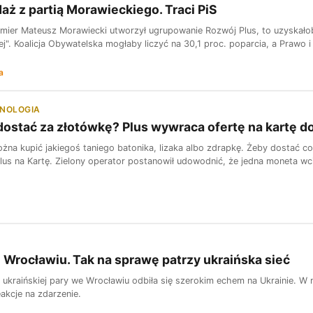
ż z partią Morawieckiego. Traci PiS
mier Mateusz Morawiecki utworzył ugrupowanie Rozwój Plus, to uzyskałoby
j". Koalicja Obywatelska mogłaby liczyć na 30,1 proc. poparcia, a Prawo i 
a
HNOLOGIA
dostać za złotówkę? Plus wywraca ofertę na kartę d
żna kupić jakiegoś taniego batonika, lizaka albo zdrapkę. Żeby dostać co
Plus na Kartę. Zielony operator postanowił udowodnić, że jedna moneta w
 Wrocławiu. Tak na sprawę patrzy ukraińska sieć
 ukraińskiej pary we Wrocławiu odbiła się szerokim echem na Ukrainie. W 
akcje na zdarzenie.