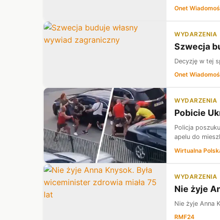
Onet Wiadomoś
WYDARZENIA
Szwecja b
Decyzję w tej 
Onet Wiadomoś
WYDARZENIA
Pobicie U
Policja poszuk
apelu do miesz
Wirtualna Polsk
WYDARZENIA
Nie żyje A
Nie żyje Anna K
RMF24