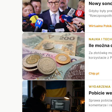
Nowy sonda
Gdyby były pre
"Rzeczpospolite
Wirtualna Polsk
NAUKA I TEC
Ile można 
Za złotówkę mo
korzystacie z 
Chip.pl
WYDARZENIA
Pobicie we
Sprawa pobicia
komentarze i re