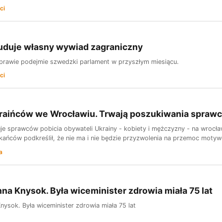
ci
uduje własny wywiad zagraniczny
sprawie podejmie szwedzki parlament w przyszłym miesiącu.
ci
kraińców we Wrocławiu. Trwają poszukiwania spraw
uje sprawców pobicia obywateli Ukrainy - kobiety i mężczyzny - na wroc
kańców podkreślił, że nie ma i nie będzie przyzwolenia na przemoc motyw
a
nna Knysok. Była wiceminister zdrowia miała 75 lat
nysok. Była wiceminister zdrowia miała 75 lat