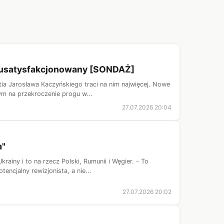
ć usatysfakcjonowany [SONDAŻ]
ia Jarosława Kaczyńskiego traci na nim najwięcej. Nowe
m na przekroczenie progu w...
27.07.2026 20:04
a"
iny i to na rzecz Polski, Rumunii i Węgier. - To
ncjalny rewizjonista, a nie...
27.07.2026 20:02