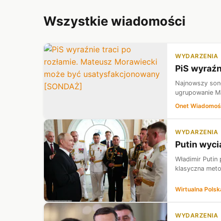
Wszystkie wiadomości
WYDARZENIA
PiS wyraź
Najnowszy sond
ugrupowanie Ma
Onet Wiadomoś
WYDARZENIA
Putin wyci
Władimir Putin
klasyczna metod
Wirtualna Polsk
WYDARZENIA