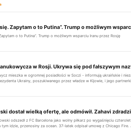
a
ię. Zapytam o to Putina”. Trump o możliwym wsparci
Zapytam o to Putina”. Trump o możliwym wsparciu Iranu przez Rosję
Janukowycza w Rosji. Ukrywa się pod fałszywym na
cz mieszka w ogromnej posiadłości w Soczi - informują ukraińskie i nieza
ezydenta Ukrainy, poszukiwanego przez władze w Kijowie, i jego partnerki 
i dostał wielką ofertę, ale odmówił. Zahavi zdradzi
wski odszedł z FC Barcelona jako wolny piłkarz po wygaśnięciu czterole
 tym idzie, przenosiny za ocean. 37-latek odpisał umowę z Chicago Fire. J