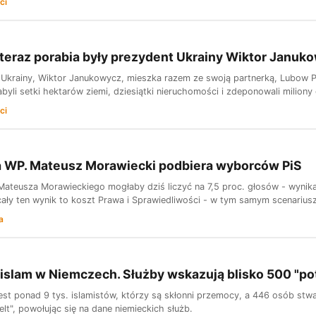
ci
teraz porabia były prezydent Ukrainy Wiktor Janukow
 Ukrainy, Wiktor Janukowycz, mieszka razem ze swoją partnerką, Lubow Pol
abyli setki hektarów ziemi, dziesiątki nieruchomości i zdeponowali milion
ci
a WP. Mateusz Morawiecki podbiera wyborców PiS
Mateusza Morawieckiego mogłaby dziś liczyć na 7,5 proc. głosów - wynika 
cały ten wynik to koszt Prawa i Sprawiedliwości - w tym samym scenariuszu
a
islam w Niemczech. Służby wskazują blisko 500 "po
st ponad 9 tys. islamistów, którzy są skłonni przemocy, a 446 osób stw
elt", powołując się na dane niemieckich służb.