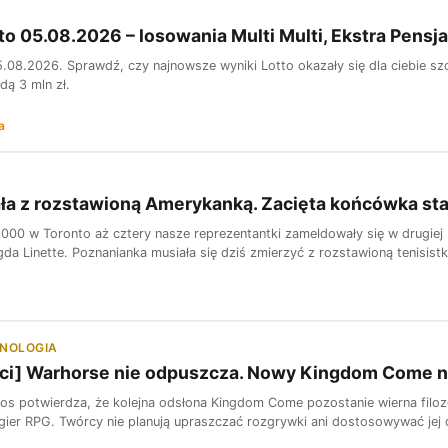
to 05.08.2026 – losowania Multi Multi, Ekstra Pensja
5.08.2026. Sprawdź, czy najnowsze wyniki Lotto okazały się dla ciebie s
dą 3 mln zł.
a
ała z rozstawioną Amerykanką. Zacięta końcówka star
0 w Toronto aż cztery nasze reprezentantki zameldowały się w drugiej run
da Linette. Poznanianka musiała się dziś zmierzyć z rozstawioną tenisistką
HNOLOGIA
sci] Warhorse nie odpuszcza. Nowy Kingdom Come ni
os potwierdza, że kolejna odsłona Kingdom Come pozostanie wierna filozof
 gier RPG. Twórcy nie planują upraszczać rozgrywki ani dostosowywać jej 