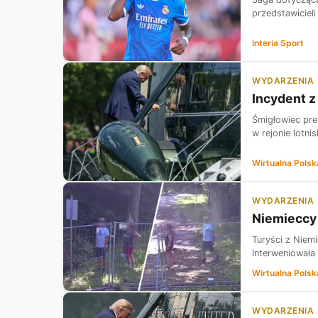
przedstawicieli
Interia Sport
WYDARZENIA
Incydent z
Śmigłowiec pre
w rejonie lotn
Wirtualna Polsk
WYDARZENIA
Niemieccy 
Turyści z Niem
Interweniowała 
Wirtualna Polsk
WYDARZENIA