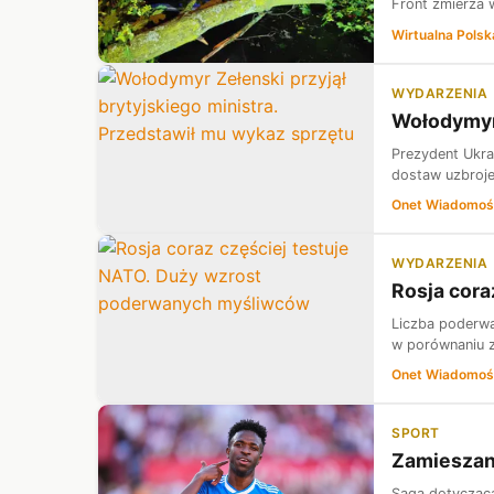
Front zmierza 
Wirtualna Polsk
WYDARZENIA
Wołodymyr 
Prezydent Ukra
dostaw uzbroje
Onet Wiadomoś
WYDARZENIA
Rosja cor
Liczba poderwa
w porównaniu z
Onet Wiadomoś
SPORT
Zamieszani
Saga dotycząca