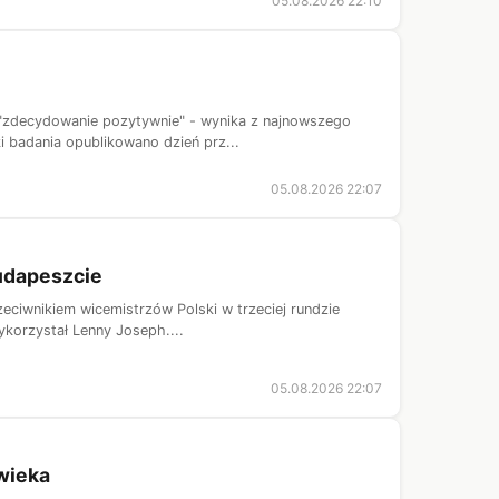
05.08.2026 22:10
 "zdecydowanie pozytywnie" - wynika z najnowszego
i badania opublikowano dzień prz...
05.08.2026 22:07
udapeszcie
zeciwnikiem wicemistrzów Polski w trzeciej rundzie
ykorzystał Lenny Joseph....
05.08.2026 22:07
wieka