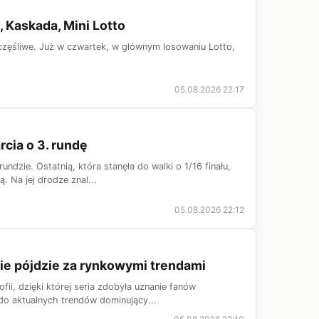
, Kaskada, Mini Lotto
zczęśliwe. Już w czwartek, w głównym losowaniu Lotto,
05.08.2026 22:17
cia o 3. rundę
dzie. Ostatnią, która stanęła do walki o 1/16 finału,
. Na jej drodze znal...
05.08.2026 22:12
e pójdzie za rynkowymi trendami
ii, dzięki której seria zdobyła uznanie fanów
do aktualnych trendów dominujący...