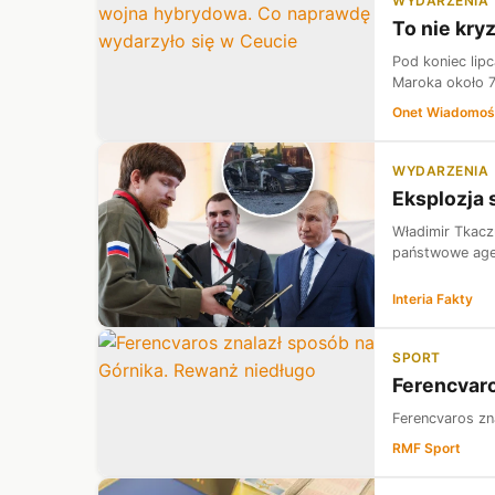
WYDARZENIA
To nie kry
Pod koniec lip
Maroka około 72
Onet Wiadomoś
WYDARZENIA
Eksplozja 
Władimir Tkacz
państwowe agen
Interia Fakty
SPORT
Ferencvaro
Ferencvaros zn
RMF Sport