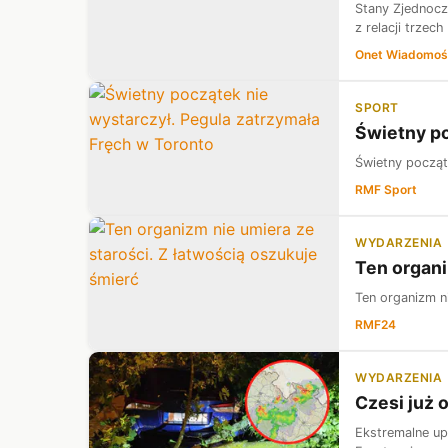
Stany Zjednocz
z relacji trze
Onet Wiadomoś
SPORT
Świetny po
Świetny począt
RMF Sport
WYDARZENIA
Ten organi
Ten organizm ni
RMF24
WYDARZENIA
Czesi już 
Ekstremalne up