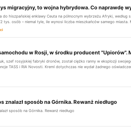
zys migracyjny, to wojna hybrydowa. Co naprawdę w
ca do hiszpańskiej enklawy Ceuta na północnym wybrzeżu Afryki, według s
 tys. osób – niemal tyle, ile wynosi liczba mieszkańców samego miasta. M
ci
samochodu w Rosji, w środku producent "Upiorów".
uk, szef rosyjskiej fabryki dronów, został ciężko ranny w eksplozji swo
cje TASS i RIA Novosti. Kreml dotychczas nie wydał żadnego oświadczeni
s znalazł sposób na Górnika. Rewanż niedługo
alazł sposób na Górnika. Rewanż niedługo