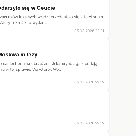
ydarzyło się w Ceucie
zacunków lokalnych władz, przedostało się z terytorium
adryt określił to wydar...
05.08.2026 22:21
 Moskwa milczy
jego samochodu na obrzeżach Jekaterynburga - podają
a w tej sprawie. We wtorek Wo...
05.08.2026 22:19
05.08.2026 22:19