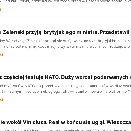
w kierunku Polski, gdzie IMGW ostrzega przed 40-stopniowym żarem, a w
a
Zełenski przyjął brytyjskiego ministra. Przedstawi
iny Wołodymyr Zełenski spotkał się w Kijowie z nowym brytyjskim minis
nia oraz potencjalnej kooperacji przy wytwarzaniu wybranych rodzajów br
ci
az częściej testuje NATO. Duży wzrost poderwanych
ń myśliwców NATO do przechwycenia rosyjskich samolotów wzdłuż wschod
 tym samym miesiącem ubiegłego roku — poinformowało na platformie X 
ci
e wokół Viniciusa. Real w końcu się ugiął. Wieszczą
 przyszłości Viniciusa Juniora rozpoczęła się latem 2024 roku. Jeszcz