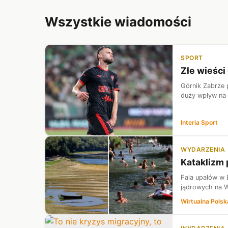
Wszystkie wiadomości
SPORT
Złe wieści
Górnik Zabrze 
duży wpływ na s
Interia Sport
WYDARZENIA
Kataklizm 
Fala upałów w 
jądrowych na W
Wirtualna Polsk