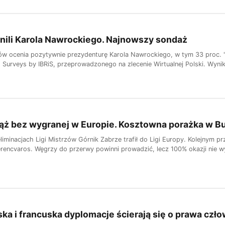
nili Karola Nawrockiego. Najnowszy sondaż
ów ocenia pozytywnie prezydenturę Karola Nawrockiego, w tym 33 proc.
 Surveys by IBRiS, przeprowadzonego na zlecenie Wirtualnej Polski. Wynik
iąż bez wygranej w Europie. Kosztowna porażka w B
iminacjach Ligi Mistrzów Górnik Zabrze trafił do Ligi Europy. Kolejnym pr
Ferencvaros. Węgrzy do przerwy powinni prowadzić, lecz 100% okazji nie w
a i francuska dyplomacje ścierają się o prawa czło