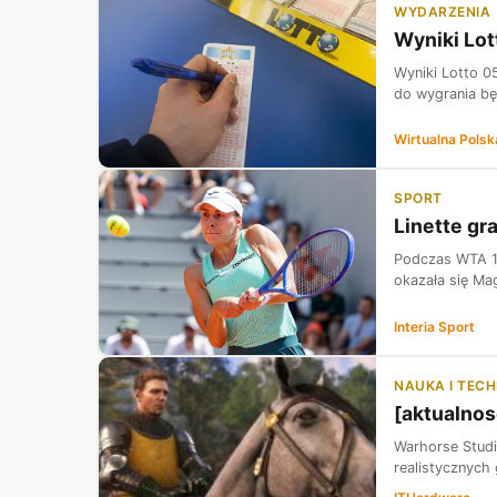
WYDARZENIA
Wyniki Lot
Wyniki Lotto 0
do wygrania bę
Wirtualna Polsk
SPORT
Linette gr
Podczas WTA 100
okazała się Mag
Interia Sport
NAUKA I TEC
[aktualno
Warhorse Studi
realistycznych