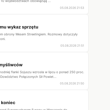
 10 województwach obowiązują ...
05.08.2026 21:53
ł mu wykaz sprzętu
trem obrony Wesem Streetingiem. Rozmowy dotyczyły
oni.
05.08.2026 21:51
 myśliwców
niej flanki Sojuszu wzrosła w lipcu o ponad 250 proc.
Dowództwo Połączonych Sił Powiet...
05.08.2026 21:50
 koniec
e przed Superpucharem Europy w Warszawie do