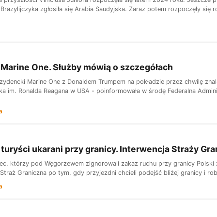
 Brazylijczyka zgłosiła się Arabia Saudyjska. Zaraz potem rozpoczęły się
 Marine One. Służby mówią o szczegółach
zydencki Marine One z Donaldem Trumpem na pokładzie przez chwilę znala
iska im. Ronalda Reagana w USA - poinformowała w środę Federalna Admini
a
turyści ukarani przy granicy. Interwencja Straży Gra
iec, którzy pod Węgorzewem zignorowali zakaz ruchu przy granicy Polski 
Straż Graniczna po tym, gdy przyjezdni chcieli podejść bliżej granicy i robil
a