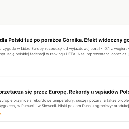
 dla Polski tuż po porażce Górnika. Efekt widoczny 
przygodę w Lidze Europy rozpoczął od wyjazdowej porażki 0:1 z węgier
ytuację polskiej federacji w rankingu UEFA. Nasi reprezentanci coraz czuj
przetacza się przez Europę. Rekordy u sąsiadów Pol
Europie przyniosła rekordowe temperatury, suszę i pożary, a także proble
ęgrzech, w Rumunii i w Słowenii. Niski poziom Dunaju ograniczył produkcję
a