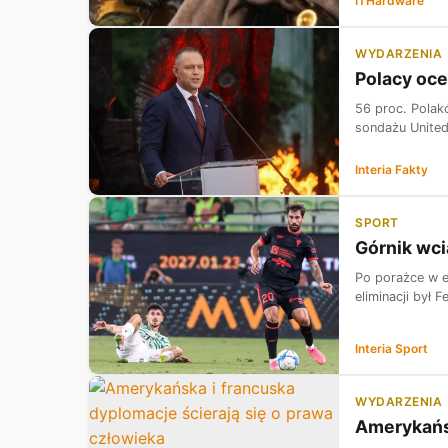
ITHardware
WYDARZENIA
Polacy oce
56 proc. Polak
sondażu United
Interia Fakty
SPORT
Górnik wc
Po porażce w el
eliminacji był 
Interia Sport
WYDARZENIA
Amerykańsk