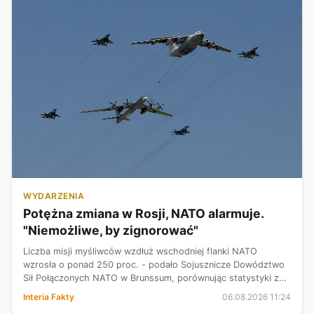
WYDARZENIA
Potężna zmiana w Rosji, NATO alarmuje.
"Niemożliwe, by zignorować"
Liczba misji myśliwców wzdłuż wschodniej flanki NATO
wzrosła o ponad 250 proc. - podało Sojusznicze Dowództwo
Sił Połączonych NATO w Brunssum, porównując statystyki z
lipca do analogicznego okresu rok wcześniej. Dowództwo
Interia Fakty
06.08.2026 11:24
ujawniło, że powodem wzmożon...