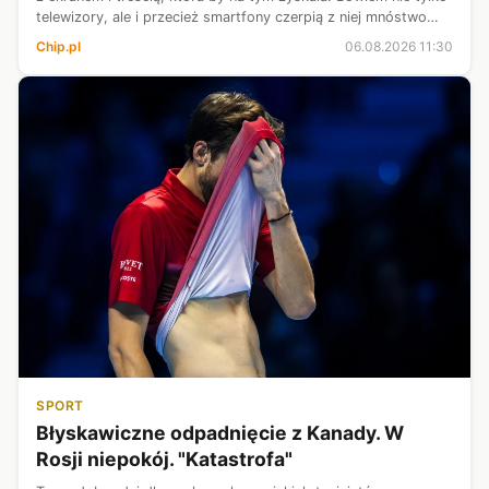
telewizory, ale i przecież smartfony czerpią z niej mnóstwo
zalet i coraz częściej aparaty fotograficzne, a zdjęcia z nich
Chip.pl
06.08.2026 11:30
rozk...
SPORT
Błyskawiczne odpadnięcie z Kanady. W
Rosji niepokój. "Katastrofa"