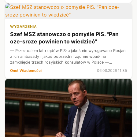
WYDARZENIA
Szef MSZ stanowczo o pomyśle PiS. "Pan
oze-sroze powinien to wiedzieć"
— Przez osiem lat rządów PiS-u jakoś nie wyrugowano Rosjan
z ich ambasady i jakoś poprzedni rząd nie wpadł na
zamknięcie trzech rosyjskich konsulatów w Polsce —
powiedział na antenie Polskiego Radia szef MSZ Radosław
Onet Wiadomości
06.08.2026 11:35
Sikorski.