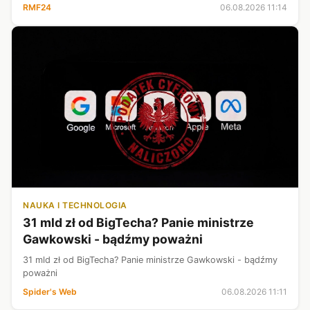
RMF24
06.08.2026 11:14
NAUKA I TECHNOLOGIA
31 mld zł od BigTecha? Panie ministrze
Gawkowski - bądźmy poważni
31 mld zł od BigTecha? Panie ministrze Gawkowski - bądźmy
poważni
Spider's Web
06.08.2026 11:11