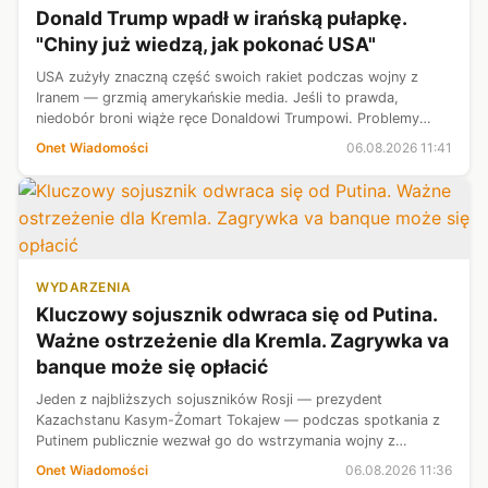
Donald Trump wpadł w irańską pułapkę.
"Chiny już wiedzą, jak pokonać USA"
USA zużyły znaczną część swoich rakiet podczas wojny z
Iranem — grzmią amerykańskie media. Jeśli to prawda,
niedobór broni wiąże ręce Donaldowi Trumpowi. Problemy
Waszyngtonu mogą wywołać efekt domina w Azji. A Chiny
Onet Wiadomości
06.08.2026 11:41
tylko na to czekają.
WYDARZENIA
Kluczowy sojusznik odwraca się od Putina.
Ważne ostrzeżenie dla Kremla. Zagrywka va
banque może się opłacić
Jeden z najbliższych sojuszników Rosji — prezydent
Kazachstanu Kasym-Żomart Tokajew — podczas spotkania z
Putinem publicznie wezwał go do wstrzymania wojny z
Ukrainą. Zrobił to, mimo że wiedział, iż spotka się to z furią
Onet Wiadomości
06.08.2026 11:36
Moskwy. Jego posunięcie trafi...