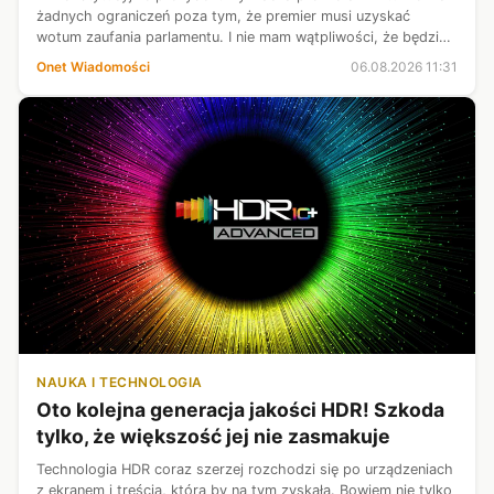
żadnych ograniczeń poza tym, że premier musi uzyskać
wotum zaufania parlamentu. I nie mam wątpliwości, że będzie
to człowiek Karola Nawrockiego. A jeśli to się uda i on
Onet Wiadomości
06.08.2026 11:31
większość dla takiego ...
NAUKA I TECHNOLOGIA
Oto kolejna generacja jakości HDR! Szkoda
tylko, że większość jej nie zasmakuje
Technologia HDR coraz szerzej rozchodzi się po urządzeniach
z ekranem i treścią, która by na tym zyskała. Bowiem nie tylko