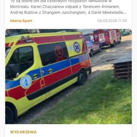
To są dobre dni dla czołowych rosyjskich tenisistów w
Montrealu. Karen Chaczanow odpadł z Terencem Atmanem,
Andriej Rublow z Shangiem Junchengiem, a Daniił Miedwiediew
z Boticem Van De Zandschulpem. Sytuacja zwycięzcy US Open
Interia Sport
06.08.2026 11:29
2021 martwi "Sport-Expre...
WYDARZENIA