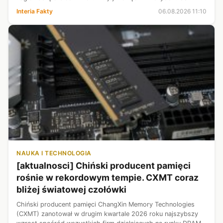
natychmiast zareagował i szybko odprowadził chłopca do
Interia Fakty
06.08.2026 11:10
jego rodziców. - Nie chcę...
NAUKA I TECHNOLOGIA
[aktualnosci] Chiński producent pamięci
rośnie w rekordowym tempie. CXMT coraz
bliżej światowej czołówki
Chiński producent pamięci ChangXin Memory Technologies
(CXMT) zanotował w drugim kwartale 2026 roku najszybszy