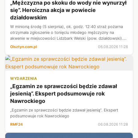
„Mężczyzna po skoku do wody nie wynurzył
się”. Heroiczna akcja w powiecie
działdowskim
W minioną środę (5 sierpnia), ok. godz. 12:40 straż pożarna
otrzymała zgłoszenie o tonięciu młodego mężczyzny na
akwenie w miejscowości Lidzbark Welski (pow. działdowski).
Na miejsce natychmiast zadysponowano zastępy Państwowej
Olsztyn.com.pl
06.08.2026 11:28
Straży Pożarnej oraz j...
WYDARZENIA
„Egzamin ze sprawczości będzie zdawał
jesienią”. Ekspert podsumowuje rok
Nawrockiego
„Egzamin ze sprawczości będzie zdawał jesienią”. Ekspert
podsumowuje rok Nawrockiego
RMF24
06.08.2026 11:28