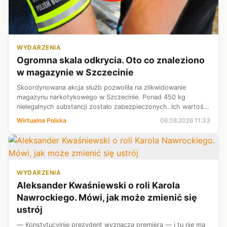
WYDARZENIA
Ogromna skala odkrycia. Oto co znaleziono
w magazynie w Szczecinie
Skoordynowana akcja służb pozwoliła na zlikwidowanie
magazynu narkotykowego w Szczecinie. Ponad 450 kg
nielegalnych substancji zostało zabezpieczonych. Ich wartość
szacuje się nawet na 27 mln zł.
Wirtualna Polska
06.08.2026 11:33
WYDARZENIA
Aleksander Kwaśniewski o roli Karola
Nawrockiego. Mówi, jak może zmienić się
ustrój
— Konstytucyjnie prezydent wyznacza premiera — i tu nie ma