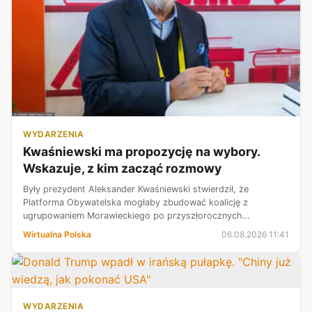
WYDARZENIA
Kwaśniewski ma propozycję na wybory.
Wskazuje, z kim zacząć rozmowy
Były prezydent Aleksander Kwaśniewski stwierdził, że
Platforma Obywatelska mogłaby zbudować koalicję z
ugrupowaniem Morawieckiego po przyszłorocznych
wyborach. Stwierdził, że były premier mógłby dać jednak
Wirtualna Polska
06.08.2026 11:41
warunek: bez Donalda Tuska w rządzie. - Na c...
WYDARZENIA