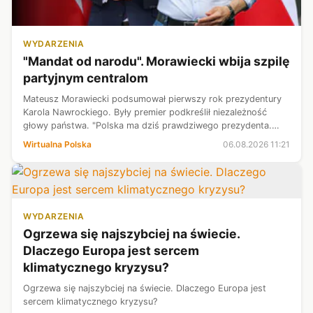
WYDARZENIA
"Mandat od narodu". Morawiecki wbija szpilę
partyjnym centralom
Mateusz Morawiecki podsumował pierwszy rok prezydentury
Karola Nawrockiego. Były premier podkreślił niezależność
głowy państwa. "Polska ma dziś prawdziwego prezydenta.
Prezydenta, który wie, że mandat otrzymał od narodu, a nie od
Wirtualna Polska
06.08.2026 11:21
partyjnych central" ...
WYDARZENIA
Ogrzewa się najszybciej na świecie.
Dlaczego Europa jest sercem
klimatycznego kryzysu?
Ogrzewa się najszybciej na świecie. Dlaczego Europa jest
sercem klimatycznego kryzysu?