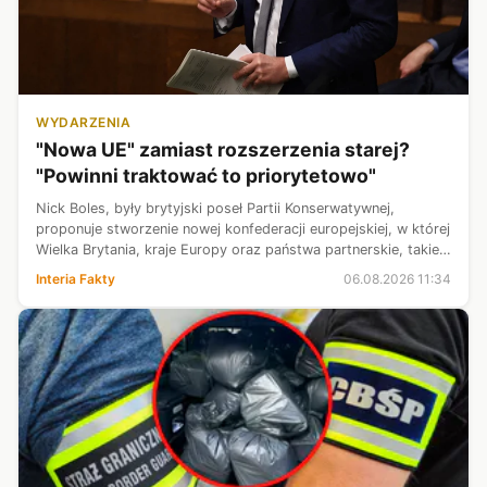
WYDARZENIA
"Nowa UE" zamiast rozszerzenia starej?
"Powinni traktować to priorytetowo"
Nick Boles, były brytyjski poseł Partii Konserwatywnej,
proponuje stworzenie nowej konfederacji europejskiej, w której
Wielka Brytania, kraje Europy oraz państwa partnerskie, takie
jak USA, będą współpracowały w zakresie gospodarki i
Interia Fakty
06.08.2026 11:34
bezpieczeństwa. ...