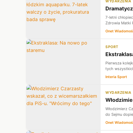
WYDARZENIA
Dramatyczn
7-letni chłopi
Zdrowia Matki 
Onet Wiadomoś
SPORT
Ekstraklas
Pierwsza kolej
tych wszystkich
Interia Sport
WYDARZENIA
Włodzimier
Włodzimierz Cz
do Sejmu dopie
Onet Wiadomoś