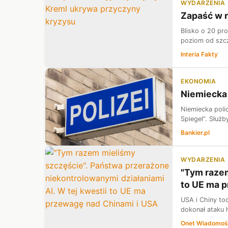
WYDARZENIA
Zapaść w r
Blisko o 20 pr
poziom od szcz
Interia Fakty
EKONOMIA
Niemiecka 
Niemiecka poli
Spiegel”. Służb
Bankier.pl
WYDARZENIA
"Tym razem
to UE ma 
USA i Chiny toc
dokonał ataku h
Onet Wiadomoś