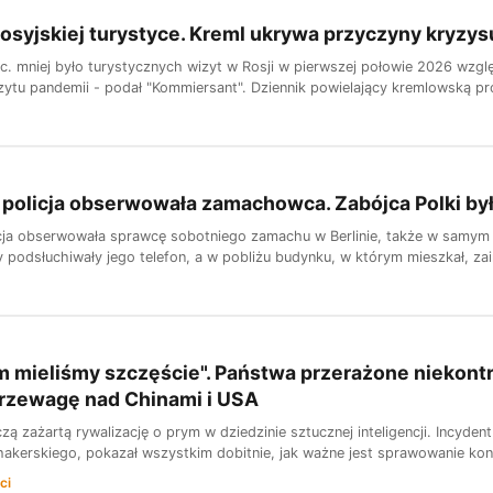
osyjskiej turystyce. Kreml ukrywa przyczyny kryzys
oc. mniej było turystycznych wizyt w Rosji w pierwszej połowie 2026 wzg
ytu pandemii - podał "Kommiersant". Dziennik powielający kremlowską pr
policja obserwowała zamachowca. Zabójca Polki by
cja obserwowała sprawcę sobotniego zamachu w Berlinie, także w samym d
y podsłuchiwały jego telefon, a w pobliżu budynku, w którym mieszkał, za
 mieliśmy szczęście". Państwa przerażone niekontro
przewagę nad Chinami i USA
zą zażartą rywalizację o prym w dziedzinie sztucznej inteligencji. Incyde
akerskiego, pokazał wszystkim dobitnie, jak ważne jest sprawowanie kontr
ci