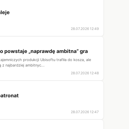
leje
28.07.2026 12:49
ego powstaje „naprawdę ambitna” gra
tajemniczych produkcji Ubisoftu trafiła do kosza, ale
z najbardziej ambitnyc...
28.07.2026 12:48
patronat
28.07.2026 12:47