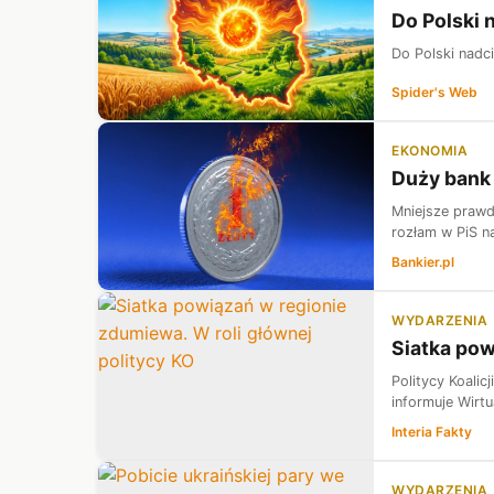
Do Polski 
Do Polski nadci
Spider's Web
EKONOMIA
Duży bank 
Mniejsze prawd
rozłam w PiS n
Bankier.pl
WYDARZENIA
Siatka pow
Politycy Koalic
informuje Wirtu
Interia Fakty
WYDARZENIA