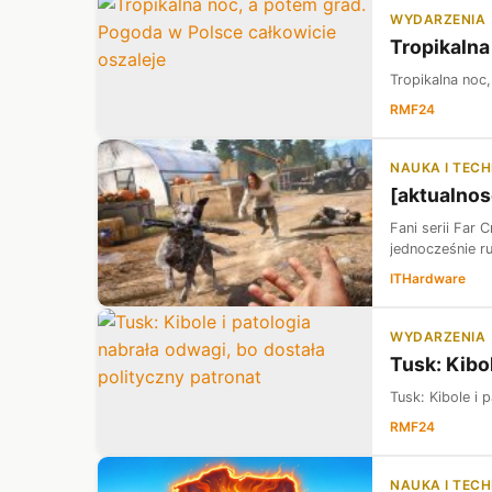
WYDARZENIA
Tropikalna
Tropikalna noc
RMF24
NAUKA I TEC
[aktualnos
Fani serii Far 
jednocześnie r
ITHardware
WYDARZENIA
Tusk: Kibo
Tusk: Kibole i 
RMF24
NAUKA I TEC