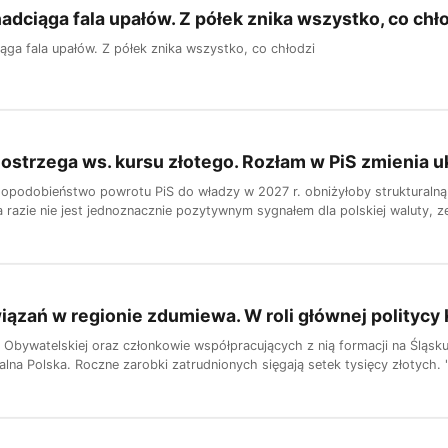
nadciąga fala upałów. Z półek znika wszystko, co chł
ąga fala upałów. Z półek znika wszystko, co chłodzi
ostrzega ws. kursu złotego. Rozłam w PiS zmienia 
opodobieństwo powrotu PiS do władzy w 2027 r. obniżyłoby strukturalną p
a razie nie jest jednoznacznie pozytywnym sygnałem dla polskiej waluty, z
iązań w regionie zdumiewa. W roli głównej politycy
ji Obywatelskiej oraz członkowie współpracujących z nią formacji na Śląsk
alna Polska. Roczne zarobki zatrudnionych sięgają setek tysięcy złotych.