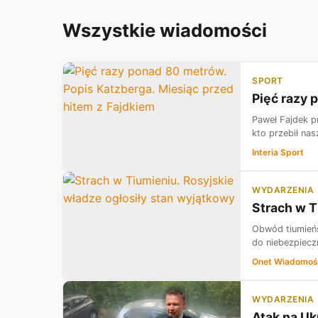
Wszystkie wiadomości
SPORT
Pięć razy 
Paweł Fajdek pr
kto przebił na
Interia Sport
WYDARZENIA
Strach w T
Obwód tiumieńs
do niebezpiecz
Onet Wiadomoś
WYDARZENIA
Atak na Uk