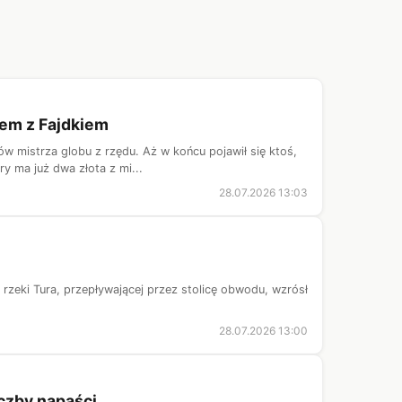
tem z Fajdkiem
ów mistrza globu z rzędu. Aż w końcu pojawił się ktoś,
y ma już dwa złota z mi...
28.07.2026 13:03
rzeki Tura, przepływającej przez stolicę obwodu, wzrósł
28.07.2026 13:00
czby napaści