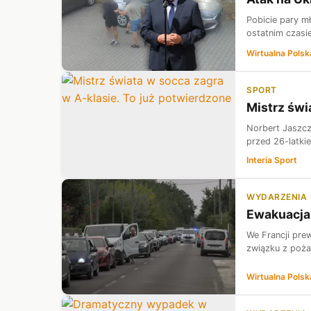
Pobicie pary m
ostatnim czasi
Wirtualna Polsk
SPORT
Mistrz świ
Norbert Jaszcz
przed 26-latkie
Interia Sport
WYDARZENIA
Ewakuacja 
We Francji pre
związku z poża
Wirtualna Polsk