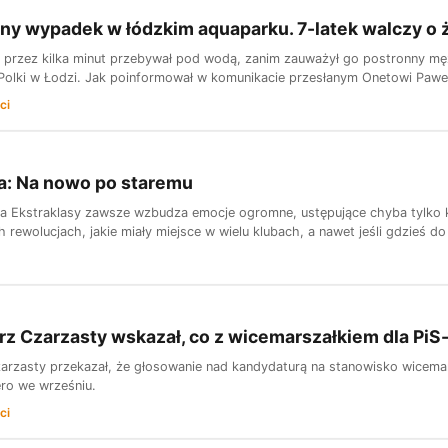
y wypadek w łódzkim aquaparku. 7-latek walczy o ż
ec przez kilka minut przebywał pod wodą, zanim zauważył go postronny męż
Polki w Łodzi. Jak poinformował w komunikacie przesłanym Onetowi Paweł 
ci
a: Na nowo po staremu
ka Ekstraklasy zawsze wzbudza emocje ogromne, ustępujące chyba tylko 
 rewolucjach, jakie miały miejsce w wielu klubach, a nawet jeśli gdzieś do 
z Czarzasty wskazał, co z wicemarszałkiem dla PiS-
arzasty przekazał, że głosowanie nad kandydaturą na stanowisko wicema
ro we wrześniu.
ci