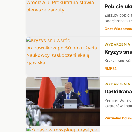
Pobicie uk
Zarzuty pobici
podejrzanemu o
Onet Wiadomoś
WYDARZENIA
Kryzys snu
Kryzys snu wśr
RMF24
WYDARZENIA
Dał kilkan
Premier Donald
lokatorów i sa
Wirtualna Polsk