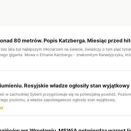
ponad 80 metrów. Popis Katzberga. Miesiąc przed hi
zez lata był najlepszym młociarzem na świecie, świadczy o tym pięć tytuł
szego giganta. Mowa o Ethanie Katzbergu - znakomitym Kanadyjczyku, któr
iumieniu. Rosyjskie władze ogłosiły stan wyjątkowy
ki w zachodniej Syberii przygotowuje się na potencjalną powódź. Poziom 
nego poziomu, a władze zapobiegawczo ogłosiły stan wyjątkowy.
ci
raińców we Wrocławiu. MSWiA potwierdza wzrost li