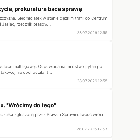
ycie, prokuratura bada sprawę
czyzna. Siedmiolatek w stanie ciężkim trafił do Centrum
Jasiak, rzecznik prasow...
28.07.2026 12:55
kolejce multiligowej. Odpowiada na mnóstwo pytań po
takowej nie dochodziło: t...
28.07.2026 12:55
u. "Wrócimy do tego"
rszałka zgłoszoną przez Prawo i Sprawiedliwość wróci
28.07.2026 12:53