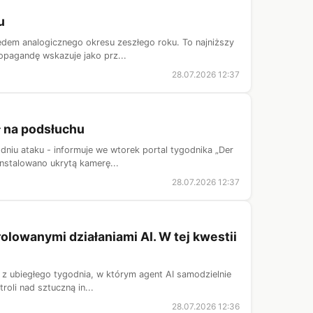
u
lędem analogicznego okresu zeszłego roku. To najniższy
opagandę wskazuje jako prz...
28.07.2026 12:37
ł na podsłuchu
niu ataku - informuje we wtorek portal tygodnika „Der
instalowano ukrytą kamerę...
28.07.2026 12:37
lowanymi działaniami AI. W tej kwestii
nt z ubiegłego tygodnia, w którym agent AI samodzielnie
oli nad sztuczną in...
28.07.2026 12:36