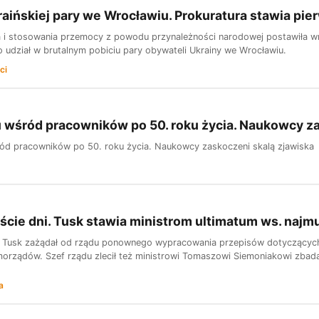
raińskiej pary we Wrocławiu. Prokuratura stawia pie
a i stosowania przemocy z powodu przynależności narodowej postawiła w
 udział w brutalnym pobiciu pary obywateli Ukrainy we Wrocławiu.
ci
 wśród pracowników po 50. roku życia. Naukowcy za
ód pracowników po 50. roku życia. Naukowcy zaskoczeni skalą zjawiska
aście dni. Tusk stawia ministrom ultimatum ws. najm
 Tusk zażądał od rządu ponownego wypracowania przepisów dotyczących 
morządów. Szef rządu zlecił też ministrowi Tomaszowi Siemoniakowi zba
a