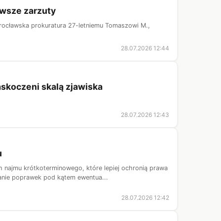
rwsze zarzuty
rocławska prokuratura 27-letniemu Tomaszowi M.,
28.07.2026 12:44
skoczeni skalą zjawiska
28.07.2026 12:43
u
najmu krótkoterminowego, które lepiej ochronią prawa
danie poprawek pod kątem ewentua...
28.07.2026 12:42