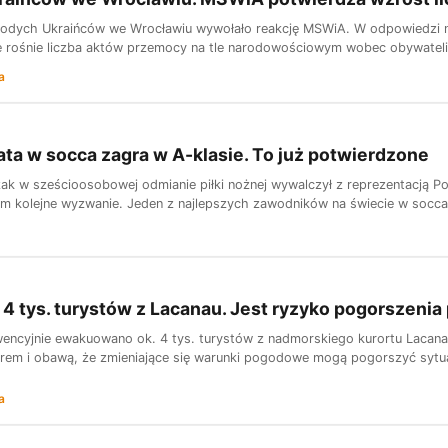
łodych Ukraińców we Wrocławiu wywołało reakcję MSWiA. W odpowiedzi na 
e rośnie liczba aktów przemocy na tle narodowościowym wobec obywateli U
a
ata w socca zagra w A-klasie. To już potwierdzone
ak w sześcioosobowej odmianie piłki nożnej wywalczył z reprezentacją Po
m kolejne wyzwanie. Jeden z najlepszych zawodników na świecie w socca zw
4 tys. turystów z Lacanau. Jest ryzyko pogorszenia
wencyjnie ewakuowano ok. 4 tys. turystów z nadmorskiego kurortu Lacan
rem i obawą, że zmieniające się warunki pogodowe mogą pogorszyć sytua
a