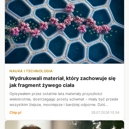
NAUKA I TECHNOLOGIA
Wydrukowali materiał, który zachowuje się
jak fragment żywego ciała
Opisywałem przez ostatnie lata materiały przyszłości
wielokrotnie, dostrzegając prosty schemat – miały być przede
wszystkim lżejsze, mocniejsze i bardziej odporne. Dziś
naukowcy coraz częściej próbują osiągnąć coś znacznie
Chip.pl
28.07.2026 10:54
ciekawszego, bo chcą sprawi...