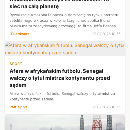
sieć na całą planetę
Rywalizacja Amazona i SpaceX o dominację na rynku internetu
satelitarnego wkracza w kolejną fazę i choć spółka Elona
Muska ma tu zdecydowaną przewagę, to firma Jeffa Bezosa
nie próżnuje. Amazon, za pośrednictwem spółki Amazon Leo,
ITHardware
28.07.2026 10:56
złożył do amerykańs...
SPORT
Afera w afrykańskim futbolu. Senegal
walczy o tytuł mistrza kontynentu przed
sądem
Afera w afrykańskim futbolu. Senegal walczy o tytuł mistrza
kontynentu przed sądem
RMF Sport
28.07.2026 10:55