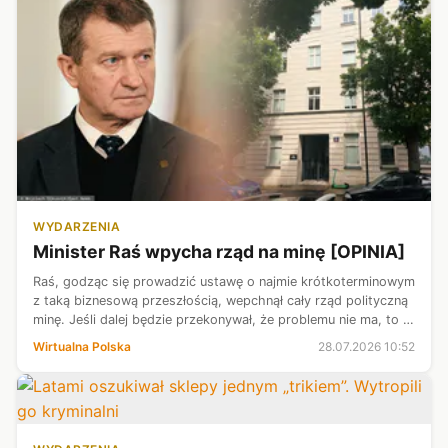
WYDARZENIA
Minister Raś wpycha rząd na minę [OPINIA]
Raś, godząc się prowadzić ustawę o najmie krótkoterminowym
z taką biznesową przeszłością, wepchnął cały rząd polityczną
minę. Jeśli dalej będzie przekonywał, że problemu nie ma, to ta
mina w końcu wybuchnie - pisze dla Wirtualnej Polski Jakub
Wirtualna Polska
28.07.2026 10:52
Majmure...