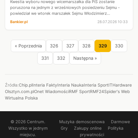
Kwestia wyboru nowego wicemarszałka dla PiS zostanie
poruszona na jednym z wrześniowych posiedzeniu Sejmu -
powiedział we wtorek marszałek Sejmu Włodzimierz
Czarzasty. Podkreślił, że podczas rozpoczynającego się w
Bankier.pl
28.07.2026 10:33
środę posiedzenia nie planuje żadnyc...
« Poprzednia
326
327
328
329
330
331
332
Następna »
Źródła:
Chip.pl
Interia Fakty
Interia Nauka
Interia Sport
ITHardware
Olsztyn.com.pl
Onet Wiadomości
RMF Sport
RMF24
Spider's Web
Wirtualna Polska
© 2026 Centrum.
Muzyka demoscenowa
Darmowe
Wszystko w jednym
Gry
Zakupy online
Polityka
miejscu.
prywatności