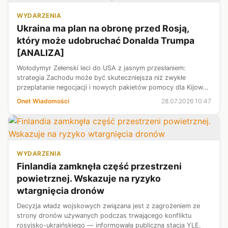
WYDARZENIA
Ukraina ma plan na obronę przed Rosją,
który może udobruchać Donalda Trumpa
[ANALIZA]
Wołodymyr Zełenski leci do USA z jasnym przesłaniem:
strategia Zachodu może być skuteczniejsza niż zwykłe
przeplatanie negocjacji i nowych pakietów pomocy dla Kijowa.
I — co może spodobać się amerykańskiemu prezydentowi —
Onet Wiadomości
28.07.2026 10:47
Ukraina brałaby sporo na swo...
WYDARZENIA
Finlandia zamknęła część przestrzeni
powietrznej. Wskazuje na ryzyko
wtargnięcia dronów
Decyzja władz wojskowych związana jest z zagrożeniem ze
strony dronów używanych podczas trwającego konfliktu
rosyjsko-ukraińskiego — informowała publiczna stacja YLE.