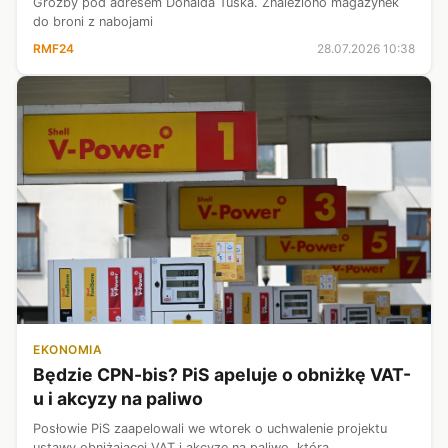
Groźby pod adresem Donalda Tuska. Znaleziono magazynek
do broni z nabojami
RMF24
28.07.2026 10:38
EKONOMIA
Będzie CPN-bis? PiS apeluje o obniżkę VAT-
u i akcyzy na paliwo
Posłowie PiS zaapelowali we wtorek o uchwalenie projektu
ustawy obniżającej VAT i akcyzę na paliwo, którą