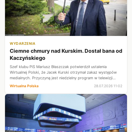
WYDARZENIA
Ciemne chmury nad Kurskim. Dostał bana od
Kaczyńskiego
Szef klubu PiS Mariusz Błaszczak potwierdził ustalenia
Wirtualnej Polski, że Jacek Kurski otrzymał zakaz występów
medialnych. Przyczyną jest niedzielny program w telewizji
Republika, podczas którego Kurski zaatakował Mateusza
Wirtualna Polska
28.07.2026 11:02
Morawieckiego, używając ...