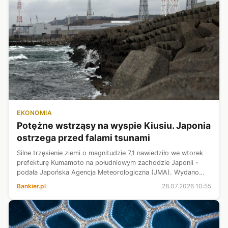
EKONOMIA
Potężne wstrząsy na wyspie Kiusiu. Japonia
ostrzega przed falami tsunami
Silne trzęsienie ziemi o magnitudzie 7,1 nawiedziło we wtorek
prefekturę Kumamoto na południowym zachodzie Japonii -
podała Japońska Agencja Meteorologiczna (JMA). Wydano
ostrzeżenie przed nadciągającą falą tsunami dla mieszkańców
Bankier.pl
28.07.2026 10:55
regionów przybrzeżn...