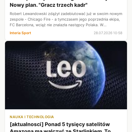
Nowy plan. "Gracz trzech kadr"
Robert Lewandowski zdążył zadebiutować już w swoim nowym
zespole - Chicago Fire - a tymczasem jego poprzednia ekipa,
FC Barcelona, wciąż nie znalazła następcy Polaka. W
momencie, w którym pozyskanie Juliana Alvareza zdaje się być
Interia Sport
28.07.2026 10:58
coraz trudniejsze do...
NAUKA I TECHNOLOGIA
[aktualnosci] Ponad 5 tysięcy satelitów
Amazona ma walczyć ze Starlinkiem. To