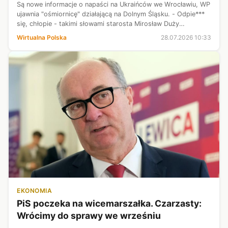
Są nowe informacje o napaści na Ukraińców we Wrocławiu, WP
ujawnia "ośmiornicę" działającą na Dolnym Śląsku. - Odpie***
się, chłopie - takimi słowami starosta Mirosław Duży
odpowiada na pytania WP. Zobacz co jeszcze wydarzyło się
Wirtualna Polska
28.07.2026 10:33
rano.
EKONOMIA
PiS poczeka na wicemarszałka. Czarzasty:
Wrócimy do sprawy we wrześniu