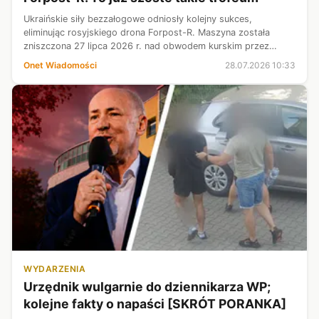
Ukraińskie siły bezzałogowe odniosły kolejny sukces,
eliminując rosyjskiego drona Forpost-R. Maszyna została
zniszczona 27 lipca 2026 r. nad obwodem kurskim przez
pilotów 7. batalionu 414. pułku "Ptaki Madziara". To już szóste
Onet Wiadomości
28.07.2026 10:33
potwierdzone zestrzelen...
WYDARZENIA
Urzędnik wulgarnie do dziennikarza WP;
kolejne fakty o napaści [SKRÓT PORANKA]