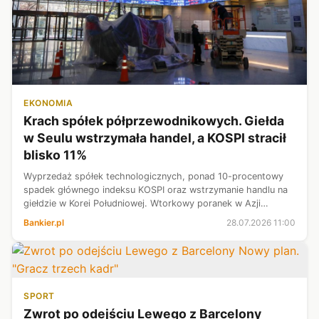
EKONOMIA
Krach spółek półprzewodnikowych. Giełda
w Seulu wstrzymała handel, a KOSPI stracił
blisko 11%
Wyprzedaż spółek technologicznych, ponad 10-procentowy
spadek głównego indeksu KOSPI oraz wstrzymanie handlu na
giełdzie w Korei Południowej. Wtorkowy poranek w Azji
przyniósł dalsze pogorszenie nastrojów wokół gigantów rynku
Bankier.pl
28.07.2026 11:00
półprzewodników, a bessa...
SPORT
Zwrot po odejściu Lewego z Barcelony