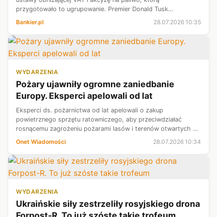
przygotowało to ugrupowanie. Premier Donald Tusk
zapowiedział, że rząd zaproponuje regulowane ceny paliw
Bankier.pl
28.07.2026 10:35
przynajmniej na dwa ostatnie tygodnie w...
WYDARZENIA
Pożary ujawniły ogromne zaniedbanie
Europy. Eksperci apelowali od lat
Eksperci ds. pożarnictwa od lat apelowali o zakup
powietrznego sprzętu ratowniczego, aby przeciwdziałać
rosnącemu zagrożeniu pożarami lasów i terenów otwartych w
Europie. Nikt nie potraktował jednak ich apeli poważnie.
Onet Wiadomości
28.07.2026 10:34
Dramatyczne skutki tego zaniedb...
WYDARZENIA
Ukraińskie siły zestrzeliły rosyjskiego drona
Forpost-R. To już szóste takie trofeum