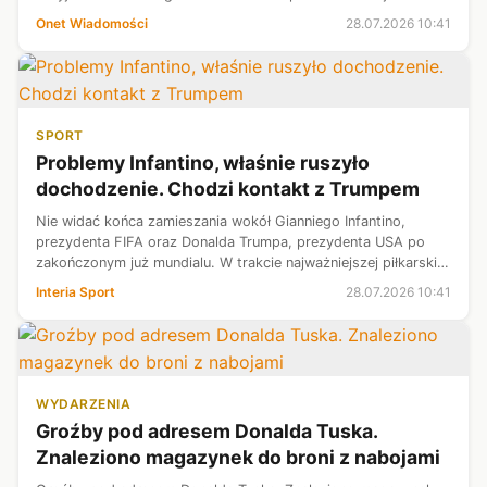
Onet Wiadomości
28.07.2026 10:41
SPORT
Problemy Infantino, właśnie ruszyło
dochodzenie. Chodzi kontakt z Trumpem
Nie widać końca zamieszania wokół Gianniego Infantino,
prezydenta FIFA oraz Donalda Trumpa, prezydenta USA po
zakończonym już mundialu. W trakcie najważniejszej piłkarskiej
imprezy o obydwu panach było bardzo głośno po m.in.
Interia Sport
28.07.2026 10:41
zawieszeniu czerwonej kar...
WYDARZENIA
Groźby pod adresem Donalda Tuska.
Znaleziono magazynek do broni z nabojami