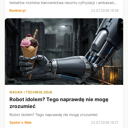
tematów rozmów kierownictwa resortu cyfryzacji i ambasady
USA w Polsce - poinformowało w czwartek Ministerstwo
Bankier.pl
23.07.2026 19:28
Cyfryzacji.
NAUKA I TECHNOLOGIA
Robot idolem? Tego naprawdę nie mogę
zrozumieć
Robot idolem? Tego naprawdę nie mogę zrozumieć
Spider's Web
23.07.2026 19:27