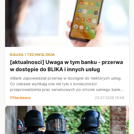
NAUKA I TECHNOLOGIA
[aktualnosci] Uwaga w tym banku - przerwa
w dostępie do BLIKA i innych usług
mBank zapowiedział przerwę w dostępie do niektórych usług.
Co ciekawe wynikają one nie tyle z konieczności
przeprowadzenia prac serwisowych po stronie samego banku,
lecz zewnętrznych podmiotów. Najbliższe dwa weekendy
ITHardware
23.07.2026 19:48
przyniosą prace techniczne, któr...