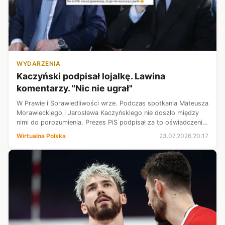
WYDARZENIA
Kaczyński podpisał lojalkę. Lawina
komentarzy. "Nic nie ugrał"
W Prawie i Sprawiedliwości wrze. Podczas spotkania Mateusza
Morawieckiego i Jarosława Kaczyńskiego nie doszło między
nimi do porozumienia. Prezes PiS podpisał za to oświadczenie
o przynależności do partii, co zostało szeroko skomentowane
Wirtualna Polska
23.07.2026 20:17
w mediach sp...