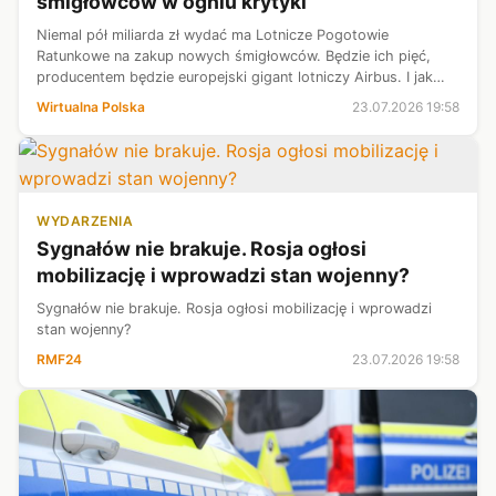
śmigłowców w ogniu krytyki
Niemal pół miliarda zł wydać ma Lotnicze Pogotowie
Ratunkowe na zakup nowych śmigłowców. Będzie ich pięć,
producentem będzie europejski gigant lotniczy Airbus. I jak
zwykle w takich sytuacjach nie mogło obyć się bez
Wirtualna Polska
23.07.2026 19:58
kontrowersji.
WYDARZENIA
Sygnałów nie brakuje. Rosja ogłosi
mobilizację i wprowadzi stan wojenny?
Sygnałów nie brakuje. Rosja ogłosi mobilizację i wprowadzi
stan wojenny?
RMF24
23.07.2026 19:58