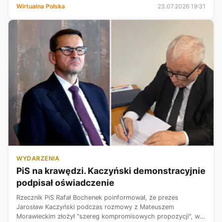
Macierewiczowi zdominowały dzisiejsze wydarzenia w kraju. Z
Wirtualna Polska
23.07.2026 19:31
Rosji napływają doniesienia o ...
WYDARZENIA
PiS na krawędzi. Kaczyński demonstracyjnie
podpisał oświadczenie
Rzecznik PiS Rafał Bochenek poinformował, że prezes
Jarosław Kaczyński podczas rozmowy z Mateuszem
Morawieckim złożył "szereg kompromisowych propozycji", w