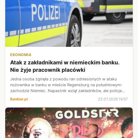
EKONOMIA
Atak z zakładnikami w niemieckim banku.
Nie żyje pracownik placówki
Jedna osoba zginęła z powodu ran odniesionych w ataku
nożownika w banku w mieście Regensburg na południowym-
zachodzie Niemiec. Napastnik wziął zakładników, ale policja
zdołała ich uwolnić i zatrzymać napastnika - przekazał w
Bankier.pl
23.07.2026 19:57
czwartek „Bild”. Domniema...