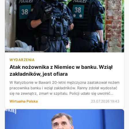
WYDARZENIA
Atak nożownika z Niemiec w banku. Wziął
zakładników, jest ofiara
W Ratyzbonie w Bawarii 20-letni mężczyzna zaatakował nożem
pracownika banku i wziął zakładników. Ranny zdołał wydostać
się na zewnątrz, zmarł w szpitalu. Policji udało się uwolnić
przetrzymywanych i zatrzymać sprawcę - donosi "Bild".
Wirtualna Polska
23.07.2026 19:43