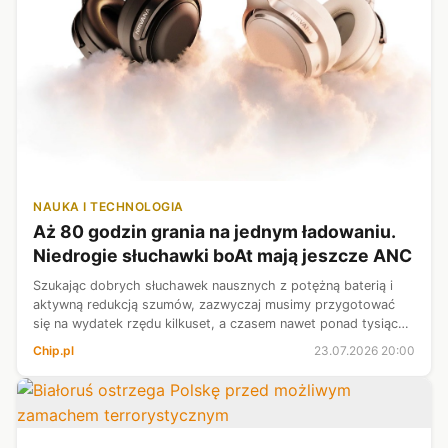
NAUKA I TECHNOLOGIA
Aż 80 godzin grania na jednym ładowaniu.
Niedrogie słuchawki boAt mają jeszcze ANC
Szukając dobrych słuchawek nausznych z potężną baterią i
aktywną redukcją szumów, zazwyczaj musimy przygotować
się na wydatek rzędu kilkuset, a czasem nawet ponad tysiąca
złotych. Rynek audio potrafi być pod tym względem dość
Chip.pl
23.07.2026 20:00
bezwzględny dla naszego ...