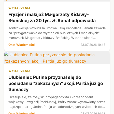
WYDARZENIA
Fryzjer i makijaż Małgorzaty Kidawy-
Błońskiej za 20 tys. zł. Senat odpowiada
Kontrowersje wzbudziła umowa, jaką Kancelaria Senatu zawarła
na "przygotowanie do wystąpień publicznych i medialnych"
marszałek Małgorzaty Kidawy-Błońskiej. W odpowiedzi
przesłanej Onetowi Kancelaria twierdzi, że w ramach umowy
Onet Wiadomości
23.07.2026 19:43
nie wydała na razie an...
WYDARZENIA
Ulubieniec Putina przyznał się do
posiadania "zakazanych" akcji. Partia już go
tłumaczy
Okazuje się, że rosyjski propagandysta i korespondent
wojskowy Jewgienij Poddubnyj, który został wystawiony przez
rządzącą partię Jedna Rosja w nadchodzących wyborach do
Dumy Państwowej, posiada akcje dużych zachodnich firm, w
Onet Wiadomości
23.07.2026 19:38