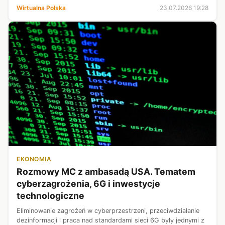
tym nie likwidacji, a zamrożenia stowarzyszenia "Rozwój Plus".
Wirtualna Polska
23.07.2026 19:28
Pokazał też, jak prezes PiS pod...
EKONOMIA
Rozmowy MC z ambasadą USA. Tematem
cyberzagrożenia, 6G i inwestycje
technologiczne
Eliminowanie zagrożeń w cyberprzestrzeni, przeciwdziałanie
dezinformacji i praca nad standardami sieci 6G były jednymi z