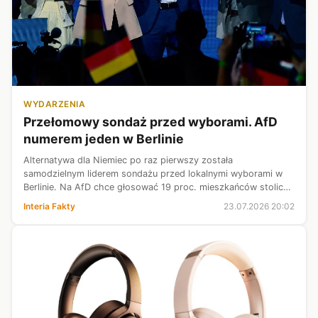
WYDARZENIA
Przełomowy sondaż przed wyborami. AfD
numerem jeden w Berlinie
Alternatywa dla Niemiec po raz pierwszy została
samodzielnym liderem sondażu przed lokalnymi wyborami w
Berlinie. Na AfD chce głosować 19 proc. mieszkańców stolicy,
co daje jej niewielką przewagę nad CDU i Zielonymi.
Interia Fakty
23.07.2026 20:02