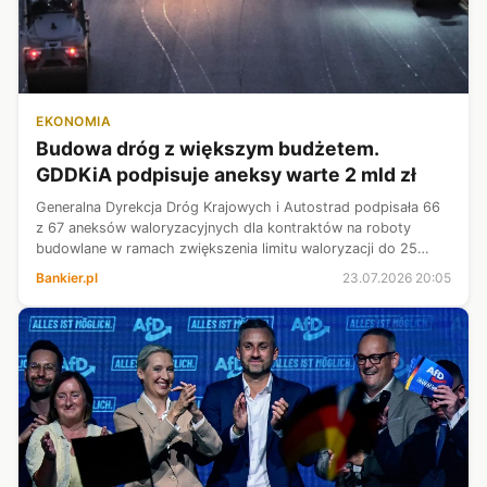
EKONOMIA
Budowa dróg z większym budżetem.
GDDKiA podpisuje aneksy warte 2 mld zł
Generalna Dyrekcja Dróg Krajowych i Autostrad podpisała 66
z 67 aneksów waloryzacyjnych dla kontraktów na roboty
budowlane w ramach zwiększenia limitu waloryzacji do 25
proc. Z tego tytułu do 21 firm lub konsorcjów trafi ok. 2 mld zł
Bankier.pl
23.07.2026 20:05
- poinformowała ...