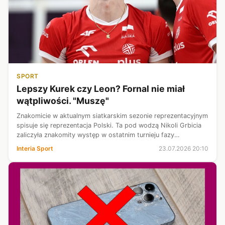
SPORT
Lepszy Kurek czy Leon? Fornal nie miał
wątpliwości. "Muszę"
Znakomicie w aktualnym siatkarskim sezonie reprezentacyjnym
spisuje się reprezentacja Polski. Ta pod wodzą Nikoli Grbicia
zaliczyła znakomity występ w ostatnim turnieju fazy
zasadniczej Ligi Narodów w Chicago, dzięki czemu weźmie
Interia Sport
23.07.2026 20:10
udział w turnieju fi...