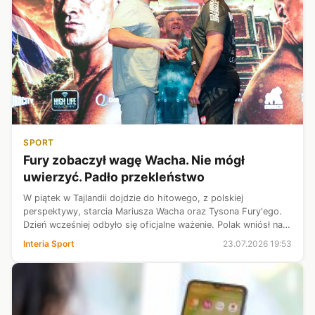
SPORT
Fury zobaczył wagę Wacha. Nie mógł
uwierzyć. Padło przekleństwo
W piątek w Tajlandii dojdzie do hitowego, z polskiej
perspektywy, starcia Mariusza Wacha oraz Tysona Fury'ego.
Dzień wcześniej odbyło się oficjalne ważenie. Polak wniósł na
wagę 132 kilogramy, z kolei Brytyjczyk aż 12 kilogramów
Interia Sport
23.07.2026 19:53
mniej, co skomentował...