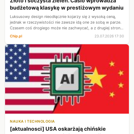
Złoto i soczysta zieleń. Casio wprowadza
budżetową klasykę w prestiżowym wydaniu
Luksusowy design nieodłącznie kojarzy się z wysoką ceną,
jednak w rzeczywistości nie zawsze idą one ze sobą w parze.
Czasem coś drogiego może nie zachwycać, a z drugiej strony
– segment budżetowy również potrafi wyglądać świetnie.
Chip.pl
23.07.2026 17:30
Tyczy się to równie...
NAUKA I TECHNOLOGIA
[aktualnosci] USA oskarżają chińskie