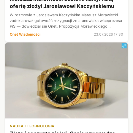
ofertę złożył Jarosławowi Kaczyńskiemu
W rozmowie z Jarosławem Kaczyńskim Mateusz Morawiecki
zadeklarował gotowość rezygnacji ze stanowiska wiceprezesa
PiS — dowiedział się Onet. Propozycja Morawieckiego
sprowadzała się do tego, że w zamian za partyjną degradację,
Onet Wiadomości
23.07.2026 17:30
Kaczyński zgodzi się na ...
NAUKA I TECHNOLOGIA