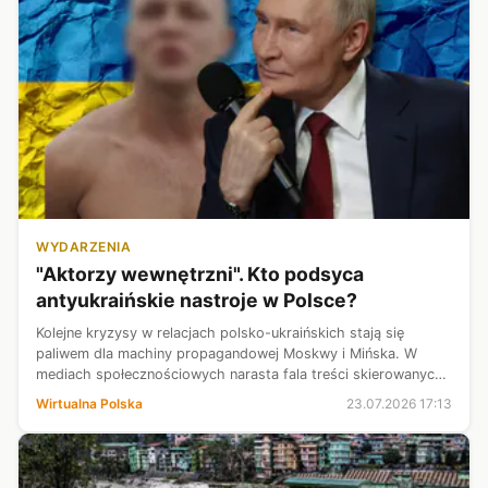
WYDARZENIA
"Aktorzy wewnętrzni". Kto podsyca
antyukraińskie nastroje w Polsce?
Kolejne kryzysy w relacjach polsko-ukraińskich stają się
paliwem dla machiny propagandowej Moskwy i Mińska. W
mediach społecznościowych narasta fala treści skierowanych
przeciw mieszkającym w Polsce Ukraińcom. Nie wszystko
Wirtualna Polska
23.07.2026 17:13
jednak jest inspirowane z R...