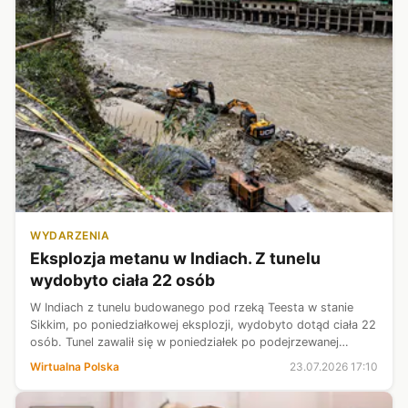
WYDARZENIA
Eksplozja metanu w Indiach. Z tunelu
wydobyto ciała 22 osób
W Indiach z tunelu budowanego pod rzeką Teesta w stanie
Sikkim, po poniedziałkowej eksplozji, wydobyto dotąd ciała 22
osób. Tunel zawalił się w poniedziałek po podejrzewanej
eksplozji metanu. Wewnątrz korytarza było 25 pracowników
Wirtualna Polska
23.07.2026 17:10
państwowej firmy en...