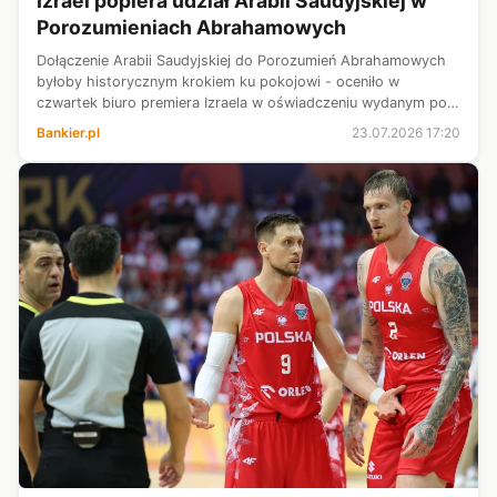
Izrael popiera udział Arabii Saudyjskiej w
Porozumieniach Abrahamowych
Dołączenie Arabii Saudyjskiej do Porozumień Abrahamowych
byłoby historycznym krokiem ku pokojowi - oceniło w
czwartek biuro premiera Izraela w oświadczeniu wydanym po
deklaracji prezydenta Donalda Trumpa, że akces Rijadu do
Bankier.pl
23.07.2026 17:20
porozumień jest warunkiem ...