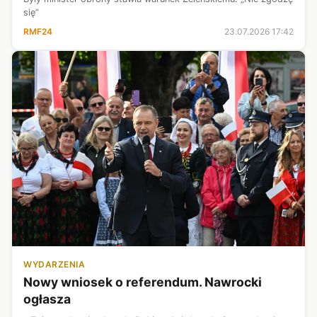
się”
RMF24
23.07.2026 17:42
WYDARZENIA
Nowy wniosek o referendum. Nawrocki
ogłasza