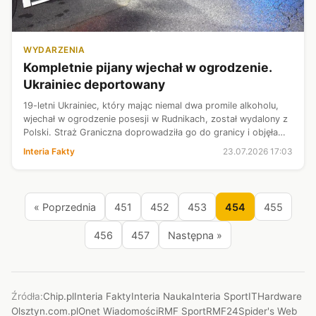
WYDARZENIA
Kompletnie pijany wjechał w ogrodzenie.
Ukrainiec deportowany
19-letni Ukrainiec, który mając niemal dwa promile alkoholu,
wjechał w ogrodzenie posesji w Rudnikach, został wydalony z
Polski. Straż Graniczna doprowadziła go do granicy i objęła
sześcioletnim zakazem powrotu. Decyzje deportacyjne
Interia Fakty
23.07.2026 17:03
otrzymało również...
« Poprzednia
451
452
453
454
455
456
457
Następna »
Źródła:
Chip.pl
Interia Fakty
Interia Nauka
Interia Sport
ITHardware
Olsztyn.com.pl
Onet Wiadomości
RMF Sport
RMF24
Spider's Web