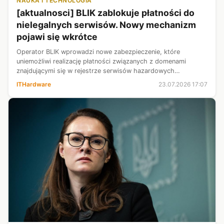
NAUKA I TECHNOLOGIA
[aktualnosci] BLIK zablokuje płatności do
nielegalnych serwisów. Nowy mechanizm
pojawi się wkrótce
Operator BLIK wprowadzi nowe zabezpieczenie, które
uniemożliwi realizację płatności związanych z domenami
znajdującymi się w rejestrze serwisów hazardowych
działających niezgodnie z polskim prawem. Polski Standard
ITHardware
23.07.2026 17:07
Płatności poinformował, iż nowe rozw...