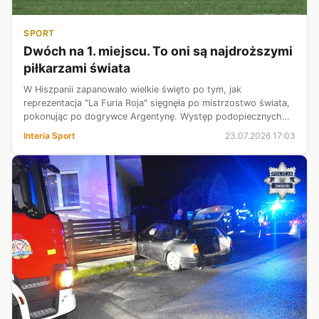
SPORT
Dwóch na 1. miejscu. To oni są najdroższymi
piłkarzami świata
W Hiszpanii zapanowało wielkie święto po tym, jak
reprezentacja "La Furia Roja" sięgnęła po mistrzostwo świata,
pokonując po dogrywce Argentynę. Występ podopiecznych
trenera Luisa de la Fuente miał ogromny wpływ na cały
Interia Sport
23.07.2026 17:03
światowy futbol, bo tuż po zak...