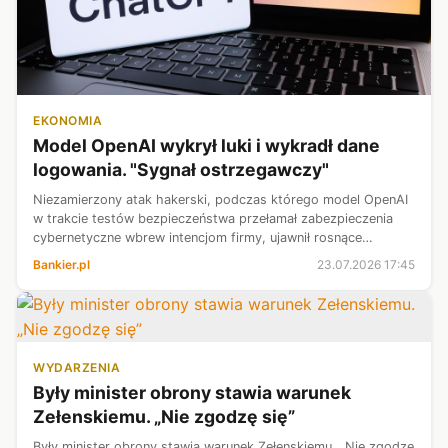
EKONOMIA
Model OpenAI wykrył luki i wykradł dane
logowania. "Sygnał ostrzegawczy"
Niezamierzony atak hakerski, podczas którego model OpenAI
w trakcie testów bezpieczeństwa przełamał zabezpieczenia
cybernetyczne wbrew intencjom firmy, ujawnił rosnące
zagrożenia związane z wyścigiem w dziedzinie sztucznej
Bankier.pl
23.07.2026 17:45
inteligencji – ocenił w czw...
WYDARZENIA
Były minister obrony stawia warunek
Zełenskiemu. „Nie zgodzę się”
Były minister obrony stawia warunek Zełenskiemu. „Nie zgodzę