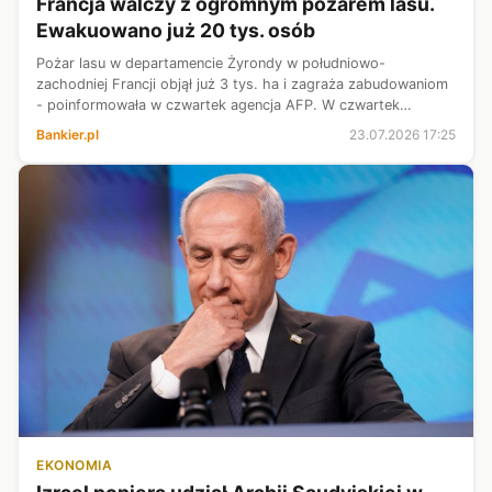
Francja walczy z ogromnym pożarem lasu.
Ewakuowano już 20 tys. osób
Pożar lasu w departamencie Żyrondy w południowo-
zachodniej Francji objął już 3 tys. ha i zagraża zabudowaniom
- poinformowała w czwartek agencja AFP. W czwartek
ewakuowano 8 tys. turystów z jednego z kempingów, co
Bankier.pl
23.07.2026 17:25
oznacza, że łączna liczba ewakuowany...
EKONOMIA