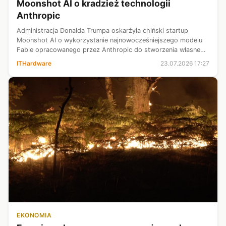
Moonshot AI o kradzież technologii
Anthropic
Administracja Donalda Trumpa oskarżyła chiński startup
Moonshot AI o wykorzystanie najnowocześniejszego modelu
Fable opracowanego przez Anthropic do stworzenia własnego
systemu Kimi K3. Zarzuty są wyjątkowo poważne, ponieważ
ITHardware
23.07.2026 17:27
dotyczą nie tylko narusze...
EKONOMIA