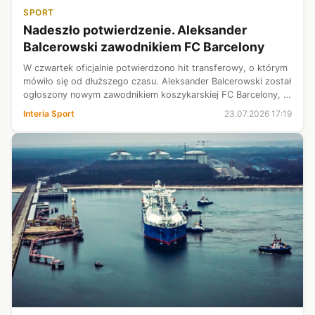
SPORT
Nadeszło potwierdzenie. Aleksander
Balcerowski zawodnikiem FC Barcelony
W czwartek oficjalnie potwierdzono hit transferowy, o którym
mówiło się od dłuższego czasu. Aleksander Balcerowski został
ogłoszony nowym zawodnikiem koszykarskiej FC Barcelony, z
którym związał się dwuletnim kontraktem. To kolejny ogromny
Interia Sport
23.07.2026 17:19
krok w kar...