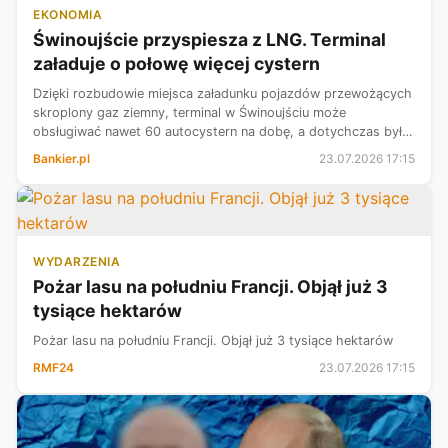
EKONOMIA
Świnoujście przyspiesza z LNG. Terminal
załaduje o połowę więcej cystern
Dzięki rozbudowie miejsca załadunku pojazdów przewożących
skroplony gaz ziemny, terminal w Świnoujściu może
obsługiwać nawet 60 autocystern na dobę, a dotychczas było
maksymalnie 40. W tym roku „na kołach” przetransportowano
Bankier.pl
23.07.2026 17:15
już ok. 250 tys. m sześć....
WYDARZENIA
Pożar lasu na południu Francji. Objął już 3
tysiące hektarów
Pożar lasu na południu Francji. Objął już 3 tysiące hektarów
RMF24
23.07.2026 17:15