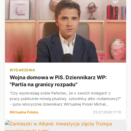
WYDARZENIA
Wojna domowa w PiS. Dziennikarz WP:
"Partia na granicy rozpadu"
"Czy wyobrażają sobie Państwo, że o swoich kolegach z
pracy publicznie mówią pluskwy, szkodnicy albo rozłamowcy?"
- pyta retorycznie dziennikarz Wirtualnej Polski Michał
Wróblewski, opisując kryzys w Prawie i Sprawiedliwości. W
Wirtualna Polska
23.07.2026 17:10
swoim komentarzu kreśl...