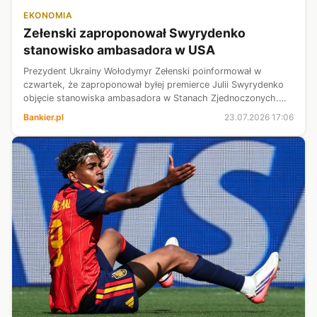
EKONOMIA
Zełenski zaproponował Swyrydenko
stanowisko ambasadora w USA
Prezydent Ukrainy Wołodymyr Zełenski poinformował w
czwartek, że zaproponował byłej premierce Julii Swyrydenko
objęcie stanowiska ambasadora w Stanach Zjednoczonych.
Dodał, że rozważa nową funkcję dla byłego sekretarza Rady
Bankier.pl
23.07.2026 17:06
Bezpieczeństwa Narodowego ...