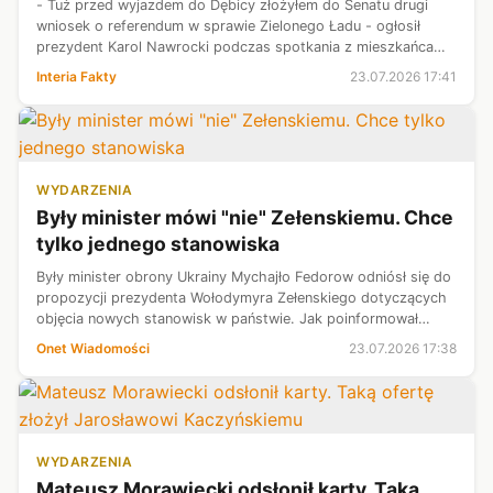
- Tuż przed wyjazdem do Dębicy złożyłem do Senatu drugi
wniosek o referendum w sprawie Zielonego Ładu - ogłosił
prezydent Karol Nawrocki podczas spotkania z mieszkańcami.
Poza pytaniem na karcie referendalnej mają znaleźć się także
Interia Fakty
23.07.2026 17:41
"oficjalne wyjaśni...
WYDARZENIA
Były minister mówi "nie" Zełenskiemu. Chce
tylko jednego stanowiska
Były minister obrony Ukrainy Mychajło Fedorow odniósł się do
propozycji prezydenta Wołodymyra Zełenskiego dotyczących
objęcia nowych stanowisk w państwie. Jak poinformował
portal Ukrainska Prawda, Fedorow zadeklarował, że rozważy
Onet Wiadomości
23.07.2026 17:38
powrót do rządu wyłą...
WYDARZENIA
Mateusz Morawiecki odsłonił karty. Taką