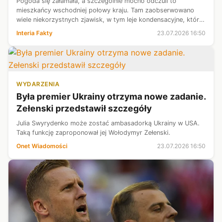
Pogoda się załamała, a szczególnie mocno odczuli to
mieszkańcy wschodniej połowy kraju. Tam zaobserwowano
wiele niekorzystnych zjawisk, w tym leje kondensacyjne, które
udało się sfotografować. W Krakowie doszło także do silnego
Interia Fakty
23.07.2026 16:50
gradobicia. Eksperci z...
WYDARZENIA
Była premier Ukrainy otrzyma nowe zadanie.
Zełenski przedstawił szczegóły
Julia Swyrydenko może zostać ambasadorką Ukrainy w USA.
Taką funkcję zaproponował jej Wołodymyr Zełenski.
Onet Wiadomości
23.07.2026 16:50