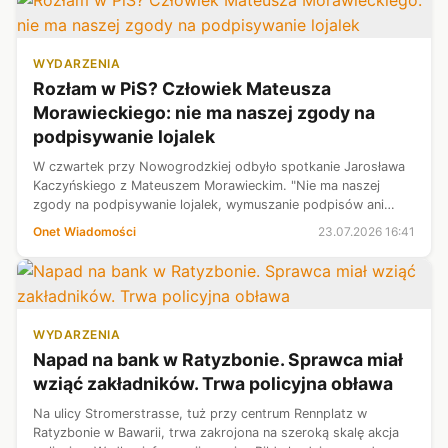
WYDARZENIA
Rozłam w PiS? Człowiek Mateusza
Morawieckiego: nie ma naszej zgody na
podpisywanie lojalek
W czwartek przy Nowogrodzkiej odbyło spotkanie Jarosława
Kaczyńskiego z Mateuszem Morawieckim. "Nie ma naszej
zgody na podpisywanie lojalek, wymuszanie podpisów ani
składanie upokarzających deklaracji" — napisał na platformie X
Onet Wiadomości
23.07.2026 16:41
Piotr Müller, który je...
WYDARZENIA
Napad na bank w Ratyzbonie. Sprawca miał
wziąć zakładników. Trwa policyjna obława
Na ulicy Stromerstrasse, tuż przy centrum Rennplatz w
Ratyzbonie w Bawarii, trwa zakrojona na szeroką skalę akcja