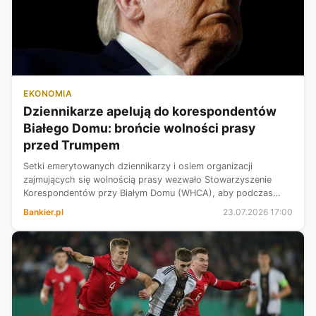
EKONOMIA
Dziennikarze apelują do korespondentów
Białego Domu: brońcie wolności prasy
przed Trumpem
Setki emerytowanych dziennikarzy i osiem organizacji
zajmujących się wolnością prasy wezwało Stowarzyszenie
Korespondentów przy Białym Domu (WHCA), aby podczas
piątkowej gali stanowczo sprzeciwiło się atakom administracji
Bankier.pl
23.07.2026 17:00
Donalda Trumpa na media - po...