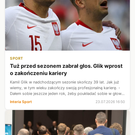
SPORT
Tuż przed sezonem zabrał głos. Glik wprost
o zakończeniu kariery
Kamil Glik w nadchodzącym sezonie skończy 39 lat. Jak już
wiemy, w tym wieku zakończy swoją profesjonalną karierę. -
Dałem sobie jeszcze jeden rok, żeby poukładać sobie w głowie
pewne sprawy i spiąć to jakimś fajnym akcentem - powiedział
Interia Sport
23.07.2026 16:50
na konferenc...