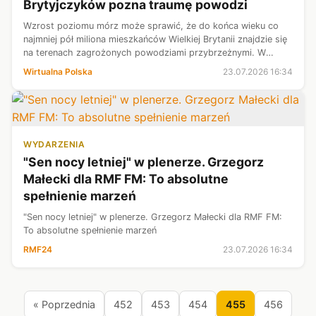
Brytyjczyków pozna traumę powodzi
Wzrost poziomu mórz może sprawić, że do końca wieku co
najmniej pół miliona mieszkańców Wielkiej Brytanii znajdzie się
na terenach zagrożonych powodziami przybrzeżnymi. W
kolejnych stuleciach liczba ta może dojść do 1,7 mln - wynika z
Wirtualna Polska
23.07.2026 16:34
badania opublik...
WYDARZENIA
"Sen nocy letniej" w plenerze. Grzegorz
Małecki dla RMF FM: To absolutne
spełnienie marzeń
"Sen nocy letniej" w plenerze. Grzegorz Małecki dla RMF FM:
To absolutne spełnienie marzeń
RMF24
23.07.2026 16:34
« Poprzednia
452
453
454
455
456