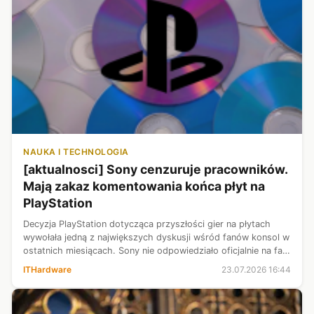
NAUKA I TECHNOLOGIA
[aktualnosci] Sony cenzuruje pracowników.
Mają zakaz komentowania końca płyt na
PlayStation
Decyzja PlayStation dotycząca przyszłości gier na płytach
wywołała jedną z największych dyskusji wśród fanów konsol w
ostatnich miesiącach. Sony nie odpowiedziało oficjalnie na falę
krytyki i najwyrażniej nikt z pracowników nie może
ITHardware
23.07.2026 16:44
komentować sprawy...