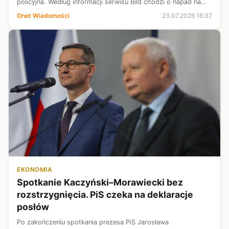
policyjna. Według informacji serwisu Bild chodzi o napad na
bank połączony z wzięciem zakładników.
Onet Wiadomości
23.07.2026 16:37
EKONOMIA
Spotkanie Kaczyński–Morawiecki bez
rozstrzygnięcia. PiS czeka na deklaracje
posłów
Po zakończeniu spotkania prezesa PiS Jarosława