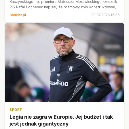
Kaczyńskiego i b. premiera Mateusza Morawieckiego rzecznik
PiS Rafał Bochenek napisał, że rozmowy były konstruktywne,
ale „nie doprowadziły do rozstrzygnięcia sprawy zasadniczej”.
Bankier.pl
23.07.2026 16:36
Czas na złożenie oświad...
SPORT
Legia nie zagra w Europie. Jej budżet i tak
jest jednak gigantyczny