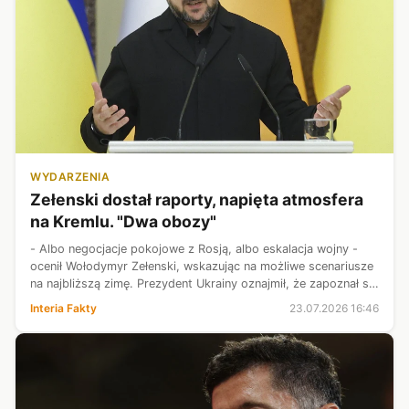
WYDARZENIA
Zełenski dostał raporty, napięta atmosfera
na Kremlu. "Dwa obozy"
- Albo negocjacje pokojowe z Rosją, albo eskalacja wojny -
ocenił Wołodymyr Zełenski, wskazując na możliwe scenariusze
na najbliższą zimę. Prezydent Ukrainy oznajmił, że zapoznał się
z obszernym raportem wywiadu, z którego wynika, że Kreml
Interia Fakty
23.07.2026 16:46
podzielił ...