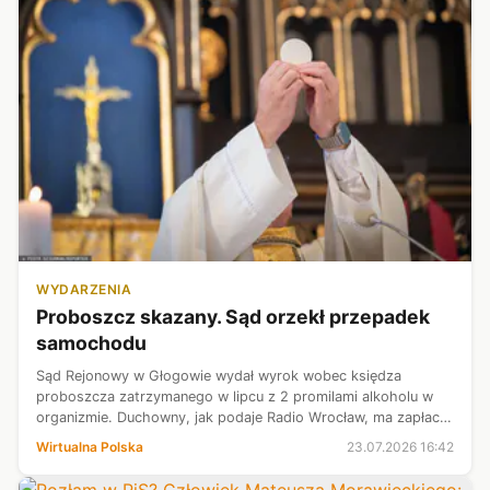
WYDARZENIA
Proboszcz skazany. Sąd orzekł przepadek
samochodu
Sąd Rejonowy w Głogowie wydał wyrok wobec księdza
proboszcza zatrzymanego w lipcu z 2 promilami alkoholu w
organizmie. Duchowny, jak podaje Radio Wrocław, ma zapłacić
9 tys. zł grzywny, przez trzy lata nie będzie mógł prowadzić
Wirtualna Polska
23.07.2026 16:42
pojazdów, a jego samoc...