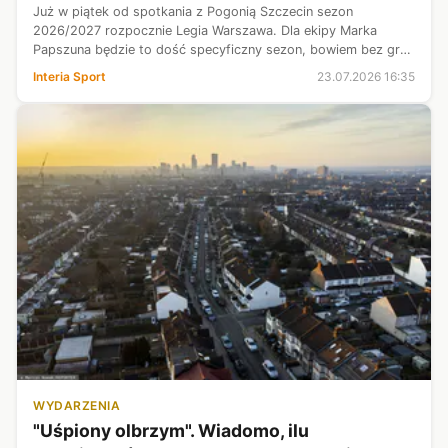
Już w piątek od spotkania z Pogonią Szczecin sezon
2026/2027 rozpocznie Legia Warszawa. Dla ekipy Marka
Papszuna będzie to dość specyficzny sezon, bowiem bez gry
w europejskich pucharach. To oczywiście odbiło się na
Interia Sport
23.07.2026 16:35
klubowym budżecie, który jest wcią...
WYDARZENIA
"Uśpiony olbrzym". Wiadomo, ilu