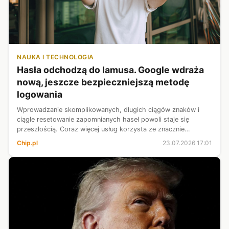
NAUKA I TECHNOLOGIA
Hasła odchodzą do lamusa. Google wdraża
nową, jeszcze bezpieczniejszą metodę
logowania
Wprowadzanie skomplikowanych, długich ciągów znaków i
ciągłe resetowanie zapomnianych haseł powoli staje się
przeszłością. Coraz więcej usług korzysta ze znacznie
bezpieczniejszej metody, czyli kluczy dostępu, mocno
Chip.pl
23.07.2026 17:01
forsowanych zwłaszcza przez Google...