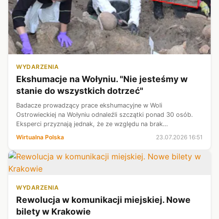
WYDARZENIA
Ekshumacje na Wołyniu. "Nie jesteśmy w
stanie do wszystkich dotrzeć"
Badacze prowadzący prace ekshumacyjne w Woli
Ostrowieckiej na Wołyniu odnaleźli szczątki ponad 30 osób.
Eksperci przyznają jednak, że ze względu na brak
jednoznacznych informacji o położeniu mogił nie uda się
Wirtualna Polska
23.07.2026 16:51
dotrzeć do wszystkich ofiar rzezi wołyńsk...
WYDARZENIA
Rewolucja w komunikacji miejskiej. Nowe
bilety w Krakowie