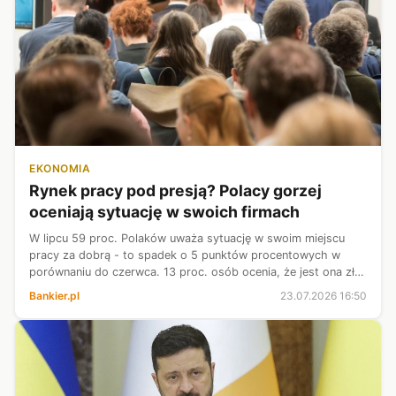
EKONOMIA
Rynek pracy pod presją? Polacy gorzej
oceniają sytuację w swoich firmach
W lipcu 59 proc. Polaków uważa sytuację w swoim miejscu
pracy za dobrą - to spadek o 5 punktów procentowych w
porównaniu do czerwca. 13 proc. osób ocenia, że jest ona zła
(wzrost o 2 pkt. proc.) – wynika z sondażu CBOS. Pogorszyły
Bankier.pl
23.07.2026 16:50
się też oceny sytua...