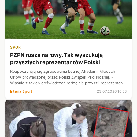
SPORT
PZPN rusza na łowy. Tak wyszukują
przyszłych reprezentantów Polski
Rozpoczynają się zgrupowania Letniej Akademii Młodych
Orłów prowadzonej przez Polski Związek Piłki Nożnej. -
Właśnie z takich doświadczeń rodzą się przyszli reprezentanci
Polski - mówi Tomasz Garbowski, wiceprezes PZPN ds.
Interia Sport
23.07.2026 16:53
piłkarstwa amatorskiego.