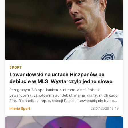
SPORT
Lewandowski na ustach Hiszpanów po
debiucie w MLS. Wystarczyło jedno słowo
Przegranym 2:3 spotkaniem z Interem Miami Robert
Lewandowski zanotował swój debiut w amerykańskim Chicago
Fire. Dla kapitana reprezentacji Polski z pewnością nie był to
debiut marzeń. Podobnego zdania są dziennikarze
Interia Sport
23.07.2026 16:46
hiszpańskiego "Mundo Deportivo", ...