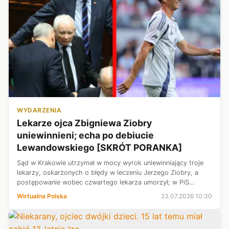
WYDARZENIA
Lekarze ojca Zbigniewa Ziobry
uniewinnieni; echa po debiucie
Lewandowskiego [SKRÓT PORANKA]
Sąd w Krakowie utrzymał w mocy wyrok uniewinniający troje
lekarzy, oskarżonych o błędy w leczeniu Jerzego Ziobry, a
postępowanie wobec czwartego lekarza umorzył; w PiS
gorąco przed spotkaniem Jarosława Kaczyńskiego z
Wirtualna Polska
23.07.2026 10:30
Mateuszem Morawieckim, do którego...