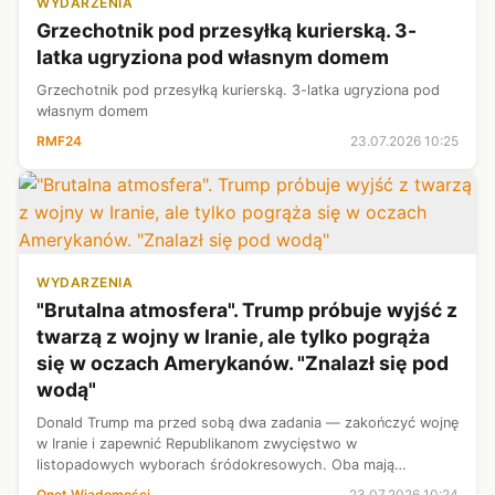
WYDARZENIA
Grzechotnik pod przesyłką kurierską. 3-
latka ugryziona pod własnym domem
Grzechotnik pod przesyłką kurierską. 3-latka ugryziona pod
własnym domem
RMF24
23.07.2026 10:25
WYDARZENIA
"Brutalna atmosfera". Trump próbuje wyjść z
twarzą z wojny w Iranie, ale tylko pogrąża
się w oczach Amerykanów. "Znalazł się pod
wodą"
Donald Trump ma przed sobą dwa zadania — zakończyć wojnę
w Iranie i zapewnić Republikanom zwycięstwo w
listopadowych wyborach śródokresowych. Oba mają
fundamentalne znaczenie dla jego prezydentury — i w obu
Onet Wiadomości
23.07.2026 10:24