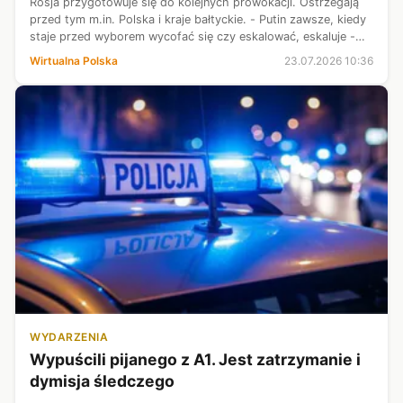
Rosja przygotowuje się do kolejnych prowokacji. Ostrzegają
przed tym m.in. Polska i kraje bałtyckie. - Putin zawsze, kiedy
staje przed wyborem wycofać się czy eskalować, eskaluje -
mówił w programie "Newsroom" dziennikarz Mateusz
Wirtualna Polska
23.07.2026 10:36
Lachowski. - Eskaluj...
WYDARZENIA
Wypuścili pijanego z A1. Jest zatrzymanie i
dymisja śledczego