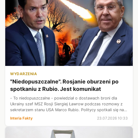
WYDARZENIA
"Niedopuszczalne". Rosjanie oburzeni po
spotkaniu z Rubio. Jest komunikat
- To niedopuszczalne - powiedział o dostawach broni dla
Ukrainy szef MSZ Rosji Siergiej Ławrow podczas rozmowy z
sekretarzem stanu USA Marco Rubio. Politycy spotkali się na
marginesie konferencji krajów ASEAN na Filipinach. Podczas
Interia Fakty
23.07.2026 10:33
półgodzinnej rozmo...