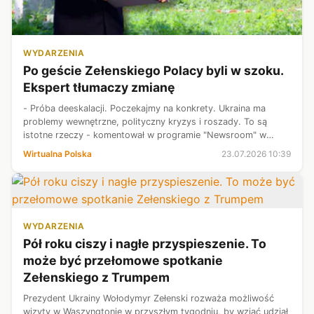
WYDARZENIA
Po geście Zełenskiego Polacy byli w szoku.
Ekspert tłumaczy zmianę
- Próba deeskalacji. Poczekajmy na konkrety. Ukraina ma
problemy wewnętrzne, polityczny kryzys i roszady. To są
istotne rzeczy - komentował w programie "Newsroom" w
Wirtualnej Polsce korespondent wojenny Mateusz Lachowski
Wirtualna Polska
23.07.2026 10:39
ws. decyzji Wołodymyra Zełen...
WYDARZENIA
Pół roku ciszy i nagłe przyspieszenie. To
może być przełomowe spotkanie
Zełenskiego z Trumpem
Prezydent Ukrainy Wołodymyr Zełenski rozważa możliwość
wizyty w Waszyngtonie w przyszłym tygodniu, by wziąć udział