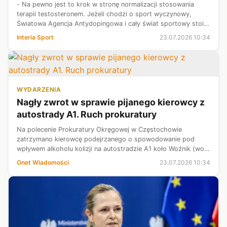
- Na pewno jest to krok w stronę normalizacji stosowania
terapii testosteronem. Jeżeli chodzi o sport wyczynowy,
Światowa Agencja Antydopingowa i cały świat sportowy stoi
jasno na stanowisku, że przyjmowanie steroidów anaboliczno-
Interia Sport
23.07.2026 10:34
androgennych, a czym...
WYDARZENIA
Nagły zwrot w sprawie pijanego kierowcy z
autostrady A1. Ruch prokuratury
Na polecenie Prokuratury Okręgowej w Częstochowie
zatrzymano kierowcę podejrzanego o spowodowanie pod
wpływem alkoholu kolizji na autostradzie A1 koło Woźnik (woj.
śląskie). 18 lipca mężczyzna został zatrzymany przez innych
Onet Wiadomości
23.07.2026 10:34
kierowców, ale prokuratura...