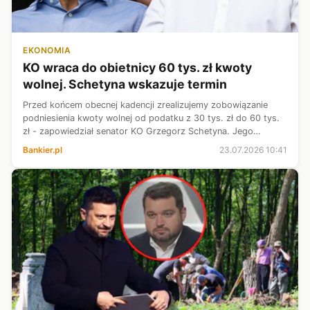
EKONOMIA
KO wraca do obietnicy 60 tys. zł kwoty
wolnej. Schetyna wskazuje termin
Przed końcem obecnej kadencji zrealizujemy zobowiązanie
podniesienia kwoty wolnej od podatku z 30 tys. zł do 60 tys.
zł - zapowiedział senator KO Grzegorz Schetyna. Jego
zdaniem w związku z obecną sytuacją budżetową cały ten
Bankier.pl
23.07.2026 10:41
proces będzie rozpisany n...