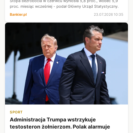
Stopa bezrobocia w czerwcu wyniosła 5,8 proc., wobec 5,9
proc. miesiąc wcześniej - podał Główny Urząd Statystyczny.
Bankier.pl
23.07.2026 10:35
SPORT
Administracja Trumpa wstrzykuje
testosteron żołnierzom. Polak alarmuje