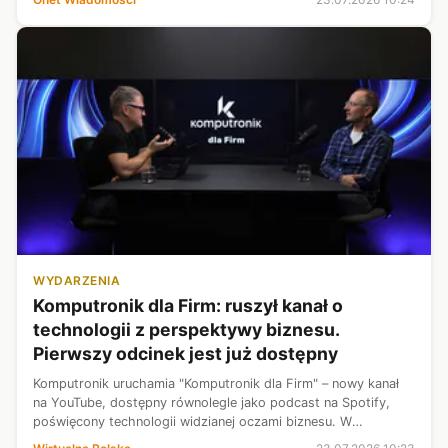
może ponieść sromotną klęskę. Choć próbuje ...
WYDARZENIA
Komputronik dla Firm: ruszył kanał o
technologii z perspektywy biznesu.
Pierwszy odcinek jest już dostępny
Komputronik uruchamia "Komputronik dla Firm" – nowy kanał
na YouTube, dostępny równolegle jako podcast na Spotify,
poświęcony technologii widzianej oczami biznesu. W
premierowym odcinku, którego premiera odbyła się 16 lipca o