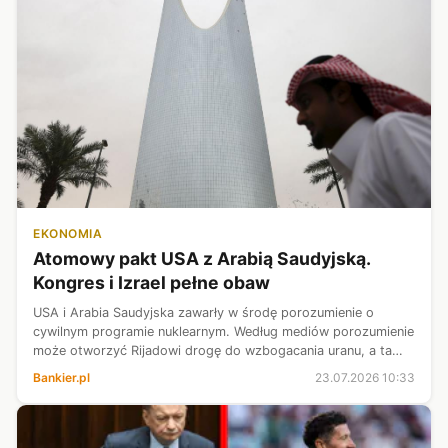
EKONOMIA
Atomowy pakt USA z Arabią Saudyjską.
Kongres i Izrael pełne obaw
USA i Arabia Saudyjska zawarły w środę porozumienie o
cywilnym programie nuklearnym. Według mediów porozumienie
może otworzyć Rijadowi drogę do wzbogacania uranu, a ta
zdolność może być wykorzystana do ewentualnego programu
Bankier.pl
23.07.2026 10:33
budowy broni atomowej. Umo...