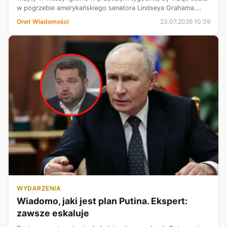
w pogrzebie amerykańskiego senatora Lindseya Grahama.
Ukraińskie źródła sugerują, że wizyta może również
Onet Wiadomości
23.07.2026 10:39
obejmować rozmowy dwustronne z...
WYDARZENIA
Wiadomo, jaki jest plan Putina. Ekspert:
zawsze eskaluje