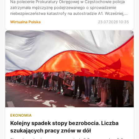
Na polecenie Prokuratury Okręgowej w Częstochowie policja
zatrzymała mężczyznę podejrzewanego o sprowadzenie
niebezpieczeństwa katastrofy na autostradzie A1. Wcześniej,
po kontrowersyjnej decyzji o braku aresztu, interweniował
Wirtualna Polska
23.07.2026 10:35
prokurator generalny, z...
EKONOMIA
Kolejny spadek stopy bezrobocia. Liczba
szukających pracy znów w dół