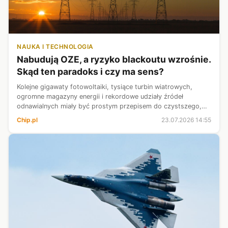
NAUKA I TECHNOLOGIA
Nabudują OZE, a ryzyko blackoutu wzrośnie.
Skąd ten paradoks i czy ma sens?
Kolejne gigawaty fotowoltaiki, tysiące turbin wiatrowych,
ogromne magazyny energii i rekordowe udziały źródeł
odnawialnych miały być prostym przepisem do czystszego,
tańszego oraz bezpieczniejszego systemu. Im więcej mocy
Chip.pl
23.07.2026 14:55
zainstalowanej, tym lepiej. ...