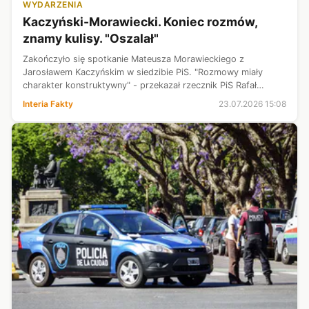
WYDARZENIA
Kaczyński-Morawiecki. Koniec rozmów,
znamy kulisy. "Oszalał"
Zakończyło się spotkanie Mateusza Morawieckiego z
Jarosławem Kaczyńskim w siedzibie PiS. "Rozmowy miały
charakter konstruktywny" - przekazał rzecznik PiS Rafał
Bochenek w oświadczeniu opublikowanym na X. Jak przekazał
Interia Fakty
23.07.2026 15:08
Interii jeden z posłów, Kaczyńsk...