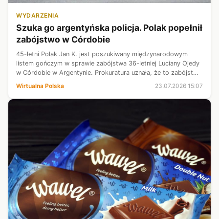
WYDARZENIA
Szuka go argentyńska policja. Polak popełnił
zabójstwo w Córdobie
45-letni Polak Jan K. jest poszukiwany międzynarodowym
listem gończym w sprawie zabójstwa 36-letniej Luciany Ojedy
w Córdobie w Argentynie. Prokuratura uznała, że to zabójstwo
związane z przemocą wobec kobiet. Para była w związku od
Wirtualna Polska
23.07.2026 15:07
ok. 10 miesięcy.