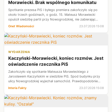
Morawiecki. Brak wspólnego komunikatu
Spotkanie prezesa PiS i byłego premiera zakończyło się po
około trzech godzinach, o godz. 15. Mateusz Morawiecki
opuścił siedzibę partii przy Nowogrodzkiej, nie zabierając
głosu po spotkaniu z Jarosławem Kaczyńskim.
Onet Wiadomości
23.07.2026 15:08
WYDARZENIA
Kaczyński-Morawiecki, koniec rozmów. Jest
oświadczenie rzecznika PiS
Zakończyło się spotkanie Mateusza Morawieckiego z
Jarosławem Kaczyńskim w siedzibie PiS. Spod budynku przy
ulicy Nowogrodzkiej wyjechał samochód. Prawdopodobnie
podróżował nim Morawiecki. Dziennikarze prosili o komentarz
Interia Fakty
23.07.2026 15:08
po spotkaniu, ale polityk nie...