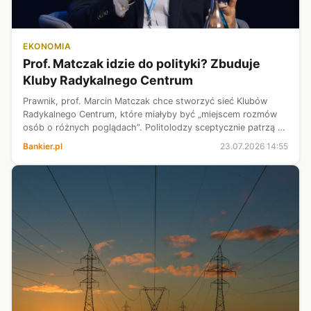
EKONOMIA
Prof. Matczak idzie do polityki? Zbuduje
Kluby Radykalnego Centrum
Prawnik, prof. Marcin Matczak chce stworzyć sieć Klubów
Radykalnego Centrum, które miałyby być „miejscem rozmów
osób o różnych poglądach”. Politolodzy sceptycznie patrzą na
szanse wyłonienia z klubów nowego ruchu politycznego.
Bankier.pl
23.07.2026 14:55