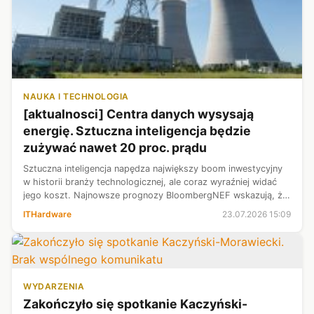
NAUKA I TECHNOLOGIA
[aktualnosci] Centra danych wysysają
energię. Sztuczna inteligencja będzie
zużywać nawet 20 proc. prądu
Sztuczna inteligencja napędza największy boom inwestycyjny
w historii branży technologicznej, ale coraz wyraźniej widać
jego koszt. Najnowsze prognozy BloombergNEF wskazują, że
centra danych w Stanach Zjednoczonych będą odpowiadały za
ITHardware
23.07.2026 15:09
jedną piątą cał...
WYDARZENIA
Zakończyło się spotkanie Kaczyński-