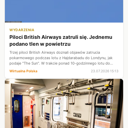
WYDARZENIA
Piloci British Airways zatruli się. Jednemu
podano tlen w powietrzu
Trzej piloci British Airways doznali objawów zatrucia
pokarmowego podczas lotu z Hajdarabadu do Londynu, jak
podaje "The Sun". W trakcie ponad 10-godzinnego lotu do
Londynu jeden z nich był "niezdolny do pracy" i musiał
Wirtualna Polska
23.07.2026 15:13
otrzymać tlen.