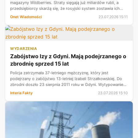
magazyny Wildberries. Straty sięgają już miliardów rubli, a
przedsiębiorcy skarżą się, że rosyjski system zostawia ich
praktycznie bez pomocy.
Onet Wiadomości
23.07.2026 15:11
WYDARZENIA
Zabójstwo Izy z Gdyni. Mają podejrzanego o
zbrodnię sprzed 15 lat
Policja zatrzymała 37-letniego mężczyznę, który jest
podejrzany o zabójstwo 13-letniej Izabeli Strzałkowskiej. Do
zbrodni doszło 23 sierpnia 2011 roku w Gdyni. Wytypowanie
podejrzanego było możliwe dzięki rewolucyjnej metodzie z
Interia Fakty
23.07.2026 15:10
zakresu badań DNA - g...