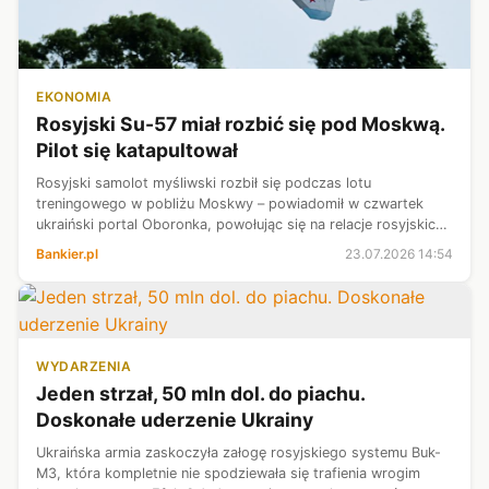
EKONOMIA
Rosyjski Su-57 miał rozbić się pod Moskwą.
Pilot się katapultował
Rosyjski samolot myśliwski rozbił się podczas lotu
treningowego w pobliżu Moskwy – powiadomił w czwartek
ukraiński portal Oboronka, powołując się na relacje rosyjskich
kanałów w komunikatorze Telegram. Według wstępnych
Bankier.pl
23.07.2026 14:54
informacji, przekazywanych w me...
WYDARZENIA
Jeden strzał, 50 mln dol. do piachu.
Doskonałe uderzenie Ukrainy
Ukraińska armia zaskoczyła załogę rosyjskiego systemu Buk-
M3, która kompletnie nie spodziewała się trafienia wrogim