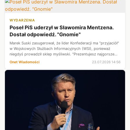
WYDARZENIA
Poseł PiS uderzył w Sławomira Mentzena.
Dostał odpowiedź. "Gnomie"
Marek Suski zasugerował, że lider Konfederacji ma "przyjaciół"
w Wojskowych Służbach Informacyjnych (WSI), ponieważ
niegdyś prowadził sklep myśliwski. "Prezentujesz najgorsze
możliwe PiS-owskie podejście do przedsiębiorców" —
Onet Wiadomości
23.07.2026 14:56
odpowiedział mu Sławomir...