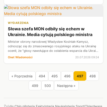
WYDARZENIA
Słowa szefa MON odbiły się echem w
Ukrainie. Media cytują polskiego ministra
Minister obrony narodowej Władysław Kosiniak-Kamysz,
odnosząc się do zmasowanego rosyjskiego ataku na Ukrainę
ocenił, że "głosy nawołujące do osłabienia wsparcia dla Ukrainy
są oderwane od rzeczywistości". Jego słowa nie umknęły
Onet Wiadomości
20.07.2026 09:24
uwadze ukraińskich me...
« Poprzednia
494
495
496
497
498
499
500
Następna »
Źródła:
Chip.pl
Interia Fakty
Interia Nauka
Interia Sport
ITHardware