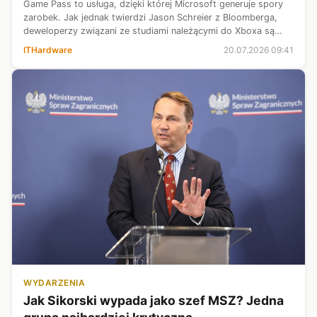
Game Pass to usługa, dzięki której Microsoft generuje spory
zarobek. Jak jednak twierdzi Jason Schreier z Bloomberga,
deweloperzy związani ze studiami należącymi do Xboxa są
podzieleni jeśli chodzi o przydatność tej platformy. Niektórzy
ITHardware
20.07.2026 09:41
wręcz jej nie...
WYDARZENIA
Jak Sikorski wypada jako szef MSZ? Jedna