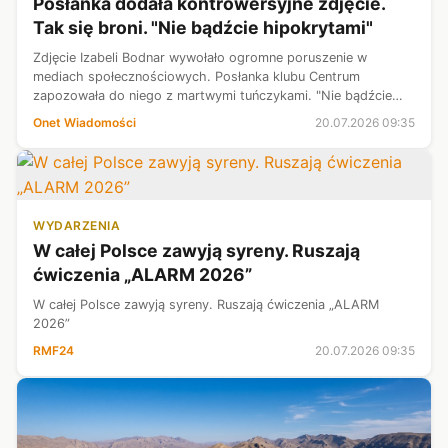
Posłanka dodała kontrowersyjne zdjęcie.
Tak się broni. "Nie bądźcie hipokrytami"
Zdjęcie Izabeli Bodnar wywołało ogromne poruszenie w
mediach społecznościowych. Posłanka klubu Centrum
zapozowała do niego z martwymi tuńczykami. "Nie bądźcie
hipokrytami, każde sushi, każda ryba, każdy kotlet, który
Onet Wiadomości
20.07.2026 09:35
jecie, pochodzi od złowionego lub...
WYDARZENIA
W całej Polsce zawyją syreny. Ruszają
ćwiczenia „ALARM 2026”
W całej Polsce zawyją syreny. Ruszają ćwiczenia „ALARM
2026”
RMF24
20.07.2026 09:35