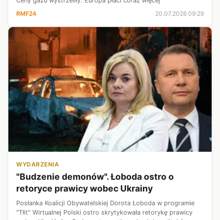
Ceny gazu wystrzeliły. Europa płaci coraz więcej
RMF24
20.07.2026 09:29
WYDARZENIA
"Budzenie demonów". Łoboda ostro o
retoryce prawicy wobec Ukrainy
Posłanka Koalicji Obywatelskiej Dorota Łoboda w programie
"Tłit" Wirtualnej Polski ostro skrytykowała retorykę prawicy