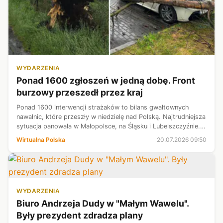
WYDARZENIA
Ponad 1600 zgłoszeń w jedną dobę. Front
burzowy przeszedł przez kraj
Ponad 1600 interwencji strażaków to bilans gwałtownych
nawałnic, które przeszły w niedzielę nad Polską. Najtrudniejsza
sytuacja panowała w Małopolsce, na Śląsku i Lubelszczyźnie.
Usuwano wiatrołomy, pompowano wodę i zabezpieczano
Wirtualna Polska
20.07.2026 09:50
dachy. Synoptycy ost...
WYDARZENIA
Biuro Andrzeja Dudy w "Małym Wawelu".
Były prezydent zdradza plany