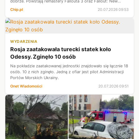
dobrze. Powstają remastery Fallouta 3 oraz Fallout: New
Vegas. Obsidian Entertainment ponownie pracuje nad
Chip.pl
20.07.2026 09:53
projektem osadzonym w tym uniwe...
WYDARZENIA
Rosja zaatakowała turecki statek koło
Odessy. Zginęło 10 osób
Na pokładzie zaatakowanej jednostki znajdowało się łącznie 18
osób. 10 z nich zginęło. Jedną z ofiar jest pilot Administracji
Portów Morskich Ukrainy.
Onet Wiadomości
20.07.2026 09:51