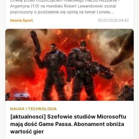
Chwilę przed rozpoczęciem finałowego meczu Hiszpania -
Argentyna (1:0) na mundialu Robert Lewandowski został
poproszony o podzielenie się opinią na temat Lionela
Messiego. "Niesamowity piłkarz" - powiedział bez wahania, a
Interia Sport
20.07.2026 09:42
potem dodał coś jeszcze. Prz...
NAUKA I TECHNOLOGIA
[aktualnosci] Szefowie studiów Microsoftu
mają dość Game Passa. Abonament obniża
wartość gier