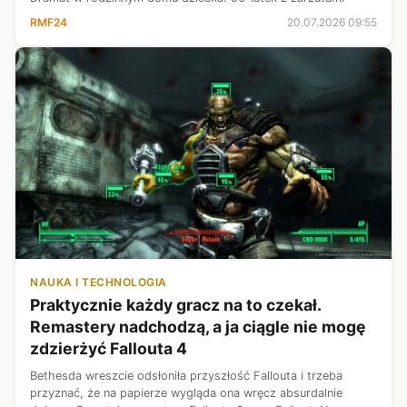
RMF24
20.07.2026 09:55
NAUKA I TECHNOLOGIA
Praktycznie każdy gracz na to czekał.
Remastery nadchodzą, a ja ciągle nie mogę
zdzierżyć Fallouta 4
Bethesda wreszcie odsłoniła przyszłość Fallouta i trzeba
przyznać, że na papierze wygląda ona wręcz absurdalnie